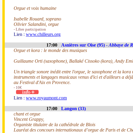
Orgue et voix humaine
Isabelle Rouard, soprano
Olivier Salandini, orgue
- Libre participation
Lien :
www.chilleurs.org
17:00
Asnières sur Oise (95) -
Abbaye de 
Orgue et kora : le monde des musiques
Guillaume Orti (saxophone), Ballaké Cissoko (kora), Andy Eml
Un triangle sonore inédit entre l'orgue, le saxophone et la kora
instruments et langages musicaux venus d'ici et d'ailleurs a dé
au Festival d'Aix en Provence.
- 10€
Lien :
www.royaumont.com
17:00
Langon (33)
chant et orgue
Vincent Grappy,
Organiste titulaire de la cathédrale de Blois
Lauréat des concours internationaux d’orgue de Paris et de Ch