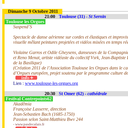
Dimanche 9 Octobre 2011
21:00
Toulouse (31) -
St Sernin
Toulouse les Orgues
Suspend’S
Spectacle de danse aérienne sur cordes et élastiques et improvi
visuelle mêlant peintures projetées et vidéos mixées en temps rée
Violaine Garros et Odile Gheysens, danseuses de la Compagnie 
et Reno Menat, artiste vidéaste du collectif Vsrk, Jean-Baptiste
de la Basilique)
(Création 2011 de l’Association Toulouse les Orgues dans le ca
d’Orgues européen, projet soutenu par le programme culture d
Lien :
www.toulouse-les-orgues.org
20:30
St Omer (62) -
cathédrale
Festival Contrepoints62
Akadêmia
Françoise Lasserre, direction
Jean-Sebastien Bach (1685-1750)
Passion selon Saint-Matthieu Bwv 244
- www.pasdecalais.fr