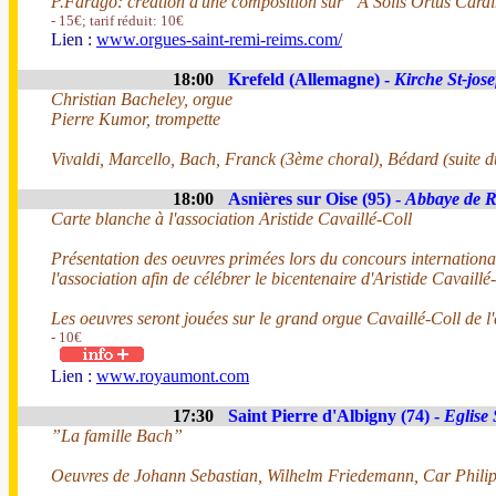
P.Farago: création d'une composition sur ”A Solis Ortus Car
- 15€; tarif réduit: 10€
Lien :
www.orgues-saint-remi-reims.com/
18:00
Krefeld (Allemagne) -
Kirche St-jose
Christian Bacheley, orgue
Pierre Kumor, trompette
Vivaldi, Marcello, Bach, Franck (3ème choral), Bédard (suite du
18:00
Asnières sur Oise (95) -
Abbaye de 
Carte blanche à l'association Aristide Cavaillé-Coll
Présentation des oeuvres primées lors du concours internationa
l'association afin de célébrer le bicentenaire d'Aristide Cavaill
Les oeuvres seront jouées sur le grand orgue Cavaillé-Coll de
- 10€
Lien :
www.royaumont.com
17:30
Saint Pierre d'Albigny (74) -
Eglise 
”La famille Bach”
Oeuvres de Johann Sebastian, Wilhelm Friedemann, Car Phili