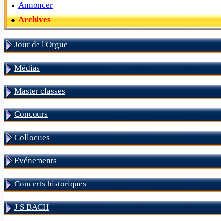
Annoncer
Archives
Jour de l'Orgue
Médias
Master classes
Concours
Colloques
Evénements
Concerts historiques
J S BACH