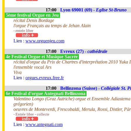
17:00
Lyon 69001 (69) -
Eglise St-Bruno
5ème festival Orgue en Jeu
récital Denis Bordage
l'orgue Français au temps de Jehan Alain
- entrée libre
Lien :
www.orguenjeu.com
17:00
Evreux (27) -
cathédrale
4e Festival Orgue et Musique Sacrée
récital d'orgue du Prix de Chartres d'interprétation 2010 Yuka 
l'ensemble vocal Ars
Viva
Lien :
orgues.evreux.free.fr
17:00
Bellinzona (Suisse) -
Collégiale St. P
6e Festival d'orgue Antegnati Bellinzona
Valentino Longo (Graz Autriche) orgue et Ensemble Adiastema 
grégorien)
oeuvres de Monteverdi, Frescobaldi, Merula, Rossi, Distler, Pär
- Entrée libre - collecte
Lien :
www.antegnati.com