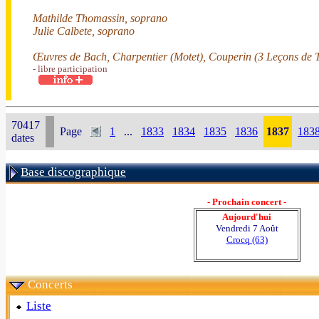
Mathilde Thomassin, soprano
Julie Calbete, soprano
Œuvres de Bach, Charpentier (Motet), Couperin (3 Leçons de 
- libre participation
70417
Page
1
...
1833
1834
1835
1836
1837
183
dates
Base discographique
- Prochain concert -
Aujourd'hui
Vendredi 7 Août
Crocq (63)
Concerts
Liste