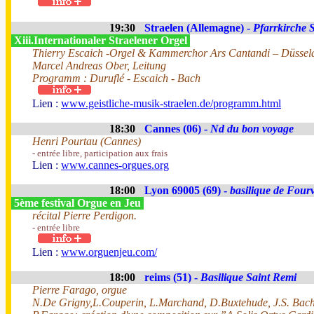
19:30
Straelen (Allemagne) -
Pfarrkirche S
Xiii.Internationaler Straelener Orgel
Thierry Escaich -Orgel & Kammerchor Ars Cantandi – Düssel
Marcel Andreas Ober, Leitung
Programm : Duruflé - Escaich - Bach
Lien :
www.geistliche-musik-straelen.de/programm.html
18:30
Cannes (06) -
Nd du bon voyage
Henri Pourtau (Cannes)
- entrée libre, participation aux frais
Lien :
www.cannes-orgues.org
18:00
Lyon 69005 (69) -
basilique de Fourv
5ème festival Orgue en Jeu
récital Pierre Perdigon.
- entrée libre
Lien :
www.orguenjeu.com/
18:00
reims (51) -
Basilique Saint Remi
Pierre Farago, orgue
N.De Grigny,L.Couperin, L.Marchand, D.Buxtehude, J.S. Bach,