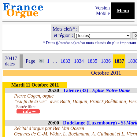
Version
Menu
Mobile
Mots clefs* :
et région :
* Dates (j/mm/aaaa) et/ou mots classés du plus importan
70417
Page
1
...
1833
1834
1835
1836
1837
183
dates
Octobre 2011
Mardi 11 Octobre 2011
20:30
Talence (33) -
Eglise Notre-Dame
Pierre Cogen, orgue
”Au fil de la vie”, avec Bach, Daquin, Franck,Boëllmann, Vier
- Entrée libre
20:00
Dudelange (Luxembourg) -
St-Mart
Récital d’orgue par Ben Van Oosten
Oeuvres de C.-M. Widor, L. Boëllmann, A. Guilmant et L. Vier