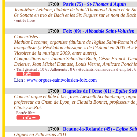
17:00
Paris (75) -
St-Thomas d'Aquin
Jean-Marc Leblanc, titulaire de Saint-Thomas-d’Aquin et de Sa
6e Sonate en trio de Bach et les Six Fugues sur le nom de Bac
- entrée libre
17:00
Foix (09) -
Abbatiale Saint-Volusien
Concertistes :
Mathias Lecomte, organiste (titulaire de l'église Saint-Romain 
trompettiste (« Révélation classique » de l’Adami en 2005 et « R
Victoires de la musique 2009, entre autres).
Compositions de : Johann Sebastian Bach, César Franck, Geo
Delerue, Jean Michel Damase, Louis Vierne, Amilcare Ponchiel
- Tarif général : 10 € / Adhérents : 8 € / étudiants, demandeurs d’emploi : 6
Lien :
www.orgues-saintvolusien-foix.com
17:00
Bagnoles de l'Orne (61) -
Eglise Ste
Concert orgue et flûte à bec, avec Liesbeth Schlumberger, organi
professeur au Cnsm de Lyon, et Claudia Bonnet, professeur de 
Choisy-le-Roi.
- Entrée libre
17:00
Beaune-la-Rolande (45) -
Eglise Sai
Orgues en Pithiverais 2011