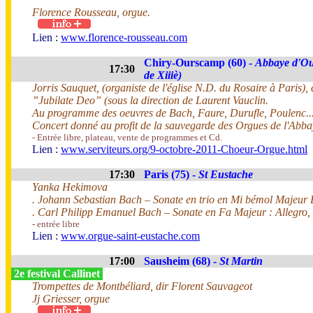
Florence Rousseau, orgue.
Lien :
www.florence-rousseau.com
Chiry-Ourscamp (60) -
Abbaye d'Ou
17:30
de Xiiiè)
Jorris Sauquet, (organiste de l'église N.D. du Rosaire à Paris
”Jubilate Deo” (sous la direction de Laurent Vauclin.
Au programme des oeuvres de Bach, Faure, Durufle, Poulenc..
Concert donné au profit de la sauvegarde des Orgues de l'Abba
- Entrée libre, plateau, vente de programmes et Cd.
Lien :
www.serviteurs.org/9-octobre-2011-Choeur-Orgue.html
17:30
Paris (75) -
St Eustache
Yanka Hekimova
. Johann Sebastian Bach – Sonate en trio en Mi bémol Majeur 
. Carl Philipp Emanuel Bach – Sonate en Fa Majeur : Allegro, 
- entrée libre
Lien :
www.orgue-saint-eustache.com
17:00
Sausheim (68) -
St Martin
2e festival Callinet
Trompettes de Montbéliard, dir Florent Sauvageot
Jj Griesser, orgue