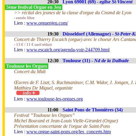
20:30
Lyon 69001 (69) -
eglise St-Vincent
5ème festival Orgue en Jeu
>> récital des jeunes de la classe d'orgue du Cnsmd de Lyon
- entrée libre
Lien :
www.orguenjeu.com/
19:30
Düsseldorf (Allemagne) -
St-Peter-K
Concert de Thierry Escaich (orgue) avec le choeur Ars Cantan
- 13 € / 11 € tarif réduit
Lien :
www.escaich.org/agenda-voir-244709.html
12:30
Toulouse (31) -
Nd de la Dalbade
Toulouse les Orgues
Concert du Midi
Œuvres de F. Liszt, S. Rachmaninov, C.M. Widor, J. Jongen, J. 
Matthieu De Miguel, organiste
Lien :
www.toulouse-les-orgues.org
11:00
Saint Pons de Thomières (34)
Festival ”Toulouse les Orgues”
Michel Bouvard et Jean-Louis Vielle-Girardet (Orgue)
Présentation concertante de l'orgue de Saint-Pons
Lien :
www.orgue-saint-pons.org/les_concerts.htm