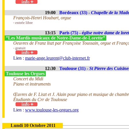
19:00
Bordeaux (33) -
Chapelle de la Made
François-Henri Houbart, orgue
- entrée libre
13:15
Paris (75) -
église notre dame de loret
”Les Mardis musicaux de Notre-Dame-de-Lorette”
Oeuvres de Franz liszt par Françoise Toussain, orgue et Franç
- gratuit
Lien :
marie-ange.leurent@club-internet.fr
12:30
Toulouse (31) -
St Pierre des Cuisine
Toulouse les Orgues
Concert du Midi
Piano et instruments
Œuvres de F. Liszt et J. Alain pour piano et musique de chambr
Étudiants du Crr de Toulouse
Lien :
www.toulouse-les-orgues.org
Lundi 10 Octobre 2011