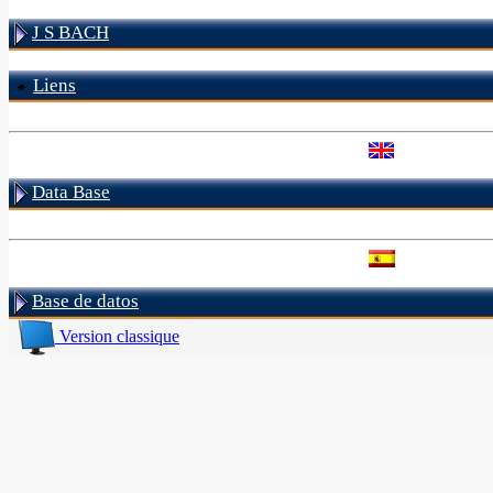
J S BACH
Liens
Data Base
Base de datos
Version classique