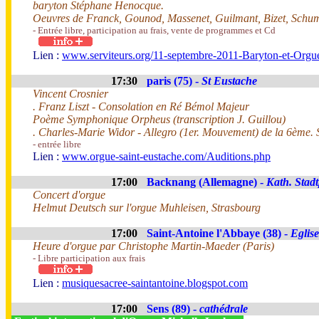
baryton Stéphane Henocque.
Oeuvres de Franck, Gounod, Massenet, Guilmant, Bizet, Schu
- Entrée libre, participation au frais, vente de programmes et Cd
Lien :
www.serviteurs.org/11-septembre-2011-Baryton-et-Orgu
17:30
paris (75) -
St Eustache
Vincent Crosnier
. Franz Liszt - Consolation en Ré Bémol Majeur
Poème Symphonique Orpheus (transcription J. Guillou)
. Charles-Marie Widor - Allegro (1er. Mouvement) de la 6ème.
- entrée libre
Lien :
www.orgue-saint-eustache.com/Auditions.php
17:00
Backnang (Allemagne) -
Kath. Stadt
Concert d'orgue
Helmut Deutsch sur l'orgue Muhleisen, Strasbourg
17:00
Saint-Antoine l'Abbaye (38) -
Eglise
Heure d'orgue par Christophe Martin-Maeder (Paris)
- Libre participation aux frais
Lien :
musiquesacree-saintantoine.blogspot.com
17:00
Sens (89) -
cathédrale