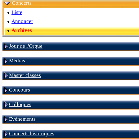
Concerts
Liste
Annoncer
Archives
Jour de l'Orgue
Médias
Master classes
Concours
Colloques
Evénements
Concerts historiques