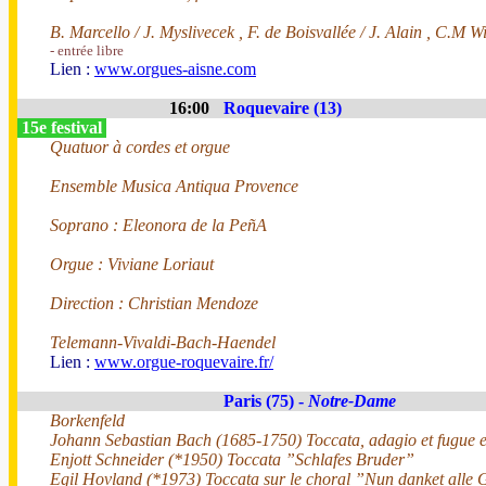
B. Marcello / J. Myslivecek , F. de Boisvallée / J. Alain , C.M W
- entrée libre
Lien :
www.orgues-aisne.com
16:00
Roquevaire (13)
15e festival
Quatuor à cordes et orgue
Ensemble Musica Antiqua Provence
Soprano : Eleonora de la PeñA
Orgue : Viviane Loriaut
Direction : Christian Mendoze
Telemann-Vivaldi-Bach-Haendel
Lien :
www.orgue-roquevaire.fr/
Paris (75) -
Notre-Dame
Borkenfeld
Johann Sebastian Bach (1685-1750) Toccata, adagio et fugue 
Enjott Schneider (*1950) Toccata ”Schlafes Bruder”
Egil Hovland (*1973) Toccata sur le choral ”Nun danket alle 