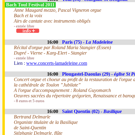
Bach Toul Festival 2011
Anne Maugard mezzo, Pascal Vigneron orgue
Bach et la voix
Airs de cantate avec instruments obligés
- entrée libre
16:00
Paris (75) -
La Madeleine
Récital d'orgue par Roland Maria Stangier (Essen)
Dupré - Vierne - Karg-Elert - Stangier
- entrée libre
Lien :
www.concerts-lamadeleine.com
16:00
Plougastel-Daoulas (29) -
église St P
Concert orgue et choeur au profit de la restauration de l'orgue 
la cathédrale de Toulon ”Jubilate”
A l'orgue d'accompagnement : Roland Guyomarch
Oeuvres sacrées du répertoire grégorien, Renaissance et baroq
- 8 euros et 5 euros
16:00
Saint Quentin (02) -
Basilique
Bertrand Delmarle
Organiste titulaire de la Basilique
de Saint-Quentin
Stéphanie Delmarle, flûte