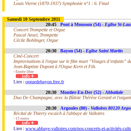
Louis Vierne (1870-1937) Symphonie n°1 : 6. Final
Samedi 10 Septembre 2011
20:45
Pont à Mousson (54) -
Eglise St-Lau
Concert Trompette et Orgue
Pascal Ansel, Trompette
Cécile Bohlinger, Orgue
20:30
Bayon (54) -
Eglise Saint Martin
Ciné-Concert
Improvisations à l'orgue sur le film muet ”Visages d’enfants” d
Jean-Baptiste Dupont à l'Orgue Kern et Fils
- Entrée libre
Lien :
orguedebayon.free.fr
20:30
Montier-En-Der (52) -
Abbatiale
Duo De Champagne, avec la flûtiste Thérèse Gerard et l'organi
20:30
Argoules (80) -
Valloires 80120 Argo
Récital de Thierry escaich à l'abbaye de Valloires
- 15 euros
Lien :
www.abbaye-valloires.com/nos-concerts-et-activités-cultu