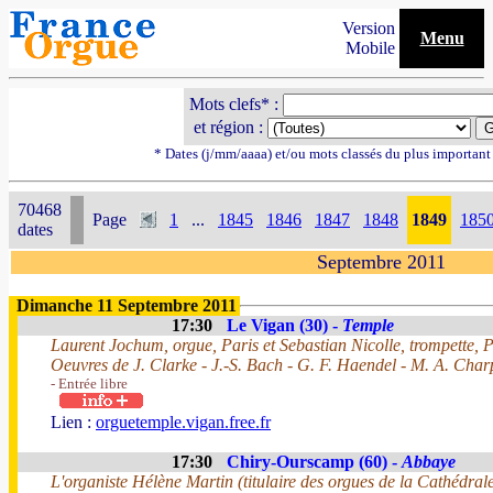
Version
Menu
Mobile
Mots clefs* :
et région :
* Dates (j/mm/aaaa) et/ou mots classés du plus importan
70468
Page
1
...
1845
1846
1847
1848
1849
185
dates
Septembre 2011
Dimanche 11 Septembre 2011
17:30
Le Vigan (30) -
Temple
Laurent Jochum, orgue, Paris et Sebastian Nicolle, trompette, P
Oeuvres de J. Clarke - J.-S. Bach - G. F. Haendel - M. A. Char
- Entrée libre
Lien :
orguetemple.vigan.free.fr
17:30
Chiry-Ourscamp (60) -
Abbaye
L'organiste Hélène Martin (titulaire des orgues de la Cathédr