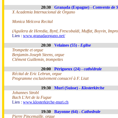
20:30
Granada (Espagne) -
Comvento de S
X Academia Internacional de Órgano
Monica Melcova Recital
(Aguilera de Heredia, Byrd, Frescobaldi, Muffat, Boyvin, Impro
Lien :
www.granadaorgano.net/
20:30
Velaines (55) -
Eglise
Trompette et orgue
Benjamin-Joseph Steens, orgue
Clément Guillemin, trompettes
20:00
Périgueux (24) -
cathédrale
Récital de Eric Lebrun, orgue
Programme exclusivement consacré à F. Liszt
19:30
Muri (Suisse) -
Klosterkirche
Johannes Strobl
Bach L'Art de la Fugue
Lien :
www.klosterkirche-muri.ch
19:30
Bayonne (64) -
Cathedrale
Pierre Pincemaille, orgue