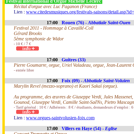
Festival international d'Orgue Michelle Leclerc
Récital d'orgue avec Luc Paganon (France)
Lien :
www.citedesmusiques.org/festivals-saisons/detail.asp?i
17:00
Rouen (76) -
Abbatiale Saint-Ouen
Festival 2011 - Hommage à Cavaillé-Coll
Gérard Brooks
5ème symphonie de Widor
- 10 € / 7 €
17:00
Guitres (33)
Pierre Goumarre, orgue, Uriel Valadeau, orgue, Jean-Laurent 
- entrée libre
17:00
Foix (09) -
Abbatiale Saint-Voluien
Marylin Revel (mezzo-soprano) et Kaori Sakaï (orgue).
Au programme, des œuvres de Giuseppe Verdi, Jules Massenet, 
Gounod, Giuseppe Verdi, Camille Saint-SaêNs, Pietro Mascagn
- Tarif général : 10 € / Adhérents : 8 € / étudiants, demandeurs d’emploi : 6
Lien :
www.orgues-saintvolusien-foix.com
17:00
Villers en Haye (54) -
Eglise
Concert Trompette et Orgue