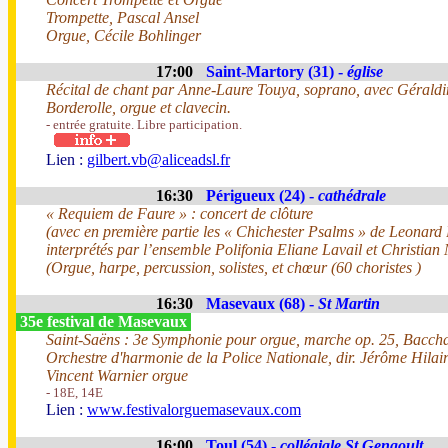
Trompette, Pascal Ansel
Orgue, Cécile Bohlinger
17:00
Saint-Martory (31) -
église
Récital de chant par Anne-Laure Touya, soprano, avec Géraldine
Borderolle, orgue et clavecin.
- entrée gratuite. Libre participation.
Lien :
gilbert.vb@aliceadsl.fr
16:30
Périgueux (24) -
cathédrale
« Requiem de Faure » : concert de clôture
(avec en première partie les « Chichester Psalms » de Leonard 
interprétés par l’ensemble Polifonia Eliane Lavail et Christia
(Orgue, harpe, percussion, solistes, et chœur (60 choristes )
16:30
Masevaux (68) -
St Martin
35e festival de Masevaux
Saint-Saëns : 3e Symphonie pour orgue, marche op. 25, Bacch
Orchestre d'harmonie de la Police Nationale, dir. Jérôme Hilai
Vincent Warnier orgue
- 18E, 14E
Lien :
www.festivalorguemasevaux.com
16:00
Toul (54) -
collégiale St Gengoult