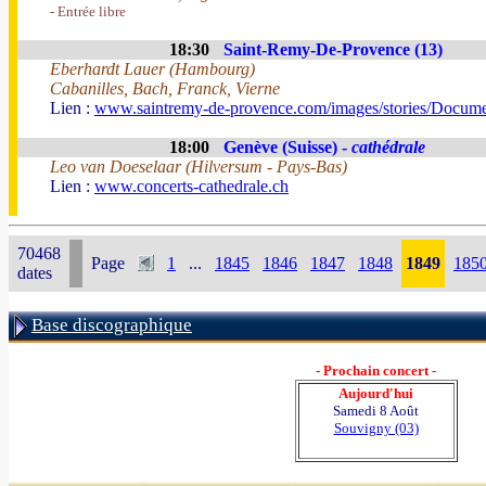
- Entrée libre
18:30
Saint-Remy-De-Provence (13)
Eberhardt Lauer (Hambourg)
Cabanilles, Bach, Franck, Vierne
Lien :
www.saintremy-de-provence.com/images/stories/Docume
18:00
Genève (Suisse) -
cathédrale
Leo van Doeselaar (Hilversum - Pays-Bas)
Lien :
www.concerts-cathedrale.ch
70468
Page
1
...
1845
1846
1847
1848
1849
185
dates
Base discographique
- Prochain concert -
Aujourd'hui
Samedi 8 Août
Souvigny (03)