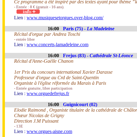
Ce programme a été inspiré par des textes ayant pour thème ”l
- Entrée : 8 € (gratuit - 16 ans).
Lien :
www.musiquesetorgues.over-blog.com/
16:00
Paris (75) -
La Madeleine
Récital d'orgue par Andrea Toschi
- entrée libre
Lien :
www.concerts-lamadeleine.com
16:00
Frejus (83) -
Cathédrale St-Léonce
Récital d'Anne-Gaëlle Chanon
1er Prix du concours international Xavier Darasse
Professeur d'orgue au Crd de Saint-Quentin
Organiste à l'église réformée du Marais à Paris
- Entrée gratuite, libre participation
Lien :
www.orguedefrejus.fr
16:00
Guignicourt (02)
Elodie Raimond , Organiste titulaire de la cathédrale de Châ
Chœur Nicolas de Grigny
Direction J.M Puissant
- 13E
Lien :
www.orgues-aisne.com