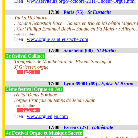
Lien :
www.serviteurs.org/9-octobre-2011-Choeur-Orgue.html
17:30
Paris (75) -
St Eustache
Yanka Hekimova
. Johann Sebastian Bach – Sonate en trio en Mi bémol Majeur 
. Carl Philipp Emanuel Bach – Sonate en Fa Majeur : Allegro, 
- entrée libre
Lien :
www.orgue-saint-eustache.com
17:00
Sausheim (68) -
St Martin
2e festival Callinet
Trompettes de Montbéliard, dir Florent Sauvageot
Jj Griesser, orgue
17:00
Lyon 69001 (69) -
Eglise St-Bruno
5ème festival Orgue en Jeu
récital Denis Bordage
l'orgue Français au temps de Jehan Alain
- entrée libre
Lien :
www.orguenjeu.com
17:00
Evreux (27) -
cathédrale
4e Festival Orgue et Musique Sacrée