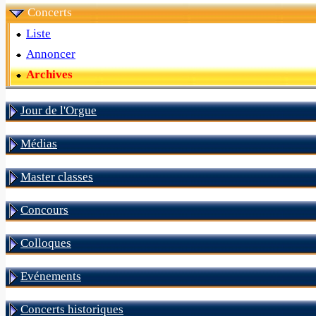
Concerts
Liste
Annoncer
Archives
Jour de l'Orgue
Médias
Master classes
Concours
Colloques
Evénements
Concerts historiques