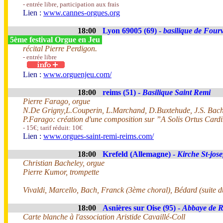
- entrée libre, participation aux frais
Lien :
www.cannes-orgues.org
18:00
Lyon 69005 (69) -
basilique de Fourv
5ème festival Orgue en Jeu
récital Pierre Perdigon.
- entrée libre
Lien :
www.orguenjeu.com/
18:00
reims (51) -
Basilique Saint Remi
Pierre Farago, orgue
N.De Grigny,L.Couperin, L.Marchand, D.Buxtehude, J.S. Bach,
P.Farago: création d'une composition sur ”A Solis Ortus Car
- 15€; tarif réduit: 10€
Lien :
www.orgues-saint-remi-reims.com/
18:00
Krefeld (Allemagne) -
Kirche St-jose
Christian Bacheley, orgue
Pierre Kumor, trompette
Vivaldi, Marcello, Bach, Franck (3ème choral), Bédard (suite du
18:00
Asnières sur Oise (95) -
Abbaye de 
Carte blanche à l'association Aristide Cavaillé-Coll