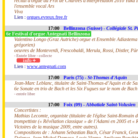
récital d'orgue du Prix de Chartres d'interprétation 2010 Yuka 
l'ensemble vocal Ars
Viva
Lien :
orgues.evreux.free.fr
17:00
Bellinzona (Suisse) -
Collégiale St. P
6e Festival d'orgue Antegnati Bellinzona
Valentino Longo (Graz Autriche) orgue et Ensemble Adiastema 
grégorien)
oeuvres de Monteverdi, Frescobaldi, Merula, Rossi, Distler, Pär
- Entrée libre - collecte
Lien :
www.antegnati.com
17:00
Paris (75) -
St-Thomas d'Aquin
Jean-Marc Leblanc, titulaire de Saint-Thomas-d’Aquin et de Sa
6e Sonate en trio de Bach et les Six Fugues sur le nom de Bac
- entrée libre
17:00
Foix (09) -
Abbatiale Saint-Volusien
Concertistes :
Mathias Lecomte, organiste (titulaire de l'église Saint-Romain 
trompettiste (« Révélation classique » de l’Adami en 2005 et « R
Victoires de la musique 2009, entre autres).
Compositions de : Johann Sebastian Bach, César Franck, Geo
Delerue, Jean Michel Damase, Louis Vierne, Amilcare Ponchiel