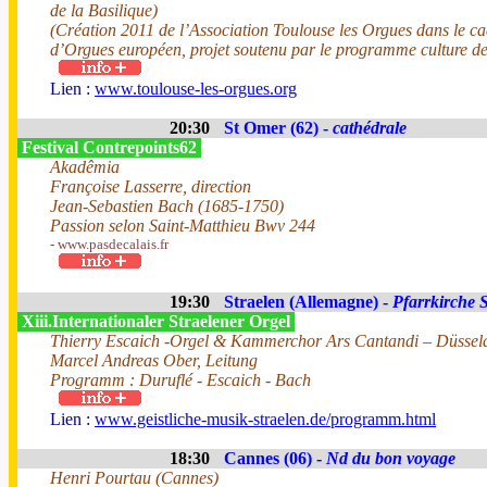
de la Basilique)
(Création 2011 de l’Association Toulouse les Orgues dans le ca
d’Orgues européen, projet soutenu par le programme culture d
Lien :
www.toulouse-les-orgues.org
20:30
St Omer (62) -
cathédrale
Festival Contrepoints62
Akadêmia
Françoise Lasserre, direction
Jean-Sebastien Bach (1685-1750)
Passion selon Saint-Matthieu Bwv 244
- www.pasdecalais.fr
19:30
Straelen (Allemagne) -
Pfarrkirche S
Xiii.Internationaler Straelener Orgel
Thierry Escaich -Orgel & Kammerchor Ars Cantandi – Düssel
Marcel Andreas Ober, Leitung
Programm : Duruflé - Escaich - Bach
Lien :
www.geistliche-musik-straelen.de/programm.html
18:30
Cannes (06) -
Nd du bon voyage
Henri Pourtau (Cannes)