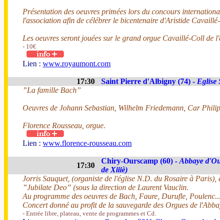
Présentation des oeuvres primées lors du concours internationa
l'association afin de célébrer le bicentenaire d'Aristide Cavaill
Les oeuvres seront jouées sur le grand orgue Cavaillé-Coll de
- 10€
Lien :
www.royaumont.com
17:30
Saint Pierre d'Albigny (74) -
Eglise 
”La famille Bach”
Oeuvres de Johann Sebastian, Wilhelm Friedemann, Car Phili
Florence Rousseau, orgue.
Lien :
www.florence-rousseau.com
Chiry-Ourscamp (60) -
Abbaye d'Ou
17:30
de Xiiiè)
Jorris Sauquet, (organiste de l'église N.D. du Rosaire à Paris
”Jubilate Deo” (sous la direction de Laurent Vauclin.
Au programme des oeuvres de Bach, Faure, Durufle, Poulenc..
Concert donné au profit de la sauvegarde des Orgues de l'Abba
- Entrée libre, plateau, vente de programmes et Cd.