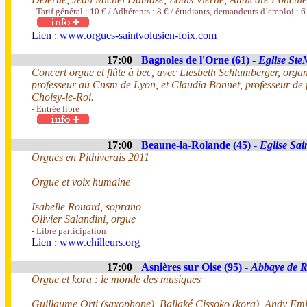
- Tarif général : 10 € / Adhérents : 8 € / étudiants, demandeurs d’emploi : 6
Lien :
www.orgues-saintvolusien-foix.com
17:00
Bagnoles de l'Orne (61) -
Eglise Ste
Concert orgue et flûte à bec, avec Liesbeth Schlumberger, organi
professeur au Cnsm de Lyon, et Claudia Bonnet, professeur de 
Choisy-le-Roi.
- Entrée libre
17:00
Beaune-la-Rolande (45) -
Eglise Sai
Orgues en Pithiverais 2011
Orgue et voix humaine
Isabelle Rouard, soprano
Olivier Salandini, orgue
- Libre participation
Lien :
www.chilleurs.org
17:00
Asnières sur Oise (95) -
Abbaye de 
Orgue et kora : le monde des musiques
Guillaume Orti (saxophone), Ballaké Cissoko (kora), Andy Eml