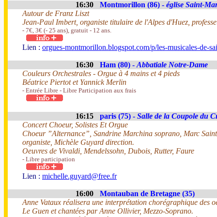
16:30
Montmorillon (86) -
église Saint-Mar
Autour de Franz Liszt
Jean-Paul Imbert, organiste titulaire de l'Alpes d'Huez, profes
- 7€, 3€ (- 25 ans), gratuit - 12 ans.
Lien :
orgues-montmorillon.blogspot.com/p/les-musicales-de-sai
16:30
Ham (80) -
Abbatiale Notre-Dame
Couleurs Orchestrales - Orgue à 4 mains et 4 pieds
Béatrice Piertot et Yannick Merlin
- Entrée Libre - Libre Participation aux frais
16:15
paris (75) -
Salle de la Coupole du C
Concert Choeur, Solistes Et Orgue
Choeur ”Alternance”, Sandrine Marchina soprano, Marc Sain
organiste, Michèle Guyard direction.
Oeuvres de Vivaldi, Mendelssohn, Dubois, Rutter, Faure
- Libre participation
Lien :
michelle.guyard@free.fr
16:00
Montauban de Bretagne (35)
Anne Vataux réalisera une interprétation chorégraphique des o
Le Guen et chantées par Anne Ollivier, Mezzo-Soprano.