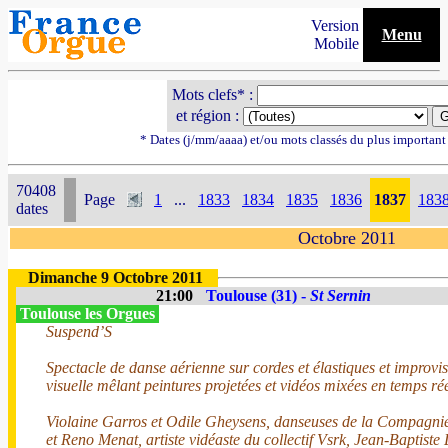
Version
Menu
Mobile
Mots clefs* :
et région :
* Dates (j/mm/aaaa) et/ou mots classés du plus importan
70408
Page
1
...
1833
1834
1835
1836
1837
183
dates
Octobre 2011
Dimanche 9 Octobre 2011
21:00
Toulouse (31) -
St Sernin
Toulouse les Orgues
Suspend’S
Spectacle de danse aérienne sur cordes et élastiques et improvi
visuelle mêlant peintures projetées et vidéos mixées en temps rée
Violaine Garros et Odile Gheysens, danseuses de la Compagnie 
et Reno Menat, artiste vidéaste du collectif Vsrk, Jean-Baptiste