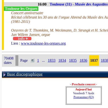
16:00
Toulouse (31) -
Musée des Augustins
Toulouse les Orgues
Concert anniversaire
Récital célébrant les 30 ans de l’orgue Ahrend du Musée des A
(1981-2011)
Oeuvres de T. Thomkins, M. Weckmann, D. Strungk et H. Sch
Jan Willem Jansen, orgue
Lien :
www.toulouse-les-orgues.org
70408
Page
1
...
1833
1834
1835
1836
1837
183
dates
Base discographique
- Prochain concert -
Aujourd'hui
Vendredi 7 Août
Pontaumur (63)