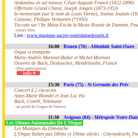
Andantino en sol mineur, César-Auguste Franck (1822-1890)
Offertoire Grand Chœur, Joseph Jongen (1873-1953)
In memoriam (sur le nom de Louis Vierne), Jeanne Joulain (1
Canzone, Philippe Verkaeren (*1950)
Toccata sur l’Ite Missa Est de la Messe Royale de Dumont, Pa
- entrée libre
Lien :
www.musique-sacree-notredamedeparis.fr
16:00
Rouen (76) -
Abbatiale Saint-Ouen
Orgue et trompette
Marie-Andrée Morisset-Balier et Michel Morisset
Oeuvres de Bach, Destouches, Mendelssohn, Franck
- libre participation
15:30
Paris (75) -
St Germain des Prés
Concert à 2 clavecins
Anne-Marie Blondel et Jean Luc Ho
Bach, Corelli, Telemann
- au profil de l'orgue de Vanves
11:30
Avignon (84) -
Métropole Notre-Da
Les 19èmes Automnales De L’Orgue
Les Musiques du Dimanche
L’Orgue Italien aux 18ème et 19ème siècles : Gherardeschi, P