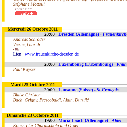
Stéphane Mottoul
- entrée libre
Mercredi 26 Octobre 2011
20:00
Dresden (Allemagne) -
Frauenkirch
Andreas Schröder
Vierne, Guiridi
- 8E
Lien :
www.frauenkirche-dresden.de
20:00
Luxembourg (Luxembourg) -
Phil
Paul Kayser
Mardi 25 Octobre 2011
20:00
Lausanne (Suisse) -
St-François
Blaise Christen
Bach, Grigny, Frescobaldi, Alain, Duruflé
Dimanche 23 Octobre 2011
19:00
Maria Laach (Allemagne) -
Abtei
Konzert für Choralschola und Orgel,