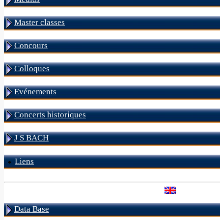
Master classes
Concours
Colloques
Evénements
Concerts historiques
J S BACH
Liens
Data Base