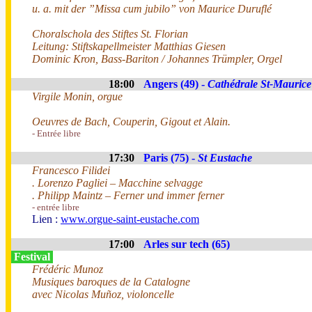
u. a. mit der ”Missa cum jubilo” von Maurice Duruflé
Choralschola des Stiftes St. Florian
Leitung: Stiftskapellmeister Matthias Giesen
Dominic Kron, Bass-Bariton / Johannes Trümpler, Orgel
18:00
Angers (49) -
Cathédrale St-Maurice
Virgile Monin, orgue
Oeuvres de Bach, Couperin, Gigout et Alain.
- Entrée libre
17:30
Paris (75) -
St Eustache
Francesco Filidei
. Lorenzo Pagliei – Macchine selvagge
. Philipp Maintz – Ferner und immer ferner
- entrée libre
Lien :
www.orgue-saint-eustache.com
17:00
Arles sur tech (65)
Festival
Frédéric Munoz
Musiques baroques de la Catalogne
avec Nicolas Muñoz, violoncelle