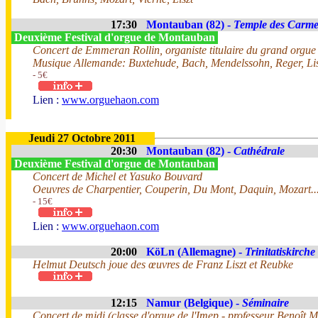
17:30
Montauban (82) -
Temple des Carme
Deuxième Festival d'orgue de Montauban
Concert de Emmeran Rollin, organiste titulaire du grand orgu
Musique Allemande: Buxtehude, Bach, Mendelssohn, Reger, Lis
- 5€
Lien :
www.orguehaon.com
Jeudi 27 Octobre 2011
20:30
Montauban (82) -
Cathédrale
Deuxième Festival d'orgue de Montauban
Concert de Michel et Yasuko Bouvard
Oeuvres de Charpentier, Couperin, Du Mont, Daquin, Mozart..
- 15€
Lien :
www.orguehaon.com
20:00
KöLn (Allemagne) -
Trinitatiskirche
Helmut Deutsch joue des œuvres de Franz Liszt et Reubke
12:15
Namur (Belgique) -
Séminaire
Concert de midi (classe d'orgue de l'Imep - professeur Benoît M