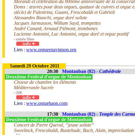
Morandi et célébration du 900ème anniversaire de la consécra
Doms : œuvres pour deux orgues, quatuor de cuivres et orgue e
siècle) de Palestrina, Guami, Frescobaldi et Gabrieli
Alessandro Bianchi, orgue doré soliste
Jacques Jarmasson, William Sayd, trompettes
André Canard, Arnaud Piémont, trombones
Lucienne Antonini, Luc Antonini, orgue doré et orgue positif
- entrée libre
Lien :
www.orgueenavignon.org
Samedi 29 Octobre 2011
20:30
Montauban (82) -
Cathédrale
Deuxième Festival d'orgue de Montauban
Choeur de chambre les éléments
Méditerranée Sacrée
- 20€
Lien :
www.orguehaon.com
17:30
Montauban (82) -
Temple des Carme
Deuxième Festival d'orgue de Montauban
Concert de Pierre Queval, ”jeune soliste”
Sweelinck, Frescobaldi, Buxtehude, Bach, Alain, improvisation