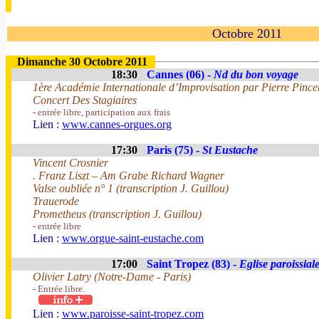
Octobre 2011
Dimanche 30 Octobre 2011
18:30
Cannes (06) -
Nd du bon voyage
1ère Académie Internationale d’Improvisation par Pierre Pince
Concert Des Stagiaires
- entrée libre, participation aux frais
Lien :
www.cannes-orgues.org
17:30
Paris (75) -
St Eustache
Vincent Crosnier
. Franz Liszt – Am Grabe Richard Wagner
Valse oubliée n° 1 (transcription J. Guillou)
Trauerode
Prometheus (transcription J. Guillou)
- entrée libre
Lien :
www.orgue-saint-eustache.com
17:00
Saint Tropez (83) -
Eglise paroissial
Olivier Latry (Notre-Dame - Paris)
- Entrée libre.
Lien :
www.paroisse-saint-tropez.com