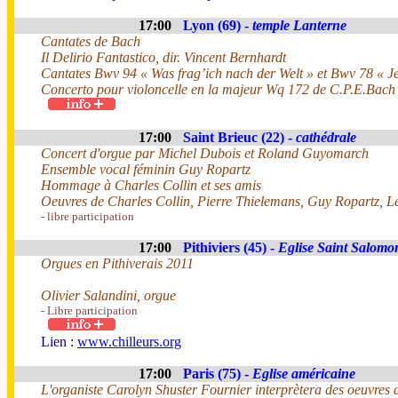
17:00
Lyon (69) -
temple Lanterne
Cantates de Bach
Il Delirio Fantastico, dir. Vincent Bernhardt
Cantates Bwv 94 « Was frag’ich nach der Welt » et Bwv 78 « Je
Concerto pour violoncelle en la majeur Wq 172 de C.P.E.Bach
17:00
Saint Brieuc (22) -
cathédrale
Concert d'orgue par Michel Dubois et Roland Guyomarch
Ensemble vocal féminin Guy Ropartz
Hommage à Charles Collin et ses amis
Oeuvres de Charles Collin, Pierre Thielemans, Guy Ropartz, L
- libre participation
17:00
Pithiviers (45) -
Eglise Saint Salomo
Orgues en Pithiverais 2011
Olivier Salandini, orgue
- Libre participation
Lien :
www.chilleurs.org
17:00
Paris (75) -
Eglise américaine
L'organiste Carolyn Shuster Fournier interprètera des oeuvres