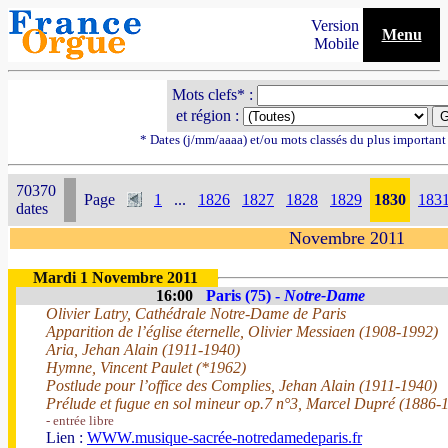
Version
Menu
Mobile
Mots clefs* :
et région :
* Dates (j/mm/aaaa) et/ou mots classés du plus importan
70370
Page
1
...
1826
1827
1828
1829
1830
183
dates
Novembre 2011
Mardi 1 Novembre 2011
16:00
Paris (75) -
Notre-Dame
Olivier Latry, Cathédrale Notre-Dame de Paris
Apparition de l’église éternelle, Olivier Messiaen (1908-1992)
Aria, Jehan Alain (1911-1940)
Hymne, Vincent Paulet (*1962)
Postlude pour l’office des Complies, Jehan Alain (1911-1940)
Prélude et fugue en sol mineur op.7 n°3, Marcel Dupré (1886-
- entrée libre
Lien :
WWW.musique-sacrée-notredamedeparis.fr