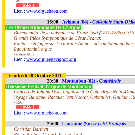
- 5€
Lien :
www.orguehaon.com
16:00
Avignon (84) -
Collégiale Saint-Didi
Les 19èmes Automnales De L’Orgue
Bi-centenaire de la naissance de Franz Liszt (1811-1886) Ii (
Grande Pièce Symphonique de César Franck
Fantaisie et fugue sur le choral « Ad nos, ad salutarem undam 
Luc Antonini, orgue
- entrée libre
Lien :
www.orgueenavignon.org
Vendredi 28 Octobre 2011
20:30
Montauban (82) -
Cathédrale
Deuxième Festival d'orgue de Montauban
Concert de Johann Vexo, organiste à la Cathédrale Notre-Dam
Voyage Baroque: Racquet, Van Noordt, Cabanilles, Guillain, 
- 15€
Lien :
www.orguehaon.com
20:00
Lausanne (Suisse) -
St-François
Christian Barthen
Bach, Bruhns, Mozart, Vierne, Liszt