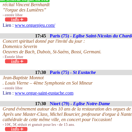
récital Vincent Bernhardt
”l'orgue des Lumières”
- entrée libre
Lien :
www.orguenjeu.com/
17:45
Paris (75) -
Eglise Saint-Nicolas du Char
Concert spirituel donné par l'invité du jour :
Domenico Severin
Oeuvres de Bach, Dubois, St-Saëns, Bossi, Germani.
- Entrée libre
17:30
Paris (75) -
St Eustache
Jean-Baptiste Monnot
. Louis Vierne – 4ème Symphonie en Sol Mineur
- entrée libre
Lien :
www.orgue-saint-eustache.com
17:30
Niort (79) -
Eglise Notre-Dame
Grand évènement autour des 10 ans de la restauration des orgues de 
Après une Master-Class, Michel Bourcier, professeur d'orgue à Nantes 
cathédrale de cette même ville, en concert pour l'occasion!
- 10€, 5€ réduit et gratuit pour les - de 15 ans.