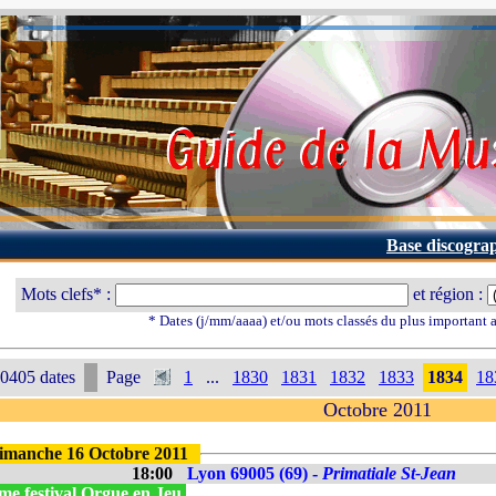
Base discogra
Mots clefs* :
et région :
* Dates (j/mm/aaaa) et/ou mots classés du plus important
0405 dates
Page
1
...
1830
1831
1832
1833
1834
18
Octobre 2011
imanche 16 Octobre 2011
18:00
Lyon 69005 (69) -
Primatiale St-Jean
me festival Orgue en Jeu