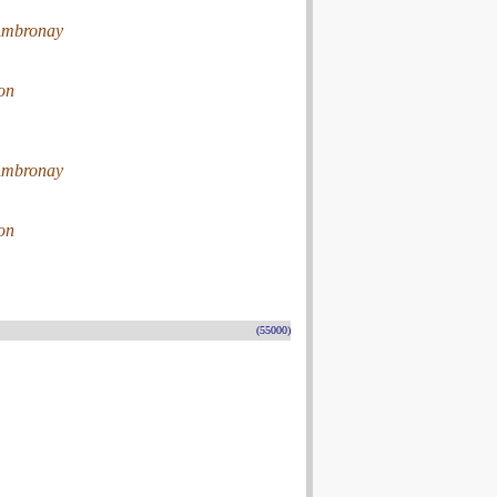
’Ambronay
on
’Ambronay
on
(55000)