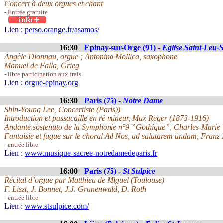
Concert à deux orgues et chant
- Entrée gratuite
Lien :
perso.orange.fr/asamos/
16:30
Epinay-sur-Orge (91) -
Eglise Saint-Leu-S
Angèle Dionnau, orgue ; Antonino Mollica, saxophone
Manuel de Falla, Grieg
- libre participation aux frais
Lien :
orgue-epinay.org
16:30
Paris (75) -
Notre Dame
Shin-Young Lee, Concertiste (Paris))
Introduction et passacaille en ré mineur, Max Reger (1873-1916)
Andante sostenuto de la Symphonie n°9 ”Gothique”, Charles-Marie
Fantaisie et fugue sur le choral Ad Nos, ad salutarem undam, Franz 
- entrée libre
Lien :
www.musique-sacree-notredamedeparis.fr
16:00
Paris (75) -
St Sulpice
Récital d’orgue par Matthieu de Miguel (Toulouse)
F. Liszt, J. Bonnet, J.J. Grunenwald, D. Roth
- entrée libre
Lien :
www.stsulpice.com/