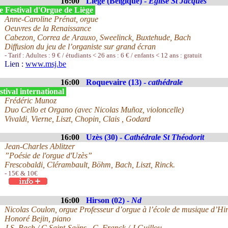
16:00
Liège (Belgique) -
Eglise St Jacques
e Festival d'Orgue de Liège
Anne-Caroline Prénat, orgue
Oeuvres de la Renaissance
Cabezon, Correa de Arauxo, Sweelinck, Buxtehude, Bach
Diffusion du jeu de l’organiste sur grand écran
- Tarif : Adultes : 9 € / étudiants < 26 ans : 6 € / enfants < 12 ans : gratuit
Lien :
www.msj.be
16:00
Roquevaire (13) -
cathédrale
tival international
Frédéric Munoz
Duo Cello et Organo (avec Nicolas Muñoz, violoncelle)
Vivaldi, Vierne, Liszt, Chopin, Clais , Godard
16:00
Uzès (30) -
Cathédrale St Théodorit
Jean-Charles Ablitzer
”Poésie de l'orgue d'Uzès”
Frescobaldi, Clérambault, Böhm, Bach, Liszt, Rinck.
- 15€ & 10€
16:00
Hirson (02) -
Nd
Nicolas Coulon, orgue Professeur d’orgue à l’école de musique d’Hi
Honoré Bejin, piano
J.S. Bach / C.Saint-Saëns , C. Franck / J.Guillou