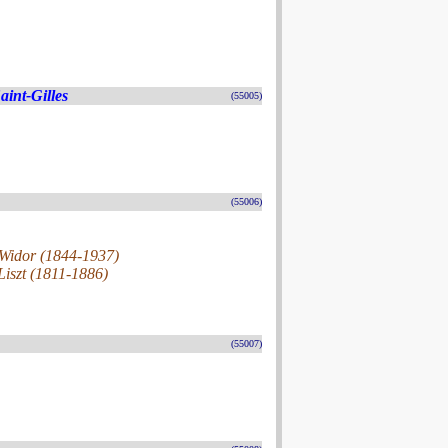
aint-Gilles
(55005)
(55006)
 Widor (1844-1937)
Liszt (1811-1886)
(55007)