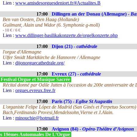
Lien :
www.amisdesorguesdeniort.fr/#Actualites.B
17:00
Dillingen an der Donau (Allemagne) -
Bas
Ben van Oosten, Den Haag (Hollande)
Guilmant, Alain und Widor (6. Symphonie g-moll)
- 10 € / 6 €
Lien :
www.dillinger-basilikakonzerte.de/orgelkonzerte.php
17:00
Dijon (21) -
cathédrale
l'orgue d'Allemagne
Ulfer Smidt Marktkirche de Hannovre / Allemagne
Lien :
dijonorguecathedrale.org/
17:00
Evreux (27) -
cathédrale
 Festival Orgue et Musique Sacrée
Récital donné par Odile Jutten à l'occasion du 200e anniversaire de L
Lien :
orgues.evreux.free.fr
17:00
Paris (75) -
Eglise St Augustin
L'organiste Felipe López de Madrid (San Ginés et Perpetuo Socorro) 
Bach,Ferdinando Provesi,Mendelssohn,Vierne et J.Alain.
Lien :
minouchie@hotmail.fr
17:00
Avignon (84) -
Opéra-Théâtre d’Avignon
s 19èmes Automnales De L’Orgue