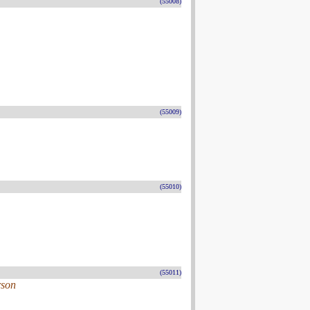
(55008)
(55009)
(55010)
(55011)
rson