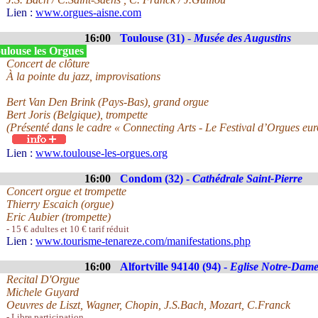
Lien :
www.orgues-aisne.com
16:00
Toulouse (31) -
Musée des Augustins
ulouse les Orgues
Concert de clôture
À la pointe du jazz, improvisations
Bert Van Den Brink (Pays-Bas), grand orgue
Bert Joris (Belgique), trompette
(Présenté dans le cadre « Connecting Arts - Le Festival d’Orgues eu
Lien :
www.toulouse-les-orgues.org
16:00
Condom (32) -
Cathédrale Saint-Pierre
Concert orgue et trompette
Thierry Escaich (orgue)
Eric Aubier (trompette)
- 15 € adultes et 10 € tarif réduit
Lien :
www.tourisme-tenareze.com/manifestations.php
16:00
Alfortville 94140 (94) -
Eglise Notre-Dam
Recital D'Orgue
Michele Guyard
Oeuvres de Liszt, Wagner, Chopin, J.S.Bach, Mozart, C.Franck
- Libre participation