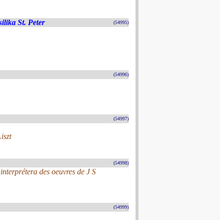
ilika St. Peter
(54995)
(54996)
(54997)
iszt
(54998)
interprétera des oeuvres de J S
(54999)