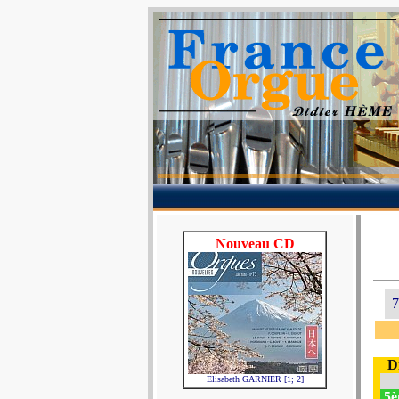
Nouveau CD
7
D
Elisabeth GARNIER [1; 2]
5è