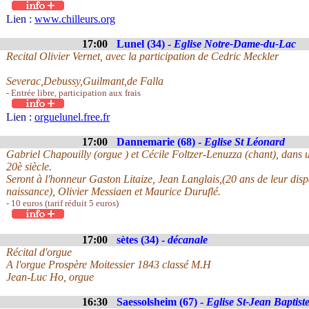
Lien :
www.chilleurs.org
17:00
Lunel (34) -
Eglise Notre-Dame-du-Lac
Recital Olivier Vernet, avec la participation de Cedric Meckler
Severac,Debussy,Guilmant,de Falla
- Entrée libre, participation aux frais
Lien :
orguelunel.free.fr
17:00
Dannemarie (68) -
Eglise St Léonard
Gabriel Chapouilly (orgue ) et Cécile Foltzer-Lenuzza (chant), dan
20è siècle.
Seront à l'honneur Gaston Litaize, Jean Langlais,(20 ans de leur disp
naissance), Olivier Messiaen et Maurice Duruflé.
- 10 euros (tarif réduit 5 euros)
17:00
sètes (34) -
décanale
Récital d'orgue
A l'orgue Prospère Moitessier 1843 classé M.H
Jean-Luc Ho, orgue
16:30
Saessolsheim (67) -
Eglise St-Jean Baptist