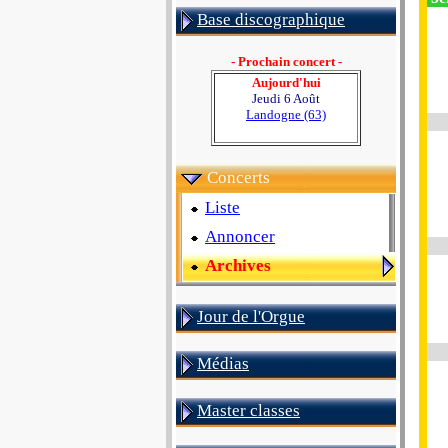
Base discographique
- Prochain concert -
Aujourd'hui
Jeudi 6 Août
Landogne (63)
Concerts
Liste
Annoncer
Archives
Jour de l'Orgue
Médias
Master classes