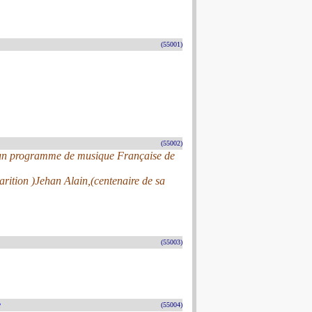
(55001)
(55002)
s un programme de musique Française de
arition )Jehan Alain,(centenaire de sa
(55003)
e
(55004)