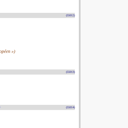
(55012)
ropéen »)
(55013)
e
(55014)