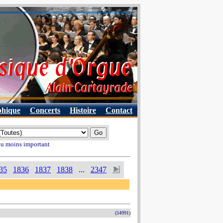
phique
Concerts
Histoire
Contact
 au moins important
35
1836
1837
1838
...
2347
(54991)