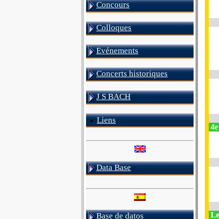
Concours
Colloques
Evénements
Concerts historiques
J S BACH
Liens
4e
Data Base
Le
Base de datos