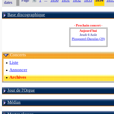
Page
1
...
1830
1831
1832
1833
1834
183
dates
Base discographique
- Prochain concert -
Aujourd'hui
Jeudi 6 Août
Plougastel-Daoulas (29)
Concerts
Liste
Annoncer
Archives
Jour de l'Orgue
Médias