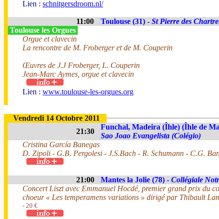
Lien :
schnitgersdroom.nl/
11:00
Toulouse (31) -
St Pierre des Chartr
Toulouse les Orgues
Orgue et clavecin
La rencontre de M. Froberger et de M. Couperin
Œuvres de J.J Froberger, L. Couperin
Jean-Marc Aymes, orgue et clavecin
Lien :
www.toulouse-les-orgues.org
Vendredi 14 Octobre 2011
Funchal, Madeira (Îhle) (Îhle de Ma
21:30
Sao Joao Evangelista (Colégio)
Cristina García Banegas
D. Zipoli - G.B. Pergolesi - J.S.Bach - R. Schumann - C.G. Ban
21:00
Mantes la Jolie (78) -
Collégiale No
Concert Liszt avec Emmanuel Hocdé, premier grand prix du con
choeur « Les temperamens variations » dirigé par Thibault L
- 20 €