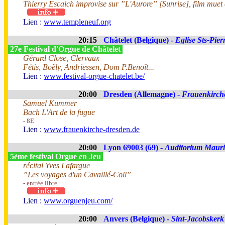
Thierry Escaich improvise sur ”L'Aurore” [Sunrise], film mue
Lien :
www.templeneuf.org
20:15
Châtelet (Belgique) -
Eglise Sts-Pier
27e Festival d'Orgue de Châtelet
Gérard Close, Clervaux
Fétis, Boëly, Andriessen, Dom P.Benoît...
Lien :
www.festival-orgue-chatelet.be/
20:00
Dresden (Allemagne) -
Frauenkirch
Samuel Kummer
Bach L'Art de la fugue
- 8E
Lien :
www.frauenkirche-dresden.de
20:00
Lyon 69003 (69) -
Auditorium Mauri
5ème festival Orgue en Jeu
récital Yves Lafargue
”Les voyages d'un Cavaillé-Coll”
- entrée libre
Lien :
www.orguenjeu.com/
20:00
Anvers (Belgique) -
Sint-Jacobskerk