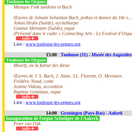
Toulouse les Orgues
Musique Folk suédoise et Bach
Œuvres de Johann Sebastian Bach, polkas et danses du 18e s.,
Johan Hedin (Suède), nyckelharpa
Gunnar Idenstam (Suède), orgue
(Présenté dans le cadre « Connecting Arts - Le Festival d’Orgu
Lien :
www.toulouse-les-orgues.org
15:00
Toulouse (31) -
Musée des Augustins
Toulouse les Orgues
Mourty, ou la fureur des dieux
Œuvres de J. S. Bach, J. Alain, J.L. Florentz, O. Messiaen
Frédéric Naud, conte
Jeanne Videau, accordéon
Baptiste Genniaux, orgue
Lien :
www.toulouse-les-orgues.org
14:00
Groningen (Pays-Bas) -
Aakerk
Inauguration de l'orgue Schnitger de l'Aakerk
Peter van Dijk