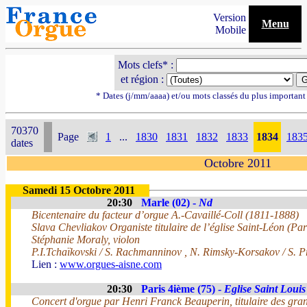
Version
Menu
Mobile
Mots clefs* :
et région :
* Dates (j/mm/aaaa) et/ou mots classés du plus importan
70370
Page
1
...
1830
1831
1832
1833
1834
183
dates
Octobre 2011
Samedi 15 Octobre 2011
20:30
Marle (02) -
Nd
Bicentenaire du facteur d’orgue A.-Cavaillé-Coll (1811-1888)
Slava Chevliakov Organiste titulaire de l’église Saint-Léon (Par
Stéphanie Moraly, violon
P.I.Tchaïkovski / S. Rachmanninov , N. Rimsky-Korsakov / S. P
Lien :
www.orgues-aisne.com
20:30
Paris 4ième (75) -
Eglise Saint Louis 
Concert d'orgue par Henri Franck Beauperin, titulaire des gra