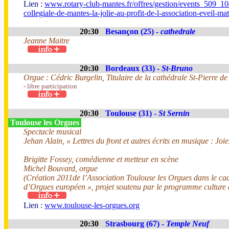
Lien :
www.rotary-club-mantes.fr/offres/gestion/events_509_104
collegiale-de-mantes-la-jolie-au-profit-de-l-association-eveil-m
20:30
Besançon (25) -
cathedrale
Jeanne Maitre
20:30
Bordeaux (33) -
St-Bruno
Orgue : Cédric Burgelin, Titulaire de la cathédrale St-Pierre de
- libre participation
20:30
Toulouse (31) -
St Sernin
Toulouse les Orgues
Spectacle musical
Jehan Alain, « Lettres du front et autres écrits en musique : Joie
Brigitte Fossey, comédienne et metteur en scène
Michel Bouvard, orgue
(Création 2011de l’Association Toulouse les Orgues dans le cad
d’Orgues européen », projet soutenu par le programme culture
Lien :
www.toulouse-les-orgues.org
20:30
Strasbourg (67) -
Temple Neuf