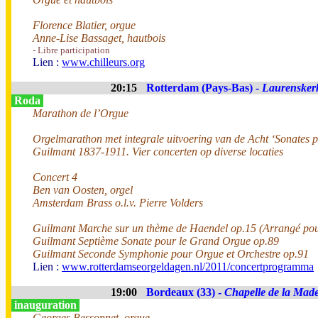
Florence Blatier, orgue
Anne-Lise Bassaget, hautbois
- Libre participation
Lien :
www.chilleurs.org
20:15
Rotterdam (Pays-Bas) -
Laurensker
Roda
Marathon de l’Orgue
Orgelmarathon met integrale uitvoering van de Acht ‘Sonates 
Guilmant 1837-1911. Vier concerten op diverse locaties
Concert 4
Ben van Oosten, orgel
Amsterdam Brass o.l.v. Pierre Volders
Guilmant Marche sur un thème de Haendel op.15 (Arrangé pou
Guilmant Septième Sonate pour le Grand Orgue op.89
Guilmant Seconde Symphonie pour Orgue et Orchestre op.91
Lien :
www.rotterdamseorgeldagen.nl/2011/concertprogramma
19:00
Bordeaux (33) -
Chapelle de la Made
inauguration
Georges Bessonnet, orgue