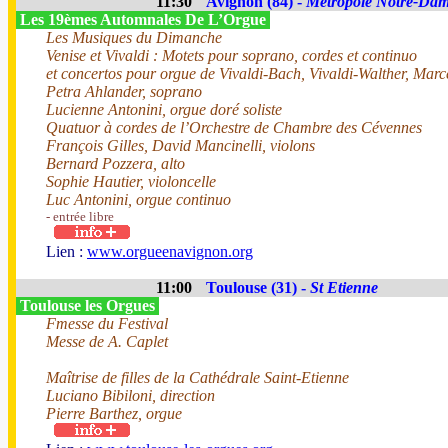
11:30
Avignon (84) -
Métropole Notre-Da
Les 19èmes Automnales De L’Orgue
Les Musiques du Dimanche
Venise et Vivaldi : Motets pour soprano, cordes et continuo
et concertos pour orgue de Vivaldi-Bach, Vivaldi-Walther, Marc
Petra Ahlander, soprano
Lucienne Antonini, orgue doré soliste
Quatuor à cordes de l’Orchestre de Chambre des Cévennes
François Gilles, David Mancinelli, violons
Bernard Pozzera, alto
Sophie Hautier, violoncelle
Luc Antonini, orgue continuo
- entrée libre
Lien :
www.orgueenavignon.org
11:00
Toulouse (31) -
St Etienne
Toulouse les Orgues
Fmesse du Festival
Messe de A. Caplet
Maîtrise de filles de la Cathédrale Saint-Etienne
Luciano Bibiloni, direction
Pierre Barthez, orgue