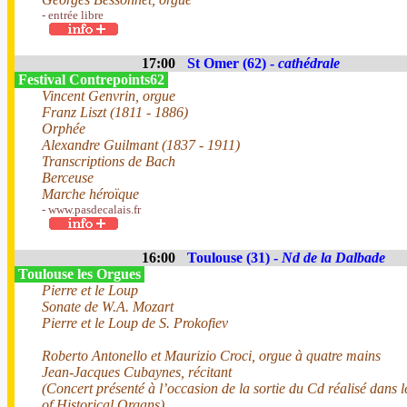
- entrée libre
17:00
St Omer (62) -
cathédrale
Festival Contrepoints62
Vincent Genvrin, orgue
Franz Liszt (1811 - 1886)
Orphée
Alexandre Guilmant (1837 - 1911)
Transcriptions de Bach
Berceuse
Marche héroïque
- www.pasdecalais.fr
16:00
Toulouse (31) -
Nd de la Dalbade
Toulouse les Orgues
Pierre et le Loup
Sonate de W.A. Mozart
Pierre et le Loup de S. Prokofiev
Roberto Antonello et Maurizio Croci, orgue à quatre mains
Jean-Jacques Cubaynes, récitant
(Concert présenté à l’occasion de la sortie du Cd réalisé dans
of Historical Organs)