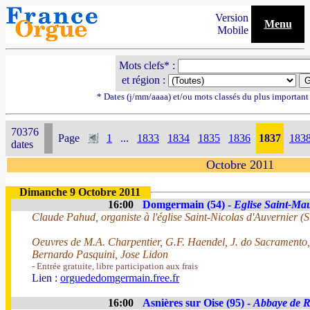
Version
Menu
Mobile
Mots clefs* :
et région :
* Dates (j/mm/aaaa) et/ou mots classés du plus importan
70376
Page
1
...
1833
1834
1835
1836
1837
183
dates
Octobre 2011
Dimanche 9 Octobre 2011
16:00
Domgermain (54) -
Eglise Saint-Ma
Claude Pahud, organiste à l'église Saint-Nicolas d'Auvernier (S
Oeuvres de M.A. Charpentier, G.F. Haendel, J. do Sacramento,
Bernardo Pasquini, Jose Lidon
- Entrée gratuite, libre participation aux frais
Lien :
orguededomgermain.free.fr
16:00
Asnières sur Oise (95) -
Abbaye de 