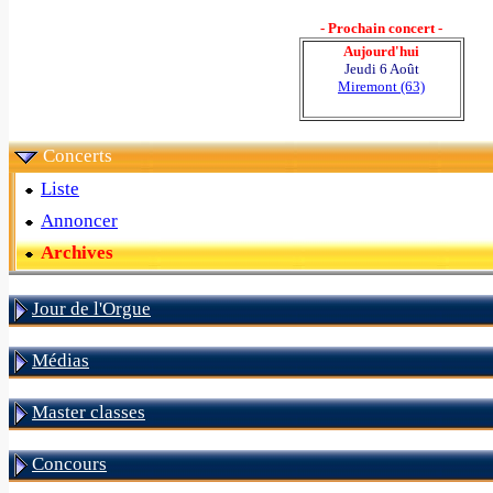
- Prochain concert -
Aujourd'hui
Jeudi 6 Août
Miremont (63)
Concerts
Liste
Annoncer
Archives
Jour de l'Orgue
Médias
Master classes
Concours