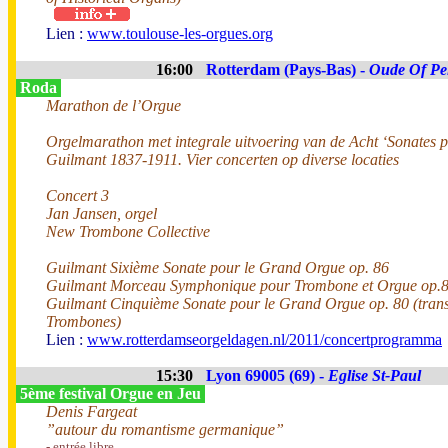
Lien :
www.toulouse-les-orgues.org
16:00
Rotterdam (Pays-Bas) -
Oude Of Pe
Roda
Marathon de l’Orgue
Orgelmarathon met integrale uitvoering van de Acht ‘Sonates 
Guilmant 1837-1911. Vier concerten op diverse locaties
Concert 3
Jan Jansen, orgel
New Trombone Collective
Guilmant Sixième Sonate pour le Grand Orgue op. 86
Guilmant Morceau Symphonique pour Trombone et Orgue op.
Guilmant Cinquième Sonate pour le Grand Orgue op. 80 (transc
Trombones)
Lien :
www.rotterdamseorgeldagen.nl/2011/concertprogramma
15:30
Lyon 69005 (69) -
Eglise St-Paul
5ème festival Orgue en Jeu
Denis Fargeat
”autour du romantisme germanique”
- entrée libre