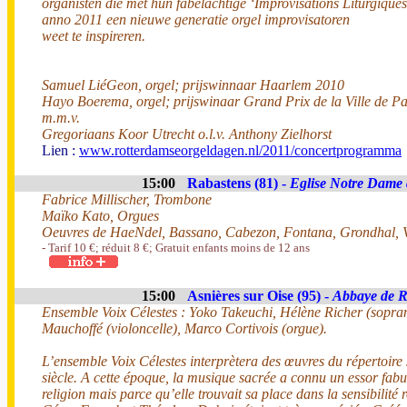
organisten die met hun fabelachtige ‘Improvisations Liturgiques
anno 2011 een nieuwe generatie orgel improvisatoren
weet te inspireren.
Samuel LiéGeon, orgel; prijswinnaar Haarlem 2010
Hayo Boerema, orgel; prijswinaar Grand Prix de la Ville de P
m.m.v.
Gregoriaans Koor Utrecht o.l.v. Anthony Zielhorst
Lien :
www.rotterdamseorgeldagen.nl/2011/concertprogramma
15:00
Rabastens (81) -
Eglise Notre Dame
Fabrice Millischer, Trombone
Maïko Kato, Orgues
Oeuvres de HaeNdel, Bassano, Cabezon, Fontana, Grondhal, 
- Tarif 10 €; réduit 8 €; Gratuit enfants moins de 12 ans
15:00
Asnières sur Oise (95) -
Abbaye de 
Ensemble Voix Célestes : Yoko Takeuchi, Hélène Richer (sopran
Mauchoffé (violoncelle), Marco Cortivois (orgue).
L’ensemble Voix Célestes interprètera des œuvres du répertoir
siècle. A cette époque, la musique sacrée a connu un essor fab
religion mais parce qu’elle trouvait sa place dans la sensibilité