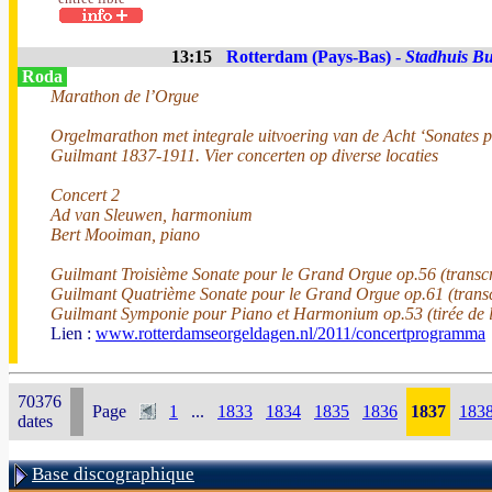
13:15
Rotterdam (Pays-Bas) -
Stadhuis Bu
Roda
Marathon de l’Orgue
Orgelmarathon met integrale uitvoering van de Acht ‘Sonates 
Guilmant 1837-1911. Vier concerten op diverse locaties
Concert 2
Ad van Sleuwen, harmonium
Bert Mooiman, piano
Guilmant Troisième Sonate pour le Grand Orgue op.56 (transc
Guilmant Quatrième Sonate pour le Grand Orgue op.61 (tran
Guilmant Symponie pour Piano et Harmonium op.53 (tirée de 
Lien :
www.rotterdamseorgeldagen.nl/2011/concertprogramma
70376
Page
1
...
1833
1834
1835
1836
1837
183
dates
Base discographique