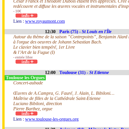
César Franck et Théodore Dubois étaient très appréciés. Créé 
redécouvre et diffuse les œuvres vocales et instrumentales d'insp
- 10€
Lien :
www.royaumont.com
12:30
Paris (75) -
St Louis en l'Île
Autour du thème de la saison ”Contrepoints”, Benjamin Alard nou
à l'orgue des oeuvres de Johann Sebastian Bach.
Le clavier bien tempéré, 1er Livre
& l’Art de la Fugue (I)
- entrée libre
12:00
Toulouse (31) -
St Etienne
Toulouse les Orgues
Concert-aubade
Œuvres de A.Campra, G. Fauré, J. Alain, L. Bibiloni…
Maîtrise de filles de la Cathédrale Saint-Etienne
Luciano Bibiloni, direction
Pierre Barthez, orgue
Lien :
www.toulouse-les-orgues.org