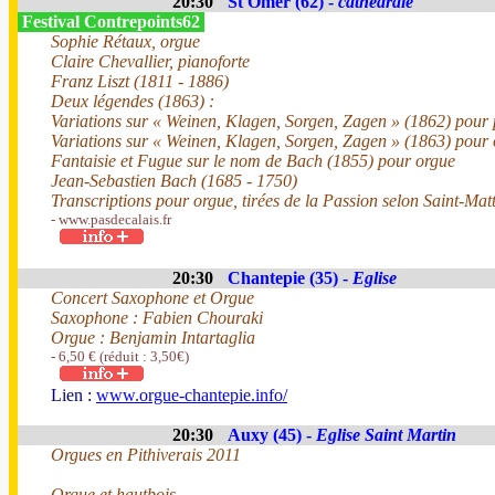
20:30
St Omer (62) -
cathédrale
Festival Contrepoints62
Sophie Rétaux, orgue
Claire Chevallier, pianoforte
Franz Liszt (1811 - 1886)
Deux légendes (1863) :
Variations sur « Weinen, Klagen, Sorgen, Zagen » (1862) pour
Variations sur « Weinen, Klagen, Sorgen, Zagen » (1863) pour
Fantaisie et Fugue sur le nom de Bach (1855) pour orgue
Jean-Sebastien Bach (1685 - 1750)
Transcriptions pour orgue, tirées de la Passion selon Saint-Mat
- www.pasdecalais.fr
20:30
Chantepie (35) -
Eglise
Concert Saxophone et Orgue
Saxophone : Fabien Chouraki
Orgue : Benjamin Intartaglia
- 6,50 € (réduit : 3,50€)
Lien :
www.orgue-chantepie.info/
20:30
Auxy (45) -
Eglise Saint Martin
Orgues en Pithiverais 2011
Orgue et hautbois