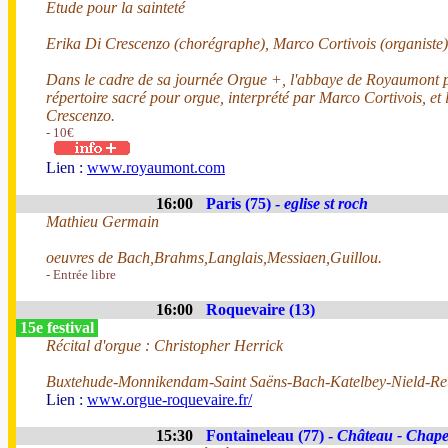
Etude pour la sainteté
Erika Di Crescenzo (chorégraphe), Marco Cortivois (organiste)
Dans le cadre de sa journée Orgue +, l'abbaye de Royaumont pr
répertoire sacré pour orgue, interprété par Marco Cortivois, et 
Crescenzo.
- 10€
Lien :
www.royaumont.com
16:00
Paris (75) -
eglise st roch
Mathieu Germain
oeuvres de Bach,Brahms,Langlais,Messiaen,Guillou.
- Entrée libre
16:00
Roquevaire (13)
15e festival
Récital d'orgue : Christopher Herrick
Buxtehude-Monnikendam-Saint Saëns-Bach-Katelbey-Nield-R
Lien :
www.orgue-roquevaire.fr/
15:30
Fontaineleau (77) -
Château - Chapel