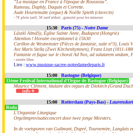
”La musique en France à l'époque de Rousseau”.
Rameau, Duphly, Daquin et Corrette.
Aude Heurtematte (orgue) & Noëlle Spieth (clavecin)
- 7€ plein tarif; 5€ tarif réduit , gratuité pour les mineurs
15:30
Paris (75) -
Notre Dame
László AlmáSy, Église Sainte Anne, Budapest (Hongrie)
Attention ! Horaire exceptionnel à 15h30
Carillon de Westminster (Pièces de fantaisie, suite n°3), Louis
Ave Maris Stella (Zwei Kirchenhymnen), Franz Liszt (1811-188
Fantaisie et fugue sur le choral Ad Nos, ad salutarem undam, 
- entrée libre
Lien :
www.musique-sacree-notredamedeparis.fr
15:00
Bastogne (Belgique)
11ème Festival International d'Orgue de Bastogne (Belgique)
Maurice Clément, titulaire des orgues de Diekirch (Grand Du
15:00
Rotterdam (Pays-Bas) -
Laurensker
Roda
L’Organiste Liturgique
Orgelimprovisatieconcert door twee jonge Meesters.
In de voetsporen van Guilmant, Dupré, Tournemire, Langlais 