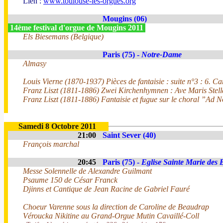
Lien :
www.toulouse-les-orgues.org
Mougins (06)
14ème festival d'orgue de Mougins 2011
Els Biesemans (Belgique)
Paris (75) -
Notre-Dame
Almasy
Louis Vierne (1870-1937) Pièces de fantaisie : suite n°3 : 6. Ca
Franz Liszt (1811-1886) Zwei Kirchenhymnen : Ave Maris Stell
Franz Liszt (1811-1886) Fantaisie et fugue sur le choral ”Ad
Samedi 8 Octobre 2011
21:00
Saint Sever (40)
François marchal
20:45
Paris (75) -
Eglise Sainte Marie des 
Messe Solennelle de Alexandre Guilmant
Psaume 150 de César Franck
Djinns et Cantique de Jean Racine de Gabriel Fauré
Choeur Varenne sous la direction de Caroline de Beaudrap
Véroucka Nikitine au Grand-Orgue Mutin Cavaillé-Coll