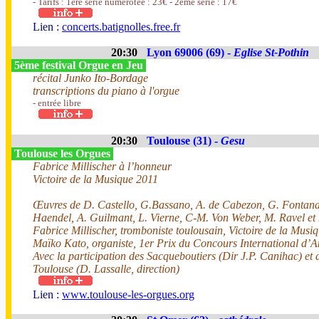
- Tarifs : 1ère série numérotée : 23€ - 2éme série : 17€
Lien :
concerts.batignolles.free.fr
20:30
Lyon 69006 (69) -
Eglise St-Pothin
5ème festival Orgue en Jeu
récital Junko Ito-Bordage
transcriptions du piano à l'orgue
- entrée libre
20:30
Toulouse (31) -
Gesu
Toulouse les Orgues
Fabrice Millischer à l’honneur
Victoire de la Musique 2011
Œuvres de D. Castello, G.Bassano, A. de Cabezon, G. Fontana,
Haendel, A. Guilmant, L. Vierne, C-M. Von Weber, M. Ravel e
Fabrice Millischer, tromboniste toulousain, Victoire de la Musi
Maïko Kato, organiste, 1er Prix du Concours International d’
Avec la participation des Sacqueboutiers (Dir J.P. Canihac) et
Toulouse (D. Lassalle, direction)
Lien :
www.toulouse-les-orgues.org