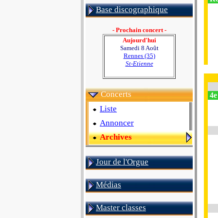
Base discographique
- Prochain concert -
Aujourd'hui
Samedi 8 Août
Rennes (35)
St-Etienne
Concerts
4e
Liste
Annoncer
Archives
Jour de l'Orgue
Médias
Master classes