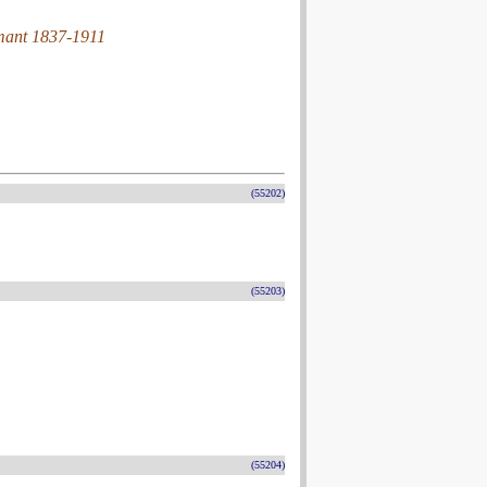
lmant 1837-1911
(55202)
(55203)
(55204)