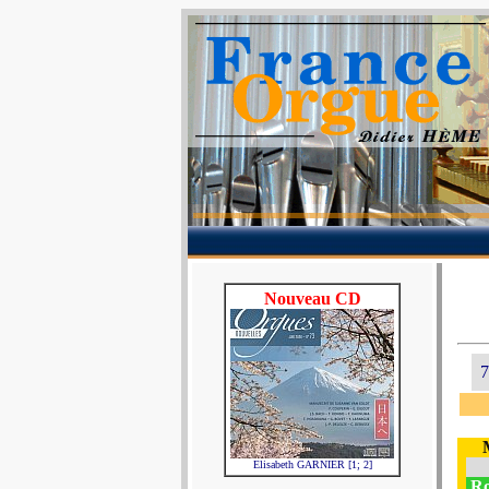
Nouveau CD
7
Elisabeth GARNIER [1; 2]
R