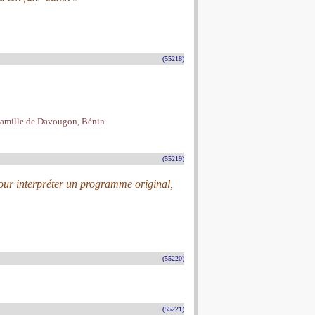
(55218)
t-Camille de Davougon, Bénin
(55219)
our interpréter un programme original,
(55220)
(55221)