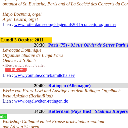
organist of St. Eustache, Paris and of La Société des Concerts du Co
Hayo Boerema, orgel
Arjen Leistra, orgel
Lien :
www.rotterdamseorgeldagen.nl/2011/concertprogramma
Lundi 3 Octobre 2011
20:30
Paris (75) -
91 rue Olivier de Serres Paris
Levacque Dominique
Organiste titulaire de L'Inja Paris
Oeuvre : J-S Bach
- libre participation / buffet
Lien :
www.youtube.com/kamiltchalaev
20:00
Ratingen (Allemagne)
Werke von Franz Liszt und Auszüge aus dem Ratinger Orgelbuch
Iveta Apkalna (Berlin/Riga)
Lien :
www.orgelwelten-ratingen.de
14:30
Rotterdam (Pays-Bas) -
Stadhuis Burgerz
oda
Workshop Guilmant en het Franse drukwindharmonium
par Ad van Sleuwen