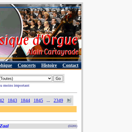
phique
Concerts
Histoire
Contact
 au moins important
42
1843
1844
1845
...
2349
Zaal
(55201)