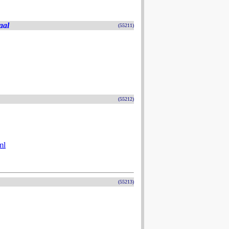
aal
(55211)
(55212)
ml
(55213)