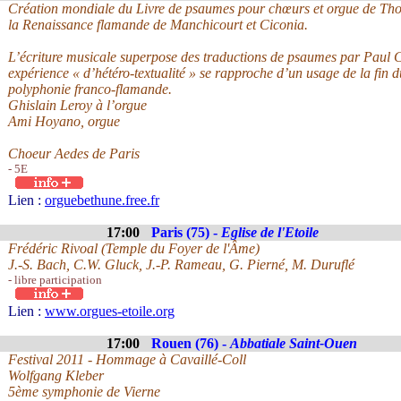
Création mondiale du Livre de psaumes pour chœurs et orgue de Tho
la Renaissance flamande de Manchicourt et Ciconia.
L’écriture musicale superpose des traductions de psaumes par Paul Cl
expérience « d’hétéro-textualité » se rapproche d’un usage de la fin
polyphonie franco-flamande.
Ghislain Leroy à l’orgue
Ami Hoyano, orgue
Choeur Aedes de Paris
- 5E
Lien :
orguebethune.free.fr
17:00
Paris (75) -
Eglise de l'Etoile
Frédéric Rivoal (Temple du Foyer de l'Âme)
J.-S. Bach, C.W. Gluck, J.-P. Rameau, G. Pierné, M. Duruflé
- libre participation
Lien :
www.orgues-etoile.org
17:00
Rouen (76) -
Abbatiale Saint-Ouen
Festival 2011 - Hommage à Cavaillé-Coll
Wolfgang Kleber
5ème symphonie de Vierne