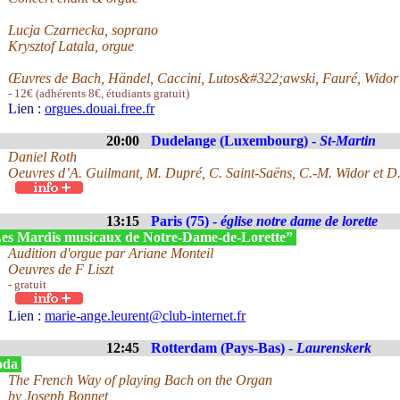
Lucja Czarnecka, soprano
Krysztof Latala, orgue
Œuvres de Bach, Händel, Caccini, Lutos&#322;awski, Fauré, Widor
- 12€ (adhérents 8€, étudiants gratuit)
Lien :
orgues.douai.free.fr
20:00
Dudelange (Luxembourg) -
St-Martin
Daniel Roth
Oeuvres d’A. Guilmant, M. Dupré, C. Saint-Saëns, C.-M. Widor et D
13:15
Paris (75) -
église notre dame de lorette
es Mardis musicaux de Notre-Dame-de-Lorette”
Audition d'orgue par Ariane Monteil
Oeuvres de F Liszt
- gratuit
Lien :
marie-ange.leurent@club-internet.fr
12:45
Rotterdam (Pays-Bas) -
Laurenskerk
oda
The French Way of playing Bach on the Organ
by Joseph Bonnet,