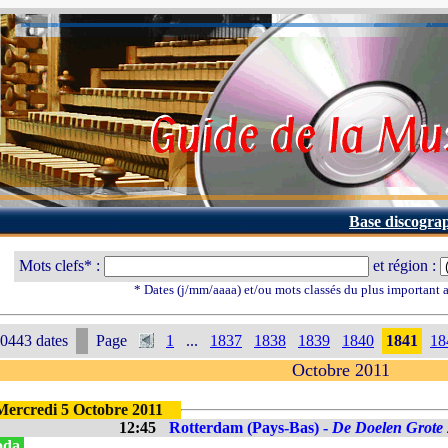
Base discogra
Mots clefs* :
et région :
* Dates (j/mm/aaaa) et/ou mots classés du plus important
0443 dates
Page
1
...
1837
1838
1839
1840
1841
18
Octobre 2011
Mercredi 5 Octobre 2011
12:45
Rotterdam (Pays-Bas) -
De Doelen Grote 
oda