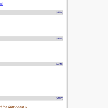
ml
(55214)
(55215)
(55216)
(55217)
 ich fahr dahin »