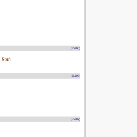
(55205)
. Roth
(55206)
(55207)