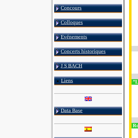
Concours
Colloques
Evénements
Concerts historiques
J S BACH
Liens
”L
Data Base
R