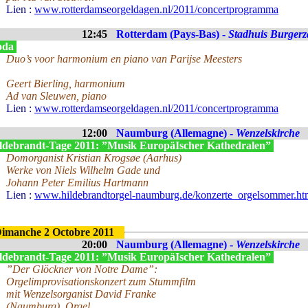
Lien :
www.rotterdamseorgeldagen.nl/2011/concertprogramma
12:45
Rotterdam (Pays-Bas) -
Stadhuis Burgerz
oda
Duo’s voor harmonium en piano van Parijse Meesters
Geert Bierling, harmonium
Ad van Sleuwen, piano
Lien :
www.rotterdamseorgeldagen.nl/2011/concertprogramma
12:00
Naumburg (Allemagne) -
Wenzelskirche
ldebrandt-Tage 2011: ”Musik EuropäIscher Kathedralen”
Domorganist Kristian Krogsøe (Aarhus)
Werke von Niels Wilhelm Gade und
Johann Peter Emilius Hartmann
Lien :
www.hildebrandtorgel-naumburg.de/konzerte_orgelsommer.ht
imanche 2 Octobre 2011
20:00
Naumburg (Allemagne) -
Wenzelskirche
ldebrandt-Tage 2011: ”Musik EuropäIscher Kathedralen”
”Der Glöckner von Notre Dame”:
Orgelimprovisationskonzert zum Stummfilm
mit Wenzelsorganist David Franke
(Naumburg), Orgel