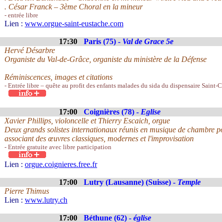
. César Franck – 3ème Choral en la mineur
- entrée libre
Lien :
www.orgue-saint-eustache.com
17:30
Paris (75) -
Val de Grace 5e
Hervé Désarbre
Organiste du Val-de-Grâce, organiste du ministère de la Défense
Réminiscences, images et citations
- Entrée libre – quête au profit des enfants malades du sida du dispensaire Sain
17:00
Coignières (78) -
Eglise
Xavier Phillips, violoncelle et Thierry Escaich, orgue
Deux grands solistes internationaux réunis en musique de chambre p
associant des œuvres classiques, modernes et l'improvisation
- Entrée gratuite avec libre participation
Lien :
orgue.coignieres.free.fr
17:00
Lutry (Lausanne) (Suisse) -
Temple
Pierre Thimus
Lien :
www.lutry.ch
17:00
Béthune (62) -
église