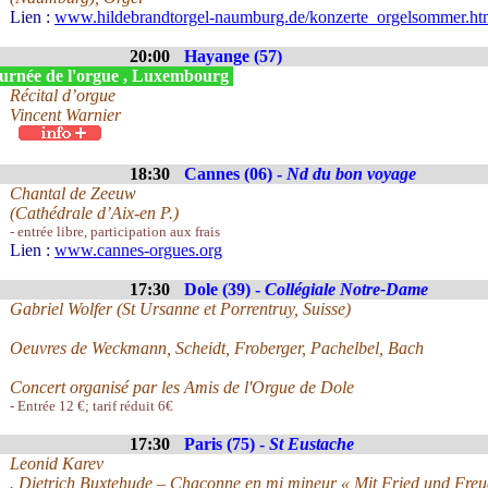
Lien :
www.hildebrandtorgel-naumburg.de/konzerte_orgelsommer.ht
20:00
Hayange (57)
urnée de l'orgue , Luxembourg
Récital d’orgue
Vincent Warnier
18:30
Cannes (06) -
Nd du bon voyage
Chantal de Zeeuw
(Cathédrale d’Aix-en P.)
- entrée libre, participation aux frais
Lien :
www.cannes-orgues.org
17:30
Dole (39) -
Collégiale Notre-Dame
Gabriel Wolfer (St Ursanne et Porrentruy, Suisse)
Oeuvres de Weckmann, Scheidt, Froberger, Pachelbel, Bach
Concert organisé par les Amis de l'Orgue de Dole
- Entrée 12 €; tarif réduit 6€
17:30
Paris (75) -
St Eustache
Leonid Karev
. Dietrich Buxtehude – Chaconne en mi mineur « Mit Fried und Freud