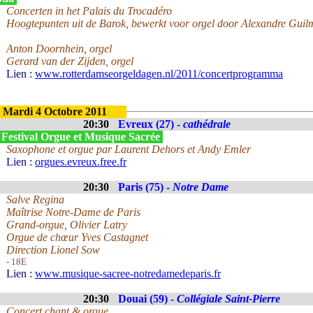
Concerten in het Palais du Trocadéro
Hoogtepunten uit de Barok, bewerkt voor orgel door Alexandre Gui
Anton Doornhein, orgel
Gerard van der Zijden, orgel
Lien :
www.rotterdamseorgeldagen.nl/2011/concertprogramma
Mardi 4 Octobre 2011
20:30
Evreux (27) -
cathédrale
 Festival Orgue et Musique Sacrée
Saxophone et orgue par Laurent Dehors et Andy Emler
Lien :
orgues.evreux.free.fr
20:30
Paris (75) -
Notre Dame
Salve Regina
Maîtrise Notre-Dame de Paris
Grand-orgue, Olivier Latry
Orgue de chœur Yves Castagnet
Direction Lionel Sow
- 18E
Lien :
www.musique-sacree-notredamedeparis.fr
20:30
Douai (59) -
Collégiale Saint-Pierre
Concert chant & orgue