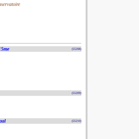
nservatoire
 15me
(55208)
(55209)
aal
(55210)