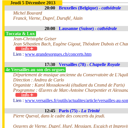
Jeudi 5 Décembre 2013
20:00
Bruxelles (Belgique) -
cathédrale
Michel Bouvard
Franck, Vierne, Dupré, Duruflé, Alain
20:00
Lausanne (Suisse) -
cathédrale
Toccata & Lux
Jean-Christophe Geiser
Jean Sébastien Bach, Eugène Gigout, Théodore Dubois et Char
Lien :
www.grandesorgues.ch/concerts.htm
17:30
Versailles (78) -
Chapelle Royale
4e Versailles au son des orgues
Département de musique ancienne du Conservatoire de L'Aqui
Direction : Andrea de Carlo
Organiste : Karol Mossakowski (étudiant du Cnsmd de Paris)
Programme : Œuvres de Marc-Antoine Charpentier et Alessand
Lien :
www.versailles.fr/outils/actualites/article/versailles-au-s
12:45
Paris (75) -
La Trinité
Pierre Queval, dans le cadre des concerts du jeudi.
Oeuvres de Vierne, Dupré, Huré, Messiaen, Escaich et Improvi