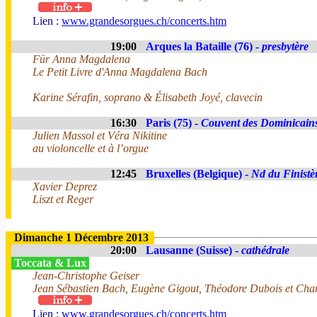
Lien :
www.grandesorgues.ch/concerts.htm
19:00
Arques la Bataille (76) -
presbytère
Für Anna Magdalena
Le Petit Livre d'Anna Magdalena Bach
Karine Sérafin, soprano & Élisabeth Joyé, clavecin
16:30
Paris (75) -
Couvent des Dominicain
Julien Massol et Véra Nikitine
au violoncelle et à l’orgue
12:45
Bruxelles (Belgique) -
Nd du Finistè
Xavier Deprez
Liszt et Reger
Dimanche 1 Décembre 2013
20:00
Lausanne (Suisse) -
cathédrale
Toccata & Lux
Jean-Christophe Geiser
Jean Sébastien Bach, Eugène Gigout, Théodore Dubois et Char
Lien :
www.grandesorgues.ch/concerts.htm