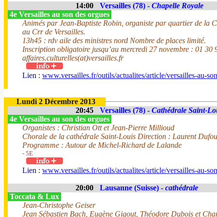
14:00
Versailles (78) -
Chapelle Royale
4e Versailles au son des orgues
Animés par Jean-Baptiste Robin, organiste par quartier de la C
au Crr de Versailles.
13h45 : rdv aile des ministres nord Nombre de places limité.
Inscription obligatoire jusqu’au mercredi 27 novembre : 01 30 
affaires.culturelles(at)versailles.fr
Lien :
www.versailles.fr/outils/actualites/article/versailles-au-s
Lundi 2 Décembre 2013
20:45
Versailles (78) -
Cathédrale Saint-Lo
4e Versailles au son des orgues
Organistes : Christian Ott et Jean-Pierre Millioud
Chorale de la cathédrale Saint-Louis Direction : Laurent Dufo
Programme : Autour de Michel-Richard de Lalande
- 5E
Lien :
www.versailles.fr/outils/actualites/article/versailles-au-s
20:00
Lausanne (Suisse) -
cathédrale
Toccata & Lux
Jean-Christophe Geiser
Jean Sébastien Bach, Eugène Gigout, Théodore Dubois et Char