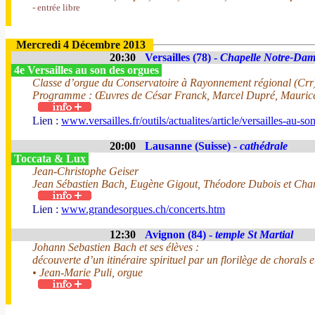
- entrée libre
Mercredi 4 Décembre 2013
20:30
Versailles (78) -
Chapelle Notre-Dam
4e Versailles au son des orgues
Classe d’orgue du Conservatoire à Rayonnement régional (Crr)
Programme : Œuvres de César Franck, Marcel Dupré, Maurice 
Lien :
www.versailles.fr/outils/actualites/article/versailles-au-s
20:00
Lausanne (Suisse) -
cathédrale
Toccata & Lux
Jean-Christophe Geiser
Jean Sébastien Bach, Eugène Gigout, Théodore Dubois et Char
Lien :
www.grandesorgues.ch/concerts.htm
12:30
Avignon (84) -
temple St Martial
Johann Sebastien Bach et ses élèves :
découverte d’un itinéraire spirituel par un florilège de chorals 
• Jean-Marie Puli, orgue