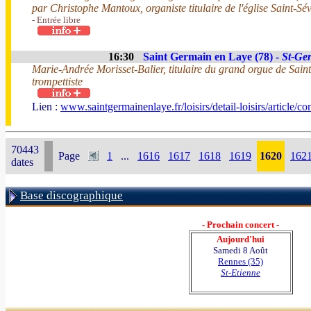
par Christophe Mantoux, organiste titulaire de l'église Saint-Sé
- Entrée libre
16:30
Saint Germain en Laye (78) -
St-Ge
Marie-Andrée Morisset-Balier, titulaire du grand orgue de Sain
trompettiste
Lien :
www.saintgermainenlaye.fr/loisirs/detail-loisirs/article/co
70443
Page
1
...
1616
1617
1618
1619
1620
162
dates
Base discographique
- Prochain concert -
Aujourd'hui
Samedi 8 Août
Rennes (35)
St-Etienne