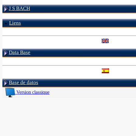
J S BACH
Liens
Data Base
Base de datos
Version classique