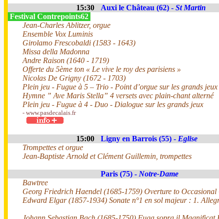
15:30
Auxi le Château (62) -
St Martin
Festival Contrepoints62
Jean-Charles Ablitzer, orgue
Ensemble Vox Luminis
Girolamo Frescobaldi (1583 - 1643)
Missa della Madonna
Andre Raison (1640 - 1719)
Offerte du 5ème ton « Le vive le roy des parisiens »
Nicolas De Grigny (1672 - 1703)
Plein jeu - Fugue à 5 – Trio - Point d’orgue sur les grands jeux
Hymne ” Ave Maris Stella” 4 versets avec plain-chant alterné
Plein jeu - Fugue à 4 - Duo - Dialogue sur les grands jeux
- www.pasdecalais.fr
15:00
Ligny en Barrois (55) -
Eglise
Trompettes et orgue
Jean-Baptiste Arnold et Clément Guillemin, trompettes
Paris (75) -
Notre-Dame
Bawtree
Georg Friedrich Haendel (1685-1759) Overture to Occasional
Edward Elgar (1857-1934) Sonate n°1 en sol majeur : 1. Alleg
Johann Sebastian Bach (1685-1750) Fuga sopra il Magnificat