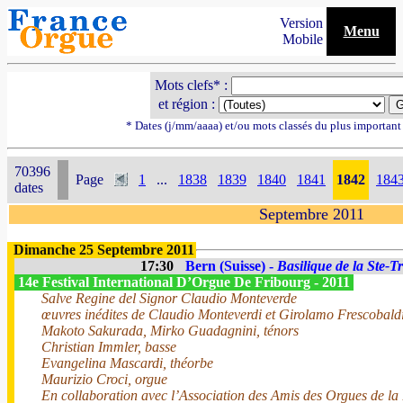
Version
Menu
Mobile
Mots clefs* :
et région :
* Dates (j/mm/aaaa) et/ou mots classés du plus importan
70396
Page
1
...
1838
1839
1840
1841
1842
184
dates
Septembre 2011
Dimanche 25 Septembre 2011
17:30
Bern (Suisse) -
Basilique de la Ste-Tr
14e Festival International D’Orgue De Fribourg - 2011
Salve Regine del Signor Claudio Monteverde
œuvres inédites de Claudio Monteverdi et Girolamo Frescobaldi
Makoto Sakurada, Mirko Guadagnini, ténors
Christian Immler, basse
Evangelina Mascardi, théorbe
Maurizio Croci, orgue
En collaboration avec l’Association des Amis des Orgues de la B