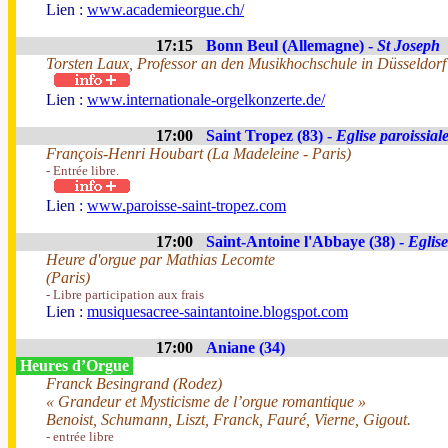
Lien :
www.academieorgue.ch/
17:15
Bonn Beul (Allemagne) -
St Joseph
Torsten Laux, Professor an den Musikhochschule in Düsseldorf
Lien :
www.internationale-orgelkonzerte.de/
17:00
Saint Tropez (83) -
Eglise paroissial
François-Henri Houbart (La Madeleine - Paris)
- Entrée libre.
Lien :
www.paroisse-saint-tropez.com
17:00
Saint-Antoine l'Abbaye (38) -
Eglis
Heure d'orgue par Mathias Lecomte
(Paris)
- Libre participation aux frais
Lien :
musiquesacree-saintantoine.blogspot.com
17:00
Aniane (34)
Heures d’Orgue
Franck Besingrand (Rodez)
« Grandeur et Mysticisme de l’orgue romantique »
Benoist, Schumann, Liszt, Franck, Fauré, Vierne, Gigout.
- entrée libre