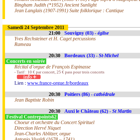
Bingham Judith (*1952) Ancient Sunlight
Jean Langlais (1907-1991) Suite folklorique : Cantique
Samedi 24 Septembre 2011
21:00
Souvigny (03) -
église
Yves Rechsteiner et H. Caget percussions
Rameau
20:30
Bordeaux (33) -
St-Michel
Concerts en soirée
Récital d’orgue de François Espinasse
- Tarif : 10 € par concert, 25 € pass pour trois concerts
Lien :
www.france-orgue.fr/bordeaux
20:30
Poitiers (86) -
cathédrale
Jean Baptiste Robin
20:30
Auxi le Château (62) -
St Martin
Festival Contrepoints62
Choeur et orchestre du Concert Spirituel
Direction Hervé Niquet
Jean-Charles Ablitzer, orgue
Antonio Vivaldi (1678 – 1741)