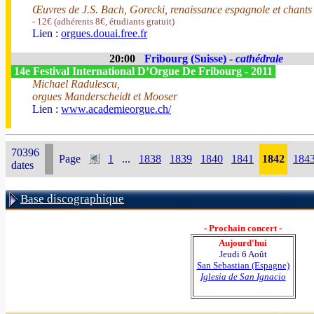
Œuvres de J.S. Bach, Gorecki, renaissance espagnole et chants
- 12€ (adhérents 8€, étudiants gratuit)
Lien :
orgues.douai.free.fr
20:00
Fribourg (Suisse) -
cathédrale
14e Festival International D’Orgue De Fribourg - 2011
Michael Radulescu,
orgues Manderscheidt et Mooser
Lien :
www.academieorgue.ch/
70396
Page
1
...
1838
1839
1840
1841
1842
184
dates
Base discographique
- Prochain concert -
Aujourd'hui
Jeudi 6 Août
San Sebastian (Espagne)
Iglesia de San Ignacio