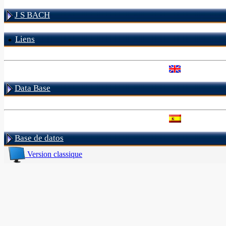
J S BACH
Liens
Data Base
Base de datos
Version classique