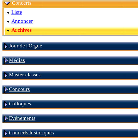
Concerts
Liste
Annoncer
Archives
Jour de l'Orgue
Médias
Master classes
Concours
Colloques
Evénements
Concerts historiques