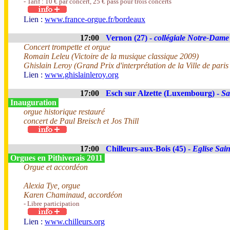
- Tarif : 10 € par concert, 25 € pass pour trois concerts
Lien :
www.france-orgue.fr/bordeaux
17:00
Vernon (27) -
collégiale Notre-Dame
Concert trompette et orgue
Romain Leleu (Victoire de la musique classique 2009)
Ghislain Leroy (Grand Prix d'interprétation de la Ville de pari
Lien :
www.ghislainleroy.org
17:00
Esch sur Alzette (Luxembourg) -
Sa
Inauguration
orgue historique restauré
concert de Paul Breisch et Jos Thill
17:00
Chilleurs-aux-Bois (45) -
Eglise Sain
Orgues en Pithiverais 2011
Orgue et accordéon
Alexia Tye, orgue
Karen Chaminaud, accordéon
- Libre participation
Lien :
www.chilleurs.org