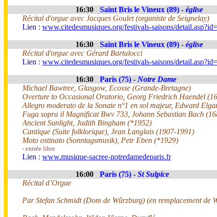
16:30
Saint Bris le Vineux (89) -
église
Récital d'orgue avec Jacques Goulet (organiste de Seignelay)
Lien :
www.citedesmusiques.org/festivals-saisons/detail.asp?i
16:30
Saint Bris le Vineux (89) -
église
Récital d'orgue avec Gérard Bartulocci
Lien :
www.citedesmusiques.org/festivals-saisons/detail.asp?i
16:30
Paris (75) -
Notre Dame
Michael Bawtree, Glasgow, Ecosse (Grande-Bretagne)
Overture to Occasional Oratorio, Georg Friedrich Haendel (1
Allegro moderato de la Sonate n°1 en sol majeur, Edward Elga
Fuga sopra il Magnificat Bwv 733, Johann Sebastian Bach (1
Ancient Sunlight, Judith Bingham (*1952)
Cantique (Suite folklorique), Jean Langlais (1907-1991)
Moto ostinato (Sonntagsmusik), Petr Eben (*1929)
- entrée libre
Lien :
www.musique-sacree-notredamedeparis.fr
16:00
Paris (75) -
St Sulpice
Récital d’Orgue
Par Stefan Schmidt (Dom de Wûrzburg) (en remplacement de W