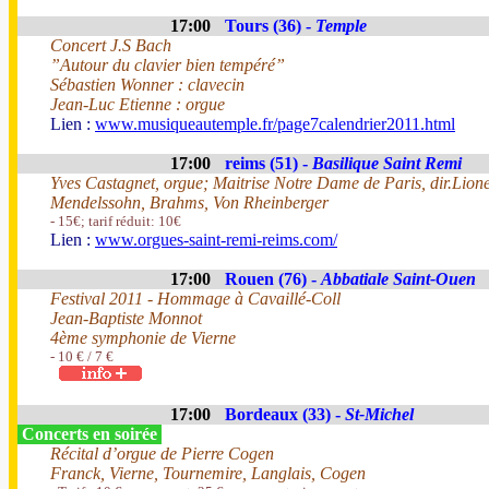
17:00
Tours (36) -
Temple
Concert J.S Bach
”Autour du clavier bien tempéré”
Sébastien Wonner : clavecin
Jean-Luc Etienne : orgue
Lien :
www.musiqueautemple.fr/page7calendrier2011.html
17:00
reims (51) -
Basilique Saint Remi
Yves Castagnet, orgue; Maitrise Notre Dame de Paris, dir.Lion
Mendelssohn, Brahms, Von Rheinberger
- 15€; tarif réduit: 10€
Lien :
www.orgues-saint-remi-reims.com/
17:00
Rouen (76) -
Abbatiale Saint-Ouen
Festival 2011 - Hommage à Cavaillé-Coll
Jean-Baptiste Monnot
4ème symphonie de Vierne
- 10 € / 7 €
17:00
Bordeaux (33) -
St-Michel
Concerts en soirée
Récital d’orgue de Pierre Cogen
Franck, Vierne, Tournemire, Langlais, Cogen