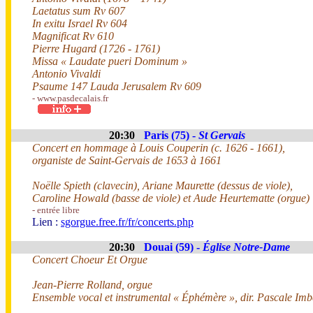
Laetatus sum Rv 607
In exitu Israel Rv 604
Magnificat Rv 610
Pierre Hugard (1726 - 1761)
Missa « Laudate pueri Dominum »
Antonio Vivaldi
Psaume 147 Lauda Jerusalem Rv 609
- www.pasdecalais.fr
20:30
Paris (75) -
St Gervais
Concert en hommage à Louis Couperin (c. 1626 - 1661),
organiste de Saint-Gervais de 1653 à 1661
Noëlle Spieth (clavecin), Ariane Maurette (dessus de viole),
Caroline Howald (basse de viole) et Aude Heurtematte (orgue)
- entrée libre
Lien :
sgorgue.free.fr/fr/concerts.php
20:30
Douai (59) -
Église Notre-Dame
Concert Choeur Et Orgue
Jean-Pierre Rolland, orgue
Ensemble vocal et instrumental « Éphémère », dir. Pascale Imb