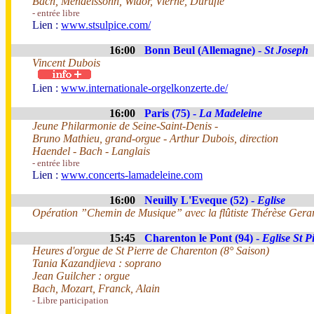
Bach, Mendelssohn, Widor, Vierne, Duruflé
- entrée libre
Lien :
www.stsulpice.com/
16:00
Bonn Beul (Allemagne) -
St Joseph
Vincent Dubois
Lien :
www.internationale-orgelkonzerte.de/
16:00
Paris (75) -
La Madeleine
Jeune Philarmonie de Seine-Saint-Denis -
Bruno Mathieu, grand-orgue - Arthur Dubois, direction
Haendel - Bach - Langlais
- entrée libre
Lien :
www.concerts-lamadeleine.com
16:00
Neuilly L'Eveque (52) -
Eglise
Opération ”Chemin de Musique” avec la flûtiste Thérèse Gerard
15:45
Charenton le Pont (94) -
Eglise St P
Heures d'orgue de St Pierre de Charenton (8° Saison)
Tania Kazandjieva : soprano
Jean Guilcher : orgue
Bach, Mozart, Franck, Alain
- Libre participation