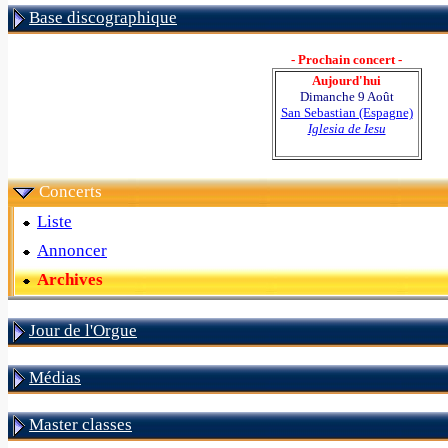
Base discographique
- Prochain concert -
Aujourd'hui
Dimanche 9 Août
San Sebastian (Espagne)
Iglesia de Iesu
Concerts
Liste
Annoncer
Archives
Jour de l'Orgue
Médias
Master classes