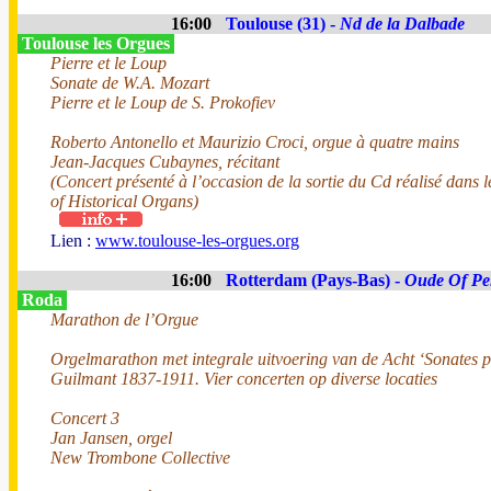
16:00
Toulouse (31) -
Nd de la Dalbade
Toulouse les Orgues
Pierre et le Loup
Sonate de W.A. Mozart
Pierre et le Loup de S. Prokofiev
Roberto Antonello et Maurizio Croci, orgue à quatre mains
Jean-Jacques Cubaynes, récitant
(Concert présenté à l’occasion de la sortie du Cd réalisé dans
of Historical Organs)
Lien :
www.toulouse-les-orgues.org
16:00
Rotterdam (Pays-Bas) -
Oude Of Pe
Roda
Marathon de l’Orgue
Orgelmarathon met integrale uitvoering van de Acht ‘Sonates 
Guilmant 1837-1911. Vier concerten op diverse locaties
Concert 3
Jan Jansen, orgel
New Trombone Collective