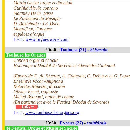
Martin Gester orgue et direction
Gunhild Alsvik, soprano
Matthieu Heim, basse
Le Parlement de Musique
D. Buxtehude / J.S. Bach
Magnificat, Cantates
et pièces d’orgue
Lien :
www.orgues-aisne.com
20:30
Toulouse (31) -
St Sernin
Toulouse les Orgues
Concert orgue et choeur
Hommage à Déodat de Séverac et Alexandre Guilmant
Œuvres de D. de Séverac, A. Guilmant, C. Debussy et G. Faur
Ensemble Vocal Antiphona
Rolandas Muleika, direction
Olivier Vernet, organiste
Michel Bouvard, orgue de chœur
(En partenariat avec le Festival Déodat de Séverac)
Lien :
www.toulouse-les-orgues.org
20:30
Evreux (27) -
cathédrale
4e Festival Orgue et Musique Sacrée