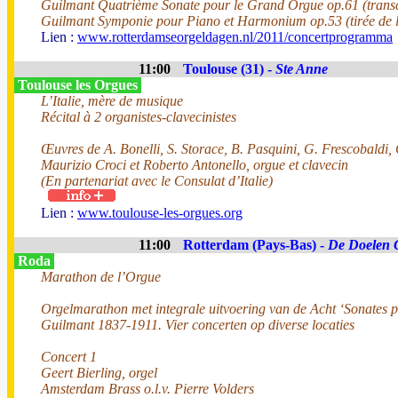
Guilmant Quatrième Sonate pour le Grand Orgue op.61 (tran
Guilmant Symponie pour Piano et Harmonium op.53 (tirée de 
Lien :
www.rotterdamseorgeldagen.nl/2011/concertprogramma
11:00
Toulouse (31) -
Ste Anne
Toulouse les Orgues
L’Italie, mère de musique
Récital à 2 organistes-clavecinistes
Œuvres de A. Bonelli, S. Storace, B. Pasquini, G. Frescobaldi,
Maurizio Croci et Roberto Antonello, orgue et clavecin
(En partenariat avec le Consulat d’Italie)
Lien :
www.toulouse-les-orgues.org
11:00
Rotterdam (Pays-Bas) -
De Doelen 
Roda
Marathon de l’Orgue
Orgelmarathon met integrale uitvoering van de Acht ‘Sonates 
Guilmant 1837-1911. Vier concerten op diverse locaties
Concert 1
Geert Bierling, orgel
Amsterdam Brass o.l.v. Pierre Volders