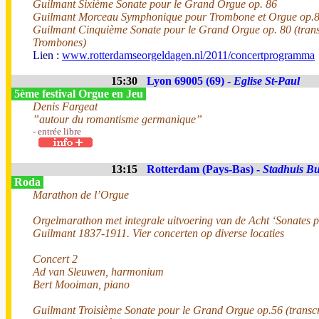
Guilmant Sixième Sonate pour le Grand Orgue op. 86
Guilmant Morceau Symphonique pour Trombone et Orgue op.
Guilmant Cinquième Sonate pour le Grand Orgue op. 80 (transc
Trombones)
Lien :
www.rotterdamseorgeldagen.nl/2011/concertprogramma
15:30
Lyon 69005 (69) -
Eglise St-Paul
5ème festival Orgue en Jeu
Denis Fargeat
”autour du romantisme germanique”
- entrée libre
13:15
Rotterdam (Pays-Bas) -
Stadhuis Bu
Roda
Marathon de l’Orgue
Orgelmarathon met integrale uitvoering van de Acht ‘Sonates 
Guilmant 1837-1911. Vier concerten op diverse locaties
Concert 2
Ad van Sleuwen, harmonium
Bert Mooiman, piano
Guilmant Troisième Sonate pour le Grand Orgue op.56 (transc