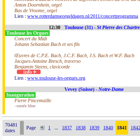
Anton Doornhein, orgel
Bas de Vroome, orgel
Lien :
www.rotterdamseorgeldagen.nl/2011/concertprogramma
12:30
Toulouse (31) -
St Pierre des Chartr
Toulouse les Orgues
Concert du Midi
Johann Sebastian Bach et ses fils
Œuvres de C.P.E. Bach, J.C.F. Bach, J.S. Bach et W.F. Bach
Jacques-Antoine Bresch, traverso
Benjamin Steens, clavicorde
Lien :
www.toulouse-les-orgues.org
Vevey (Suisse) -
Notre-Dame
Inauguration
Pierre Pincemaille
- entrée libre
70481
Page
1
...
1837
1838
1839
1840
1841
184
dates