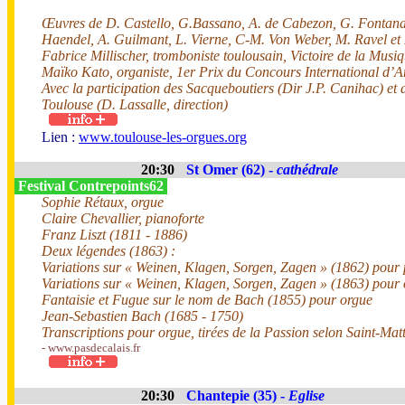
Œuvres de D. Castello, G.Bassano, A. de Cabezon, G. Fontana,
Haendel, A. Guilmant, L. Vierne, C-M. Von Weber, M. Ravel e
Fabrice Millischer, tromboniste toulousain, Victoire de la Musi
Maïko Kato, organiste, 1er Prix du Concours International d’
Avec la participation des Sacqueboutiers (Dir J.P. Canihac) et
Toulouse (D. Lassalle, direction)
Lien :
www.toulouse-les-orgues.org
20:30
St Omer (62) -
cathédrale
Festival Contrepoints62
Sophie Rétaux, orgue
Claire Chevallier, pianoforte
Franz Liszt (1811 - 1886)
Deux légendes (1863) :
Variations sur « Weinen, Klagen, Sorgen, Zagen » (1862) pour
Variations sur « Weinen, Klagen, Sorgen, Zagen » (1863) pour
Fantaisie et Fugue sur le nom de Bach (1855) pour orgue
Jean-Sebastien Bach (1685 - 1750)
Transcriptions pour orgue, tirées de la Passion selon Saint-Mat
- www.pasdecalais.fr
20:30
Chantepie (35) -
Eglise