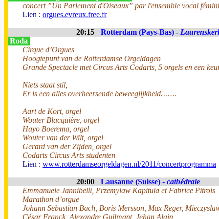
concert ”Un Parlement d'Oiseaux” par l'ensemble vocal fémin
Lien :
orgues.evreux.free.fr
20:15
Rotterdam (Pays-Bas) -
Laurensker
Roda
Cirque d’Orgues
Hoogtepunt van de Rotterdamse Orgeldagen
Grande Spectacle met Circus Arts Codarts, 5 orgels en een keu
Niets staat stil,
Er is een alles overheersende beweeglijkheid…….
Aart de Kort, orgel
Wouter Blacquière, orgel
Hayo Boerema, orgel
Wouter van der Wilt, orgel
Gerard van der Zijden, orgel
Codarts Circus Arts studenten
Lien :
www.rotterdamseorgeldagen.nl/2011/concertprogramma
20:00
Lausanne (Suisse) -
cathédrale
Emmanuele Jannibelli, Przemylaw Kapitula et Fabrice Pitrois
Marathon d’orgue
Johann Sebastian Bach, Boris Mersson, Max Reger, Mieczyslaw 
César Franck, Alexandre Guilmant, Jehan Alain