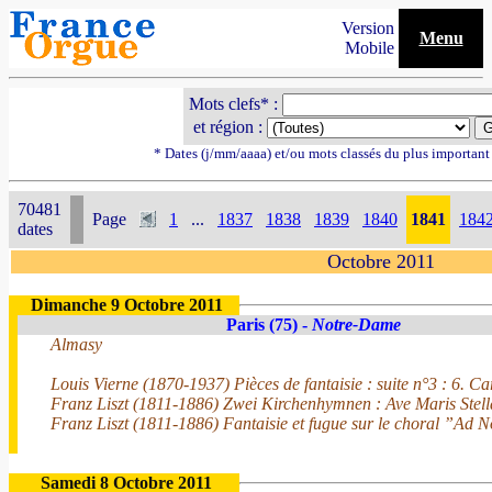
Version
Menu
Mobile
Mots clefs* :
et région :
* Dates (j/mm/aaaa) et/ou mots classés du plus importan
70481
Page
1
...
1837
1838
1839
1840
1841
184
dates
Octobre 2011
Dimanche 9 Octobre 2011
Paris (75) -
Notre-Dame
Almasy
Louis Vierne (1870-1937) Pièces de fantaisie : suite n°3 : 6. Ca
Franz Liszt (1811-1886) Zwei Kirchenhymnen : Ave Maris Stell
Franz Liszt (1811-1886) Fantaisie et fugue sur le choral ”Ad
Samedi 8 Octobre 2011