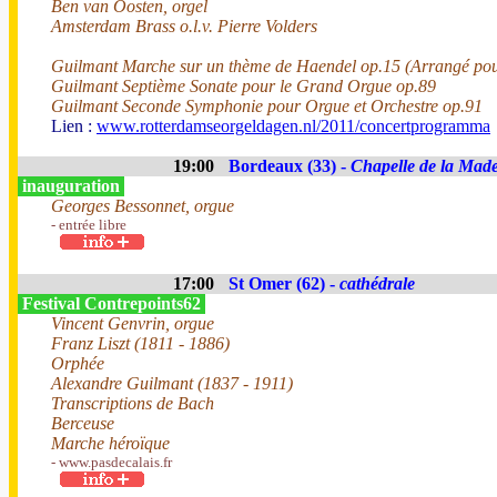
Ben van Oosten, orgel
Amsterdam Brass o.l.v. Pierre Volders
Guilmant Marche sur un thème de Haendel op.15 (Arrangé pou
Guilmant Septième Sonate pour le Grand Orgue op.89
Guilmant Seconde Symphonie pour Orgue et Orchestre op.91
Lien :
www.rotterdamseorgeldagen.nl/2011/concertprogramma
19:00
Bordeaux (33) -
Chapelle de la Made
inauguration
Georges Bessonnet, orgue
- entrée libre
17:00
St Omer (62) -
cathédrale
Festival Contrepoints62
Vincent Genvrin, orgue
Franz Liszt (1811 - 1886)
Orphée
Alexandre Guilmant (1837 - 1911)
Transcriptions de Bach
Berceuse
Marche héroïque
- www.pasdecalais.fr