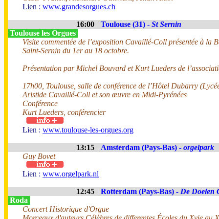
Lien :
www.grandesorgues.ch
16:00
Toulouse (31) -
St Sernin
Toulouse les Orgues
Visite commentée de l’exposition Cavaillé-Coll présentée à la B
Saint-Sernin du 1er au 18 octobre.
Présentation par Michel Bouvard et Kurt Lueders de l’associat
17h00, Toulouse, salle de conférence de l’Hôtel Dubarry (Lycée
Aristide Cavaillé-Coll et son œuvre en Midi-Pyrénées
Conférence
Kurt Lueders, conférencier
Lien :
www.toulouse-les-orgues.org
13:15
Amsterdam (Pays-Bas) -
orgelpark
Guy Bovet
Lien :
www.orgelpark.nl
12:45
Rotterdam (Pays-Bas) -
De Doelen 
Roda
Concert Historique d'Orgue
Morceaux d'auteurs Célèbres de differentes Écoles du Xvie au X