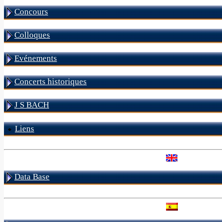
Concours
Colloques
Evénements
Concerts historiques
J S BACH
Liens
Data Base