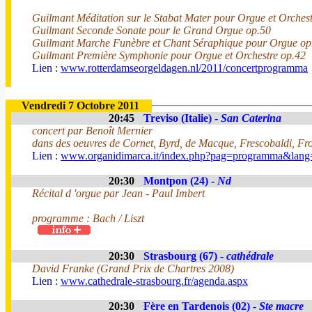
Guilmant Méditation sur le Stabat Mater pour Orgue et Orchest
Guilmant Seconde Sonate pour le Grand Orgue op.50
Guilmant Marche Funèbre et Chant Séraphique pour Orgue op
Guilmant Première Symphonie pour Orgue et Orchestre op.42
Lien :
www.rotterdamseorgeldagen.nl/2011/concertprogramma
Vendredi 7 Octobre 2011
20:45
Treviso (Italie) -
San Caterina
concert par Benoît Mernier
dans des oeuvres de Cornet, Byrd, de Macque, Frescobaldi, Fro
Lien :
www.organidimarca.it/index.php?pag=programma&lang=
20:30
Montpon (24) -
Nd
Récital d 'orgue par Jean - Paul Imbert
programme : Bach / Liszt
20:30
Strasbourg (67) -
cathédrale
David Franke (Grand Prix de Chartres 2008)
Lien :
www.cathedrale-strasbourg.fr/agenda.aspx
20:30
Fère en Tardenois (02) -
Ste macre