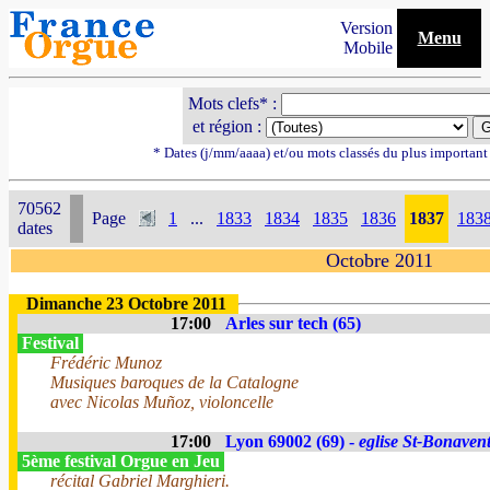
Version
Menu
Mobile
Mots clefs* :
et région :
* Dates (j/mm/aaaa) et/ou mots classés du plus importan
70562
Page
1
...
1833
1834
1835
1836
1837
183
dates
Octobre 2011
Dimanche 23 Octobre 2011
17:00
Arles sur tech (65)
Festival
Frédéric Munoz
Musiques baroques de la Catalogne
avec Nicolas Muñoz, violoncelle
17:00
Lyon 69002 (69) -
eglise St-Bonaven
5ème festival Orgue en Jeu
récital Gabriel Marghieri.