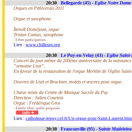
20:30
Bellegarde (45) -
Eglise Notre Dame
Orgues en Pithiverais 2011
Orgue et saxophone
Benoît Doméjean, orgue
Tristan Camus, saxophone
- Libre participation
Lien :
www.chilleurs.org
20:30
Le Puy-en-Velay (43) -
Eglise Saint
Concert du jour même du 200ème anniversaire de la naissance d
”semaine Liszt”.
En faveur de la restauration de l'orgue Merklin de l'église Saint
Oeuvres de Liszt et Bruckner, motets et œuvres pour orgue.
Chœur mixte du Centre de Musique Sacrée du Puy
Direction : Julien Courtois
Orgue : Frédérique Gros
- Entrée libre, quête proposée
Lien :
catholique-lepuy.cef.fr/Un-orgue-pour-Saint-Laurent.htm
20:30
Franconville (95) -
Sainte Madeleine