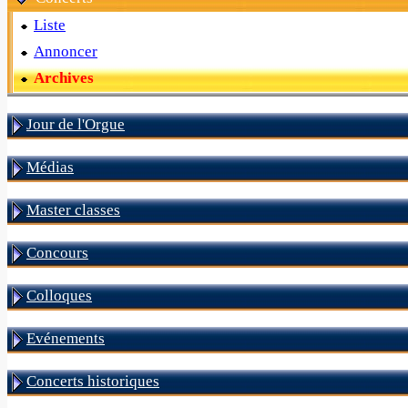
Liste
Annoncer
Archives
Jour de l'Orgue
Médias
Master classes
Concours
Colloques
Evénements
Concerts historiques