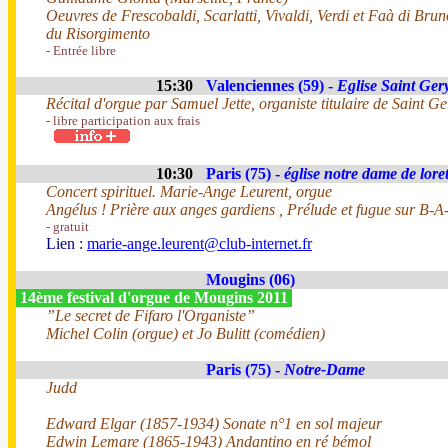
Oeuvres de Frescobaldi, Scarlatti, Vivaldi, Verdi et Faà di Bru
du Risorgimento
- Entrée libre
15:30
Valenciennes (59) -
Eglise Saint Ger
Récital d'orgue par Samuel Jette, organiste titulaire de Saint Ge
- libre participation aux frais
10:30
Paris (75) -
église notre dame de loret
Concert spirituel. Marie-Ange Leurent, orgue
Angélus ! Prière aux anges gardiens , Prélude et fugue sur B-
- gratuit
Lien :
marie-ange.leurent@club-internet.fr
Mougins (06)
14ème festival d'orgue de Mougins 2011
”Le secret de Fifaro l'Organiste”
Michel Colin (orgue) et Jo Bulitt (comédien)
Paris (75) -
Notre-Dame
Judd
Edward Elgar (1857-1934) Sonate n°1 en sol majeur
Edwin Lemare (1865-1943) Andantino en ré bémol