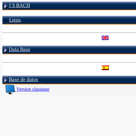
J S BACH
Liens
Data Base
Base de datos
Version classique