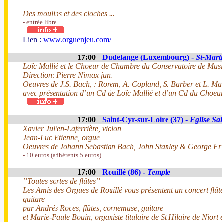
Des moulins et des cloches ...
- entrée libre
Lien :
www.orguenjeu.com/
17:00
Dudelange (Luxembourg) -
St-Mart
Loïc Mallié et le Choeur de Chambre du Conservatoire de Musi
Direction: Pierre Nimax jun.
Oeuvres de J.S. Bach, : Rorem, A. Copland, S. Barber et L. Ma
avec présentation d’un Cd de Loïc Mallié et d’un Cd du Choe
17:00
Saint-Cyr-sur-Loire (37) -
Eglise Sai
Xavier Julien-Laferrière, violon
Jean-Luc Etienne, orgue
Oeuvres de Johann Sebastian Bach, John Stanley & George Fr
- 10 euros (adhérents 5 euros)
17:00
Rouillé (86) -
Temple
”Toutes sortes de flûtes”
Les Amis des Orgues de Rouillé vous présentent un concert flûte
guitare
par Andrés Roces, flûtes, cornemuse, guitare
et Marie-Paule Bouin, organiste titulaire de St Hilaire de Nior