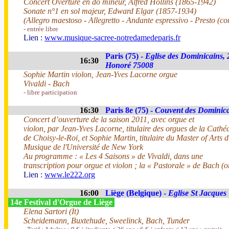
Concert Overture en do mineur, Alfred Hollins (1865-1942)
Sonate n°1 en sol majeur, Edward Elgar (1857-1934)
(Allegro maestoso - Allegretto - Andante espressivo - Presto (c
- entrée libre
Lien :
www.musique-sacree-notredamedeparis.fr
Paris (75) -
Eglise des Dominicains,
16:30
Honoré 75008
Sophie Martin violon, Jean-Yves Lacorne orgue
Vivaldi - Bach
- libre participation
16:30
Paris 8e (75) -
Couvent des Dominic
Concert d’ouverture de la saison 2011, avec orgue et
violon, par Jean-Yves Lacorne, titulaire des orgues de la Cathé
de Choisy-le-Roi, et Sophie Martin, titulaire du Master of Arts
Musique de l'Université de New York
Au programme : « Les 4 Saisons » de Vivaldi, dans une
transcription pour orgue et violon ; la « Pastorale » de Bach (o
Lien :
www.le222.org
16:00
Liège (Belgique) -
Eglise St Jacques
14e Festival d'Orgue de Liège
Elena Sartori (It)
Scheidemann, Buxtehude, Sweelinck, Bach, Tunder