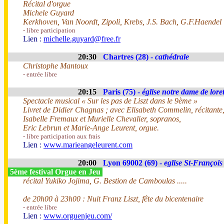
Récital d'orgue
Michele Guyard
Kerkhoven, Van Noordt, Zipoli, Krebs, J.S. Bach, G.F.Haendel
- libre participation
Lien :
michelle.guyard@free.fr
20:30
Chartres (28) -
cathédrale
Christophe Mantoux
- entrée libre
20:15
Paris (75) -
église notre dame de loret
Spectacle musical « Sur les pas de Liszt dans le 9ème »
Livret de Didier Chagnas ; avec Elisabeth Commelin, récitante
Isabelle Fremaux et Murielle Chevalier, sopranos,
Eric Lebrun et Marie-Ange Leurent, orgue.
- libre participation aux frais
Lien :
www.marieangeleurent.com
20:00
Lyon 69002 (69) -
eglise St-François
5ème festival Orgue en Jeu
récital Yukiko Jojima, G. Bestion de Camboulas .....
de 20h00 à 23h00 : Nuit Franz Liszt, fête du bicentenaire
- entrée libre
Lien :
www.orguenjeu.com/