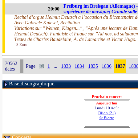
Freiburg im Breisgau (Allemagne) 
20:00
supérieure de musique; Grande salle
Recital d’orgue Helmut Deutsch a l’occasion du Bicentenaire de
Avec Gabriele Kniesel, Recitation.
Variations sur ”Weinen, Klagen...”, ”Après une lecture de Dan
Helmut Deutsch), Fantaisie et Fugue sur ”Ad nos, ad salutar
Textes de Charles Baudelaire, A. de Lamartine et Victor Hugo.
- 8 Euro
70562
Page
1
...
1833
1834
1835
1836
1837
183
dates
Base discographique
- Prochain concert -
Aujourd'hui
Lundi 10 Août
Dijon (21)
St-Pierre
Concerts