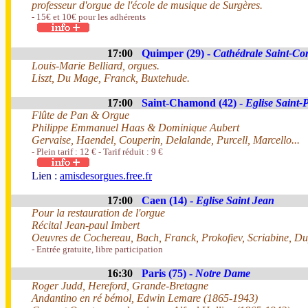
professeur d'orgue de l'école de musique de Surgères.
- 15€ et 10€ pour les adhérents
17:00
Quimper (29) -
Cathédrale Saint-Co
Louis-Marie Belliard, orgues.
Liszt, Du Mage, Franck, Buxtehude.
17:00
Saint-Chamond (42) -
Eglise Saint-P
Flûte de Pan & Orgue
Philippe Emmanuel Haas & Dominique Aubert
Gervaise, Haendel, Couperin, Delalande, Purcell, Marcello...
- Plein tarif : 12 € - Tarif réduit : 9 €
Lien :
amisdesorgues.free.fr
17:00
Caen (14) -
Eglise Saint Jean
Pour la restauration de l'orgue
Récital Jean-paul Imbert
Oeuvres de Cochereau, Bach, Franck, Prokofiev, Scriabine, D
- Entrée gratuite, libre participation
16:30
Paris (75) -
Notre Dame
Roger Judd, Hereford, Grande-Bretagne
Andantino en ré bémol, Edwin Lemare (1865-1943)