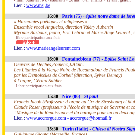
- Tarif : Adultes : 9 € / étudiants < 26 ans : 6 € / enfants < 12 ans : gratuit
Lien :
www.msj.be
16:00
Paris (75) -
église notre dame de loret
« Harmonies poétiques et religieuses »
Ensemble vocal Anguelos, direction Valéry Aubertin
Myriam Barbaux, piano, Eric Lebrun et Marie-Ange Leurent , 
- libre participation aux frais
Lien :
www.marieangeleurent.com
16:00
Fontainebleau (77) -
Eglise Saint Lo
Oeuvres de Delibes,Poulenc,J.Alain.
Les Litanies à la Vierge Noire de Rocamadour de Francis Poul
par les Demoiselles de Corbeil (direction, Sylvie Demay)
à l’orgue, Gérard Sablier
- Libre participation aux frais
15:30
Nice (06) -
St paul
Francis Jacob (Professeur d’orgue au Crr de Strasbourg et titul
Claude Roser (professeur à l’école de musique de Saverne et co-
”Musique de la Renaissance et du baroque pour un ou deux org
Lien :
www.accrorgue.com - accrorgue@hotmail.fr
15:30
Turin (Italie) -
Chiesa di Nostra Sign
Guillaume Gionta (Marseille, France)