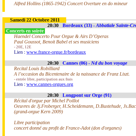
Alfred Hollins (1865-1942) Concert Overture en do mineur
Samedi 22 Octobre 2011
20:30
Bordeaux (33) -
Abbatiale Sainte-Cr
Concerts en soirée
Haendel Concerto Pour Orgue & Airs D’Operas
Paul Goussot, Benoit Babel et ses musiciens
- 20E, 12E
Lien :
www.france-orgue.fr/bordeaux
20:30
Cannes (06) -
Nd du bon voyage
Recital Louis Robilliard
A l’occasion du Bicentenaire de la naissance de Franz Liszt.
- entrée libre, participation aux frais
Lien :
www.cannes-orgues.org
20:30
Longpont sur Orge (91)
Récital d'orgue par Michel Poillot
Oeuvres de Jj.Froberger, H.Scheidemann, D.Buxtehude, Js.Bach
(grand-orgue Kern 2009)
Libre participation
concert donné au profit de France-Adot (don d'organes)