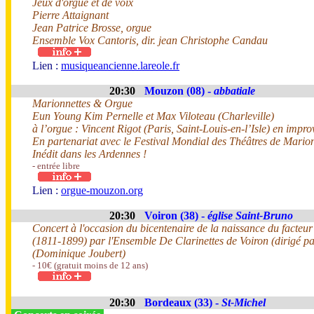
Jeux d'orgue et de voix
Pierre Attaignant
Jean Patrice Brosse, orgue
Ensemble Vox Cantoris, dir. jean Christophe Candau
Lien :
musiqueancienne.lareole.fr
20:30
Mouzon (08) -
abbatiale
Marionnettes & Orgue
Eun Young Kim Pernelle et Max Viloteau (Charleville)
à l’orgue : Vincent Rigot (Paris, Saint-Louis-en-l’Isle) en impro
En partenariat avec le Festival Mondial des Théâtres de Mario
Inédit dans les Ardennes !
- entrée libre
Lien :
orgue-mouzon.org
20:30
Voiron (38) -
église Saint-Bruno
Concert à l'occasion du bicentenaire de la naissance du facteur
(1811-1899) par l'Ensemble De Clarinettes de Voiron (dirigé p
(Dominique Joubert)
- 10€ (gratuit moins de 12 ans)
20:30
Bordeaux (33) -
St-Michel