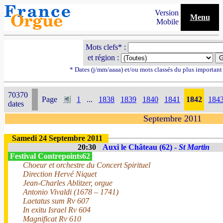
Version
Menu
Mobile
Mots clefs* :
et région :
* Dates (j/mm/aaaa) et/ou mots classés du plus importan
70370
Page
1
...
1838
1839
1840
1841
1842
184
dates
Septembre 2011
Samedi 24 Septembre 2011
20:30
Auxi le Château (62) -
St Martin
Festival Contrepoints62
Choeur et orchestre du Concert Spirituel
Direction Hervé Niquet
Jean-Charles Ablitzer, orgue
Antonio Vivaldi (1678 – 1741)
Laetatus sum Rv 607
In exitu Israel Rv 604
Magnificat Rv 610