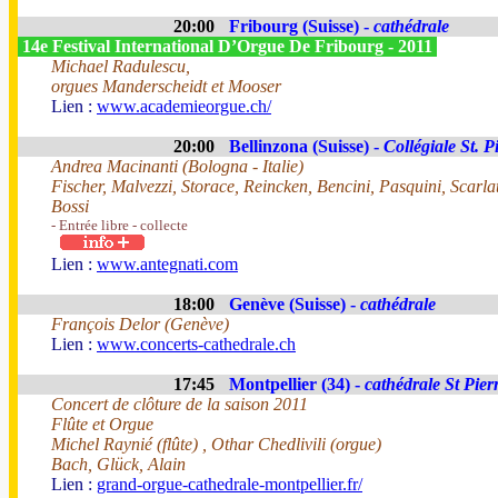
20:00
Fribourg (Suisse) -
cathédrale
14e Festival International D’Orgue De Fribourg - 2011
Michael Radulescu,
orgues Manderscheidt et Mooser
Lien :
www.academieorgue.ch/
20:00
Bellinzona (Suisse) -
Collégiale St. P
Andrea Macinanti (Bologna - Italie)
Fischer, Malvezzi, Storace, Reincken, Bencini, Pasquini, Scarl
Bossi
- Entrée libre - collecte
Lien :
www.antegnati.com
18:00
Genève (Suisse) -
cathédrale
François Delor (Genève)
Lien :
www.concerts-cathedrale.ch
17:45
Montpellier (34) -
cathédrale St Pier
Concert de clôture de la saison 2011
Flûte et Orgue
Michel Raynié (flûte) , Othar Chedlivili (orgue)
Bach, Glück, Alain
Lien :
grand-orgue-cathedrale-montpellier.fr/