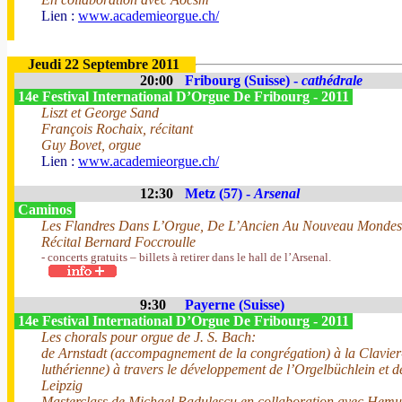
Lien :
www.academieorgue.ch/
Jeudi 22 Septembre 2011
20:00
Fribourg (Suisse) -
cathédrale
14e Festival International D’Orgue De Fribourg - 2011
Liszt et George Sand
François Rochaix, récitant
Guy Bovet, orgue
Lien :
www.academieorgue.ch/
12:30
Metz (57) -
Arsenal
Caminos
Les Flandres Dans L’Orgue, De L’Ancien Au Nouveau Mondes
Récital Bernard Foccroulle
- concerts gratuits – billets à retirer dans le hall de l’Arsenal.
9:30
Payerne (Suisse)
14e Festival International D’Orgue De Fribourg - 2011
Les chorals pour orgue de J. S. Bach:
de Arnstadt (accompagnement de la congrégation) à la Clavier
luthérienne) à travers le développement de l’Orgelbüchlein et 
Leipzig
Masterclass de Michael Radulescu en collaboration avec Hemu