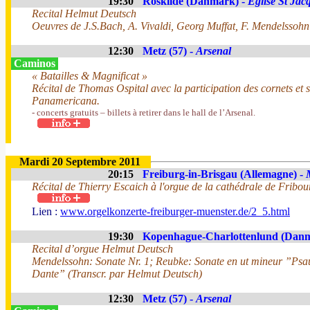
19:30
Roskilde (Danmark) -
Eglise St Jac
Recital Helmut Deutsch
Oeuvres de J.S.Bach, A. Vivaldi, Georg Muffat, F. Mendelssohn
12:30
Metz (57) -
Arsenal
Caminos
« Batailles & Magnificat »
Récital de Thomas Ospital avec la participation des cornets et 
Panamericana.
- concerts gratuits – billets à retirer dans le hall de l’Arsenal.
Mardi 20 Septembre 2011
20:15
Freiburg-in-Brisgau (Allemagne) -
Récital de Thierry Escaich à l'orgue de la cathédrale de Fribou
Lien :
www.orgelkonzerte-freiburger-muenster.de/2_5.html
19:30
Kopenhague-Charlottenlund (Dan
Recital d’orgue Helmut Deutsch
Mendelssohn: Sonate Nr. 1; Reubke: Sonate en ut mineur ”Psau
Dante” (Transcr. par Helmut Deutsch)
12:30
Metz (57) -
Arsenal