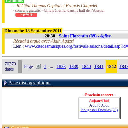
Caminos
– RéCital Thomas Ospital et Francis Chapelet
- concerts gratuits – billets à retirer dans le hall de l’Arsenal.
Dimanche 18 Septembre 2011
20:30
Saint Florentin (89) -
église
Récital d'orgue avec Alain Agazzi
Lien :
www.citedesmusiques.org/festivals-saisons/detail.asp?i
70370
Page
1
...
1838
1839
1840
1841
1842
184
dates
Base discographique
- Prochain concert -
Aujourd'hui
Jeudi 6 Août
Plougastel-Daoulas (29)
Concerts