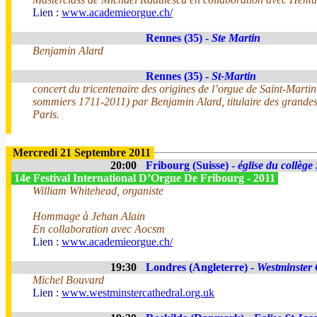
Lien :
www.academieorgue.ch/
Rennes (35) -
Ste Martin
Benjamin Alard
Rennes (35) -
St-Martin
concert du tricentenaire des origines de l’orgue de Saint-Martin
sommiers 1711-2011) par Benjamin Alard, titulaire des grandes 
Paris.
Mercredi 21 Septembre 2011
20:00
Fribourg (Suisse) -
église du collège
14e Festival International D’Orgue De Fribourg - 2011
William Whitehead, organiste
Hommage à Jehan Alain
En collaboration avec Aocsm
Lien :
www.academieorgue.ch/
19:30
Londres (Angleterre) -
Westminster 
Michel Bouvard
Lien :
www.westminstercathedral.org.uk