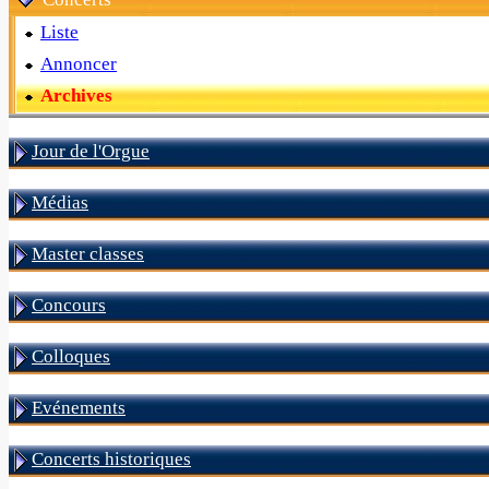
Liste
Annoncer
Archives
Jour de l'Orgue
Médias
Master classes
Concours
Colloques
Evénements
Concerts historiques