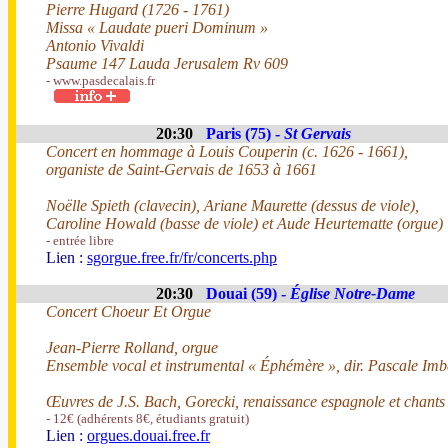
Pierre Hugard (1726 - 1761)
Missa « Laudate pueri Dominum »
Antonio Vivaldi
Psaume 147 Lauda Jerusalem Rv 609
- www.pasdecalais.fr
20:30
Paris (75) -
St Gervais
Concert en hommage à Louis Couperin (c. 1626 - 1661),
organiste de Saint-Gervais de 1653 à 1661
Noëlle Spieth (clavecin), Ariane Maurette (dessus de viole),
Caroline Howald (basse de viole) et Aude Heurtematte (orgue)
- entrée libre
Lien :
sgorgue.free.fr/fr/concerts.php
20:30
Douai (59) -
Église Notre-Dame
Concert Choeur Et Orgue
Jean-Pierre Rolland, orgue
Ensemble vocal et instrumental « Éphémère », dir. Pascale Imb
Œuvres de J.S. Bach, Gorecki, renaissance espagnole et chants
- 12€ (adhérents 8€, étudiants gratuit)
Lien :
orgues.douai.free.fr