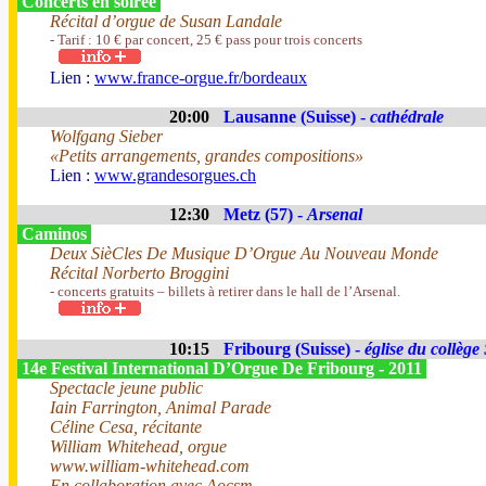
Concerts en soirée
Récital d’orgue de Susan Landale
- Tarif : 10 € par concert, 25 € pass pour trois concerts
Lien :
www.france-orgue.fr/bordeaux
20:00
Lausanne (Suisse) -
cathédrale
Wolfgang Sieber
«Petits arrangements, grandes compositions»
Lien :
www.grandesorgues.ch
12:30
Metz (57) -
Arsenal
Caminos
Deux SièCles De Musique D’Orgue Au Nouveau Monde
Récital Norberto Broggini
- concerts gratuits – billets à retirer dans le hall de l’Arsenal.
10:15
Fribourg (Suisse) -
église du collège
14e Festival International D’Orgue De Fribourg - 2011
Spectacle jeune public
Iain Farrington, Animal Parade
Céline Cesa, récitante
William Whitehead, orgue
www.william-whitehead.com
En collaboration avec Aocsm