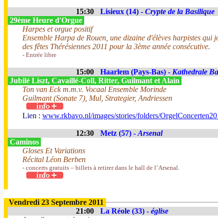
15:30
Lisieux (14) -
Crypte de la Basilique
29ème Heure d'Orgue
Harpes et orgue positif
Ensemble Harpa de Rouen, une dizaine d'élèves harpistes qui j
des fêtes Thérésiennes 2011 pour la 3ème année consécutive.
- Entrée libre
15:00
Haarlem (Pays-Bas) -
Kathedrale Bas
Jubilé Liszt, Cavaillé-Coll, Ritter, Guilmant et Alain
Ton van Eck m.m.v. Vocaal Ensemble Morinde
Guilmant (Sonate 7), Mul, Strategier, Andriessen
Lien :
www.rkbavo.nl/images/stories/folders/OrgelConcerten20
12:30
Metz (57) -
Arsenal
Caminos
Gloses Et Variations
Récital Léon Berben
- concerts gratuits – billets à retirer dans le hall de l’Arsenal.
Vendredi 23 Septembre 2011
21:00
La Réole (33) -
église