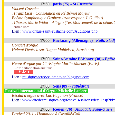
17:30
paris (75) -
St Eustache
Vincent Crosnier
. Franz Liszt - Consolation en Ré Bémol Majeur
Poème Symphonique Orpheus (transcription J. Guillou)
. Charles-Marie Widor - Allegro (1er. Mouvement) de la 6ème.
- entrée libre
Lien :
www.orgue-saint-eustache.com/Auditions.php
17:00
Backnang (Allemagne) -
Kath. Stadt
Concert d'orgue
Helmut Deutsch sur l'orgue Muhleisen, Strasbourg
17:00
Saint-Antoine l'Abbaye (38) -
Eglise
Heure d'orgue par Christophe Martin-Maeder (Paris)
- Libre participation aux frais
Lien :
musiquesacree-saintantoine.blogspot.com
17:00
Sens (89) -
cathédrale
Festival international d'Orgue Michelle Leclerc
Récital d'orgue avec Luc Paganon (France)
Lien :
www.citedesmusiques.org/festivals-saisons/detail.asp?i
17:00
Rouen (76) -
Abbatiale Saint-Ouen
Festival 2011 - Hommage à Cavaillé-Coll