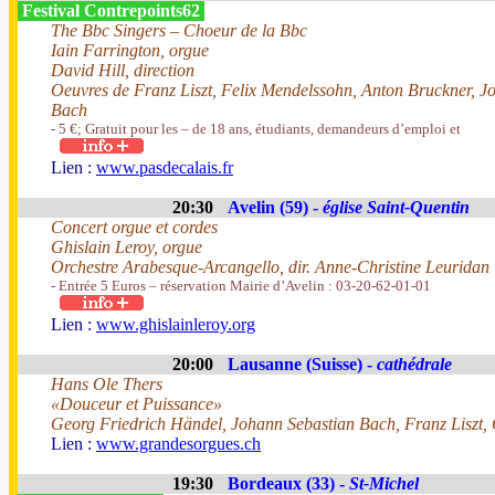
Festival Contrepoints62
The Bbc Singers – Choeur de la Bbc
Iain Farrington, orgue
David Hill, direction
Oeuvres de Franz Liszt, Felix Mendelssohn, Anton Bruckner, 
Bach
- 5 €; Gratuit pour les – de 18 ans, étudiants, demandeurs d’emploi et
Lien :
www.pasdecalais.fr
20:30
Avelin (59) -
église Saint-Quentin
Concert orgue et cordes
Ghislain Leroy, orgue
Orchestre Arabesque-Arcangello, dir. Anne-Christine Leuridan
- Entrée 5 Euros – réservation Mairie d’Avelin : 03-20-62-01-01
Lien :
www.ghislainleroy.org
20:00
Lausanne (Suisse) -
cathédrale
Hans Ole Thers
«Douceur et Puissance»
Georg Friedrich Händel, Johann Sebastian Bach, Franz Liszt,
Lien :
www.grandesorgues.ch
19:30
Bordeaux (33) -
St-Michel