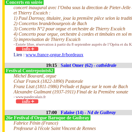
Concerts en soirée
concert inaugural avec l’Onba sous la direction de Pieter-Jell
et Thierry Escaich :
1) Paul Darrouy, titulaire, joue la première pièce selon la tradit
2) Concertos brandebourgeois de Bach
3) Concerto N°2 pour orgue et orchestre de Thierry Escaïch
4) Concerto pour orgue, orchestre à cordes et timbales en sol 
5) improvisation de Thierry Escaich
- Entrée libre, réservation à partir du 8 septembre auprès de l’Opéra et du 
Lien :
www.france-orgue.fr/bordeaux
19:15
Saint Omer (62) -
cathédrale
Festival Contrepoints62
Michel Bouvard, orgue
César Franck (1822-1890) Pastorale
Franz Liszt (1811-1986) Prélude et fugue sur le nom de Bach
Alexandre Guilmant (1937-1911) Final de la Première sonate
- www.pasdecalais.fr
17:00
Falaise (14) -
Nd de Guibray
26e Festival d'Orgue Baroque de Guibray
Fabrice Pénin (France)
Professeur à l'école Saint Vincent de Rennes