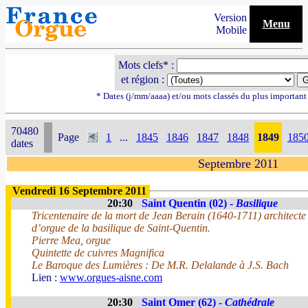
Version
Menu
Mobile
Mots clefs* :
et région :
* Dates (j/mm/aaaa) et/ou mots classés du plus importan
70480
Page
1
...
1845
1846
1847
1848
1849
185
dates
Septembre 2011
Vendredi 16 Septembre 2011
20:30
Saint Quentin (02) -
Basilique
Tricentenaire de la mort de Jean Berain (1640-1711) architecte 
d’orgue de la basilique de Saint-Quentin.
Pierre Mea, orgue
Quintette de cuivres Magnifica
Le Baroque des Lumières : De M.R. Delalande à J.S. Bach
Lien :
www.orgues-aisne.com
20:30
Saint Omer (62) -
Cathédrale