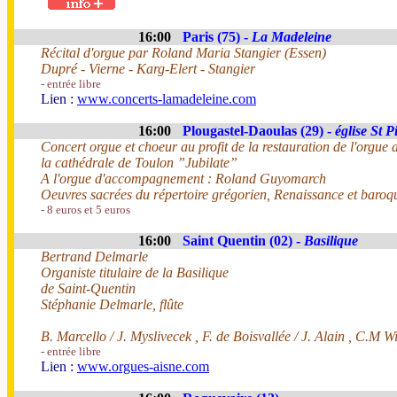
16:00
Paris (75) -
La Madeleine
Récital d'orgue par Roland Maria Stangier (Essen)
Dupré - Vierne - Karg-Elert - Stangier
- entrée libre
Lien :
www.concerts-lamadeleine.com
16:00
Plougastel-Daoulas (29) -
église St P
Concert orgue et choeur au profit de la restauration de l'orgue 
la cathédrale de Toulon ”Jubilate”
A l'orgue d'accompagnement : Roland Guyomarch
Oeuvres sacrées du répertoire grégorien, Renaissance et baroq
- 8 euros et 5 euros
16:00
Saint Quentin (02) -
Basilique
Bertrand Delmarle
Organiste titulaire de la Basilique
de Saint-Quentin
Stéphanie Delmarle, flûte
B. Marcello / J. Myslivecek , F. de Boisvallée / J. Alain , C.M W
- entrée libre
Lien :
www.orgues-aisne.com