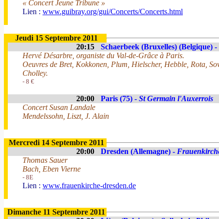
« Concert Jeune Tribune »
Lien :
www.guibray.org/gui/Concerts/Concerts.html
Jeudi 15 Septembre 2011
20:15
Schaerbeek (Bruxelles) (Belgique) -
Hervé Désarbre, organiste du Val-de-Grâce à Paris.
Oeuvres de Bret, Kokkonen, Plum, Hielscher, Hebble, Rota, S
Cholley.
- 8 €
20:00
Paris (75) -
St Germain l'Auxerrois
Concert Susan Landale
Mendelssohn, Liszt, J. Alain
Mercredi 14 Septembre 2011
20:00
Dresden (Allemagne) -
Frauenkirch
Thomas Sauer
Bach, Eben Vierne
- 8E
Lien :
www.frauenkirche-dresden.de
Dimanche 11 Septembre 2011