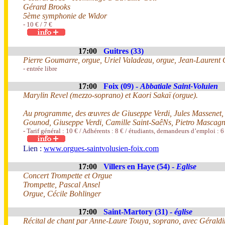
Gérard Brooks
5ème symphonie de Widor
- 10 € / 7 €
17:00
Guitres (33)
Pierre Goumarre, orgue, Uriel Valadeau, orgue, Jean-Laurent 
- entrée libre
17:00
Foix (09) -
Abbatiale Saint-Voluien
Marylin Revel (mezzo-soprano) et Kaori Sakaï (orgue).
Au programme, des œuvres de Giuseppe Verdi, Jules Massenet, 
Gounod, Giuseppe Verdi, Camille Saint-SaêNs, Pietro Mascagn
- Tarif général : 10 € / Adhérents : 8 € / étudiants, demandeurs d’emploi : 6
Lien :
www.orgues-saintvolusien-foix.com
17:00
Villers en Haye (54) -
Eglise
Concert Trompette et Orgue
Trompette, Pascal Ansel
Orgue, Cécile Bohlinger
17:00
Saint-Martory (31) -
église
Récital de chant par Anne-Laure Touya, soprano, avec Géraldine