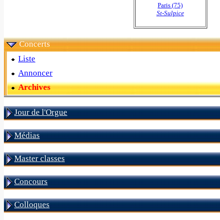
Paris (75)
St-Sulpice
Concerts
Liste
Annoncer
Archives
Jour de l'Orgue
Médias
Master classes
Concours
Colloques