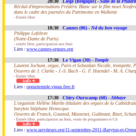
20:30
Liège (Belgique) -
Salle de la Philar
Récital d'improvisations Frédéric Blanc sur le film muet Nosf
dans le cadre des journées du Patrimoine en Wallonie
- Entrée libre
18:30
Cannes (06) -
Nd du bon voyage
Philippe Lefebvre
(Notre-Dame de Paris)
- entrée libre, participation aux frais
Lien :
www.cannes-orgues.org
17:30
Le Vigan (30) -
Temple
Laurent Jochum, orgue, Paris et Sebastian Nicolle, trompette, P
Oeuvres de J. Clarke - J.-S. Bach - G. F. Haendel - M. A. Char
- Entrée libre
Lien :
orguetemple.vigan.free.fr
17:30
Chiry-Ourscamp (60) -
Abbaye
L'organiste Hélène Martin (titulaire des orgues de la Cathédr
baryton Stéphane Henocque.
Oeuvres de Franck, Gounod, Massenet, Guilmant, Bizet, Schu
- Entrée libre, participation au frais, vente de programmes et Cd
Lien :
www.serviteurs.org/11-septembre-2011-Baryton-et-Orgu