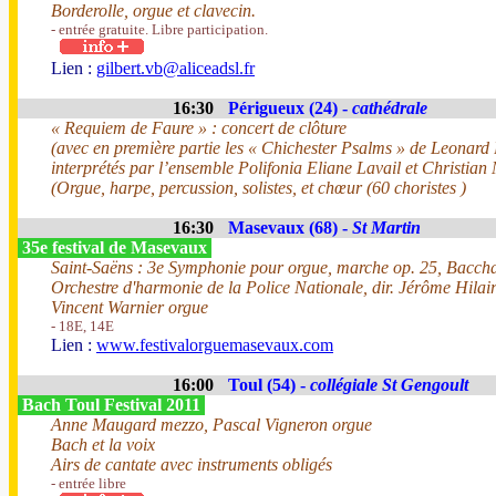
Borderolle, orgue et clavecin.
- entrée gratuite. Libre participation.
Lien :
gilbert.vb@aliceadsl.fr
16:30
Périgueux (24) -
cathédrale
« Requiem de Faure » : concert de clôture
(avec en première partie les « Chichester Psalms » de Leonard 
interprétés par l’ensemble Polifonia Eliane Lavail et Christia
(Orgue, harpe, percussion, solistes, et chœur (60 choristes )
16:30
Masevaux (68) -
St Martin
35e festival de Masevaux
Saint-Saëns : 3e Symphonie pour orgue, marche op. 25, Bacch
Orchestre d'harmonie de la Police Nationale, dir. Jérôme Hilai
Vincent Warnier orgue
- 18E, 14E
Lien :
www.festivalorguemasevaux.com
16:00
Toul (54) -
collégiale St Gengoult
Bach Toul Festival 2011
Anne Maugard mezzo, Pascal Vigneron orgue
Bach et la voix
Airs de cantate avec instruments obligés
- entrée libre