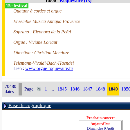
16:00
Roquevaire (13)
15e festival
Quatuor à cordes et orgue
Ensemble Musica Antiqua Provence
Soprano : Eleonora de la PeñA
Orgue : Viviane Loriaut
Direction : Christian Mendoze
Telemann-Vivaldi-Bach-Haendel
Lien :
www.orgue-roquevaire.fr/
70480
Page
1
...
1845
1846
1847
1848
1849
185
dates
Base discographique
- Prochain concert -
Aujourd'hui
Dimanche 9 Août