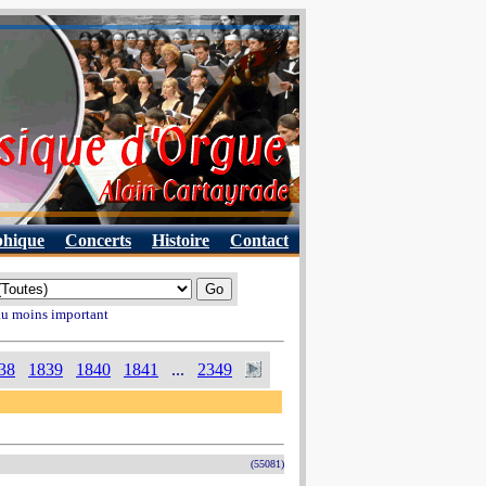
phique
Concerts
Histoire
Contact
 au moins important
38
1839
1840
1841
...
2349
(55081)