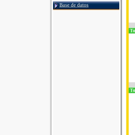
Base de datos
To
To