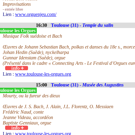
Improvisations
- entrée libre
Lien :
www.orguenjeu.com/
16:30
Toulouse (31) -
Temple du salin
ulouse les Orgues
Musique Folk suédoise et Bach
Œuvres de Johann Sebastian Bach, polkas et danses du 18e s., morce
Johan Hedin (Suède), nyckelharpa
Gunnar Idenstam (Suède), orgue
(Présenté dans le cadre « Connecting Arts - Le Festival d’Orgues eu
Lien :
www.toulouse-les-orgues.org
15:00
Toulouse (31) -
Musée des Augustins
ulouse les Orgues
Mourty, ou la fureur des dieux
Œuvres de J. S. Bach, J. Alain, J.L. Florentz, O. Messiaen
Frédéric Naud, conte
Jeanne Videau, accordéon
Baptiste Genniaux, orgue
Lien :
www.toulouse-les-orgues.org