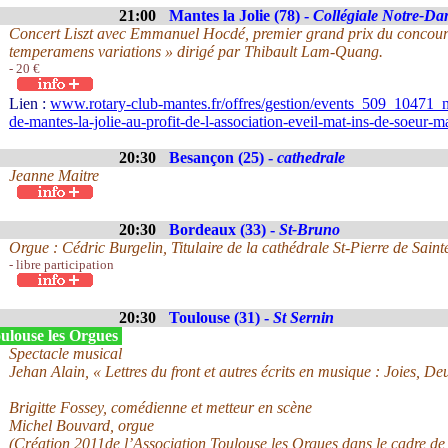
21:00
Mantes la Jolie (78) -
Collégiale Notre-D
Concert Liszt avec Emmanuel Hocdé, premier grand prix du concours 
temperamens variations » dirigé par Thibault Lam-Quang.
- 20 €
Lien :
www.rotary-club-mantes.fr/offres/gestion/events_509_10471_non
de-mantes-la-jolie-au-profit-de-l-association-eveil-mat-ins-de-soeur-m
20:30
Besançon (25) -
cathedrale
Jeanne Maitre
20:30
Bordeaux (33) -
St-Bruno
Orgue : Cédric Burgelin, Titulaire de la cathédrale St-Pierre de Saint
- libre participation
20:30
Toulouse (31) -
St Sernin
ulouse les Orgues
Spectacle musical
Jehan Alain, « Lettres du front et autres écrits en musique : Joies, Deu
Brigitte Fossey, comédienne et metteur en scène
Michel Bouvard, orgue
(Création 2011de l’Association Toulouse les Orgues dans le cadre de