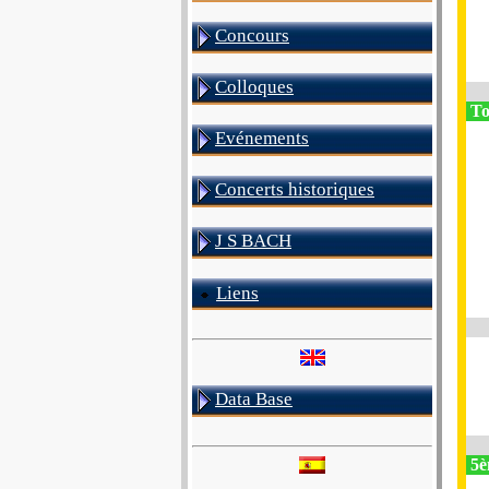
Concours
Colloques
To
Evénements
Concerts historiques
J S BACH
Liens
Data Base
5è