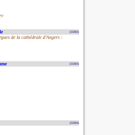
ev
le
(55082)
rgues de la cathédrale d'Angers :
Dame
(55083)
(55084)