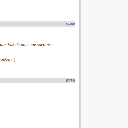
(55088)
aux folk de musique suédoise.
ropéen».)
(55089)