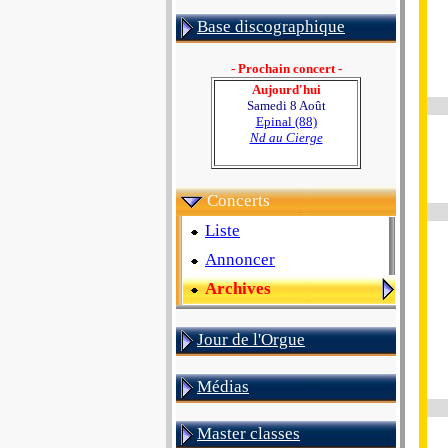
Base discographique
- Prochain concert -
Aujourd'hui
Samedi 8 Août
Epinal (88)
Nd au Cierge
Concerts
Liste
Annoncer
Archives
Jour de l'Orgue
Médias
Master classes