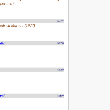
opéenne.)
(55097)
riedrich Murnau (1927)
Paul
(55098)
(55099)
vel
(55100)