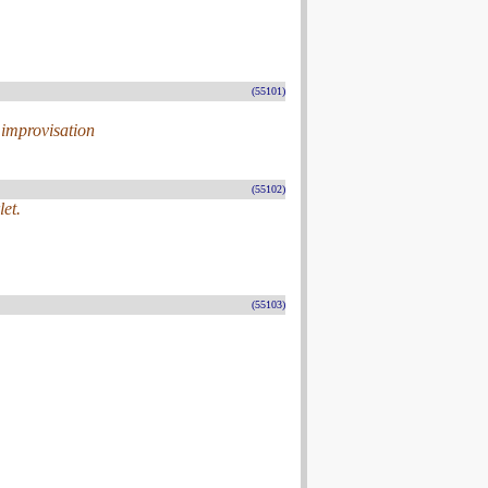
(55101)
 improvisation
(55102)
et.
(55103)