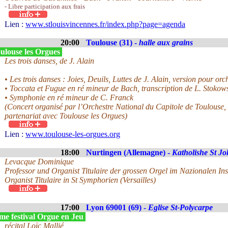
- Libre participation aux frais
Lien :
www.stlouisvincennes.fr/index.php?page=agenda
20:00
Toulouse (31) -
halle aux grains
ulouse les Orgues
Les trois danses, de J. Alain
• Les trois danses : Joies, Deuils, Luttes de J. Alain, version pour or
• Toccata et Fugue en ré mineur de Bach, transcription de L. Stokow
• Symphonie en ré mineur de C. Franck
(Concert organisé par l’Orchestre National du Capitole de Toulouse, 
partenariat avec Toulouse les Orgues)
Lien :
www.toulouse-les-orgues.org
18:00
Nurtingen (Allemagne) -
Katholishe St J
Levacque Dominique
Professor und Organist Titulaire der grossen Orgel im Nazionalen Inst
Organist Titulaire in St Symphorien (Versailles)
17:00
Lyon 69001 (69) -
Eglise St-Polycarpe
me festival Orgue en Jeu
récital Loïc Mallié