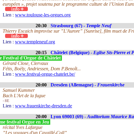
européen », projet soutenu par le programme culture de l’Union Eur
Lien :
www.toulouse-les-orgues.org
20:30
Strasbourg (67) -
Temple Neuf
Thierry Escaich improvise sur ”L'Aurore” [Sunrise], film muet de F
Lien :
www.templeneuf.org
20:15
Châtelet (Belgique) -
Eglise Sts-Pierre et 
e Festival d'Orgue de Châtelet
Gérard Close, Clervaux
Fétis, Boëly, Andriessen, Dom P.Benoît...
Lien :
www.festival-orgue-chatelet.be/
20:00
Dresden (Allemagne) -
Frauenkirche
Samuel Kummer
Bach L'Art de la fugue
- 8E
Lien :
www.frauenkirche-dresden.de
20:00
Lyon 69003 (69) -
Auditorium Maurice Ra
me festival Orgue en Jeu
récital Yves Lafargue
”Les voyages d'un Cavaillé-Coll”