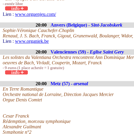
- entrée libre
Lien :
www.orguenjeu.com/
20:00
Anvers (Belgique) -
Sint-Jacobskerk
Sophie-Véronique Cauchefer-Choplin
Renaud, J. S. Bach, Franck, Gigout, Grunenwald, Boulanger, Widor,
Lien :
www.organiek.be
20:00
Valenciennes (59) -
Eglise Saint Gery
Les solistes du Valentiana Orchestra rencontrent Ann Dominique Merl
oeuvres de Bach, Vivladi, Couperin, Mozart, Franck
- 9 euros (1 place achetée = 1 gratuite)
20:00
Metz (57) -
arsenal
En Terre Romantique
Orchestre national de Lorraine, Direction Jacques Mercier
Orgue Denis Comtet
Cesar Franck
Rédemption, morceau symphonique
Alexandre Guilmant
Symphonie n°2