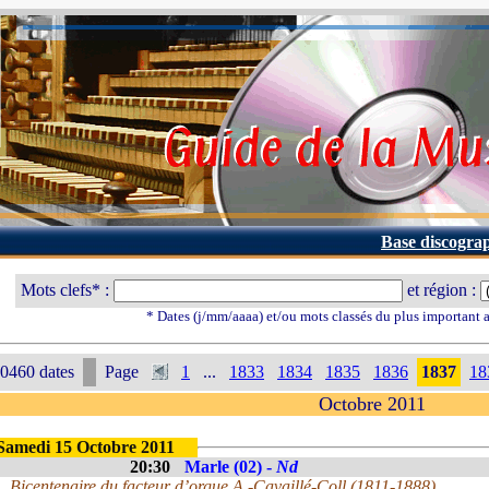
Base discogra
Mots clefs* :
et région :
* Dates (j/mm/aaaa) et/ou mots classés du plus important
0460 dates
Page
1
...
1833
1834
1835
1836
1837
18
Octobre 2011
Samedi 15 Octobre 2011
20:30
Marle (02) -
Nd
Bicentenaire du facteur d’orgue A.-Cavaillé-Coll (1811-1888)