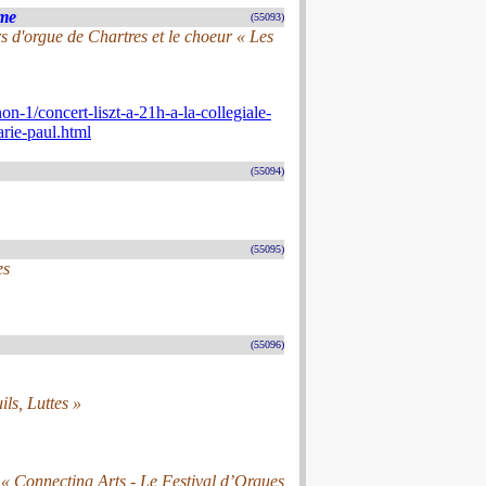
ame
(55093)
d'orgue de Chartres et le choeur « Les
-1/concert-liszt-a-21h-a-la-collegiale-
arie-paul.html
(55094)
(55095)
es
(55096)
ils, Luttes »
 « Connecting Arts - Le Festival d’Orgues