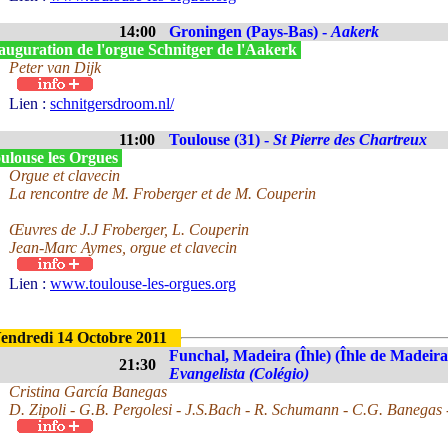
14:00
Groningen (Pays-Bas) -
Aakerk
auguration de l'orgue Schnitger de l'Aakerk
Peter van Dijk
Lien :
schnitgersdroom.nl/
11:00
Toulouse (31) -
St Pierre des Chartreux
ulouse les Orgues
Orgue et clavecin
La rencontre de M. Froberger et de M. Couperin
Œuvres de J.J Froberger, L. Couperin
Jean-Marc Aymes, orgue et clavecin
Lien :
www.toulouse-les-orgues.org
endredi 14 Octobre 2011
Funchal, Madeira (Îhle) (Îhle de Madeira
21:30
Evangelista (Colégio)
Cristina García Banegas
D. Zipoli - G.B. Pergolesi - J.S.Bach - R. Schumann - C.G. Banegas -