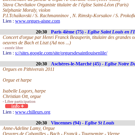
Slava Chevliakov Organiste titulaire de l’église Saint-Léon (Paris)
Stéphanie Moraly, violon
P.I.Tchaïkovski / S. Rachmanninov , N. Rimsky-Korsakov / S. Prokofi
Lien :
www.orgues-aisne.com
20:30
Paris 4ième (75) -
Eglise Saint Louis en l'I
Concert d'orgue par Henri Franck Beauperin, titulaire des grandes o
oeuvres de Bach et Liszt (Ad nos ...)
- entrée libre
Lien :
s://sites.google.com/site/orguesdesaintlouisenlile/
20:30
Aschères-le-Marché (45) -
Eglise Notre 
Orgues en Pithiverais 2011
Orgue et harpe
Isabelle Lagors, harpe
Christian Ott, orgue
- Libre participation
Lien :
www.chilleurs.org
20:30
Vincennes (94) -
Eglise St Louis
Anne-Adeline Lamy, Orgue
Oeuvres de Cabanilles - Bach - Franck - Tournemire - Vierne