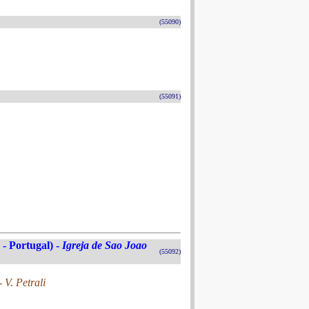
(55090)
(55091)
 - Portugal) -
Igreja de Sao Joao
(55092)
 V. Petrali