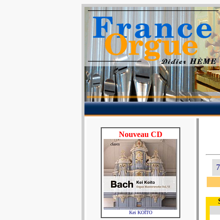
Nouveau CD
7
Kei KOÏTO