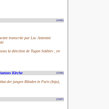
(55085)
chestre transcrite par Luc Antonini
ski
sous la direction de Tugan Sokhiev , en
ohannes Kirche
(55086)
itut der jungen Blinden in Paris (Inja),
(55087)