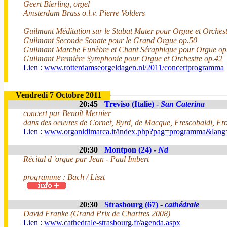
Geert Bierling, orgel
Amsterdam Brass o.l.v. Pierre Volders
Guilmant Méditation sur le Stabat Mater pour Orgue et Orchest
Guilmant Seconde Sonate pour le Grand Orgue op.50
Guilmant Marche Funèbre et Chant Séraphique pour Orgue op
Guilmant Première Symphonie pour Orgue et Orchestre op.42
Lien :
www.rotterdamseorgeldagen.nl/2011/concertprogramma
Vendredi 7 Octobre 2011
20:45
Treviso (Italie) -
San Caterina
concert par Benoît Mernier
dans des oeuvres de Cornet, Byrd, de Macque, Frescobaldi, Fro
Lien :
www.organidimarca.it/index.php?pag=programma&lang=
20:30
Montpon (24) -
Nd
Récital d 'orgue par Jean - Paul Imbert
programme : Bach / Liszt
20:30
Strasbourg (67) -
cathédrale
David Franke (Grand Prix de Chartres 2008)
Lien :
www.cathedrale-strasbourg.fr/agenda.aspx