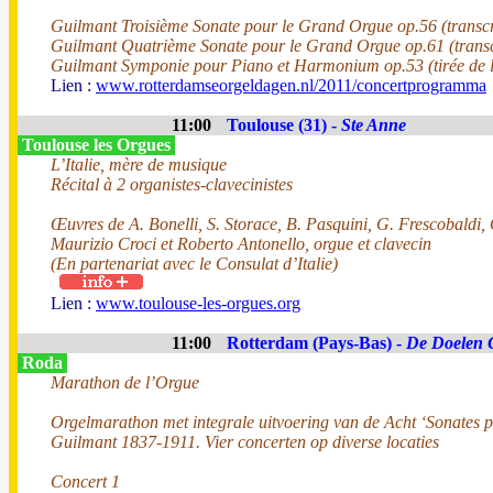
Guilmant Troisième Sonate pour le Grand Orgue op.56 (transc
Guilmant Quatrième Sonate pour le Grand Orgue op.61 (tran
Guilmant Symponie pour Piano et Harmonium op.53 (tirée de 
Lien :
www.rotterdamseorgeldagen.nl/2011/concertprogramma
11:00
Toulouse (31) -
Ste Anne
Toulouse les Orgues
L’Italie, mère de musique
Récital à 2 organistes-clavecinistes
Œuvres de A. Bonelli, S. Storace, B. Pasquini, G. Frescobaldi,
Maurizio Croci et Roberto Antonello, orgue et clavecin
(En partenariat avec le Consulat d’Italie)
Lien :
www.toulouse-les-orgues.org
11:00
Rotterdam (Pays-Bas) -
De Doelen 
Roda
Marathon de l’Orgue
Orgelmarathon met integrale uitvoering van de Acht ‘Sonates 
Guilmant 1837-1911. Vier concerten op diverse locaties
Concert 1