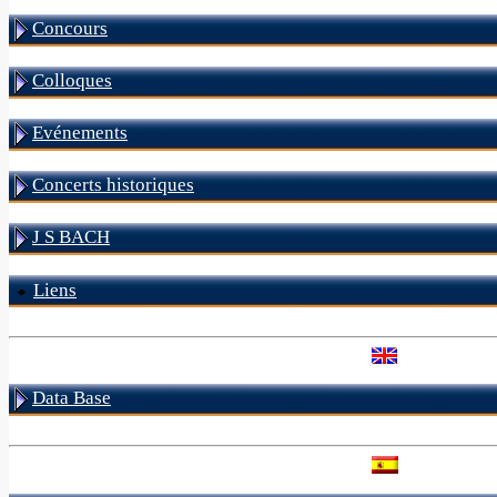
Concours
Colloques
Evénements
Concerts historiques
J S BACH
Liens
Data Base