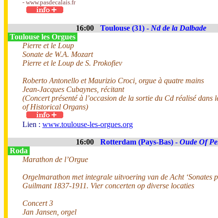
- www.pasdecalais.fr
16:00
Toulouse (31) -
Nd de la Dalbade
Toulouse les Orgues
Pierre et le Loup
Sonate de W.A. Mozart
Pierre et le Loup de S. Prokofiev
Roberto Antonello et Maurizio Croci, orgue à quatre mains
Jean-Jacques Cubaynes, récitant
(Concert présenté à l’occasion de la sortie du Cd réalisé dans
of Historical Organs)
Lien :
www.toulouse-les-orgues.org
16:00
Rotterdam (Pays-Bas) -
Oude Of Pe
Roda
Marathon de l’Orgue
Orgelmarathon met integrale uitvoering van de Acht ‘Sonates 
Guilmant 1837-1911. Vier concerten op diverse locaties
Concert 3
Jan Jansen, orgel