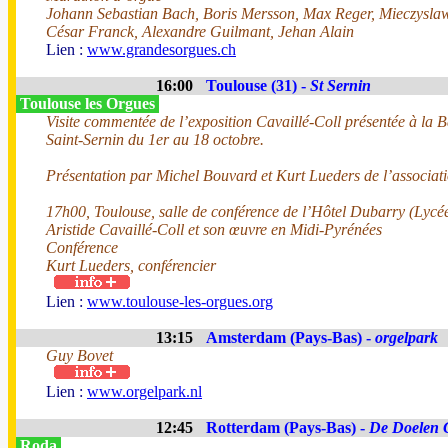
Johann Sebastian Bach, Boris Mersson, Max Reger, Mieczyslaw 
César Franck, Alexandre Guilmant, Jehan Alain
Lien :
www.grandesorgues.ch
16:00
Toulouse (31) -
St Sernin
Toulouse les Orgues
Visite commentée de l’exposition Cavaillé-Coll présentée à la B
Saint-Sernin du 1er au 18 octobre.
Présentation par Michel Bouvard et Kurt Lueders de l’associat
17h00, Toulouse, salle de conférence de l’Hôtel Dubarry (Lycée
Aristide Cavaillé-Coll et son œuvre en Midi-Pyrénées
Conférence
Kurt Lueders, conférencier
Lien :
www.toulouse-les-orgues.org
13:15
Amsterdam (Pays-Bas) -
orgelpark
Guy Bovet
Lien :
www.orgelpark.nl
12:45
Rotterdam (Pays-Bas) -
De Doelen 
Roda