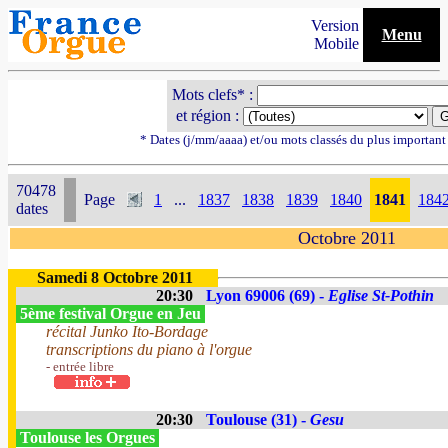
Version
Menu
Mobile
Mots clefs* :
et région :
* Dates (j/mm/aaaa) et/ou mots classés du plus importan
70478
Page
1
...
1837
1838
1839
1840
1841
184
dates
Octobre 2011
Samedi 8 Octobre 2011
20:30
Lyon 69006 (69) -
Eglise St-Pothin
5ème festival Orgue en Jeu
récital Junko Ito-Bordage
transcriptions du piano à l'orgue
- entrée libre
20:30
Toulouse (31) -
Gesu
Toulouse les Orgues