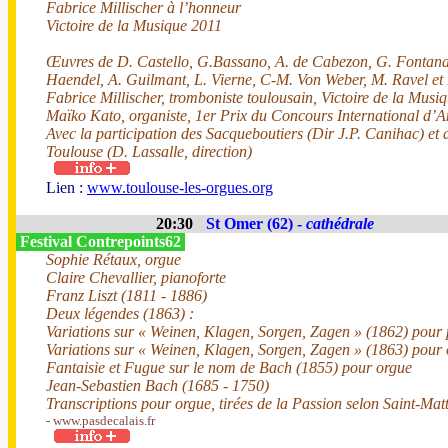
Fabrice Millischer à l’honneur
Victoire de la Musique 2011
Œuvres de D. Castello, G.Bassano, A. de Cabezon, G. Fontana,
Haendel, A. Guilmant, L. Vierne, C-M. Von Weber, M. Ravel e
Fabrice Millischer, tromboniste toulousain, Victoire de la Musi
Maïko Kato, organiste, 1er Prix du Concours International d’
Avec la participation des Sacqueboutiers (Dir J.P. Canihac) et
Toulouse (D. Lassalle, direction)
Lien :
www.toulouse-les-orgues.org
20:30
St Omer (62) -
cathédrale
Festival Contrepoints62
Sophie Rétaux, orgue
Claire Chevallier, pianoforte
Franz Liszt (1811 - 1886)
Deux légendes (1863) :
Variations sur « Weinen, Klagen, Sorgen, Zagen » (1862) pour
Variations sur « Weinen, Klagen, Sorgen, Zagen » (1863) pour
Fantaisie et Fugue sur le nom de Bach (1855) pour orgue
Jean-Sebastien Bach (1685 - 1750)
Transcriptions pour orgue, tirées de la Passion selon Saint-Mat
- www.pasdecalais.fr