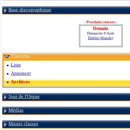
Base discographique
- Prochain concert -
Demain
Dimanche 9 Août
Dublin (Irlande)
Concerts
Liste
Annoncer
Archives
Jour de l'Orgue
Médias
Master classes