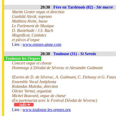
20:30
Fère en Tardenois (02) -
Ste macre
Martin Gester orgue et direction
Gunhild Alsvik, soprano
Matthieu Heim, basse
Le Parlement de Musique
D. Buxtehude / J.S. Bach
Magnificat, Cantates
et pièces d’orgue
Lien :
www.orgues-aisne.com
20:30
Toulouse (31) -
St Sernin
Toulouse les Orgues
Concert orgue et choeur
Hommage à Déodat de Séverac et Alexandre Guilmant
Œuvres de D. de Séverac, A. Guilmant, C. Debussy et G. Faur
Ensemble Vocal Antiphona
Rolandas Muleika, direction
Olivier Vernet, organiste
Michel Bouvard, orgue de chœur
(En partenariat avec le Festival Déodat de Séverac)
Lien :
www.toulouse-les-orgues.org