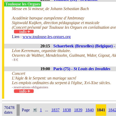
Toulouse les Orgues
Messe en Si mineur, de Johann Sebastian Bach
Académie baroque européenne d’Ambronay
Sigiswald Kuijken, direction pédagogique et musicale
(Concert présenté par Toulouse les Orgues en coréalisation a
Lien :
www.toulouse-les-orgues.org
20:15
Schaerbeek (Bruxelles) (Belgique) -
Léon Kerremans, organiste titulaire.
Oeuvres de Walther, Mendelssohn, Guilmant, Widor, Gigout, Al
- 8 €
19:00
Paris (75) -
St Louis des Invalides
Concert
L'Aigle & le Serpent: un mariage sacré
Les emplois ordinaires du serpent à l'église, Xvi-Xixe siècles.
- reservations obligatoires
70478
Page
1
...
1837
1838
1839
1840
1841
184
dates