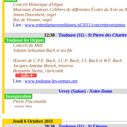
Concert Historique d'Orgue
Morceaux d'auteurs Célèbres de differentes Écoles du Xvie au X
Anton Doornhein, orgel
Bas de Vroome, orgel
Lien :
www.rotterdamseorgeldagen.nl/2011/concertprogramma
12:30
Toulouse (31) -
St Pierre des Chartr
Toulouse les Orgues
Concert du Midi
Johann Sebastian Bach et ses fils
Œuvres de C.P.E. Bach, J.C.F. Bach, J.S. Bach et W.F. Bach
Jacques-Antoine Bresch, traverso
Benjamin Steens, clavicorde
Lien :
www.toulouse-les-orgues.org
Vevey (Suisse) -
Notre-Dame
Inauguration
Pierre Pincemaille
- entrée libre
Jeudi 6 Octobre 2011
20:30
Toulouse (31) -
St Etienne