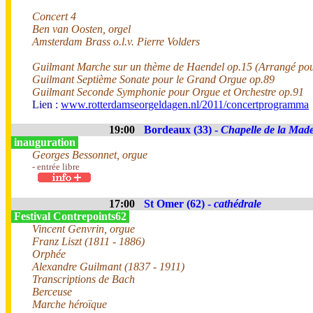
Concert 4
Ben van Oosten, orgel
Amsterdam Brass o.l.v. Pierre Volders
Guilmant Marche sur un thème de Haendel op.15 (Arrangé pou
Guilmant Septième Sonate pour le Grand Orgue op.89
Guilmant Seconde Symphonie pour Orgue et Orchestre op.91
Lien :
www.rotterdamseorgeldagen.nl/2011/concertprogramma
19:00
Bordeaux (33) -
Chapelle de la Made
inauguration
Georges Bessonnet, orgue
- entrée libre
17:00
St Omer (62) -
cathédrale
Festival Contrepoints62
Vincent Genvrin, orgue
Franz Liszt (1811 - 1886)
Orphée
Alexandre Guilmant (1837 - 1911)
Transcriptions de Bach
Berceuse
Marche héroïque