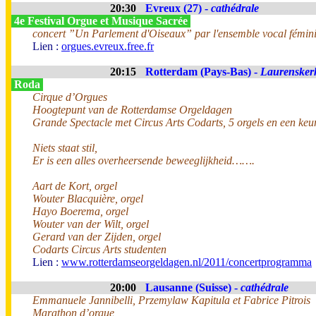
20:30
Evreux (27) -
cathédrale
4e Festival Orgue et Musique Sacrée
concert ”Un Parlement d'Oiseaux” par l'ensemble vocal fémin
Lien :
orgues.evreux.free.fr
20:15
Rotterdam (Pays-Bas) -
Laurensker
Roda
Cirque d’Orgues
Hoogtepunt van de Rotterdamse Orgeldagen
Grande Spectacle met Circus Arts Codarts, 5 orgels en een keu
Niets staat stil,
Er is een alles overheersende beweeglijkheid…….
Aart de Kort, orgel
Wouter Blacquière, orgel
Hayo Boerema, orgel
Wouter van der Wilt, orgel
Gerard van der Zijden, orgel
Codarts Circus Arts studenten
Lien :
www.rotterdamseorgeldagen.nl/2011/concertprogramma
20:00
Lausanne (Suisse) -
cathédrale
Emmanuele Jannibelli, Przemylaw Kapitula et Fabrice Pitrois
Marathon d’orgue