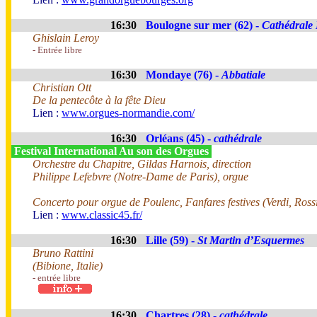
16:30
Boulogne sur mer (62) -
Cathédrale
Ghislain Leroy
- Entrée libre
16:30
Mondaye (76) -
Abbatiale
Christian Ott
De la pentecôte à la fête Dieu
Lien :
www.orgues-normandie.com/
16:30
Orléans (45) -
cathédrale
Festival International Au son des Orgues
Orchestre du Chapitre, Gildas Harnois, direction
Philippe Lefebvre (Notre-Dame de Paris), orgue
Concerto pour orgue de Poulenc, Fanfares festives (Verdi, Rossi
Lien :
www.classic45.fr/
16:30
Lille (59) -
St Martin d’Esquermes
Bruno Rattini
(Bibione, Italie)
- entrée libre
16:30
Chartres (28) -
cathédrale