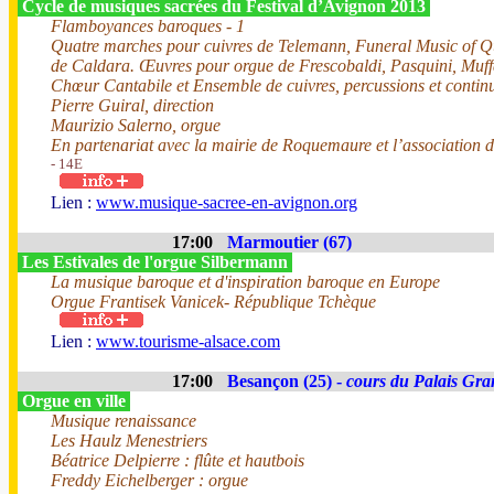
Cycle de musiques sacrées du Festival d’Avignon 2013
Flamboyances baroques - 1
Quatre marches pour cuivres de Telemann, Funeral Music of Q
de Caldara. Œuvres pour orgue de Frescobaldi, Pasquini, Muffa
Chœur Cantabile et Ensemble de cuivres, percussions et contin
Pierre Guiral, direction
Maurizio Salerno, orgue
En partenariat avec la mairie de Roquemaure et l’association
- 14E
Lien :
www.musique-sacree-en-avignon.org
17:00
Marmoutier (67)
Les Estivales de l'orgue Silbermann
La musique baroque et d'inspiration baroque en Europe
Orgue Frantisek Vanicek- République Tchèque
Lien :
www.tourisme-alsace.com
17:00
Besançon (25) -
cours du Palais Gra
Orgue en ville
Musique renaissance
Les Haulz Menestriers
Béatrice Delpierre : flûte et hautbois
Freddy Eichelberger : orgue