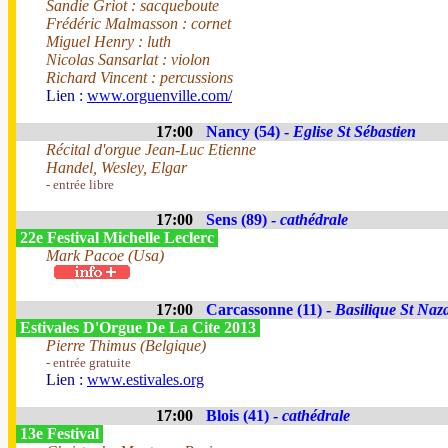
Sandie Griot : sacqueboute
Frédéric Malmasson : cornet
Miguel Henry : luth
Nicolas Sansarlat : violon
Richard Vincent : percussions
Lien :
www.orguenville.com/
17:00
Nancy (54) -
Eglise St Sébastien
Récital d'orgue Jean-Luc Etienne
Handel, Wesley, Elgar
- entrée libre
17:00
Sens (89) -
cathédrale
22e Festival Michelle Leclerc
Mark Pacoe (Usa)
17:00
Carcassonne (11) -
Basilique St Naza
Estivales D'Orgue De La Cite 2013
Pierre Thimus (Belgique)
- entrée gratuite
Lien :
www.estivales.org
17:00
Blois (41) -
cathédrale
13e Festival