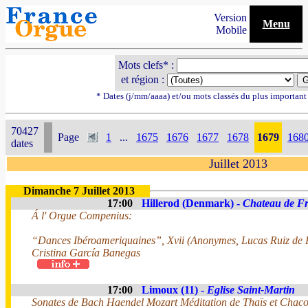
Version
Menu
Mobile
Mots clefs* :
et région :
* Dates (j/mm/aaaa) et/ou mots classés du plus importan
70427
Page
1
...
1675
1676
1677
1678
1679
168
dates
Juillet 2013
Dimanche 7 Juillet 2013
17:00
Hillerod (Denmark) -
Chateau de Fr
Á l' Orgue Compenius:
“Dances Ibéroameriquaines”, Xvii (Anonymes, Lucas Ruiz de 
Cristina García Banegas
17:00
Limoux (11) -
Eglise Saint-Martin
Sonates de Bach Haendel Mozart Méditation de Thaïs et Chacon