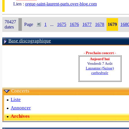
Lien :
orgue-saint-laurent-paris.over-blog.com
70427
Page
1
...
1675
1676
1677
1678
1679
168
dates
Base discographique
- Prochain concert -
Aujourd'hui
Vendredi 7 Août
Lausanne (Suisse)
cathedrale
Concerts
Liste
Annoncer
Archives