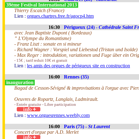
39ème Festival International 2013
Thierry Escaich (France)
Lien :
orgues.chartres.free.fr/agocp4.htm
16:30
Périgueux (24) -
Cathédrale Saint F
avec Jean Baptiste Dupont ( Bordeaux)
” L'Olympe du Romantisme)
- Franz Liszt : sonate en si mineur
- Richard Wagner : Vorspiel und Liebestod (Tristan und Isolde)
- Max Reger : introduktion, variationen und Fuge über ein Ori
- 15€ ; tarif reduit 10€ et gratuit
Lien :
les amis des orgues de périgueux site en construction
16:00
Rennes (35)
inauguration
Bagad de Cesson-Sévigné & improvisations à l'orgue avec Pier
Oeuvres de Ropartz, Langlais, Ladmirault.
- Entrée gratuite - Libre participation
Lien :
www.orguesrennes.weebly.com
16:00
Paris (75) -
St Laurent
Concert d'orgue par A.D. Merlet