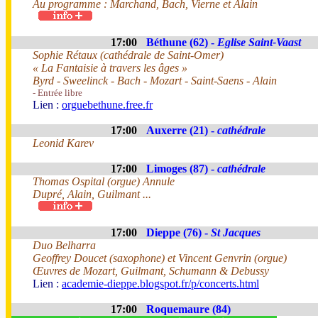
Au programme : Marchand, Bach, Vierne et Alain
17:00
Béthune (62) -
Eglise Saint-Vaast
Sophie Rétaux (cathédrale de Saint-Omer)
« La Fantaisie à travers les âges »
Byrd - Sweelinck - Bach - Mozart - Saint-Saens - Alain
- Entrée libre
Lien :
orguebethune.free.fr
17:00
Auxerre (21) -
cathédrale
Leonid Karev
17:00
Limoges (87) -
cathédrale
Thomas Ospital (orgue) Annule
Dupré, Alain, Guilmant ...
17:00
Dieppe (76) -
St Jacques
Duo Belharra
Geoffrey Doucet (saxophone) et Vincent Genvrin (orgue)
Œuvres de Mozart, Guilmant, Schumann & Debussy
Lien :
academie-dieppe.blogspot.fr/p/concerts.html
17:00
Roquemaure (84)