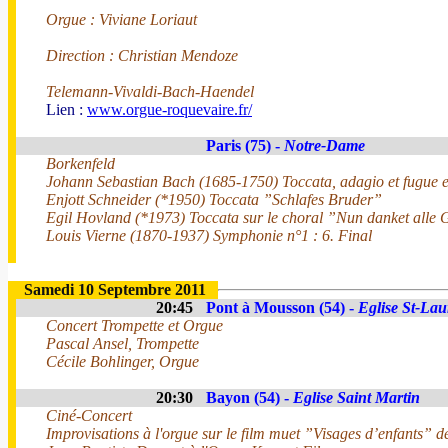
Orgue : Viviane Loriaut
Direction : Christian Mendoze
Telemann-Vivaldi-Bach-Haendel
Lien :
www.orgue-roquevaire.fr/
Paris (75) -
Notre-Dame
Borkenfeld
Johann Sebastian Bach (1685-1750) Toccata, adagio et fugue 
Enjott Schneider (*1950) Toccata ”Schlafes Bruder”
Egil Hovland (*1973) Toccata sur le choral ”Nun danket alle 
Louis Vierne (1870-1937) Symphonie n°1 : 6. Final
Samedi 10 Septembre 2011
20:45
Pont à Mousson (54) -
Eglise St-Lau
Concert Trompette et Orgue
Pascal Ansel, Trompette
Cécile Bohlinger, Orgue
20:30
Bayon (54) -
Eglise Saint Martin
Ciné-Concert
Improvisations à l'orgue sur le film muet ”Visages d’enfants” d