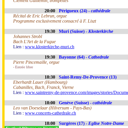
Clément Guillemin, trompettes
20:00
Périgueux (24) -
cathédrale
Récital de Eric Lebrun, orgue
Programme exclusivement consacré à F. Liszt
19:30
Muri (Suisse) -
Klosterkirche
Johannes Strobl
Bach L'Art de la Fugue
Lien :
www.klosterkirche-muri.ch
19:30
Bayonne (64) -
Cathedrale
Pierre Pincemaille, orgue
- Entrée libre
18:30
Saint-Remy-De-Provence (13)
Eberhardt Lauer (Hambourg)
Cabanilles, Bach, Franck, Vierne
Lien :
www.saintremy-de-provence.com/images/stories/Docume
18:00
Genève (Suisse) -
cathédrale
Leo van Doeselaar (Hilversum - Pays-Bas)
Lien :
www.concerts-cathedrale.ch
18:00
Surgères (17) -
Eglise Notre-Dame