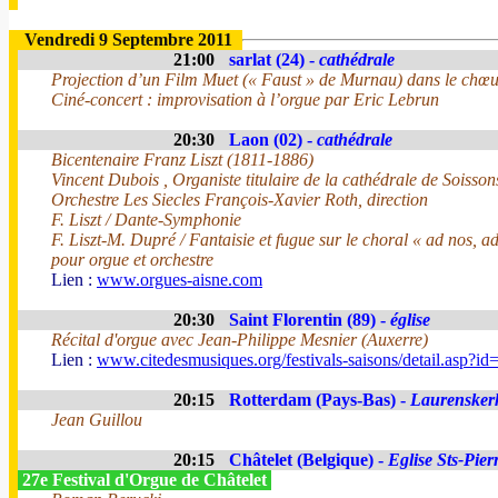
Vendredi 9 Septembre 2011
21:00
sarlat (24) -
cathédrale
Projection d’un Film Muet (« Faust » de Murnau) dans le chœu
Ciné-concert : improvisation à l’orgue par Eric Lebrun
20:30
Laon (02) -
cathédrale
Bicentenaire Franz Liszt (1811-1886)
Vincent Dubois , Organiste titulaire de la cathédrale de Soisson
Orchestre Les Siecles François-Xavier Roth, direction
F. Liszt / Dante-Symphonie
F. Liszt-M. Dupré / Fantaisie et fugue sur le choral « ad nos, 
pour orgue et orchestre
Lien :
www.orgues-aisne.com
20:30
Saint Florentin (89) -
église
Récital d'orgue avec Jean-Philippe Mesnier (Auxerre)
Lien :
www.citedesmusiques.org/festivals-saisons/detail.asp?i
20:15
Rotterdam (Pays-Bas) -
Laurensker
Jean Guillou
20:15
Châtelet (Belgique) -
Eglise Sts-Pier
27e Festival d'Orgue de Châtelet