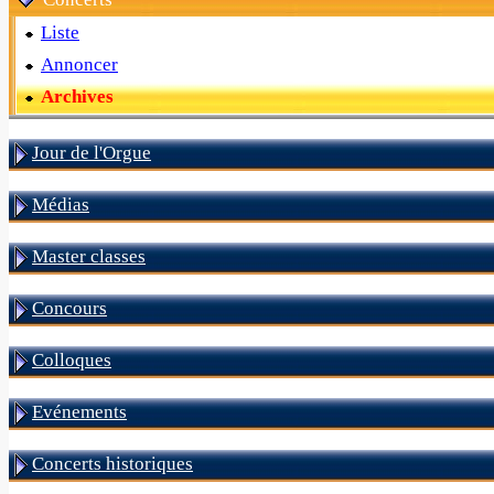
Liste
Annoncer
Archives
Jour de l'Orgue
Médias
Master classes
Concours
Colloques
Evénements
Concerts historiques