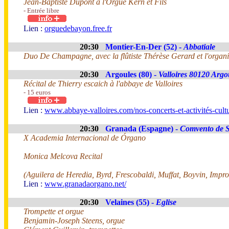
Jean-Baptiste Dupont à l'Orgue Kern et Fils
- Entrée libre
Lien :
orguedebayon.free.fr
20:30
Montier-En-Der (52) -
Abbatiale
Duo De Champagne, avec la flûtiste Thérèse Gerard et l'organi
20:30
Argoules (80) -
Valloires 80120 Argo
Récital de Thierry escaich à l'abbaye de Valloires
- 15 euros
Lien :
www.abbaye-valloires.com/nos-concerts-et-activités-cultu
20:30
Granada (Espagne) -
Comvento de S
X Academia Internacional de Órgano
Monica Melcova Recital
(Aguilera de Heredia, Byrd, Frescobaldi, Muffat, Boyvin, Impro
Lien :
www.granadaorgano.net/
20:30
Velaines (55) -
Eglise
Trompette et orgue
Benjamin-Joseph Steens, orgue