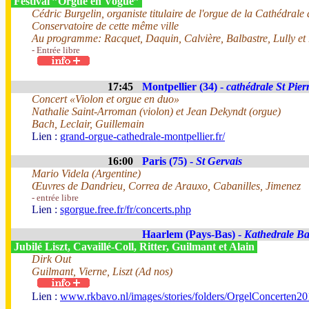
Festival ”Orgue en Vogue”
Cédric Burgelin, organiste titulaire de l'orgue de la Cathédrale 
Conservatoire de cette même ville
Au programme: Racquet, Daquin, Calvière, Balbastre, Lully et
- Entrée libre
17:45
Montpellier (34) -
cathédrale St Pier
Concert «Violon et orgue en duo»
Nathalie Saint-Arroman (violon) et Jean Dekyndt (orgue)
Bach, Leclair, Guillemain
Lien :
grand-orgue-cathedrale-montpellier.fr/
16:00
Paris (75) -
St Gervais
Mario Videla (Argentine)
Œuvres de Dandrieu, Correa de Arauxo, Cabanilles, Jimenez
- entrée libre
Lien :
sgorgue.free.fr/fr/concerts.php
Haarlem (Pays-Bas) -
Kathedrale Bas
Jubilé Liszt, Cavaillé-Coll, Ritter, Guilmant et Alain
Dirk Out
Guilmant, Vierne, Liszt (Ad nos)
Lien :
www.rkbavo.nl/images/stories/folders/OrgelConcerten20