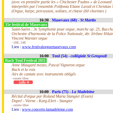
(avec en première partie les « Chichester Psalms » de Leonard 
interprétés par l’ensemble Polifonia Eliane Lavail et Christia
(Orgue, harpe, percussion, solistes, et chœur (60 choristes )
16:30
Masevaux (68) -
St Martin
35e festival de Masevaux
Saint-Saëns : 3e Symphonie pour orgue, marche op. 25, Bacch
Orchestre d'harmonie de la Police Nationale, dir. Jérôme Hilai
Vincent Warnier orgue
- 18E, 14E
Lien :
www.festivalorguemasevaux.com
16:00
Toul (54) -
collégiale St Gengoult
Bach Toul Festival 2011
Anne Maugard mezzo, Pascal Vigneron orgue
Bach et la voix
Airs de cantate avec instruments obligés
- entrée libre
16:00
Paris (75) -
La Madeleine
Récital d'orgue par Roland Maria Stangier (Essen)
Dupré - Vierne - Karg-Elert - Stangier
- entrée libre
Lien :
www.concerts-lamadeleine.com