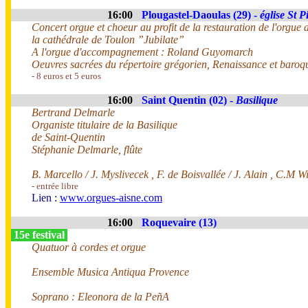
16:00
Plougastel-Daoulas (29) -
église St P
Concert orgue et choeur au profit de la restauration de l'orgue 
la cathédrale de Toulon ”Jubilate”
A l'orgue d'accompagnement : Roland Guyomarch
Oeuvres sacrées du répertoire grégorien, Renaissance et baroq
- 8 euros et 5 euros
16:00
Saint Quentin (02) -
Basilique
Bertrand Delmarle
Organiste titulaire de la Basilique
de Saint-Quentin
Stéphanie Delmarle, flûte
B. Marcello / J. Myslivecek , F. de Boisvallée / J. Alain , C.M W
- entrée libre
Lien :
www.orgues-aisne.com
16:00
Roquevaire (13)
15e festival
Quatuor à cordes et orgue
Ensemble Musica Antiqua Provence
Soprano : Eleonora de la PeñA