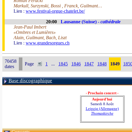
Roman Perucki
Markull, Surzynski, Bossi , Franck, Guilmant…
Lien :
www.festival-orgue-chatelet.be/
20:00
Lausanne (Suisse) -
cathédrale
Jean-Paul Imbert
«Ombres et Lumières»
Alain, Guilmant, Bach, Liszt
Lien :
www.grandesorgues.ch
70458
Page
1
...
1845
1846
1847
1848
1849
185
dates
Base discographique
- Prochain concert -
Aujourd'hui
Samedi 8 Août
Leipzig (Allemagne)
Thomaskirche
Concerts