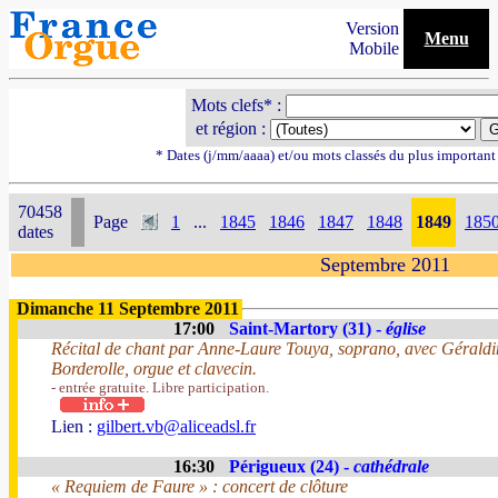
Version
Menu
Mobile
Mots clefs* :
et région :
* Dates (j/mm/aaaa) et/ou mots classés du plus importan
70458
Page
1
...
1845
1846
1847
1848
1849
185
dates
Septembre 2011
Dimanche 11 Septembre 2011
17:00
Saint-Martory (31) -
église
Récital de chant par Anne-Laure Touya, soprano, avec Géraldine
Borderolle, orgue et clavecin.
- entrée gratuite. Libre participation.
Lien :
gilbert.vb@aliceadsl.fr
16:30
Périgueux (24) -
cathédrale
« Requiem de Faure » : concert de clôture