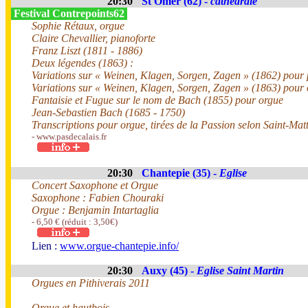
20:30
St Omer (62) -
cathédrale
Festival Contrepoints62
Sophie Rétaux, orgue
Claire Chevallier, pianoforte
Franz Liszt (1811 - 1886)
Deux légendes (1863) :
Variations sur « Weinen, Klagen, Sorgen, Zagen » (1862) pour
Variations sur « Weinen, Klagen, Sorgen, Zagen » (1863) pour
Fantaisie et Fugue sur le nom de Bach (1855) pour orgue
Jean-Sebastien Bach (1685 - 1750)
Transcriptions pour orgue, tirées de la Passion selon Saint-Mat
- www.pasdecalais.fr
20:30
Chantepie (35) -
Eglise
Concert Saxophone et Orgue
Saxophone : Fabien Chouraki
Orgue : Benjamin Intartaglia
- 6,50 € (réduit : 3,50€)
Lien :
www.orgue-chantepie.info/
20:30
Auxy (45) -
Eglise Saint Martin
Orgues en Pithiverais 2011
Orgue et hautbois