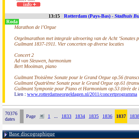
13:15
Rotterdam (Pays-Bas) -
Stadhuis Bu
Roda
Marathon de l’Orgue
Orgelmarathon met integrale uitvoering van de Acht ‘Sonates 
Guilmant 1837-1911. Vier concerten op diverse locaties
Concert 2
Ad van Sleuwen, harmonium
Bert Mooiman, piano
Guilmant Troisième Sonate pour le Grand Orgue op.56 (transc
Guilmant Quatrième Sonate pour le Grand Orgue op.61 (tran
Guilmant Symponie pour Piano et Harmonium op.53 (tirée de 
Lien :
www.rotterdamseorgeldagen.nl/2011/concertprogramma
70376
Page
1
...
1833
1834
1835
1836
1837
183
dates
Base discographique