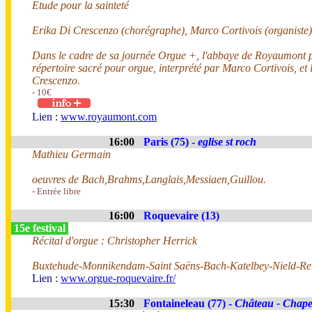
Etude pour la sainteté
Erika Di Crescenzo (chorégraphe), Marco Cortivois (organiste)
Dans le cadre de sa journée Orgue +, l'abbaye de Royaumont pr
répertoire sacré pour orgue, interprété par Marco Cortivois, et 
Crescenzo.
- 10€
Lien :
www.royaumont.com
16:00
Paris (75) -
eglise st roch
Mathieu Germain
oeuvres de Bach,Brahms,Langlais,Messiaen,Guillou.
- Entrée libre
16:00
Roquevaire (13)
15e festival
Récital d'orgue : Christopher Herrick
Buxtehude-Monnikendam-Saint Saëns-Bach-Katelbey-Nield-R
Lien :
www.orgue-roquevaire.fr/
15:30
Fontaineleau (77) -
Château - Chapel