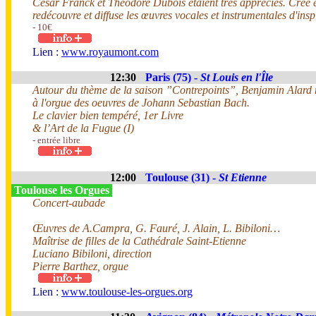
César Franck et Théodore Dubois étaient très appréciés. Créé 
redécouvre et diffuse les œuvres vocales et instrumentales d'insp
- 10€
Lien :
www.royaumont.com
12:30
Paris (75) -
St Louis en l'Île
Autour du thème de la saison ”Contrepoints”, Benjamin Alard nou
à l'orgue des oeuvres de Johann Sebastian Bach.
Le clavier bien tempéré, 1er Livre
& l’Art de la Fugue (I)
- entrée libre
12:00
Toulouse (31) -
St Etienne
Toulouse les Orgues
Concert-aubade
Œuvres de A.Campra, G. Fauré, J. Alain, L. Bibiloni…
Maîtrise de filles de la Cathédrale Saint-Etienne
Luciano Bibiloni, direction
Pierre Barthez, orgue
Lien :
www.toulouse-les-orgues.org