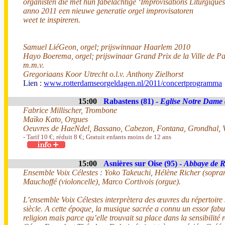
organisten die met hun fabelachtige ‘Improvisations Liturgiques
anno 2011 een nieuwe generatie orgel improvisatoren
weet te inspireren.
Samuel LiéGeon, orgel; prijswinnaar Haarlem 2010
Hayo Boerema, orgel; prijswinaar Grand Prix de la Ville de P
m.m.v.
Gregoriaans Koor Utrecht o.l.v. Anthony Zielhorst
Lien :
www.rotterdamseorgeldagen.nl/2011/concertprogramma
15:00
Rabastens (81) -
Eglise Notre Dame
Fabrice Millischer, Trombone
Maïko Kato, Orgues
Oeuvres de HaeNdel, Bassano, Cabezon, Fontana, Grondhal, 
- Tarif 10 €; réduit 8 €; Gratuit enfants moins de 12 ans
15:00
Asnières sur Oise (95) -
Abbaye de 
Ensemble Voix Célestes : Yoko Takeuchi, Hélène Richer (sopran
Mauchoffé (violoncelle), Marco Cortivois (orgue).
L’ensemble Voix Célestes interprètera des œuvres du répertoir
siècle. A cette époque, la musique sacrée a connu un essor fab
religion mais parce qu’elle trouvait sa place dans la sensibilité