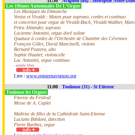
11:30
Avignon (84) -
Métropole Notre-Da
Les 19èmes Automnales De L’Orgue
Les Musiques du Dimanche
Venise et Vivaldi : Motets pour soprano, cordes et continuo
et concertos pour orgue de Vivaldi-Bach, Vivaldi-Walther, Marc
Petra Ahlander, soprano
Lucienne Antonini, orgue doré soliste
Quatuor à cordes de l’Orchestre de Chambre des Cévennes
François Gilles, David Mancinelli, violons
Bernard Pozzera, alto
Sophie Hautier, violoncelle
Luc Antonini, orgue continuo
- entrée libre
Lien :
www.orgueenavignon.org
11:00
Toulouse (31) -
St Etienne
Toulouse les Orgues
Fmesse du Festival
Messe de A. Caplet
Maîtrise de filles de la Cathédrale Saint-Etienne
Luciano Bibiloni, direction
Pierre Barthez, orgue