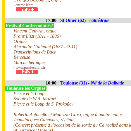
- entrée libre
17:00
St Omer (62) -
cathédrale
Festival Contrepoints62
Vincent Genvrin, orgue
Franz Liszt (1811 - 1886)
Orphée
Alexandre Guilmant (1837 - 1911)
Transcriptions de Bach
Berceuse
Marche héroïque
- www.pasdecalais.fr
16:00
Toulouse (31) -
Nd de la Dalbade
Toulouse les Orgues
Pierre et le Loup
Sonate de W.A. Mozart
Pierre et le Loup de S. Prokofiev
Roberto Antonello et Maurizio Croci, orgue à quatre mains
Jean-Jacques Cubaynes, récitant
(Concert présenté à l’occasion de la sortie du Cd réalisé dans
of Historical Organs)