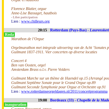
Florence Blatier, orgue
Anne-Lise Bassaget, hautbois
- Libre participation
Lien :
www.chilleurs.org
20:15
Rotterdam (Pays-Bas) -
Laurensker
Roda
Marathon de l’Orgue
Orgelmarathon met integrale uitvoering van de Acht ‘Sonates 
Guilmant 1837-1911. Vier concerten op diverse locaties
Concert 4
Ben van Oosten, orgel
Amsterdam Brass o.l.v. Pierre Volders
Guilmant Marche sur un thème de Haendel op.15 (Arrangé pou
Guilmant Septième Sonate pour le Grand Orgue op.89
Guilmant Seconde Symphonie pour Orgue et Orchestre op.91
Lien :
www.rotterdamseorgeldagen.nl/2011/concertprogramma
19:00
Bordeaux (33) -
Chapelle de la Made
inauguration
Georges Bessonnet, orgue