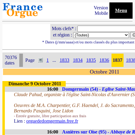
Version
Menu
Mobile
Mots clefs* :
et région :
* Dates (j/mm/aaaa) et/ou mots classés du plus importan
70376
Page
1
...
1833
1834
1835
1836
1837
183
dates
Octobre 2011
Dimanche 9 Octobre 2011
16:00
Domgermain (54) -
Eglise Saint-Ma
Claude Pahud, organiste à l'église Saint-Nicolas d'Auvernier (S
Oeuvres de M.A. Charpentier, G.F. Haendel, J. do Sacramento,
Bernardo Pasquini, Jose Lidon
- Entrée gratuite, libre participation aux frais
Lien :
orguededomgermain.free.fr
16:00
Asnières sur Oise (95) -
Abbaye de 