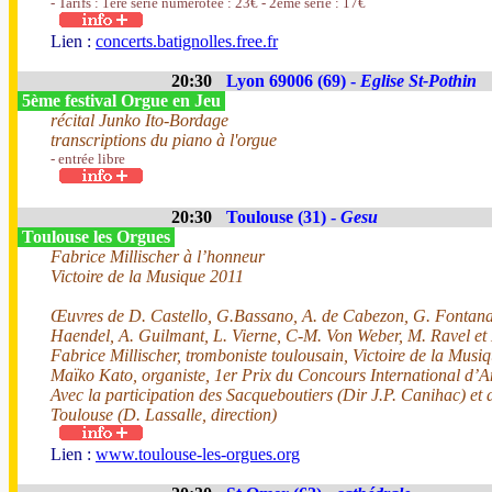
- Tarifs : 1ère série numérotée : 23€ - 2éme série : 17€
Lien :
concerts.batignolles.free.fr
20:30
Lyon 69006 (69) -
Eglise St-Pothin
5ème festival Orgue en Jeu
récital Junko Ito-Bordage
transcriptions du piano à l'orgue
- entrée libre
20:30
Toulouse (31) -
Gesu
Toulouse les Orgues
Fabrice Millischer à l’honneur
Victoire de la Musique 2011
Œuvres de D. Castello, G.Bassano, A. de Cabezon, G. Fontana,
Haendel, A. Guilmant, L. Vierne, C-M. Von Weber, M. Ravel e
Fabrice Millischer, tromboniste toulousain, Victoire de la Musi
Maïko Kato, organiste, 1er Prix du Concours International d’
Avec la participation des Sacqueboutiers (Dir J.P. Canihac) et
Toulouse (D. Lassalle, direction)
Lien :
www.toulouse-les-orgues.org