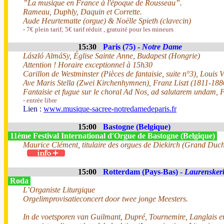
”La musique en France à l'époque de Rousseau”.
Rameau, Duphly, Daquin et Corrette.
Aude Heurtematte (orgue) & Noëlle Spieth (clavecin)
- 7€ plein tarif; 5€ tarif réduit , gratuité pour les mineurs
15:30
Paris (75) -
Notre Dame
László AlmáSy, Église Sainte Anne, Budapest (Hongrie)
Attention ! Horaire exceptionnel à 15h30
Carillon de Westminster (Pièces de fantaisie, suite n°3), Louis
Ave Maris Stella (Zwei Kirchenhymnen), Franz Liszt (1811-188
Fantaisie et fugue sur le choral Ad Nos, ad salutarem undam, 
- entrée libre
Lien :
www.musique-sacree-notredamedeparis.fr
15:00
Bastogne (Belgique)
11ème Festival International d'Orgue de Bastogne (Belgique)
Maurice Clément, titulaire des orgues de Diekirch (Grand Du
15:00
Rotterdam (Pays-Bas) -
Laurensker
Roda
L’Organiste Liturgique
Orgelimprovisatieconcert door twee jonge Meesters.
In de voetsporen van Guilmant, Dupré, Tournemire, Langlais 