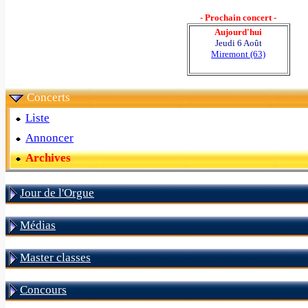
- Prochain concert -
Aujourd'hui
Jeudi 6 Août
Miremont (63)
Concerts
Liste
Annoncer
Archives
Jour de l'Orgue
Médias
Master classes
Concours