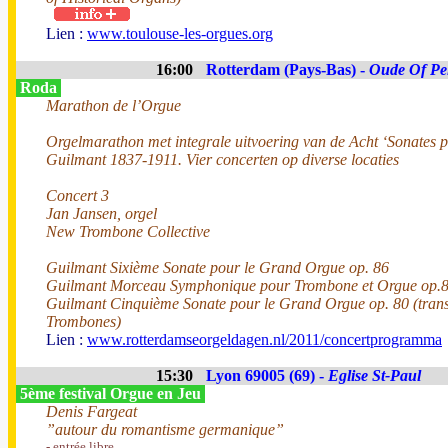
Lien :
www.toulouse-les-orgues.org
16:00
Rotterdam (Pays-Bas) -
Oude Of Pe
Roda
Marathon de l’Orgue
Orgelmarathon met integrale uitvoering van de Acht ‘Sonates 
Guilmant 1837-1911. Vier concerten op diverse locaties
Concert 3
Jan Jansen, orgel
New Trombone Collective
Guilmant Sixième Sonate pour le Grand Orgue op. 86
Guilmant Morceau Symphonique pour Trombone et Orgue op.
Guilmant Cinquième Sonate pour le Grand Orgue op. 80 (transc
Trombones)
Lien :
www.rotterdamseorgeldagen.nl/2011/concertprogramma
15:30
Lyon 69005 (69) -
Eglise St-Paul
5ème festival Orgue en Jeu
Denis Fargeat
”autour du romantisme germanique”
- entrée libre