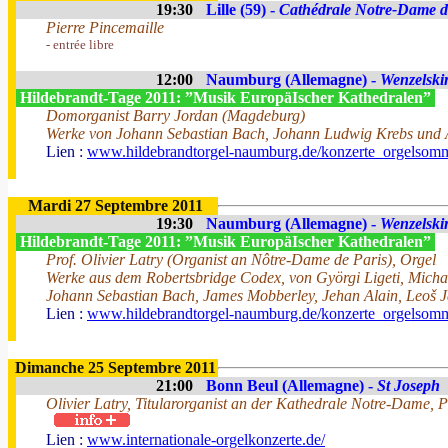
19:30
Lille (59) -
Cathédrale Notre-Dame de
Pierre Pincemaille
- entrée libre
12:00
Naumburg (Allemagne) -
Wenzelski
Hildebrandt-Tage 2011: ”Musik EuropäIscher Kathedralen”
Domorganist Barry Jordan (Magdeburg)
Werke von Johann Sebastian Bach, Johann Ludwig Krebs und Au
Lien :
www.hildebrandtorgel-naumburg.de/konzerte_orgelsomm
Mardi 27 Septembre 2011
19:30
Naumburg (Allemagne) -
Wenzelski
Hildebrandt-Tage 2011: ”Musik EuropäIscher Kathedralen”
Prof. Olivier Latry (Organist an Nôtre-Dame de Paris), Orgel
Werke aus dem Robertsbridge Codex, von Györgi Ligeti, Micha
Johann Sebastian Bach, James Mobberley, Jehan Alain, Leoš J
Lien :
www.hildebrandtorgel-naumburg.de/konzerte_orgelsomm
Dimanche 25 Septembre 2011
21:00
Bonn Beul (Allemagne) -
St Joseph
Olivier Latry, Titularorganist an der Kathedrale Notre-Dame, P
Lien :
www.internationale-orgelkonzerte.de/