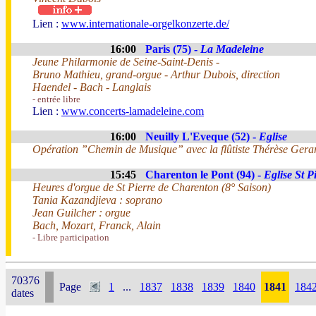
Lien :
www.internationale-orgelkonzerte.de/
16:00
Paris (75) -
La Madeleine
Jeune Philarmonie de Seine-Saint-Denis -
Bruno Mathieu, grand-orgue - Arthur Dubois, direction
Haendel - Bach - Langlais
- entrée libre
Lien :
www.concerts-lamadeleine.com
16:00
Neuilly L'Eveque (52) -
Eglise
Opération ”Chemin de Musique” avec la flûtiste Thérèse Gerard
15:45
Charenton le Pont (94) -
Eglise St P
Heures d'orgue de St Pierre de Charenton (8° Saison)
Tania Kazandjieva : soprano
Jean Guilcher : orgue
Bach, Mozart, Franck, Alain
- Libre participation
70376
Page
1
...
1837
1838
1839
1840
1841
184
dates