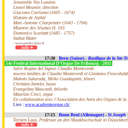
Jensemble Vox Luminis
Lionel Meunier, direction
Giacomo Carissimi (1605 - 1674)
Histoire de Jephté
Marc-Antoine Charpentier (1643 - 1704)
Miserere des Jésuites H. 193
Domenico Scarlatti (1685 - 1757)
Stabat Mater
- www.pasdecalais.fr
17:30
Bern (Suisse) -
Basilique de la Ste-Tr
14e Festival International D’Orgue De Fribourg - 2011
Salve Regine del Signor Claudio Monteverde
œuvres inédites de Claudio Monteverdi et Girolamo Frescobaldi
Makoto Sakurada, Mirko Guadagnini, ténors
Christian Immler, basse
Evangelina Mascardi, théorbe
Maurizio Croci, orgue
En collaboration avec l’Association des Amis des Orgues de la B
Lien :
www.academieorgue.ch/
17:15
Bonn Beul (Allemagne) -
St Joseph
Torsten Laux, Professor an den Musikhochschule in Düsseldorf