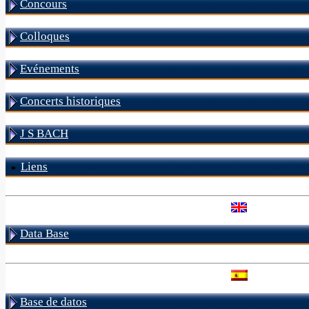
Concours
Colloques
Evénements
Concerts historiques
J S BACH
Liens
Data Base
Base de datos