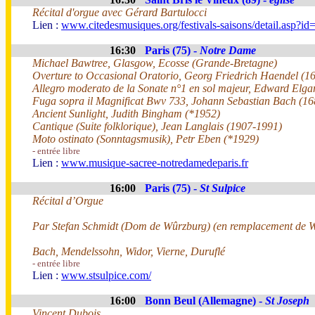
Récital d'orgue avec Gérard Bartulocci
Lien :
www.citedesmusiques.org/festivals-saisons/detail.asp?i
16:30
Paris (75) -
Notre Dame
Michael Bawtree, Glasgow, Ecosse (Grande-Bretagne)
Overture to Occasional Oratorio, Georg Friedrich Haendel (1
Allegro moderato de la Sonate n°1 en sol majeur, Edward Elga
Fuga sopra il Magnificat Bwv 733, Johann Sebastian Bach (1
Ancient Sunlight, Judith Bingham (*1952)
Cantique (Suite folklorique), Jean Langlais (1907-1991)
Moto ostinato (Sonntagsmusik), Petr Eben (*1929)
- entrée libre
Lien :
www.musique-sacree-notredamedeparis.fr
16:00
Paris (75) -
St Sulpice
Récital d’Orgue
Par Stefan Schmidt (Dom de Wûrzburg) (en remplacement de W
Bach, Mendelssohn, Widor, Vierne, Duruflé
- entrée libre
Lien :
www.stsulpice.com/
16:00
Bonn Beul (Allemagne) -
St Joseph
Vincent Dubois