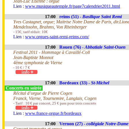
Jean-Luc Etienne : orgue
Lien :
www.musiqueautemple.fr/page7calendrier2011.html
17:00
reims (51) -
Basilique Saint Remi
Yves Castagnet, orgue; Maitrise Notre Dame de Paris, dir.Lion
Mendelssohn, Brahms, Von Rheinberger
- 15€; tarif réduit: 10€
Lien :
www.orgues-saint-remi-reims.com/
17:00
Rouen (76) -
Abbatiale Saint-Ouen
Festival 2011 - Hommage à Cavaillé-Coll
Jean-Baptiste Monnot
4ème symphonie de Vierne
- 10 € / 7 €
17:00
Bordeaux (33) -
St-Michel
Concerts en soirée
Récital d’orgue de Pierre Cogen
Franck, Vierne, Tournemire, Langlais, Cogen
- Tarif : 10 € par concert, 25 € pass pour trois concerts
Lien :
www.france-orgue.fr/bordeaux
17:00
Vernon (27) -
collégiale Notre-Dame
Concert trompette et orgue