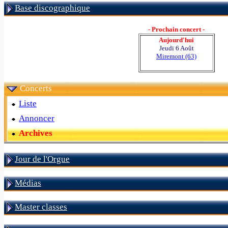
Base discographique
- Prochain concert -
Aujourd'hui
Jeudi 6 Août
Miremont (63)
Concerts
Liste
Annoncer
Archives
Jour de l'Orgue
Médias
Master classes