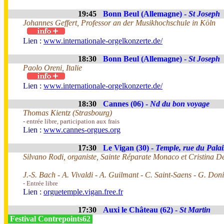
19:45
Bonn Beul (Allemagne) -
St Joseph
Johannes Geffert, Professor an der Musikhochschule in Köln
Lien :
www.internationale-orgelkonzerte.de/
18:30
Bonn Beul (Allemagne) -
St Joseph
Paolo Oreni, Italie
Lien :
www.internationale-orgelkonzerte.de/
18:30
Cannes (06) -
Nd du bon voyage
Thomas Kientz (Strasbourg)
- entrée libre, participation aux frais
Lien :
www.cannes-orgues.org
17:30
Le Vigan (30) -
Temple, rue du Palai
Silvano Rodi, organiste, Sainte Réparate Monaco et Cristina 
J.-S. Bach - A. Vivaldi - A. Guilmant - C. Saint-Saens - G. Doni
- Entrée libre
Lien :
orguetemple.vigan.free.fr
17:30
Auxi le Château (62) -
St Martin
Festival Contrepoints62