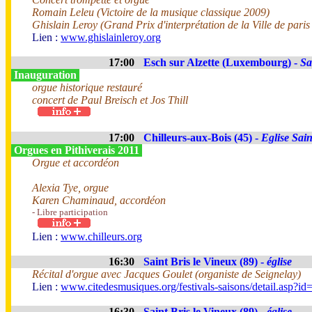
Romain Leleu (Victoire de la musique classique 2009)
Ghislain Leroy (Grand Prix d'interprétation de la Ville de pari
Lien :
www.ghislainleroy.org
17:00
Esch sur Alzette (Luxembourg) -
Sa
Inauguration
orgue historique restauré
concert de Paul Breisch et Jos Thill
17:00
Chilleurs-aux-Bois (45) -
Eglise Sain
Orgues en Pithiverais 2011
Orgue et accordéon
Alexia Tye, orgue
Karen Chaminaud, accordéon
- Libre participation
Lien :
www.chilleurs.org
16:30
Saint Bris le Vineux (89) -
église
Récital d'orgue avec Jacques Goulet (organiste de Seignelay)
Lien :
www.citedesmusiques.org/festivals-saisons/detail.asp?i
16:30
Saint Bris le Vineux (89) -
église