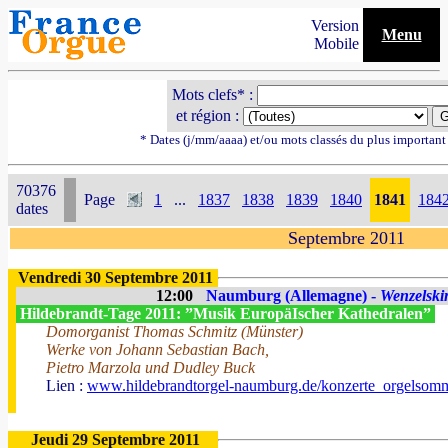
Version
Menu
Mobile
Mots clefs* :
et région :
* Dates (j/mm/aaaa) et/ou mots classés du plus importan
70376
Page
1
...
1837
1838
1839
1840
1841
184
dates
Septembre 2011
Vendredi 30 Septembre 2011
12:00
Naumburg (Allemagne) -
Wenzelski
Hildebrandt-Tage 2011: ”Musik EuropäIscher Kathedralen”
Domorganist Thomas Schmitz (Münster)
Werke von Johann Sebastian Bach,
Pietro Marzola und Dudley Buck
Lien :
www.hildebrandtorgel-naumburg.de/konzerte_orgelsomm
Jeudi 29 Septembre 2011