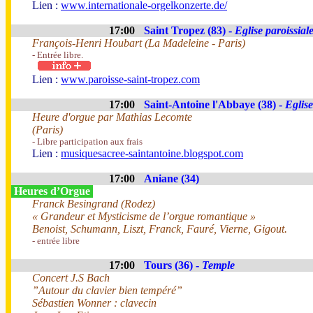
Lien :
www.internationale-orgelkonzerte.de/
17:00
Saint Tropez (83) -
Eglise paroissial
François-Henri Houbart (La Madeleine - Paris)
- Entrée libre.
Lien :
www.paroisse-saint-tropez.com
17:00
Saint-Antoine l'Abbaye (38) -
Eglis
Heure d'orgue par Mathias Lecomte
(Paris)
- Libre participation aux frais
Lien :
musiquesacree-saintantoine.blogspot.com
17:00
Aniane (34)
Heures d’Orgue
Franck Besingrand (Rodez)
« Grandeur et Mysticisme de l’orgue romantique »
Benoist, Schumann, Liszt, Franck, Fauré, Vierne, Gigout.
- entrée libre
17:00
Tours (36) -
Temple
Concert J.S Bach
”Autour du clavier bien tempéré”
Sébastien Wonner : clavecin