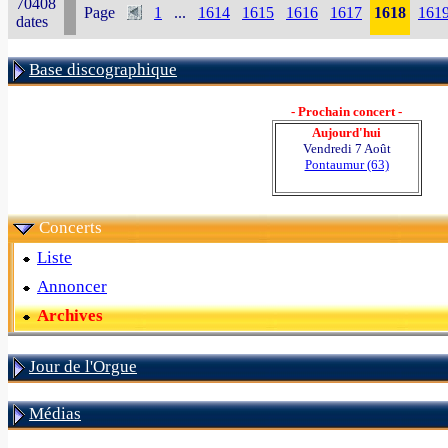
70408
Page
1
...
1614
1615
1616
1617
1618
161
dates
Base discographique
- Prochain concert -
Aujourd'hui
Vendredi 7 Août
Pontaumur (63)
Concerts
Liste
Annoncer
Archives
Jour de l'Orgue
Médias