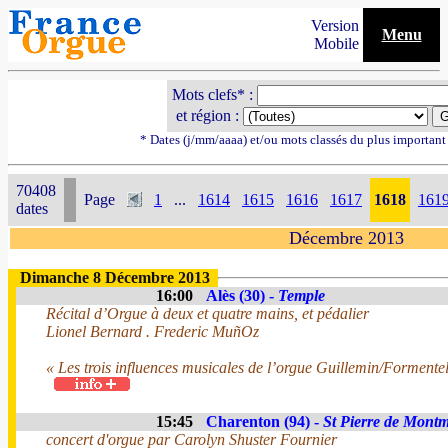
Version
Menu
Mobile
Mots clefs* :
et région :
* Dates (j/mm/aaaa) et/ou mots classés du plus importan
70408
Page
1
...
1614
1615
1616
1617
1618
161
dates
Décembre 2013
Dimanche 8 Décembre 2013
16:00
Alès (30) -
Temple
Récital d’Orgue à deux et quatre mains, et pédalier
Lionel Bernard . Frederic MuñOz
« Les trois influences musicales de l’orgue Guillemin/Formente
15:45
Charenton (94) -
St Pierre de Montm
concert d'orgue par Carolyn Shuster Fournier