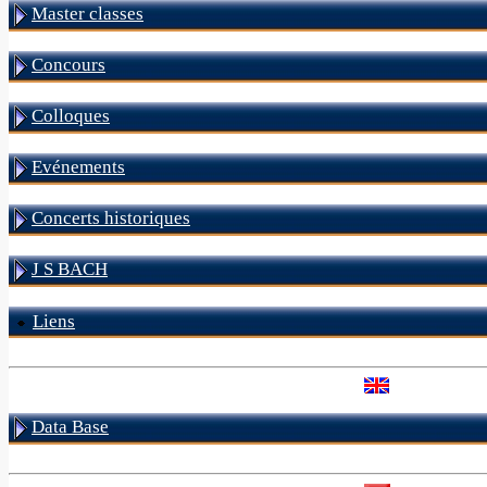
Master classes
Concours
Colloques
Evénements
Concerts historiques
J S BACH
Liens
Data Base