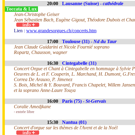
20:00
Lausanne (Suisse) -
cathédrale
Toccata & Lux
Jean-Christophe Geiser
Jean Sébastien Bach, Eugène Gigout, Théodore Dubois et Char
Lien :
www.grandesorgues.ch/concerts.htm
17:00
Toulouse (31) -
Nd du Taur
Jean Claude Guidarini et Nicole Fournié soprano
Ropartz, Chausson, wagner
16:30
Cintegabelle (31)
Concert Orgue et Chant à Cintegabelle en hommage à Sylvie P
Oeuvres de L. et F. Couperin, L. Marchand, H. Dumont, G.Fres
Correa De Arauxo, P. Jimenez
S. Bois, Michel & Y. Bouvard, Francis Chapelet, Willem Jansen
et la soprano Anne-Laure Touya
16:00
Paris (75) -
St-Gervais
Coralie Amedjkane
- entrée libre
15:30
Nantua (01)
Concert d'orgue sur les thèmes de l'Avent et de la Noël