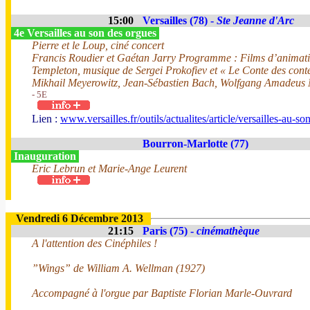
15:00
Versailles (78) -
Ste Jeanne d'Arc
4e Versailles au son des orgues
Pierre et le Loup, ciné concert
Francis Roudier et Gaétan Jarry Programme : Films d’animation
Templeton, musique de Sergei Prokofiev et « Le Conte des cont
Mikhail Meyerowitz, Jean-Sébastien Bach, Wolfgang Amadeus 
- 5E
Lien :
www.versailles.fr/outils/actualites/article/versailles-au-s
Bourron-Marlotte (77)
Inauguration
Eric Lebrun et Marie-Ange Leurent
Vendredi 6 Décembre 2013
21:15
Paris (75) -
cinémathèque
A l'attention des Cinéphiles !
”Wings” de William A. Wellman (1927)
Accompagné à l'orgue par Baptiste Florian Marle-Ouvrard