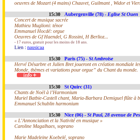
oeuvres de Mozart (4 mains) Chauvet, Guilmant , Widor et Vier
15:30
Aubergenville (78) -
Eglise St Ouen
Concert de musique sacrée
Mathieu Muglioni: ténor
Emmanuel Hocdé: orgue
Oeuvres de Gf Haendel, G Rossini, H Berlioz...
- 17 euros, gratuit pour les moins de 18 ans.
Lien :
nausicaa
15:30
Paris (75) -
St Ambroise
Hervé Désarbre et Julien Bret joueront en création mondiale le
Monde, thèmes et variations pour orgue” du Chant du monde.
15:30
St Quirc (31)
Chants de Noël à l’Harmonium
Muriel Batbie-Castell chant, Maria-Barbara Demiguel flûte à be
Emmanuel Schublin harmonium
15:30
Nice (06) -
St Paul, 28 avenue de Pes
« L’Annonciation et la Nativité en musique »
Caroline Magalhaes, soprano
Marie Madeleine Koebelé, soprano