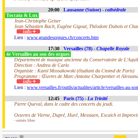
20:00
Lausanne (Suisse) -
cathédrale
Toccata & Lux
Jean-Christophe Geiser
Jean Sébastien Bach, Eugène Gigout, Théodore Dubois et Char
Lien :
www.grandesorgues.ch/concerts.htm
17:30
Versailles (78) -
Chapelle Royale
4e Versailles au son des orgues
Département de musique ancienne du Conservatoire de L'Aqui
Direction : Andrea de Carlo
Organiste : Karol Mossakowski (étudiant du Cnsmd de Paris)
Programme : Œuvres de Marc-Antoine Charpentier et Alessand
Lien :
www.versailles.fr/outils/actualites/article/versailles-au-s
12:45
Paris (75) -
La Trinité
Pierre Queval, dans le cadre des concerts du jeudi.
Oeuvres de Vierne, Dupré, Huré, Messiaen, Escaich et Improvi
- entrée libre