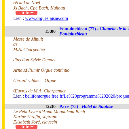
récital de Noël
Js Bach, Cpe Bach, Kuhnau
Lien :
www.orgues-aisne.com
Fontainebleau (77) -
Chapelle de la 
15:00
Fontainebleau
Messe de Minuit
de
M.A. Charpentier
direction Sylvie Demay
Arnaud Pumir Orgue continuo
Gérard sablier – Orgue
Œuvres de M.A. Charpentier
Lien :
bellifontorgue.free.fr/Le%20programme%202020/progr
12:30
Paris (75) -
Hotel de Soubise
Le Petit Livre d’Anna Magdalena Bach
Karine Sérafin, soprano
Elisabeth Joyé, clavecin