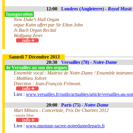
12:00
Londres (Angleterre) -
Royal Music
Inauguration
New Duke's Hall Organ
orgue Kuhn offert par Sir Elton John
Js Bach Organ Recital
Wolfgang Zerer
Samedi 7 Décembre 2013
20:30
Versailles (78) -
Notre-Dame
4e Versailles au son des orgues
Ensemble vocal : Maitrise de Notre-Dame / Ensemble instrument
: Matthieu Jolivet
Direction : Jean-François Frémont.
Lien :
www.versailles.fr/outils/actualites/article/versailles-au-s
20:00
Paris (75) -
Notre-Dame
Mari Mihara - Concertiste, Prix De Chartres 2012
- entrée libre
Lien :
www.musique-sacree-notredamedeparis.fr