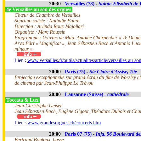
20:30
Versailles (78) -
Sainte-Elisabeth de
4e Versailles au son des orgues
Chœur de Chambre de Versailles
Soprano soliste : Nathalie Fabre
Direction : Arlinda Roux Majollari
Organiste : Marc Roussin
Programme : Œuvres de Marc Antoine Charpentier « Te Deum »
Arvo Pärt « Magnificat », Jean-Sébastien Bach et Antonio Luci
mineur ».
Lien :
www.versailles.fr/outils/actualites/article/versailles-au-s
20:00
Paris (75) -
Ste Claire d'Assise, 19e
Projection exceptionnelle sur grand écran du film de Worsley (
de cinéma par Jean-Philippe Le Trévou
20:00
Lausanne (Suisse) -
cathédrale
Toccata & Lux
Jean-Christophe Geiser
Jean Sébastien Bach, Eugène Gigout, Théodore Dubois et Char
Lien :
www.grandesorgues.ch/concerts.htm
20:00
Paris 07 (75) -
Inja, 56 Boulevard de
Bertrand Bontoux, basse