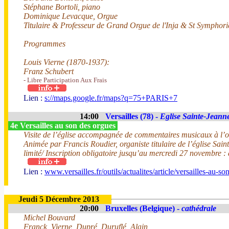
Stéphane Bortoli, piano
Dominique Levacque, Orgue
Titulaire & Professeur de Grand Orgue de l'Inja & St Symphorie
Programmes
Louis Vierne (1870-1937):
Franz Schubert
- Libre Participation Aux Frais
Lien :
s://maps.google.fr/maps?q=75+PARIS+7
14:00
Versailles (78) -
Eglise Sainte-Jeann
4e Versailles au son des orgues
Visite de l’église accompagnée de commentaires musicaux à l’org
Animée par Francis Roudier, organiste titulaire de l’église Sa
limité/ Inscription obligatoire jusqu’au mercredi 27 novembre : af
Lien :
www.versailles.fr/outils/actualites/article/versailles-au-s
Jeudi 5 Décembre 2013
20:00
Bruxelles (Belgique) -
cathédrale
Michel Bouvard
Franck, Vierne, Dupré, Duruflé, Alain