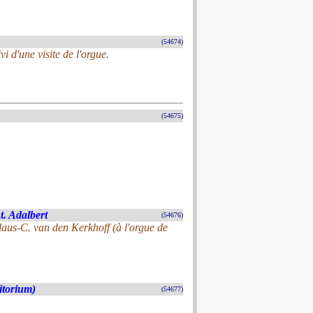
(54674)
 d'une visite de l'orgue.
(54675)
t. Adalbert
(54676)
aus-C. van den Kerkhoff (à l'orgue de
itorium)
(54677)