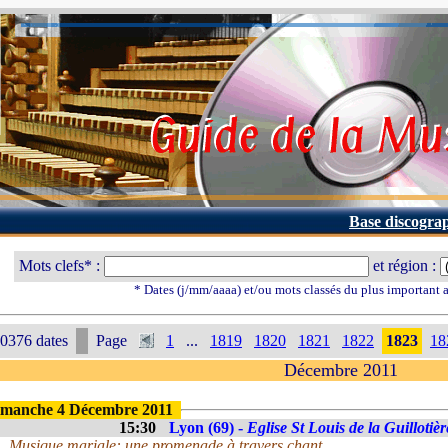
Base discogra
Mots clefs* :
et région :
* Dates (j/mm/aaaa) et/ou mots classés du plus important
0376 dates
Page
1
...
1819
1820
1821
1822
1823
18
Décembre 2011
manche 4 Décembre 2011
15:30
Lyon (69) -
Eglise St Louis de la Guillotièr
Musique mariale: une promenade à travers chant...