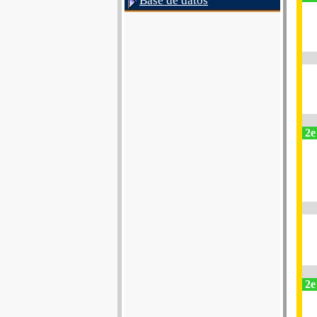
Base de datos
2e 
2e 