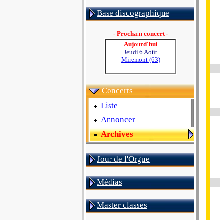
Base discographique
- Prochain concert -
Aujourd'hui
Jeudi 6 Août
Miremont (63)
Concerts
Liste
Annoncer
Archives
Jour de l'Orgue
Médias
Master classes