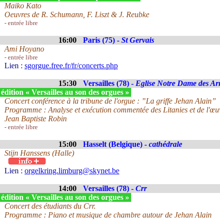
Maiko Kato
Oeuvres de R. Schumann, F. Liszt & J. Reubke
- entrée libre
16:00
Paris (75) -
St Gervais
Ami Hoyano
- entrée libre
Lien :
sgorgue.free.fr/fr/concerts.php
15:30
Versailles (78) -
Eglise Notre Dame des A
édition « Versailles au son des orgues »
Concert conférence à la tribune de l'orgue : ”La griffe Jehan Alain”
Programme : Analyse et exécution commentée des Litanies et de l'œu
Jean Baptiste Robin
- entrée libre
15:00
Hasselt (Belgique) -
cathédrale
Stijn Hanssens (Halle)
Lien :
orgelkring.limburg@skynet.be
14:00
Versailles (78) -
Crr
édition « Versailles au son des orgues »
Concert des étudiants du Crr.
Programme : Piano et musique de chambre autour de Jehan Alain