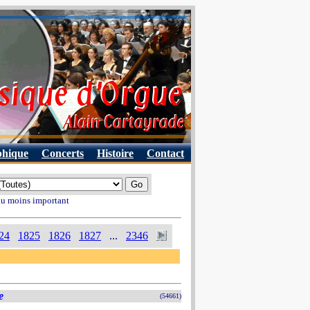
phique
Concerts
Histoire
Contact
 au moins important
24
1825
1826
1827
...
2346
e
(54661)