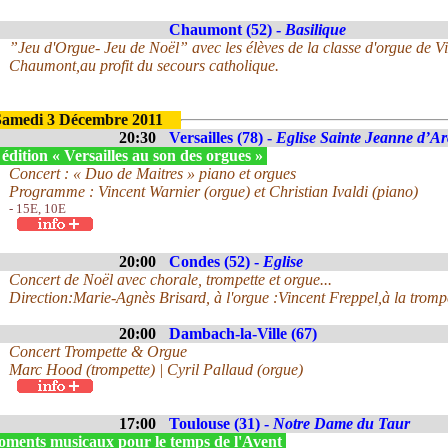
Chaumont (52) -
Basilique
”Jeu d'Orgue- Jeu de Noël” avec les élèves de la classe d'orgue de V
Chaumont,au profit du secours catholique.
Samedi 3 Décembre 2011
20:30
Versailles (78) -
Eglise Sainte Jeanne d’Ar
édition « Versailles au son des orgues »
Concert : « Duo de Maitres » piano et orgues
Programme : Vincent Warnier (orgue) et Christian Ivaldi (piano)
- 15E, 10E
20:00
Condes (52) -
Eglise
Concert de Noël avec chorale, trompette et orgue...
Direction:Marie-Agnès Brisard, à l'orgue :Vincent Freppel,à la trom
20:00
Dambach-la-Ville (67)
Concert Trompette & Orgue
Marc Hood (trompette) | Cyril Pallaud (orgue)
17:00
Toulouse (31) -
Notre Dame du Taur
ments musicaux pour le temps de l'Avent