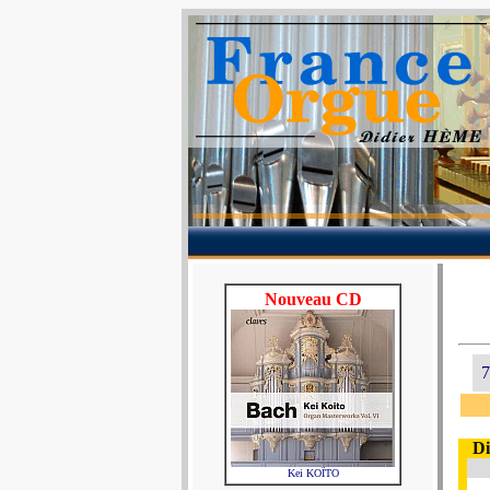
Nouveau CD
7
Di
Kei KOÏTO