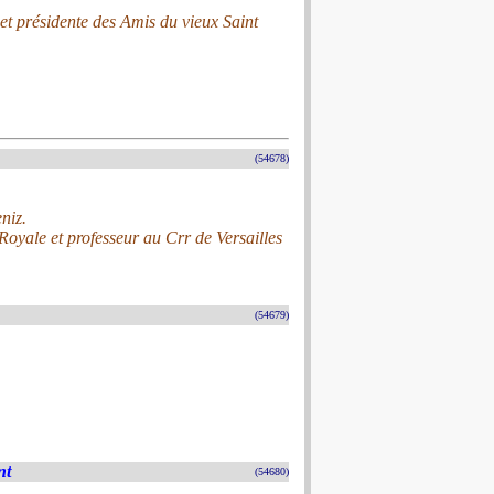
et présidente des Amis du vieux Saint
(54678)
niz.
Royale et professeur au Crr de Versailles
(54679)
nt
(54680)