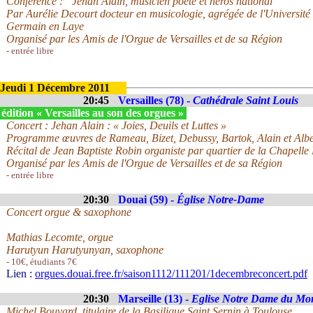
Conférence : ”Jehan Alain, musicien poète et héros national”
Par Aurélie Decourt docteur en musicologie, agrégée de l'Université 
Germain en Laye
Organisé par les Amis de l'Orgue de Versailles et de sa Région
- entrée libre
Jeudi 1 Décembre 2011
20:45
Versailles (78) -
Cathédrale Saint Louis
édition « Versailles au son des orgues »
Concert : Jehan Alain : « Joies, Deuils et Luttes »
Programme œuvres de Rameau, Bizet, Debussy, Bartok, Alain et Albe
Récital de Jean Baptiste Robin organiste par quartier de la Chapelle 
Organisé par les Amis de l'Orgue de Versailles et de sa Région
- entrée libre
20:30
Douai (59) -
Église Notre-Dame
Concert orgue & saxophone
Mathias Lecomte, orgue
Harutyun Harutyunyan, saxophone
- 10€, étudiants 7€
Lien :
orgues.douai.free.fr/saison1112/111201/1decembreconcert.pdf
20:30
Marseille (13) -
Eglise Notre Dame du Mo
Michel Bouvard, titulaire de la Basilique Saint Sernin à Toulouse