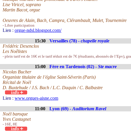
Lise Viricel, soprano
Martin Bacot, orgue
Oeuvres de Alain, Bach, Campra, Clérambault, Mulet, Tournemire
- Libre participation
Lien :
orgue-ndsl.blogspot.com/
15:30
Versailles (78) -
chapelle royale
Frédéric Desenclos
Les Noêlistes
- plein tarif est de 16€ et le tarif réduit est de 7€ (étudiants, abonnés de l’Epv), gr
15:00
Fère en Tardenois (02) -
Ste macre
Nicolas Bucher
Organiste titulaire de l’église Saint-Séverin (Paris)
Récital de Noël
D. Buxtehude / J.S. Bach / L.C. Daquin / C. Balbastre
Lien :
www.orgues-aisne.com
11:00
Lyon (69) -
Auditorium Ravel
Noël baroque
Yves Castagnet
- 16E, 8E