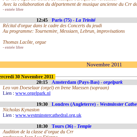
Avec la collaboration du département de musique ancienne du Crr de
- entrée libre
12:45
Paris (75) -
La Trinité
Récital d'orgue dans le cadre des Concerts du jeudi
Au programme: Tournemire, Messiaen, Lebrun, improvisations
Thomas Lacôte, orgue
- entrée libre
Novembre 2011
rcredi 30 Novembre 2011
20:15
Amsterdam (Pays-Bas) -
orgelpark
Leo van Doeselaar (orgel) en Irene Maessen (sopraan)
Lien :
www.orgelpark.nl
19:30
Londres (Angleterre) -
Westminster Cathe
Nicholas Kynaston
Lien :
www.westminstercathedral.org.uk
18:30
Tours (36) -
Temple
Audition de la classe d’orgue du Crr