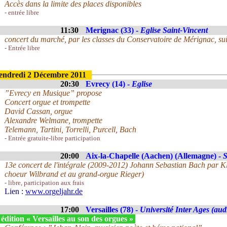
Accès dans la limite des places disponibles
- entrée libre
11:30
Merignac (33) -
Eglise Saint-Vincent
concert du marché, par les classes du Conservatoire de Mérignac, suivi
- Entrée libre
endredi 2 Décembre 2011
20:30
Evrecy (14) -
Eglise
”Evrecy en Musique” propose
Concert orgue et trompette
David Cassan, orgue
Alexandre Welmane, trompette
Telemann, Tartini, Torrelli, Purcell, Bach
- Entrée gratuite-libre participation
20:00
Aix-la-Chapelle (Aachen) (Allemagne) -
S
13e concert de l'intégrale (2009-2012) Johann Sebastian Bach par Kl
choeur Wilbrand et au grand-orgue Rieger)
- libre, participation aux frais
Lien :
www.orgeljahr.de
17:00
Versailles (78) -
Université Inter Ages (aud
édition « Versailles au son des orgues »