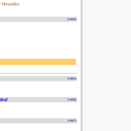
 Versailles
(54684)
(54685)
dral
(54686)
(54687)