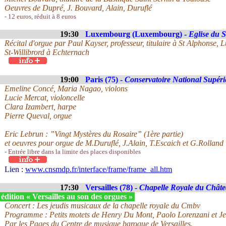
Oeuvres de Dupré, J. Bouvard, Alain, Duruflé
- 12 euros, réduit à 8 euros
19:30
Luxembourg (Luxembourg) -
Eglise du 
Récital d'orgue par Paul Kayser, professeur, titulaire à St Alphonse, L
St-Willibrord à Echternach
19:00
Paris (75) -
Conservatoire National Supér
Emeline Concé, Maria Nagao, violons
Lucie Mercat, violoncelle
Clara Izambert, harpe
Pierre Queval, orgue
Eric Lebrun : ”Vingt Mystères du Rosaire” (1ère partie)
et oeuvres pour orgue de M.Duruflé, J.Alain, T.Escaich et G.Rolland
- Entrée libre dans la limite des places disponibles
Lien :
www.cnsmdp.fr/interface/frame/frame_all.htm
17:30
Versailles (78) -
Chapelle Royale du Châtea
édition « Versailles au son des orgues »
Concert : Les jeudis musicaux de la chapelle royale du Cmbv
Programme : Petits motets de Henry Du Mont, Paolo Lorenzani et Jea
Par les Pages du Centre de musique baroque de Versailles.