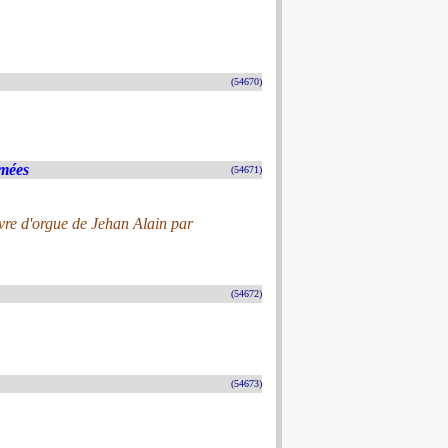
(54670)
rmées
(54671)
vre d'orgue de Jehan Alain par
(54672)
(54673)