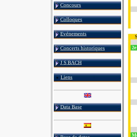
Concours
Colloques
Evénements
2e 
Concerts historiques
J S BACH
Liens
Data Base
Mo