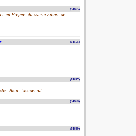
(54665)
incent Freppel du conservatoire de
c
(54666)
(54667)
pette: Alain Jacquemot
(54668)
(54669)