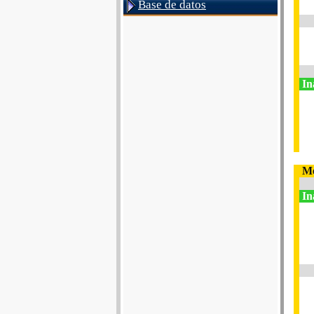
Base de datos
In
Me
In