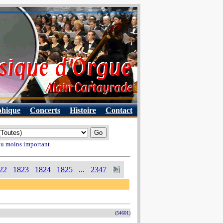
phique
Concerts
Histoire
Contact
 au moins important
22
1823
1824
1825
...
2347
(54601)