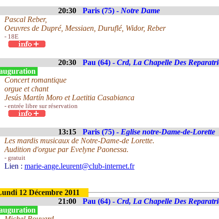
20:30
Paris (75) -
Notre Dame
Pascal Reber,
Oeuvres de Dupré, Messiaen, Duruflé, Widor, Reber
- 18E
20:30
Pau (64) -
Crd, La Chapelle Des Reparatri
auguration
Concert romantique
orgue et chant
Jesús Martín Moro et Laetitia Casabianca
- entrée libre sur réservation
13:15
Paris (75) -
Eglise notre-Dame-de-Lorette
Les mardis musicaux de Notre-Dame-de Lorette.
Audition d'orgue par Evelyne Paonessa.
- gratuit
Lien :
marie-ange.leurent@club-internet.fr
Lundi 12 Décembre 2011
21:00
Pau (64) -
Crd, La Chapelle Des Reparatri
auguration
Michel Bouvard