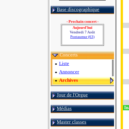
Base discographique
- Prochain concert -
Aujourd'hui
Vendredi 7 Août
Pontaumur (63)
Concerts
Liste
Annoncer
Archives
Jour de l'Orgue
In
Médias
Master classes