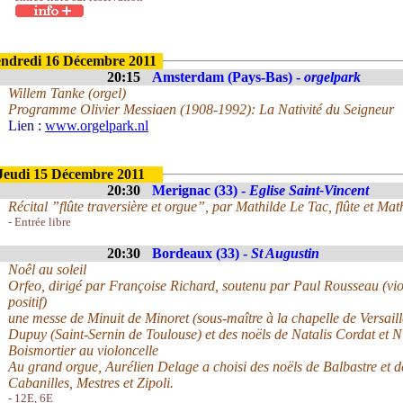
ndredi 16 Décembre 2011
20:15
Amsterdam (Pays-Bas) -
orgelpark
Willem Tanke (orgel)
Programme Olivier Messiaen (1908-1992): La Nativité du Seigneur
Lien :
www.orgelpark.nl
Jeudi 15 Décembre 2011
20:30
Merignac (33) -
Eglise Saint-Vincent
Récital ”flûte traversière et orgue”, par Mathilde Le Tac, flûte et Ma
- Entrée libre
20:30
Bordeaux (33) -
St Augustin
Noêl au soleil
Orfeo, dirigé par Françoise Richard, soutenu par Paul Rousseau (vio
positif)
une messe de Minuit de Minoret (sous-maître à la chapelle de Versai
Dupuy (Saint-Sernin de Toulouse) et des noëls de Natalis Cordat et 
Boismortier au violoncelle
Au grand orgue, Aurélien Delage a choisi des noëls de Balbastre et d
Cabanilles, Mestres et Zipoli.
- 12E, 6E