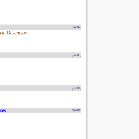
(54602)
ric Desenclos
(54603)
(54604)
ces
(54605)