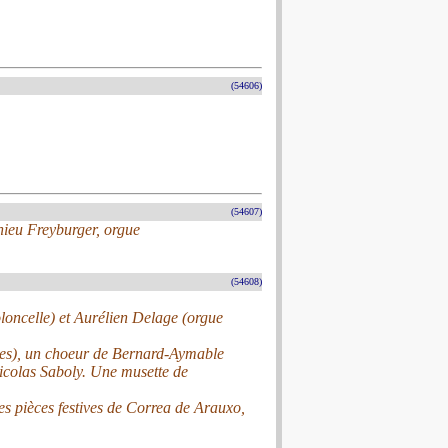
(54606)
(54607)
thieu Freyburger, orgue
(54608)
loncelle) et Aurélien Delage (orgue
lles), un choeur de Bernard-Aymable
Nicolas Saboly. Une musette de
es pièces festives de Correa de Arauxo,