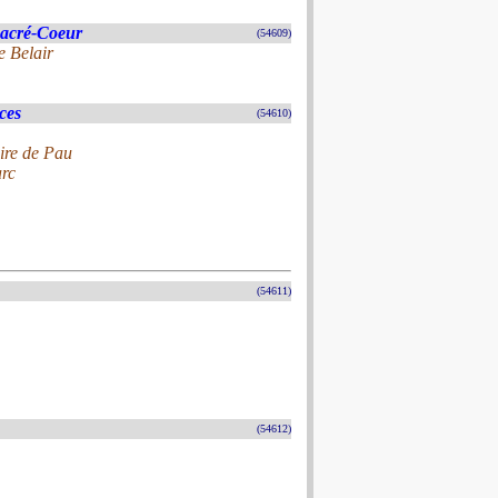
Sacré-Coeur
(54609)
e Belair
ces
(54610)
oire de Pau
arc
(54611)
(54612)