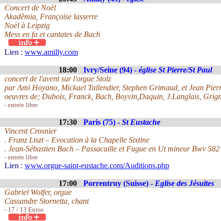
Concert de Noël
Akadêmia, Françoise lasserre
Noël à Leipzig
Mess en fa et cantates de Bach
Lien :
www.amilly.com
18:00
Ivry/Seine (94) -
église St Pierre/St Paul
concert de l'avent sur l'orgue Stolz
par Ami Hoyano, Mickael Tallendier, Stephen Grimaud, et Jean Pier
oeuvres de; Dubois, Franck, Bach, Boyvin,Daquin, J.Langlais, Grig
- entrée libre
17:30
Paris (75) -
St Eustache
Vincent Crosnier
. Franz Liszt – Evocation à la Chapelle Sixtine
. Jean-Sébastien Bach – Passacaille et Fugue en Ut mineur Bwv 582
- entrée libre
Lien :
www.orgue-saint-eustache.com/Auditions.php
17:00
Porrentruy (Suisse) -
Eglise des Jésuites
Gabriel Wolfer, orgue
Cassandre Stornetta, chant
- 17 / 13 Euros