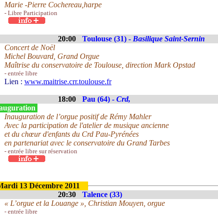
Marie -Pierre Cochereau,harpe
- Libre Participation
20:00
Toulouse (31) -
Basilique Saint-Sernin
Concert de Noël
Michel Bouvard, Grand Orgue
Maîtrise du conservatoire de Toulouse, direction Mark Opstad
- entrée libre
Lien :
www.maitrise.crr.toulouse.fr
18:00
Pau (64) -
Crd,
auguration
Inauguration de l’orgue positif de Rémy Mahler
Avec la participation de l'atelier de musique ancienne
et du chœur d'enfants du Crd Pau-Pyrénées
en partenariat avec le conservatoire du Grand Tarbes
- entrée libre sur réservation
Mardi 13 Décembre 2011
20:30
Talence (33)
« L’orgue et la Louange », Christian Mouyen, orgue
- entrée libre