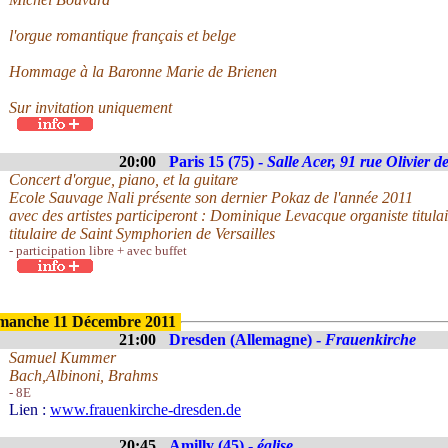
l'orgue romantique français et belge
Hommage à la Baronne Marie de Brienen
Sur invitation uniquement
20:00
Paris 15 (75) -
Salle Acer, 91 rue Olivier d
Concert d'orgue, piano, et la guitare
Ecole Sauvage Nali présente son dernier Pokaz de l'année 2011
avec des artistes participeront : Dominique Levacque organiste titula
titulaire de Saint Symphorien de Versailles
- participation libre + avec buffet
manche 11 Décembre 2011
21:00
Dresden (Allemagne) -
Frauenkirche
Samuel Kummer
Bach,Albinoni, Brahms
- 8E
Lien :
www.frauenkirche-dresden.de
20:45
Amilly (45) -
église