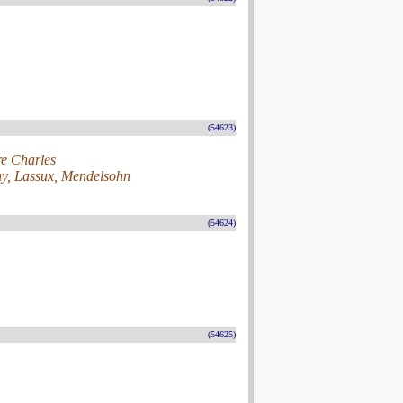
(54623)
re Charles
ny, Lassux, Mendelsohn
(54624)
(54625)