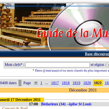
Base discogra
Mots clefs* :
et région :
* Dates (j/mm/aaaa) et/ou mots classés du plus important
0408 dates
Page
1
...
1817
1818
1819
1820
1821
18
Décembre 2011
amedi 17 Décembre 2011
17:00
Bédarieux (34) -
église St Louis
Concert de Noël