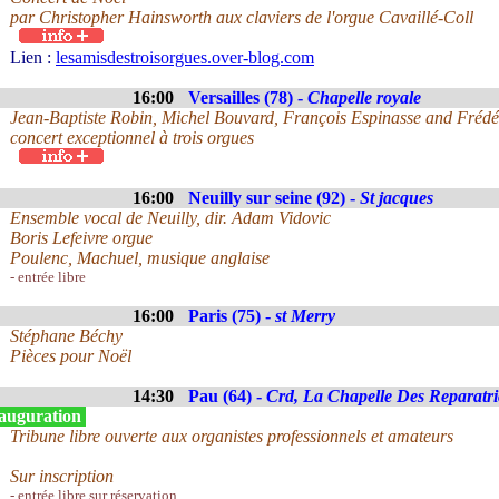
par Christopher Hainsworth aux claviers de l'orgue Cavaillé-Coll
Lien :
lesamisdestroisorgues.over-blog.com
16:00
Versailles (78) -
Chapelle royale
Jean-Baptiste Robin, Michel Bouvard, François Espinasse and Frédé
concert exceptionnel à trois orgues
16:00
Neuilly sur seine (92) -
St jacques
Ensemble vocal de Neuilly, dir. Adam Vidovic
Boris Lefeivre orgue
Poulenc, Machuel, musique anglaise
- entrée libre
16:00
Paris (75) -
st Merry
Stéphane Béchy
Pièces pour Noël
14:30
Pau (64) -
Crd, La Chapelle Des Reparatri
auguration
Tribune libre ouverte aux organistes professionnels et amateurs
Sur inscription
- entrée libre sur réservation