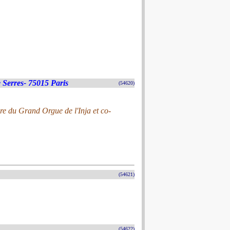
e Serres- 75015 Paris
(54620)
ire du Grand Orgue de l'Inja et co-
(54621)
(54622)