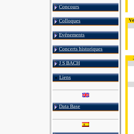
Concours
Ve
Colloques
Evénements
Concerts historiques
J S BACH
Liens
Data Base