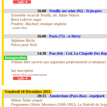
16:00
Neuilly sur seine (92) -
St jacques
Ensemble vocal de Neuilly, dir. Adam Vidovic
Boris Lefeivre orgue
Poulenc, Machuel, musique anglaise
- entrée libre
16:00
Paris (75) -
st Merry
Stéphane Béchy
Pièces pour Noël
14:30
Pau (64) -
Crd, La Chapelle Des Rep
Inauguration
Tribune libre ouverte aux organistes professionnels et amateurs
Sur inscription
- entrée libre sur réservation
Vendredi 16 Décembre 2011
20:15
Amsterdam (Pays-Bas) -
orgelpark
Willem Tanke (orgel)
Programme Olivier Messiaen (1908-1992): La Nativité du Seig