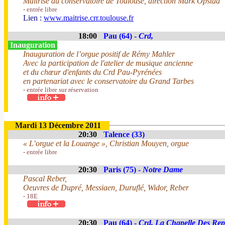
Maîtrise du conservatoire de Toulouse, direction Mark Opstad
- entrée libre
Lien :
www.maitrise.crr.toulouse.fr
18:00
Pau (64) -
Crd,
Inauguration
Inauguration de l’orgue positif de Rémy Mahler
Avec la participation de l'atelier de musique ancienne
et du chœur d'enfants du Crd Pau-Pyrénées
en partenariat avec le conservatoire du Grand Tarbes
- entrée libre sur réservation
Mardi 13 Décembre 2011
20:30
Talence (33)
« L’orgue et la Louange », Christian Mouyen, orgue
- entrée libre
20:30
Paris (75) -
Notre Dame
Pascal Reber,
Oeuvres de Dupré, Messiaen, Duruflé, Widor, Reber
- 18E
20:30
Pau (64) -
Crd, La Chapelle Des Rep