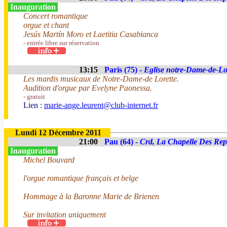
Inauguration
Concert romantique
orgue et chant
Jesús Martín Moro et Laetitia Casabianca
- entrée libre sur réservation
13:15
Paris (75) -
Eglise notre-Dame-de-Lo
Les mardis musicaux de Notre-Dame-de Lorette.
Audition d'orgue par Evelyne Paonessa.
- gratuit
Lien :
marie-ange.leurent@club-internet.fr
Lundi 12 Décembre 2011
21:00
Pau (64) -
Crd, La Chapelle Des Rep
Inauguration
Michel Bouvard
l'orgue romantique français et belge
Hommage à la Baronne Marie de Brienen
Sur invitation uniquement