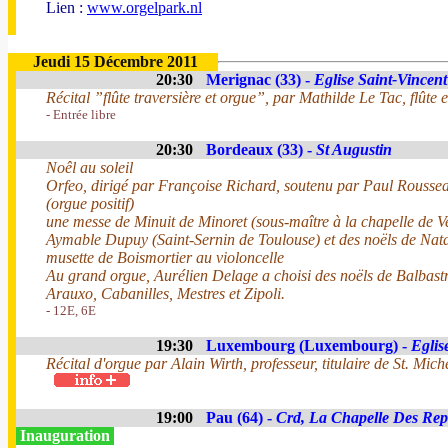
Lien :
www.orgelpark.nl
Jeudi 15 Décembre 2011
20:30
Merignac (33) -
Eglise Saint-Vincent
Récital ”flûte traversière et orgue”, par Mathilde Le Tac, flûte
- Entrée libre
20:30
Bordeaux (33) -
St Augustin
Noêl au soleil
Orfeo, dirigé par Françoise Richard, soutenu par Paul Roussea
(orgue positif)
une messe de Minuit de Minoret (sous-maître à la chapelle de V
Aymable Dupuy (Saint-Sernin de Toulouse) et des noëls de Nata
musette de Boismortier au violoncelle
Au grand orgue, Aurélien Delage a choisi des noëls de Balbastre
Arauxo, Cabanilles, Mestres et Zipoli.
- 12E, 6E
19:30
Luxembourg (Luxembourg) -
Eglis
Récital d'orgue par Alain Wirth, professeur, titulaire de St. Mich
19:00
Pau (64) -
Crd, La Chapelle Des Rep
Inauguration