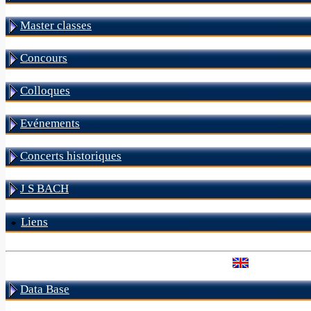
Master classes
Concours
Colloques
Evénements
Concerts historiques
J S BACH
Liens
Data Base