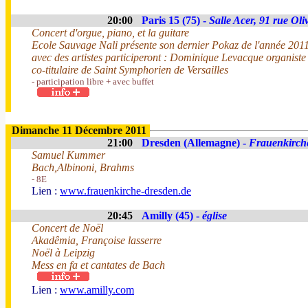
20:00
Paris 15 (75) -
Salle Acer, 91 rue Oli
Concert d'orgue, piano, et la guitare
Ecole Sauvage Nali présente son dernier Pokaz de l'année 201
avec des artistes participeront : Dominique Levacque organiste 
co-titulaire de Saint Symphorien de Versailles
- participation libre + avec buffet
Dimanche 11 Décembre 2011
21:00
Dresden (Allemagne) -
Frauenkirch
Samuel Kummer
Bach,Albinoni, Brahms
- 8E
Lien :
www.frauenkirche-dresden.de
20:45
Amilly (45) -
église
Concert de Noël
Akadêmia, Françoise lasserre
Noël à Leipzig
Mess en fa et cantates de Bach
Lien :
www.amilly.com