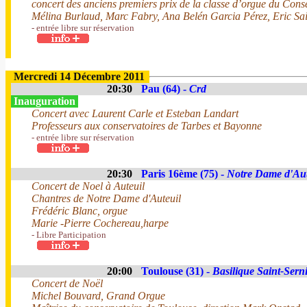
concert des anciens premiers prix de la classe d’orgue du Cons
Mélina Burlaud, Marc Fabry, Ana Belén Garcia Pérez, Eric Sa
- entrée libre sur réservation
Mercredi 14 Décembre 2011
20:30
Pau (64) -
Crd
Inauguration
Concert avec Laurent Carle et Esteban Landart
Professeurs aux conservatoires de Tarbes et Bayonne
- entrée libre sur réservation
20:30
Paris 16ème (75) -
Notre Dame d'Aut
Concert de Noel à Auteuil
Chantres de Notre Dame d'Auteuil
Frédéric Blanc, orgue
Marie -Pierre Cochereau,harpe
- Libre Participation
20:00
Toulouse (31) -
Basilique Saint-Sern
Concert de Noël
Michel Bouvard, Grand Orgue