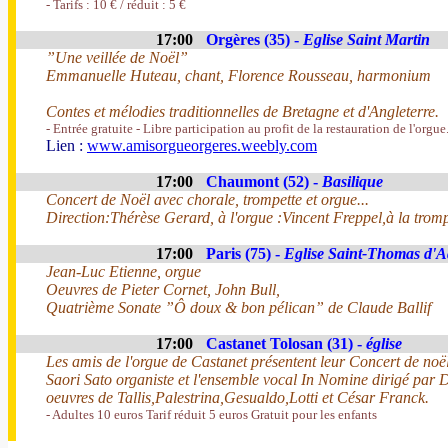
- Tarifs : 10 € / réduit : 5 €
17:00
Orgères (35) -
Eglise Saint Martin
”Une veillée de Noël”
Emmanuelle Huteau, chant, Florence Rousseau, harmonium
Contes et mélodies traditionnelles de Bretagne et d'Angleterre.
- Entrée gratuite - Libre participation au profit de la restauration de l'orgue
Lien :
www.amisorgueorgeres.weebly.com
17:00
Chaumont (52) -
Basilique
Concert de Noël avec chorale, trompette et orgue...
Direction:Thérèse Gerard, à l'orgue :Vincent Freppel,à la trom
17:00
Paris (75) -
Eglise Saint-Thomas d'
Jean-Luc Etienne, orgue
Oeuvres de Pieter Cornet, John Bull,
Quatrième Sonate ”Ô doux & bon pélican” de Claude Ballif
17:00
Castanet Tolosan (31) -
église
Les amis de l'orgue de Castanet présentent leur Concert de noë
Saori Sato organiste et l'ensemble vocal In Nomine dirigé par D
oeuvres de Tallis,Palestrina,Gesualdo,Lotti et César Franck.
- Adultes 10 euros Tarif réduit 5 euros Gratuit pour les enfants