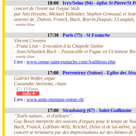
18:00
Ivry/Seine (94) -
église St Pierre/St 
concert de l'avent sur l'orgue Stolz
par Ami Hoyano, Mickael Tallendier, Stephen Grimaud, et Jean
oeuvres de; Dubois, Franck, Bach, Boyvin,Daquin, J.Langlais
- entrée libre
17:30
Paris (75) -
St Eustache
Vincent Crosnier
. Franz Liszt – Evocation à la Chapelle Sixtine
. Jean-Sébastien Bach – Passacaille et Fugue en Ut mineur B
- entrée libre
Lien :
www.orgue-saint-eustache.com/Auditions.php
17:00
Porrentruy (Suisse) -
Eglise des Jésu
Gabriel Wolfer, orgue
Cassandre Stornetta, chant
- 17 / 13 Euros
Lien :
www.amis-musique-orgue.ch/
17:00
Strasbourg (67) -
Saint-Guillaume
”Noëls suisses... et d'ailleurs”.
Guy Bovet interprète des oeuvres d'orgues pour le temps de No
Bach, Franck, Lefébure-Wély, Reichel, Delor et de lui-même, s
concert se terminera par des improvisations sur des thèmes de 