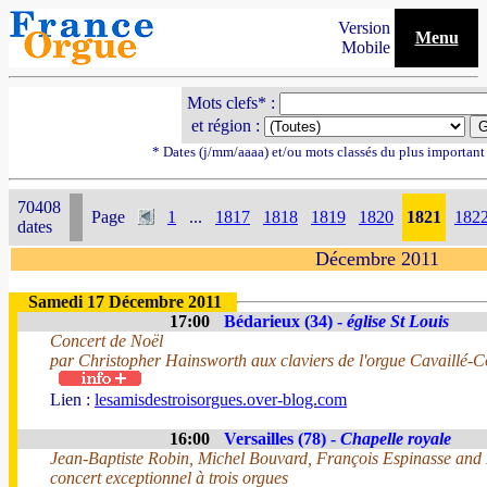
Version
Menu
Mobile
Mots clefs* :
et région :
* Dates (j/mm/aaaa) et/ou mots classés du plus importan
70408
Page
1
...
1817
1818
1819
1820
1821
182
dates
Décembre 2011
Samedi 17 Décembre 2011
17:00
Bédarieux (34) -
église St Louis
Concert de Noël
par Christopher Hainsworth aux claviers de l'orgue Cavaillé-C
Lien :
lesamisdestroisorgues.over-blog.com
16:00
Versailles (78) -
Chapelle royale
Jean-Baptiste Robin, Michel Bouvard, François Espinasse and
concert exceptionnel à trois orgues