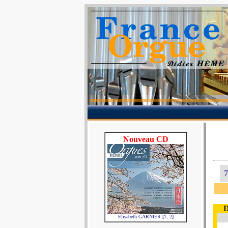
Nouveau CD
7
D
Elisabeth GARNIER [1; 2]