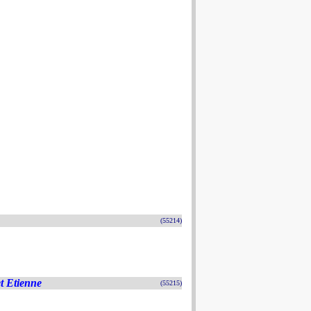
(55214)
et Etienne
(55215)