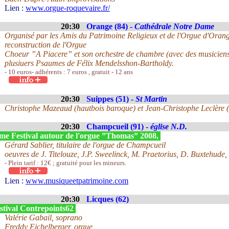
Lien :
www.orgue-roquevaire.fr/
20:30
Orange (84) -
Cathédrale Notre Dame
Organisé par les Amis du Patrimoine Religieux et de l'Orgue d'Orang
reconstruction de l'Orgue
Choeur ”A Piacere” et son orchestre de chambre (avec des musiciens i
plusiuers Psaumes de Félix Mendelsshon-Bartholdy.
- 10 euros- adhérents : 7 euros , gratuit - 12 ans
20:30
Suippes (51) -
St Martin
Christophe Mazeaud (hautbois baroque) et Jean-Christophe Leclère 
20:30
Champcueil (91) -
église N.D.
me Festival autour de l'orgue ”Thomas” 2008,
Gérard Sablier, titulaire de l'orgue de Champcueil
oeuvres de J. Titelouze, J.P. Sweelinck, M. Praetorius, D. Buxtehude,
- Plein tarif : 12€ ; gratuité pour les mineurs.
Lien :
www.musiqueetpatrimoine.com
20:30
Licques (62)
stival Contrepoints62
Valérie Gabail, soprano
Freddy Eichelberger, orgue