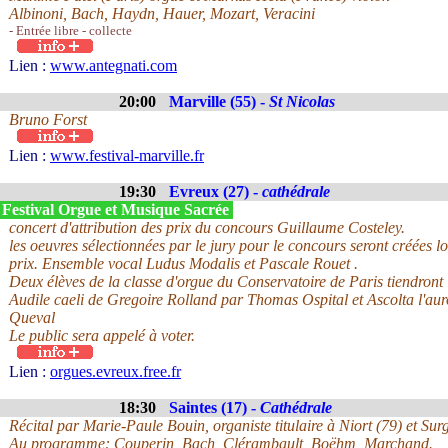
Albinoni, Bach, Haydn, Hauer, Mozart, Veracini
- Entrée libre - collecte
Lien :
www.antegnati.com
20:00
Marville (55) -
St Nicolas
Bruno Forst
Lien :
www.festival-marville.fr
19:30
Evreux (27) -
cathédrale
 Festival Orgue et Musique Sacrée
concert d'attribution des prix du concours Guillaume Costeley.
les oeuvres sélectionnées par le jury pour le concours seront créées lo
prix. Ensemble vocal Ludus Modalis et Pascale Rouet .
Deux élèves de la classe d'orgue du Conservatoire de Paris tiendront 
Audile caeli de Gregoire Rolland par Thomas Ospital et Ascolta l'aur
Queval
Le public sera appelé à voter.
Lien :
orgues.evreux.free.fr
18:30
Saintes (17) -
Cathédrale
Récital par Marie-Paule Bouin, organiste titulaire à Niort (79) et Surg
Au programme: Couperin, Bach, Clérambault, Boëhm, Marchand.