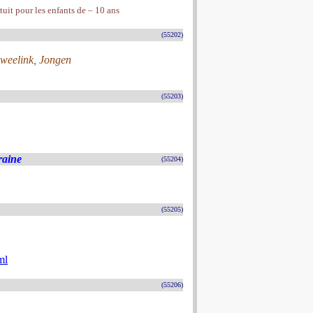
atuit pour les enfants de – 10 ans
(55202)
Sweelink, Jongen
(55203)
raine
(55204)
(55205)
ml
(55206)