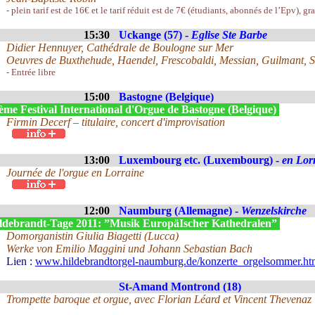
- plein tarif est de 16€ et le tarif réduit est de 7€ (étudiants, abonnés de l’Epv), gr
15:30
Uckange (57) -
Eglise Ste Barbe
Didier Hennuyer, Cathédrale de Boulogne sur Mer
Oeuvres de Buxthehude, Haendel, Frescobaldi, Messian, Guilmant, 
- Entrée libre
15:00
Bastogne (Belgique)
ème Festival International d'Orgue de Bastogne (Belgique)
Firmin Decerf – titulaire, concert d'improvisation
13:00
Luxembourg etc. (Luxembourg) -
en Lor
Journée de l'orgue en Lorraine
12:00
Naumburg (Allemagne) -
Wenzelskirche
ldebrandt-Tage 2011: ”Musik EuropäIscher Kathedralen”
Domorganistin Giulia Biagetti (Lucca)
Werke von Emilio Maggini und Johann Sebastian Bach
Lien :
www.hildebrandtorgel-naumburg.de/konzerte_orgelsommer.ht
St-Amand Montrond (18)
Trompette baroque et orgue, avec Florian Léard et Vincent Thevenaz