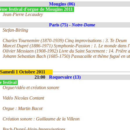
Mougins (06)
ème festival d'orgue de Mougins 2011
Jean-Pierre Lecaudey
Paris (75) -
Notre-Dame
Stefan-Birling
Charles Tournemire (1870-1939) Cinq improvisations : 3. Te Deum
Marcel Dupré (1886-1971) Symphonie-Passion : 1. Le monde dans l'
Olivier Messiaen (1908-1992) Livre du Saint Sacrement : 14. Prière
Johann Sebastian Bach (1685-1750) Passacaille et thème fugué en u
Samedi 1 Octobre 2011
21:00
Roquevaire (13)
 festival
Orgue/vidéo et création sonore
Vidéo Nicolas Contant
Orgue : Martin Bacot
Création sonore : Guillaume de la Villeon
Bach-Dupré-Alain-Improvisations