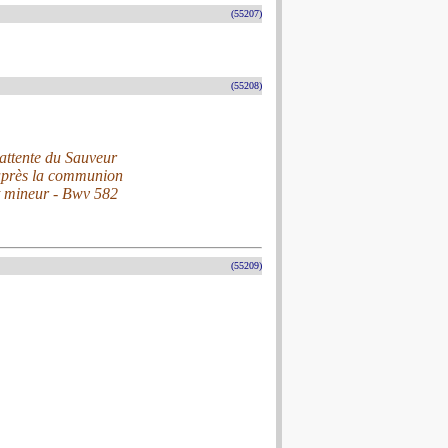
(55207)
(55208)
attente du Sauveur
 après la communion
t mineur - Bwv 582
(55209)