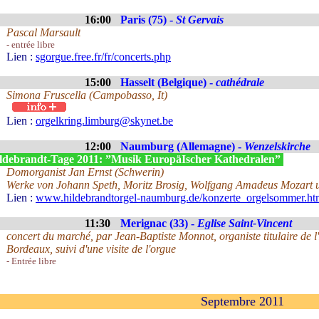
16:00
Paris (75) -
St Gervais
Pascal Marsault
- entrée libre
Lien :
sgorgue.free.fr/fr/concerts.php
15:00
Hasselt (Belgique) -
cathédrale
Simona Fruscella (Campobasso, It)
Lien :
orgelkring.limburg@skynet.be
12:00
Naumburg (Allemagne) -
Wenzelskirche
ldebrandt-Tage 2011: ”Musik EuropäIscher Kathedralen”
Domorganist Jan Ernst (Schwerin)
Werke von Johann Speth, Moritz Brosig, Wolfgang Amadeus Mozart
Lien :
www.hildebrandtorgel-naumburg.de/konzerte_orgelsommer.ht
11:30
Merignac (33) -
Eglise Saint-Vincent
concert du marché, par Jean-Baptiste Monnot, organiste titulaire de l
Bordeaux, suivi d'une visite de l'orgue
- Entrée libre
Septembre 2011