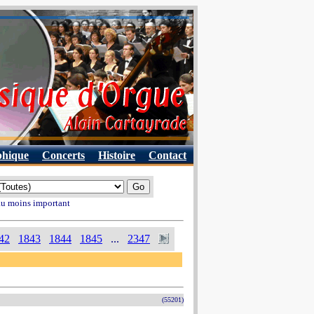
phique
Concerts
Histoire
Contact
 au moins important
42
1843
1844
1845
...
2347
(55201)