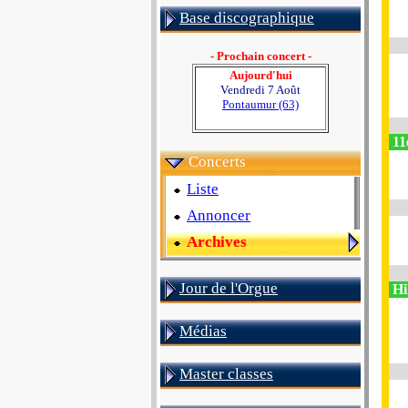
Base discographique
- Prochain concert -
Aujourd'hui
Vendredi 7 Août
Pontaumur (63)
11
Concerts
Liste
Annoncer
Archives
Jour de l'Orgue
Hi
Médias
Master classes