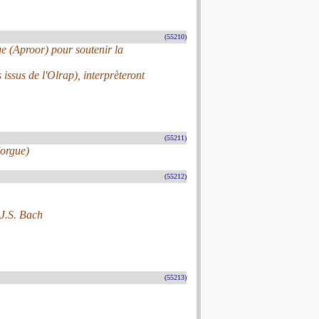
(55210)
e (Aproor) pour soutenir la
ssus de l'Olrap), interprèteront
(55211)
(orgue)
(55212)
 J.S. Bach
(55213)