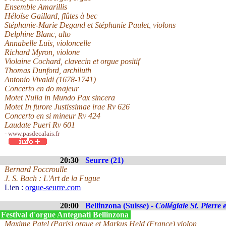
Ensemble Amarillis
Héloïse Gaillard, flûtes à bec
Stéphanie-Marie Degand et Stéphanie Paulet, violons
Delphine Blanc, alto
Annabelle Luis, violoncelle
Richard Myron, violone
Violaine Cochard, clavecin et orgue positif
Thomas Dunford, archiluth
Antonio Vivaldi (1678-1741)
Concerto en do majeur
Motet Nulla in Mundo Pax sincera
Motet In furore Justissimae irae Rv 626
Concerto en si mineur Rv 424
Laudate Pueri Rv 601
- www.pasdecalais.fr
20:30
Seurre (21)
Bernard Foccroulle
J. S. Bach : L'Art de la Fugue
Lien :
orgue-seurre.com
20:00
Bellinzona (Suisse) -
Collégiale St. Pierre 
Festival d'orgue Antegnati Bellinzona
Maxime Patel (Paris) orgue et Markus Held (France) violon