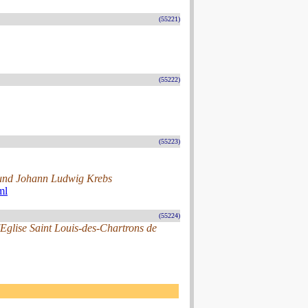
(55221)
(55222)
(55223)
 und Johann Ludwig Krebs
ml
(55224)
'Eglise Saint Louis-des-Chartrons de