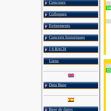
Concours
14
Colloques
Evénements
Concerts historiques
J S BACH
Liens
15e
Data Base
Base de datos