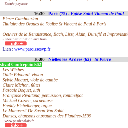
- Entrée payante
16:30
Paris (75) -
Eglise Saint Vincent de Paul
Pierre Cambourian
Titulaire des Orgues de l'église St Vincent de Paul à Paris
Oeuvres de la Renaissance, Bach, Liszt, Alain, Duruflé et Improvisati
- libre participation aux frais
Lien :
www.paroissesvp.fr
16:00
Nielles-lès-Ardres (62) -
St Pierre
stival Contrepoints62
Les Witches
Odile Edouard, violon
Sylvie Moquet, viole de gambe
Claire Michon, flûtes
Pascale Boquet, luth
Françoise Rivalland, percussion, rommelpot
Mickaël Cozien, cornemuse
Freddy Eichelberger, orgue
Le Manuscrit De Susan Van Soldt
Danses, chansons et psaumes des Flandres-1599
- www.pasdecalais.fr