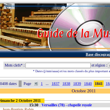
Base discogra
Mots clefs* :
et région :
* Dates (j/mm/aaaa) et/ou mots classés du plus important
0408 dates
Page
1
...
1837
1838
1839
1840
1841
18
Octobre 2011
imanche 2 Octobre 2011
15:30
Versailles (78) -
chapelle royale
Jean-Baptiste Robin