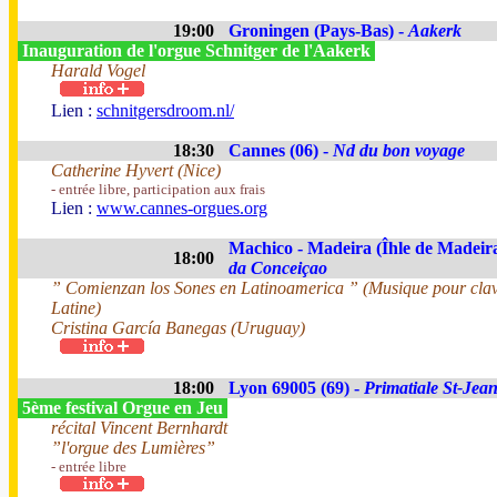
19:00
Groningen (Pays-Bas) -
Aakerk
Inauguration de l'orgue Schnitger de l'Aakerk
Harald Vogel
Lien :
schnitgersdroom.nl/
18:30
Cannes (06) -
Nd du bon voyage
Catherine Hyvert (Nice)
- entrée libre, participation aux frais
Lien :
www.cannes-orgues.org
Machico - Madeira (Îhle de Madeira
18:00
da Conceiçao
” Comienzan los Sones en Latinoamerica ” (Musique pour clav
Latine)
Cristina García Banegas (Uruguay)
18:00
Lyon 69005 (69) -
Primatiale St-Jea
5ème festival Orgue en Jeu
récital Vincent Bernhardt
”l'orgue des Lumières”
- entrée libre