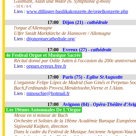
Guilmant, Alain und Widor (6. Symphonie g-moll)
- 10 € / 6 €
Lien :
www.dillinger-basilikakonzerte.de/orgelkonzerte.php
17:00
Dijon (21) -
cathédrale
l'orgue d'Allemagne
Ulfer Smidt Marktkirche de Hannovre / Allemagne
Lien :
dijonorguecathedrale.org/
17:00
Evreux (27) -
cathédrale
4e Festival Orgue et Musique Sacrée
Récital donné par Odile Jutten à l'occasion du 200e anniversair
Lien :
orgues.evreux.free.fr
17:00
Paris (75) -
Eglise St Augustin
L'organiste Felipe López de Madrid (San Ginés et Perpetuo Soco
Bach,Ferdinando Provesi,Mendelssohn,Vierne et J.Alain.
Lien :
minouchie@hotmail.fr
17:00
Avignon (84) -
Opéra-Théâtre d’Avi
Les 19èmes Automnales De L’Orgue
Messe en si mineur de Bach
Orchestre et Solistes de la 18ème Académie Baroque Europée
Sigiswald Kuijken, direction
Dans le cadre du Festival de Musique Ancienne Avignon-Vaucl