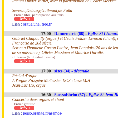
Recital Olivier Vernet, avec la participation de Cedric Meckler
Severac,Debussy,Guilmant,de Falla
- Entrée libre, participation aux frais
Lien :
orguelunel.free.fr
17:00
Dannemarie (68) -
Eglise St Léonar
Gabriel Chapouilly (orgue ) et Cécile Foltzer-Lenuzza (chant
Française de 20è siècle.
Seront à l'honneur Gaston Litaize, Jean Langlais,(20 ans de leu
de sa naissance), Olivier Messiaen et Maurice Duruflé.
- 10 euros (tarif réduit 5 euros)
17:00
sètes (34) -
décanale
Récital d'orgue
A l'orgue Prospère Moitessier 1843 classé M.H
Jean-Luc Ho, orgue
16:30
Saessolsheim (67) -
Eglise St-Jean Ba
Concert à deux orgues et chant
- Entrée gratuite
Lien :
perso.orange.fr/asamos/