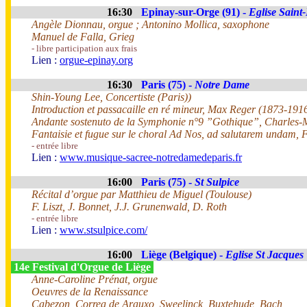
16:30
Epinay-sur-Orge (91) -
Eglise Saint
Angèle Dionnau, orgue ; Antonino Mollica, saxophone
Manuel de Falla, Grieg
- libre participation aux frais
Lien :
orgue-epinay.org
16:30
Paris (75) -
Notre Dame
Shin-Young Lee, Concertiste (Paris))
Introduction et passacaille en ré mineur, Max Reger (1873-191
Andante sostenuto de la Symphonie n°9 ”Gothique”, Charles-
Fantaisie et fugue sur le choral Ad Nos, ad salutarem undam, 
- entrée libre
Lien :
www.musique-sacree-notredamedeparis.fr
16:00
Paris (75) -
St Sulpice
Récital d’orgue par Matthieu de Miguel (Toulouse)
F. Liszt, J. Bonnet, J.J. Grunenwald, D. Roth
- entrée libre
Lien :
www.stsulpice.com/
16:00
Liège (Belgique) -
Eglise St Jacques
14e Festival d'Orgue de Liège
Anne-Caroline Prénat, orgue
Oeuvres de la Renaissance
Cabezon, Correa de Arauxo, Sweelinck, Buxtehude, Bach