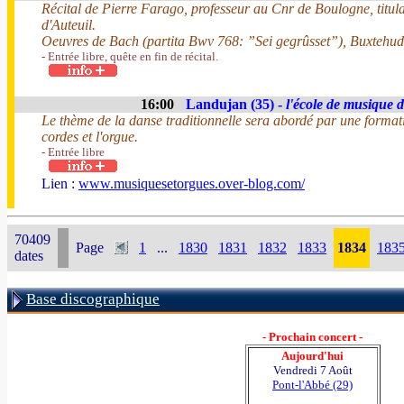
Récital de Pierre Farago, professeur au Cnr de Boulogne, titul
d'Auteuil.
Oeuvres de Bach (partita Bwv 768: ”Sei gegrûsset”), Buxtehud
- Entrée libre, quête en fin de récital.
16:00
Landujan (35) -
l'école de musique 
Le thème de la danse traditionnelle sera abordé par une forma
cordes et l'orgue.
- Entrée libre
Lien :
www.musiquesetorgues.over-blog.com/
70409
Page
1
...
1830
1831
1832
1833
1834
183
dates
Base discographique
- Prochain concert -
Aujourd'hui
Vendredi 7 Août
Pont-l'Abbé (29)