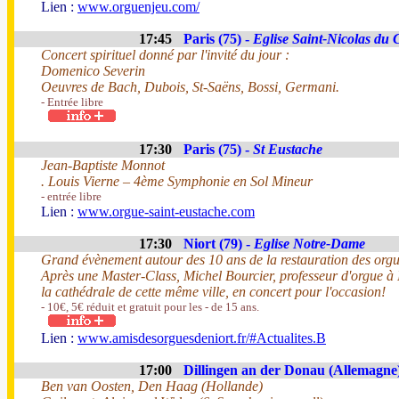
Lien :
www.orguenjeu.com/
17:45
Paris (75) -
Eglise Saint-Nicolas du
Concert spirituel donné par l'invité du jour :
Domenico Severin
Oeuvres de Bach, Dubois, St-Saëns, Bossi, Germani.
- Entrée libre
17:30
Paris (75) -
St Eustache
Jean-Baptiste Monnot
. Louis Vierne – 4ème Symphonie en Sol Mineur
- entrée libre
Lien :
www.orgue-saint-eustache.com
17:30
Niort (79) -
Eglise Notre-Dame
Grand évènement autour des 10 ans de la restauration des orgu
Après une Master-Class, Michel Bourcier, professeur d'orgue à 
la cathédrale de cette même ville, en concert pour l'occasion!
- 10€, 5€ réduit et gratuit pour les - de 15 ans.
Lien :
www.amisdesorguesdeniort.fr/#Actualites.B
17:00
Dillingen an der Donau (Allemagne
Ben van Oosten, Den Haag (Hollande)