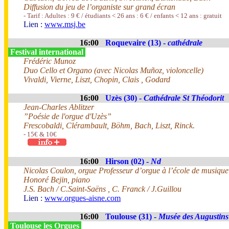
Diffusion du jeu de l’organiste sur grand écran
- Tarif : Adultes : 9 € / étudiants < 26 ans : 6 € / enfants < 12 ans : gratuit
Lien :
www.msj.be
16:00
Roquevaire (13) -
cathédrale
Festival international
Frédéric Munoz
Duo Cello et Organo (avec Nicolas Muñoz, violoncelle)
Vivaldi, Vierne, Liszt, Chopin, Clais , Godard
16:00
Uzès (30) -
Cathédrale St Théodorit
Jean-Charles Ablitzer
”Poésie de l'orgue d'Uzès”
Frescobaldi, Clérambault, Böhm, Bach, Liszt, Rinck.
- 15€ & 10€
16:00
Hirson (02) -
Nd
Nicolas Coulon, orgue Professeur d’orgue à l’école de musiqu
Honoré Bejin, piano
J.S. Bach / C.Saint-Saëns , C. Franck / J.Guillou
Lien :
www.orgues-aisne.com
16:00
Toulouse (31) -
Musée des Augustins
Toulouse les Orgues