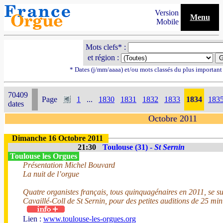
Version
Menu
Mobile
Mots clefs* :
et région :
* Dates (j/mm/aaaa) et/ou mots classés du plus importan
70409
Page
1
...
1830
1831
1832
1833
1834
183
dates
Octobre 2011
Dimanche 16 Octobre 2011
21:30
Toulouse (31) -
St Sernin
Toulouse les Orgues
Présentation Michel Bouvard
La nuit de l’orgue
Quatre organistes français, tous quinquagénaires en 2011, se s
Cavaillé-Coll de St Sernin, pour des petites auditions de 25 min
Lien :
www.toulouse-les-orgues.org