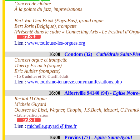
Concert de clôture
À la pointe du jazz, improvisations
Bert Van Den Brink (Pays-Bas), grand orgue
Bert Joris (Belgique), trompette
(Présenté dans le cadre « Connecting Arts - Le Festival d’Orgu
Lien :
www.toulouse-les-orgues.org
16:00
Condom (32) -
Cathédrale Saint-Pie
Concert orgue et trompette
Thierry Escaich (orgue)
Eric Aubier (trompette)
- 15 € adultes et 10 € tarif réduit
Lien :
www.tourisme-tenareze.com/manifestations.php
16:00
Alfortville 94140 (94) -
Eglise Notr
Recital D'Orgue
Michele Guyard
Oeuvres de Liszt, Wagner, Chopin, J.S.Bach, Mozart, C.Franck
- Libre participation
Lien :
michelle.guyard @free.fr
16:00
Provins (77) -
Eglise Saint-Ayoul