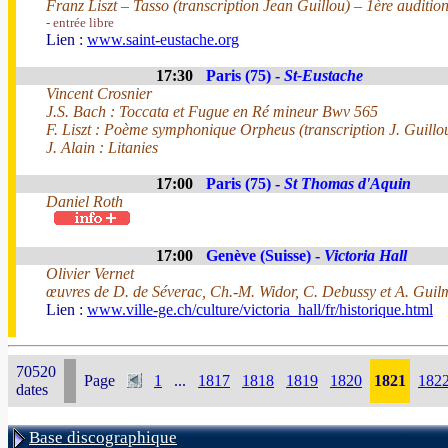
Franz Liszt – Tasso (transcription Jean Guillou) – 1ère auditio
- entrée libre
Lien :
www.saint-eustache.org
17:30
Paris (75) -
St-Eustache
Vincent Crosnier
J.S. Bach : Toccata et Fugue en Ré mineur Bwv 565
F. Liszt : Poème symphonique Orpheus (transcription J. Guillo
J. Alain : Litanies
17:00
Paris (75) -
St Thomas d'Aquin
Daniel Roth
17:00
Genève (Suisse) -
Victoria Hall
Olivier Vernet
œuvres de D. de Séverac, Ch.-M. Widor, C. Debussy et A. Guil
Lien :
www.ville-ge.ch/culture/victoria_hall/fr/historique.html
70520
Page
1
...
1817
1818
1819
1820
1821
182
dates
Base discographique