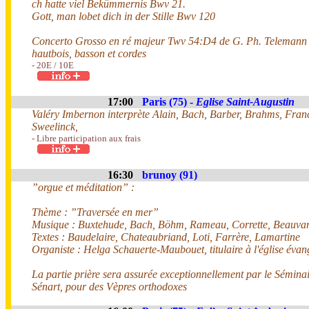
ch hatte viel Bekümmernis Bwv 21.
Gott, man lobet dich in der Stille Bwv 120
Concerto Grosso en ré majeur Twv 54:D4 de G. Ph. Telemann p
hautbois, basson et cordes
- 20E / 10E
17:00
Paris (75) -
Eglise Saint-Augustin
Valéry Imbernon interprète Alain, Bach, Barber, Brahms, Fran
Sweelinck,
- Libre participation aux frais
16:30
brunoy (91)
”orgue et méditation” :
Thème : ”Traversée en mer”
Musique : Buxtehude, Bach, Böhm, Rameau, Corrette, Beauvar
Textes : Baudelaire, Chateaubriand, Loti, Farrère, Lamartine
Organiste : Helga Schauerte-Maubouet, titulaire à l'église éva
La partie prière sera assurée exceptionnellement par le Sémina
Sénart, pour des Vèpres orthodoxes