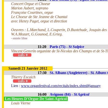
Concert Orgue et Choeur
Marion Aubert, soprano
Françoise Courtines, orgue
Le Choeur de Ste Jeanne de Chantal
avec Henry Paget, orgue et direction
Oeuvres : L.Marchand, L.Couperin, D.Buxtehude, Josquin des P
W.A.Mozart, G.Gounod, E.Grieg.
- entrée libre
11:20
Paris (75) -
St Sulpice
Vincent Genvrin organiste de St-Nicolas des Champs et de St
Samedi 21 Janvier 2012
17:30
St. Albans (Angleterre) -
St. Albans
Thierry Escaich
Lien :
www.organfestival.com/recitals/index.shtml#january
16:00
Avignon (84) -
St Agricol
Les Heures D’Orgue De Saint-Agricol
Louis Vierne