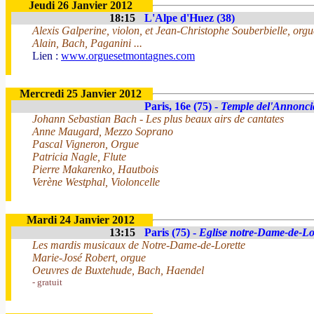
Jeudi 26 Janvier 2012
18:15
L'Alpe d'Huez (38)
Alexis Galperine, violon, et Jean-Christophe Souberbielle, orgu
Alain, Bach, Paganini ...
Lien :
www.orguesetmontagnes.com
Mercredi 25 Janvier 2012
Paris, 16e (75) -
Temple del'Annonci
Johann Sebastian Bach - Les plus beaux airs de cantates
Anne Maugard, Mezzo Soprano
Pascal Vigneron, Orgue
Patricia Nagle, Flute
Pierre Makarenko, Hautbois
Verène Westphal, Violoncelle
Mardi 24 Janvier 2012
13:15
Paris (75) -
Eglise notre-Dame-de-Lo
Les mardis musicaux de Notre-Dame-de-Lorette
Marie-José Robert, orgue
Oeuvres de Buxtehude, Bach, Haendel
- gratuit