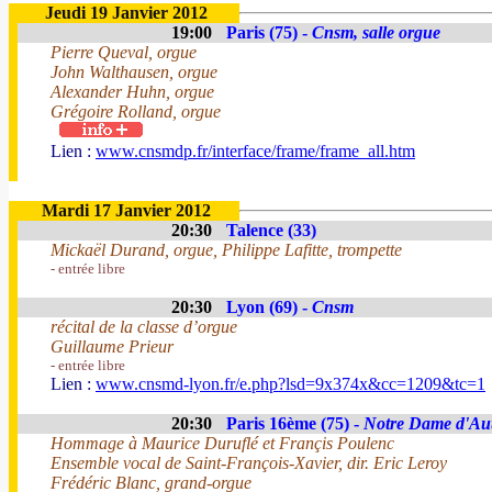
Jeudi 19 Janvier 2012
19:00
Paris (75) -
Cnsm, salle orgue
Pierre Queval, orgue
John Walthausen, orgue
Alexander Huhn, orgue
Grégoire Rolland, orgue
Lien :
www.cnsmdp.fr/interface/frame/frame_all.htm
Mardi 17 Janvier 2012
20:30
Talence (33)
Mickaël Durand, orgue, Philippe Lafitte, trompette
- entrée libre
20:30
Lyon (69) -
Cnsm
récital de la classe d’orgue
Guillaume Prieur
- entrée libre
Lien :
www.cnsmd-lyon.fr/e.php?lsd=9x374x&cc=1209&tc=1
20:30
Paris 16ème (75) -
Notre Dame d'Aut
Hommage à Maurice Duruflé et Françis Poulenc
Ensemble vocal de Saint-François-Xavier, dir. Eric Leroy
Frédéric Blanc, grand-orgue