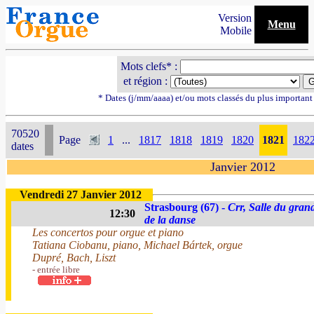
Version
Menu
Mobile
Mots clefs* :
et région :
* Dates (j/mm/aaaa) et/ou mots classés du plus importan
70520
Page
1
...
1817
1818
1819
1820
1821
182
dates
Janvier 2012
Vendredi 27 Janvier 2012
Strasbourg (67) -
Crr, Salle du gran
12:30
de la danse
Les concertos pour orgue et piano
Tatiana Ciobanu, piano, Michael Bártek, orgue
Dupré, Bach, Liszt
- entrée libre