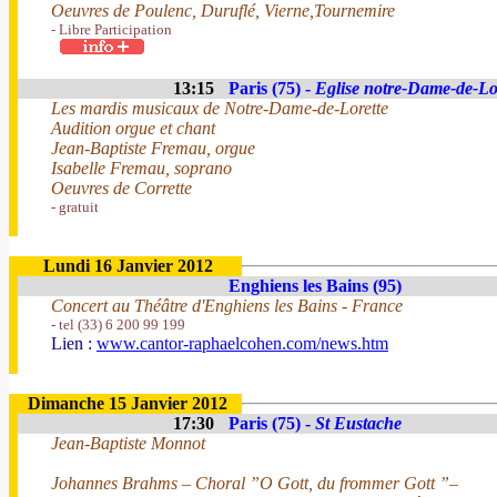
Oeuvres de Poulenc, Duruflé, Vierne,Tournemire
- Libre Participation
13:15
Paris (75) -
Eglise notre-Dame-de-Lo
Les mardis musicaux de Notre-Dame-de-Lorette
Audition orgue et chant
Jean-Baptiste Fremau, orgue
Isabelle Fremau, soprano
Oeuvres de Corrette
- gratuit
Lundi 16 Janvier 2012
Enghiens les Bains (95)
Concert au Théâtre d'Enghiens les Bains - France
- tel (33) 6 200 99 199
Lien :
www.cantor-raphaelcohen.com/news.htm
Dimanche 15 Janvier 2012
17:30
Paris (75) -
St Eustache
Jean-Baptiste Monnot
Johannes Brahms – Choral ”O Gott, du frommer Gott ”–