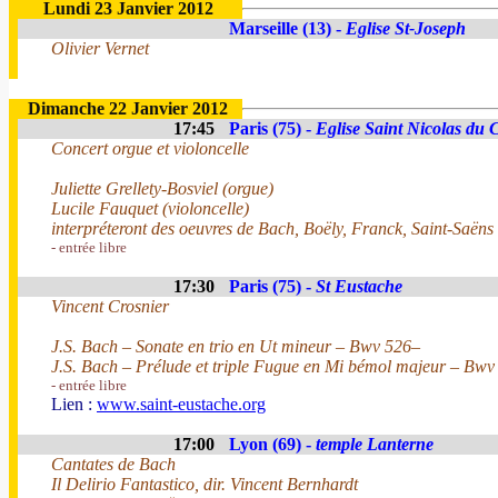
Lundi 23 Janvier 2012
Marseille (13) -
Eglise St-Joseph
Olivier Vernet
Dimanche 22 Janvier 2012
17:45
Paris (75) -
Eglise Saint Nicolas du
Concert orgue et violoncelle
Juliette Grellety-Bosviel (orgue)
Lucile Fauquet (violoncelle)
interpréteront des oeuvres de Bach, Boëly, Franck, Saint-Saëns
- entrée libre
17:30
Paris (75) -
St Eustache
Vincent Crosnier
J.S. Bach – Sonate en trio en Ut mineur – Bwv 526–
J.S. Bach – Prélude et triple Fugue en Mi bémol majeur – Bwv
- entrée libre
Lien :
www.saint-eustache.org
17:00
Lyon (69) -
temple Lanterne
Cantates de Bach
Il Delirio Fantastico, dir. Vincent Bernhardt