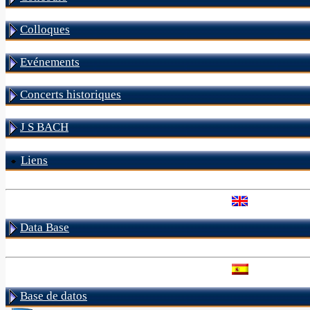
Colloques
Evénements
Concerts historiques
J S BACH
Liens
Data Base
Base de datos