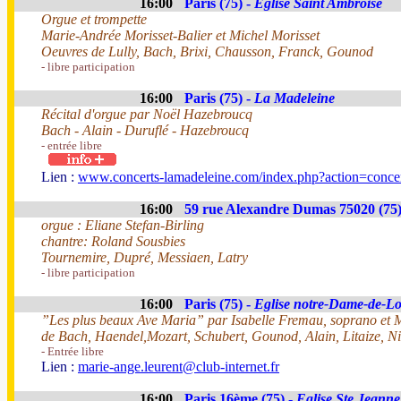
16:00
Paris (75) -
Eglise Saint Ambroise
Orgue et trompette
Marie-Andrée Morisset-Balier et Michel Morisset
Oeuvres de Lully, Bach, Brixi, Chausson, Franck, Gounod
- libre participation
16:00
Paris (75) -
La Madeleine
Récital d'orgue par Noël Hazebroucq
Bach - Alain - Duruflé - Hazebroucq
- entrée libre
Lien :
www.concerts-lamadeleine.com/index.php?action=conce
16:00
59 rue Alexandre Dumas 75020 (75)
orgue : Eliane Stefan-Birling
chantre: Roland Sousbies
Tournemire, Dupré, Messiaen, Latry
- libre participation
16:00
Paris (75) -
Eglise notre-Dame-de-Lo
”Les plus beaux Ave Maria” par Isabelle Fremau, soprano et 
de Bach, Haendel,Mozart, Schubert, Gounod, Alain, Litaize, Nib
- Entrée libre
Lien :
marie-ange.leurent@club-internet.fr
16:00
Paris 16ème (75) -
Eglise Ste Jeanne