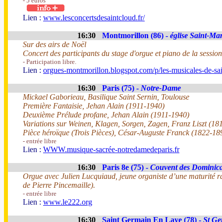
- 5 euros
Lien :
www.lesconcertsdesaintcloud.fr/
16:30
Montmorillon (86) -
église Saint-Mar
Sur des airs de Noël
Concert des participants du stage d'orgue et piano de la session 
- Participation libre.
Lien :
orgues-montmorillon.blogspot.com/p/les-musicales-de-sai
16:30
Paris (75) -
Notre-Dame
Mickael Gaborieau, Basilique Saint Sernin, Toulouse
Première Fantaisie, Jehan Alain (1911-1940)
Deuxième Prélude profane, Jehan Alain (1911-1940)
Variations sur Weinen, Klagen, Sorgen, Zagen, Franz Liszt (18
Pièce héroïque (Trois Pièces), César-Auguste Franck (1822-18
- entrée libre
Lien :
WWW.musique-sacrée-notredamedeparis.fr
16:30
Paris 8e (75) -
Couvent des Dominic
Orgue avec Julien Lucquiaud, jeune organiste d’une maturité ra
de Pierre Pincemaille).
- entrée libre
Lien :
www.le222.org
16:30
Saint Germain En Laye (78) -
St Ge