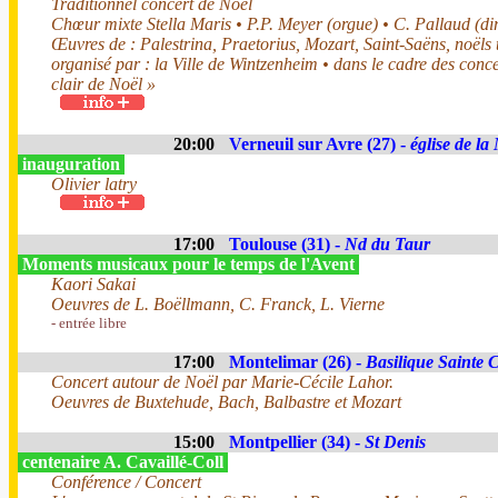
Traditionnel concert de Noël
Chœur mixte Stella Maris • P.P. Meyer (orgue) • C. Pallaud (dir
Œuvres de : Palestrina, Praetorius, Mozart, Saint-Saëns, noëls 
organisé par : la Ville de Wintzenheim • dans le cadre des conc
clair de Noël »
20:00
Verneuil sur Avre (27) -
église de la
inauguration
Olivier latry
17:00
Toulouse (31) -
Nd du Taur
Moments musicaux pour le temps de l'Avent
Kaori Sakai
Oeuvres de L. Boëllmann, C. Franck, L. Vierne
- entrée libre
17:00
Montelimar (26) -
Basilique Sainte 
Concert autour de Noël par Marie-Cécile Lahor.
Oeuvres de Buxtehude, Bach, Balbastre et Mozart
15:00
Montpellier (34) -
St Denis
centenaire A. Cavaillé-Coll
Conférence / Concert