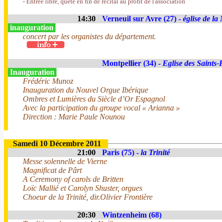
- Entrée libre, quête en fin de récital au profit de l'association
14:30
Verneuil sur Avre (27) -
église de la
inauguration
concert par les organistes du département.
Montpellier (34) -
Eglise des Saints-
Inauguration
Frédéric Munoz
Inauguration du Nouvel Orgue Ibérique
Ombres et Lumières du Siècle d’Or Espagnol
Avec la participation du groupe vocal « Arianna »
Direction : Marie Paule Nounou
Samedi 10 Décembre 2011
21:00
Paris (75) -
la Trinité
Messe solennelle de Vierne
Magnificat de Pârt
A Ceremony of carols de Britten
Loïc Mallié et Carolyn Shuster, orgues
Choeur de la Trinité, dir.Olivier Frontière
20:30
Wintzenheim (68)