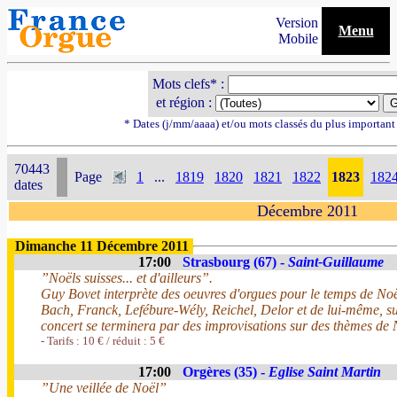
Version
Menu
Mobile
Mots clefs* :
et région :
* Dates (j/mm/aaaa) et/ou mots classés du plus importan
70443
Page
1
...
1819
1820
1821
1822
1823
182
dates
Décembre 2011
Dimanche 11 Décembre 2011
17:00
Strasbourg (67) -
Saint-Guillaume
”Noëls suisses... et d'ailleurs”.
Guy Bovet interprète des oeuvres d'orgues pour le temps de No
Bach, Franck, Lefébure-Wély, Reichel, Delor et de lui-même, s
concert se terminera par des improvisations sur des thèmes de 
- Tarifs : 10 € / réduit : 5 €
17:00
Orgères (35) -
Eglise Saint Martin
”Une veillée de Noël”