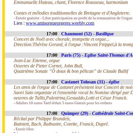
Emmanuelle Huteau, chant, Florence Rousseau, harmonium
Contes et mélodies traditionnelles de Bretagne et d'Angleterre.
- Entrée gratuite - Libre participation au profit de la restauration de l'orgue
Lien :
www.amisorgueorgeres.weebly.com
17:00
Chaumont (52) -
Basilique
Concert de Noël avec chorale, trompette et orgue...
Direction:Thérèse Gerard, à l'orgue :Vincent Freppel,à la trom
17:00
Paris (75) -
Eglise Saint-Thomas d'
Jean-Luc Etienne, orgue
Oeuvres de Pieter Cornet, John Bull,
Quatrième Sonate ”Ô doux & bon pélican” de Claude Ballif
17:00
Castanet Tolosan (31) -
église
Les amis de l'orgue de Castanet présentent leur Concert de noë
Saori Sato organiste et l'ensemble vocal In Nomine dirigé par D
oeuvres de Tallis,Palestrina,Gesualdo,Lotti et César Franck.
- Adultes 10 euros Tarif réduit 5 euros Gratuit pour les enfants
17:00
Quimper (29) -
Cathédrale Saint-Co
Récital par Philippe Brandeis,
Buttstett, Bach, Balbastre, Corette, Franck, Dupré.
- Entrér libre