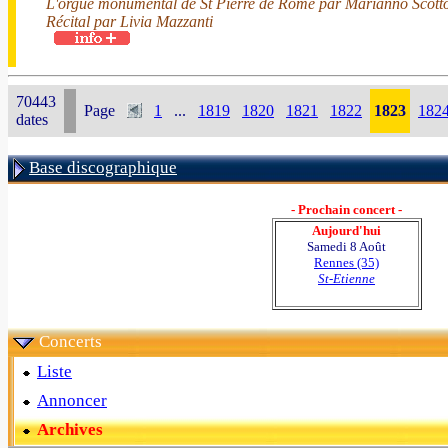
L'orgue monumental de St Pierre de Rome par Marianno Scotto
Récital par Livia Mazzanti
70443
Page
1
...
1819
1820
1821
1822
1823
182
dates
Base discographique
- Prochain concert -
Aujourd'hui
Samedi 8 Août
Rennes (35)
St-Etienne
Concerts
Liste
Annoncer
Archives