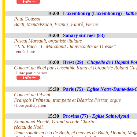
16:00
Luxembourg (Luxembourg) -
kathe
Paul Goussot
Bach, Mendelssohn, Franck, Fauré, Vierne
16:00
Sanary sur mer (83)
Pascal Marsault, organiste titulaire
”J.-S. Bach - L. Marchand : la rencontre de Dresde”
- entrée libre
16:00
Brest (29) -
Chapelle de l'Hopital Po
Concert de Noël par l'ensemble Kana et l'organiste Roland G
- Libre participation
15:30
Paris (75) -
Eglise Notre-Dame-des
Concert de l’Avent
François Frémeau, trompette et Béatrice Piertot, orgue
- libre participation
15:30
Provins (77) -
Eglise Saint-Ayoul
Emmanuel Hocdé, Grand prix de Chartres
récital de Noël.
2ème sonate en trio de Bach, et oeuvres de Bach, Daquin, Muffa