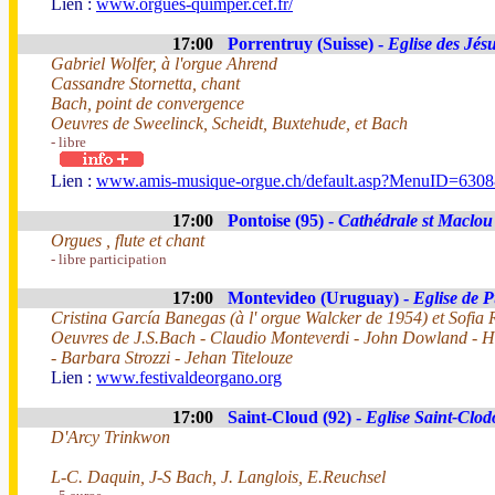
Lien :
www.orgues-quimper.cef.fr/
17:00
Porrentruy (Suisse) -
Eglise des Jésu
Gabriel Wolfer, à l'orgue Ahrend
Cassandre Stornetta, chant
Bach, point de convergence
Oeuvres de Sweelinck, Scheidt, Buxtehude, et Bach
- libre
Lien :
www.amis-musique-orgue.ch/default.asp?MenuID=63
17:00
Pontoise (95) -
Cathédrale st Maclou
Orgues , flute et chant
- libre participation
17:00
Montevideo (Uruguay) -
Eglise de 
Cristina García Banegas (à l' orgue Walcker de 1954) et Sofia 
Oeuvres de J.S.Bach - Claudio Monteverdi - John Dowland - H
- Barbara Strozzi - Jehan Titelouze
Lien :
www.festivaldeorgano.org
17:00
Saint-Cloud (92) -
Eglise Saint-Clodo
D'Arcy Trinkwon
L-C. Daquin, J-S Bach, J. Langlois, E.Reuchsel