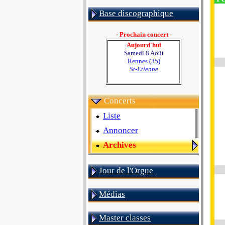
Base discographique
- Prochain concert -
Aujourd'hui
Samedi 8 Août
Rennes (35)
St-Etienne
Concerts
Liste
Annoncer
Archives
Jour de l'Orgue
Médias
Master classes