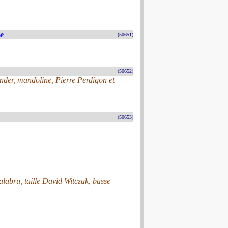
e
(50651)
(50652)
der, mandoline, Pierre Perdigon et
(50653)
labru, taille David Witczak, basse