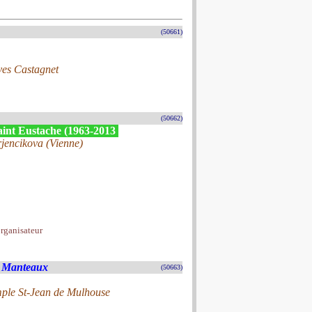
(50661)
ves Castagnet
(50662)
Saint Eustache (1963-2013
rjencikova (Vienne)
organisateur
s Manteaux
(50663)
emple St-Jean de Mulhouse