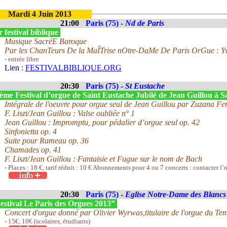
Mardi 4 Juin 2013
21:00
Paris (75) -
Nd de Paris
 festival biblique
Musique SacréE Baroque
Par les ChanTeurs De la MaÎTrise nOtre-DaMe De Paris OrGue : Y
- entrée libre
Lien :
FESTIVALBIBLIQUE.ORG
20:30
Paris (75) -
St Eustache
ème Festival d’orgue de Saint Eustache Jubilé de Jean Guillou à 
Intégrale de l'oeuvre pour orgue seul de Jean Guillou par Zuzana Fe
F. Liszt/Jean Guillou : Valse oubliée n° 1
Jean Guillou : Impromptu, pour pédalier d’orgue seul op. 42
Sinfonietta op. 4
Suite pour Rameau op. 36
Chamades op. 41
F. Liszt/Jean Guillou : Fantaisie et Fugue sur le nom de Bach
- Places : 18 €, tarif réduit : 10 € Abonnements pour 4 ou 7 concerts : contacter l’
20:30
Paris (75) -
Eglise Notre-Dame des Blanc
estival Le Paris des Orgues 2013”
Concert d'orgue donné par Olivier Wyrwas,titulaire de l'orgue du T
- 15€, 10€ (scolaires, étudiants)