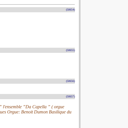
(50654)
(50655)
(50656)
(50657)
” l'ensemble ”Da Capella ” ( orgue
lgues Orgue: Benoit Dumon Basilique du