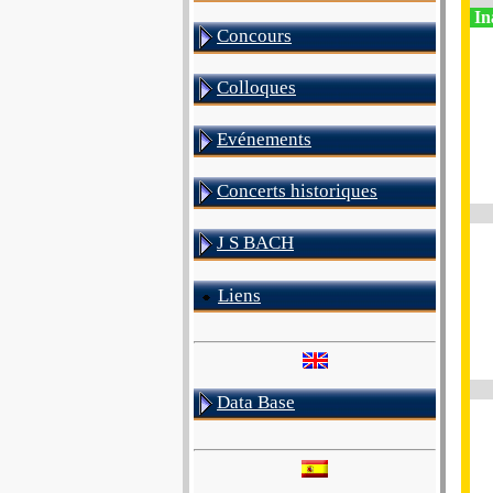
In
Concours
Colloques
Evénements
Concerts historiques
J S BACH
Liens
Data Base