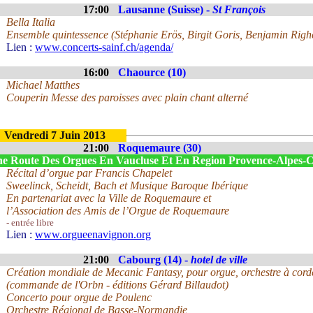
17:00
Lausanne (Suisse) -
St François
Bella Italia
Ensemble quintessence (Stéphanie Erös, Birgit Goris, Benjamin Righe
Lien :
www.concerts-sainf.ch/agenda/
16:00
Chaource (10)
Michael Matthes
Couperin Messe des paroisses avec plain chant alterné
Vendredi 7 Juin 2013
21:00
Roquemaure (30)
e Route Des Orgues En Vaucluse Et En Region Provence-Alpes
Récital d’orgue par Francis Chapelet
Sweelinck, Scheidt, Bach et Musique Baroque Ibérique
En partenariat avec la Ville de Roquemaure et
l’Association des Amis de l’Orgue de Roquemaure
- entrée libre
Lien :
www.orgueenavignon.org
21:00
Cabourg (14) -
hotel de ville
Création mondiale de Mecanic Fantasy, pour orgue, orchestre à corde
(commande de l'Orbn - éditions Gérard Billaudot)
Concerto pour orgue de Poulenc
Orchestre Régional de Basse-Normandie