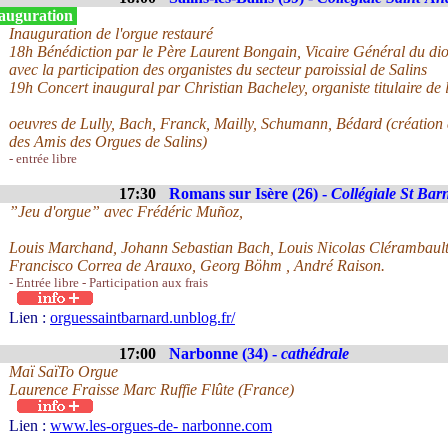
auguration
Inauguration de l'orgue restauré
18h Bénédiction par le Père Laurent Bongain, Vicaire Général du di
avec la participation des organistes du secteur paroissial de Salins
19h Concert inaugural par Christian Bacheley, organiste titulaire de l
oeuvres de Lully, Bach, Franck, Mailly, Schumann, Bédard (création
des Amis des Orgues de Salins)
- entrée libre
17:30
Romans sur Isère (26) -
Collégiale St Bar
”Jeu d'orgue” avec Frédéric Muñoz,
Louis Marchand, Johann Sebastian Bach, Louis Nicolas Clérambault,
Francisco Correa de Arauxo, Georg Böhm , André Raison.
- Entrée libre - Participation aux frais
Lien :
orguessaintbarnard.unblog.fr/
17:00
Narbonne (34) -
cathédrale
Maï SaïTo Orgue
Laurence Fraisse Marc Ruffie Flûte (France)
Lien :
www.les-orgues-de- narbonne.com