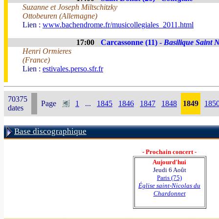
Suzanne et Joseph Miltschitzky
Ottobeuren (Allemagne)
Lien :
www.bachendrome.fr/musicollegiales_2011.html
17:00
Carcassonne (11) -
Basilique Saint 
Henri Ormieres
(France)
Lien :
estivales.perso.sfr.fr
70375
Page
1
...
1845
1846
1847
1848
1849
185
dates
Base discographique
- Prochain concert -
Aujourd'hui
Jeudi 6 Août
Paris (75)
Église saint-Nicolas du
Chardonnet