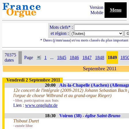
Version
Menu
Mobile
Mots clefs* :
et région :
* Dates (j/mm/aaaa) et/ou mots classés du plus importan
70375
Page
1
...
1845
1846
1847
1848
1849
185
dates
Septembre 2011
Vendredi 2 Septembre 2011
20:00
Aix-la-Chapelle (Aachen) (Allemag
12e concert de l'intégrale (2009-2012) Johann Sebastian Bach
l'orgue de choeur Wilbrand et au grand-orgue Rieger)
- libre, participation aux frais
Lien :
www.orgeljahr.de
18:30
Voiron (38) -
église Saint-Bruno
Thibaut Duret
- entrée libre