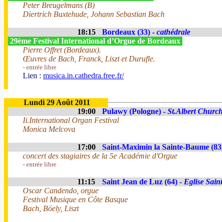
Peter Breugelmans (B)
Diertrich Buxtehude, Johann Sebastian Bach
18:15
Bordeaux (33) -
cathédrale
29ème Festival International d’Orgue de Bordeaux
Pierre Offret (Bordeaux).
Œuvres de Bach, Franck, Liszt et Durufle.
- entrée libre
Lien :
musica.in.cathedra.free.fr/
Lundi 29 Août 2011
19:00
Pulawy (Pologne) -
St.Albert Churc
Ii.International Organ Festival
Monica Melcova
17:00
Saint-Maximin la Sainte-Baume (83
concert des stagiaires de la 5e Académie d'Orgue
- entrée libre
11:15
Saint Jean de Luz (64) -
Eglise Sain
Oscar Candendo, orgue
Festival Musique en Côte Basque
Bach, Böely, Liszt