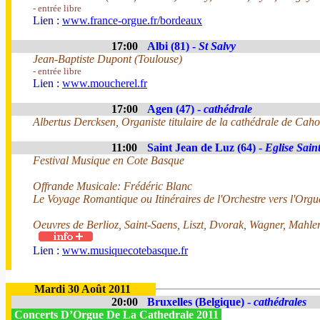
- entrée libre
Lien :
www.france-orgue.fr/bordeaux
17:00
Albi (81) -
St Salvy
Jean-Baptiste Dupont (Toulouse)
- entrée libre
Lien :
www.moucherel.fr
17:00
Agen (47) -
cathédrale
Albertus Dercksen, Organiste titulaire de la cathédrale de Caho
11:00
Saint Jean de Luz (64) -
Eglise Sain
Festival Musique en Cote Basque
Offrande Musicale: Frédéric Blanc
Le Voyage Romantique ou Itinéraires de l'Orchestre vers l'Orgu
Oeuvres de Berlioz, Saint-Saens, Liszt, Dvorak, Wagner, Mahler
Lien :
www.musiquecotebasque.fr
Mardi 30 Août 2011
20:00
Bruxelles (Belgique) -
cathédrales
Concerts D’Orgue De La Cathedrale 2011