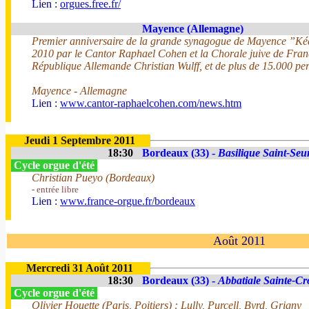
Lien :
orgues.free.fr/
Mayence (Allemagne)
Premier anniversaire de la grande synagogue de Mayence ”Ké
2010 par le Cantor Raphael Cohen et la Chorale juive de Fran
République Allemande Christian Wulff, et de plus de 15.000 pe
Mayence - Allemagne
Lien :
www.cantor-raphaelcohen.com/news.htm
Jeudi 1 Septembre 2011
18:30
Bordeaux (33) -
Basilique Saint-Seu
Cycle orgue d'été
Christian Pueyo (Bordeaux)
- entrée libre
Lien :
www.france-orgue.fr/bordeaux
Août 2011
Mercredi 31 Août 2011
18:30
Bordeaux (33) -
Abbatiale Sainte-Cr
Cycle orgue d'été
Olivier Houette (Paris, Poitiers) : Lully, Purcell, Byrd, Grigny