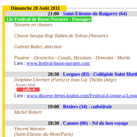
Dimanche 28 Août 2011
21:00
Saint-Etienne-de-Baïgorry (64)
12e Festival de Basse-Navarre - Passages
Navarre en choeurs
Choeur basque Kup Taldea de Tolosa (Navarre)
Gabriel Baltes, direction
Poulenc - Desenclos - Casals, Messiaen - Donostia - Martin
Lien :
www.festival-basse-navarre.com
20:30
Lorgues (83) -
Collégiale Saint Mart
Delphine Lherbier (Paris) et Jean Luc Thellin (liége)
- Entrée libre
Lien :
www.diocese-frejus-toulon.com/Festival-d-orgue-a-Lorg
19:00
Béziers (34) -
cathédrale
Michel Robert
18:30
Cannes (06) -
Nd du bon voyage
Vincent Warnier
(Saint-Etienne-du-Mont/Paris)