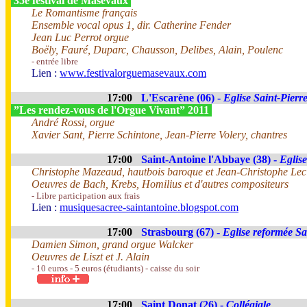
35e festival de Masevaux
Le Romantisme français
Ensemble vocal opus 1, dir. Catherine Fender
Jean Luc Perrot orgue
Boëly, Fauré, Duparc, Chausson, Delibes, Alain, Poulenc
- entrée libre
Lien :
www.festivalorguemasevaux.com
17:00
L'Escarène (06) -
Eglise Saint-Pierr
”Les rendez-vous de l'Orgue Vivant” 2011
André Rossi, orgue
Xavier Sant, Pierre Schintone, Jean-Pierre Volery, chantres
17:00
Saint-Antoine l'Abbaye (38) -
Eglis
Christophe Mazeaud, hautbois baroque et Jean-Christophe Lecl
Oeuvres de Bach, Krebs, Homilius et d'autres compositeurs
- Libre participation aux frais
Lien :
musiquesacree-saintantoine.blogspot.com
17:00
Strasbourg (67) -
Eglise reformée Sa
Damien Simon, grand orgue Walcker
Oeuvres de Liszt et J. Alain
- 10 euros - 5 euros (étudiants) - caisse du soir
17:00
Saint Donat (26) -
Collégiale