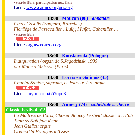
- entrée libre, participation aux frais
Lien :
www.cannes-orgues.org
18:00
Mouzon (08) -
abbatiale
Cindy Castillo (Sapporo, Bruxelles)
Florilège de Passacailles : Lully, Muffat, Cabanilles …
- entrée libre
Lien :
orgue-mouzon.org
18:00
Konskowola (Pologne)
Inauguration / organ de S.Jagodzinski 1935
par Monica Melcova (Paris)
18:00
Lorris en Gâtinais (45)
Chantal Santon, soprano, et Jean-luc Ho, orgue
Lien :
tinyurl.com/655opu3
18:00
Annecy (74) -
cathédrale st-Pierre
Classic Festival n°2
La Maîtrise de Paris, Choeur Annecy Festival classic, dir. Pat
Tuomas Katajala ténor
Jean Guillou orgue
Gounod St François d'Assise