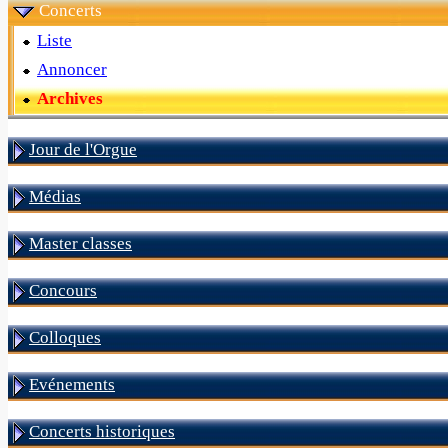
Concerts
Liste
Annoncer
Archives
Jour de l'Orgue
Médias
Master classes
Concours
Colloques
Evénements
Concerts historiques