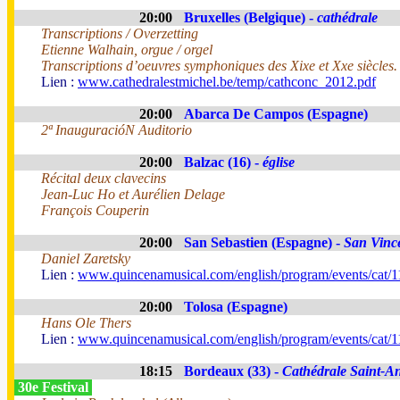
20:00
Bruxelles (Belgique) -
cathédrale
Transcriptions / Overzetting
Etienne Walhain, orgue / orgel
Transcriptions d’oeuvres symphoniques des Xixe et Xxe siècles.
Lien :
www.cathedralestmichel.be/temp/cathconc_2012.pdf
20:00
Abarca De Campos (Espagne)
2ª InauguracióN Auditorio
20:00
Balzac (16) -
église
Récital deux clavecins
Jean-Luc Ho et Aurélien Delage
François Couperin
20:00
San Sebastien (Espagne) -
San Vinc
Daniel Zaretsky
Lien :
www.quincenamusical.com/english/program/events/cat/1
20:00
Tolosa (Espagne)
Hans Ole Thers
Lien :
www.quincenamusical.com/english/program/events/cat/1
18:15
Bordeaux (33) -
Cathédrale Saint-A
30e Festival