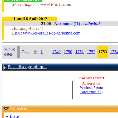
Marie-Ange Leurent et Eric Lebrun
Lundi 6 Août 2012
21:00
Narbonne (11) -
cathédrale
Hansjörg Albrecht
Lien :
www.les-orgues-de-narbonne.com
70408
Page
1
...
1749
1750
1751
1752
1753
175
dates
Base discographique
- Prochain concert -
Aujourd'hui
Vendredi 7 Août
Pontaumur (63)
Concerts
Liste