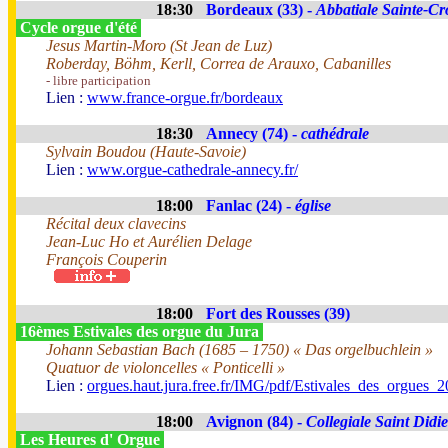
18:30
Bordeaux (33) -
Abbatiale Sainte-Cr
Cycle orgue d'été
Jesus Martin-Moro (St Jean de Luz)
Roberday, Böhm, Kerll, Correa de Arauxo, Cabanilles
- libre participation
Lien :
www.france-orgue.fr/bordeaux
18:30
Annecy (74) -
cathédrale
Sylvain Boudou (Haute-Savoie)
Lien :
www.orgue-cathedrale-annecy.fr/
18:00
Fanlac (24) -
église
Récital deux clavecins
Jean-Luc Ho et Aurélien Delage
François Couperin
18:00
Fort des Rousses (39)
16èmes Estivales des orgue du Jura
Johann Sebastian Bach (1685 – 1750) « Das orgelbuchlein »
Quatuor de violoncelles « Ponticelli »
Lien :
orgues.haut.jura.free.fr/IMG/pdf/Estivales_des_orgues
18:00
Avignon (84) -
Collegiale Saint Didie
Les Heures d' Orgue