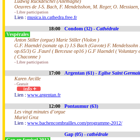
Ludwig Ruckdeschel (Allemagne)
Oeuvres de J-S. Bach, F. Mendelsshon, M. Reger, O. Messiaen,
- Libre participation
Lien :
musica.in.cathedra.free.fr
18:00
Condom (32) -
Cathédrale
Vespérales
Anton Stiller (orgue) Marie Stiller (Violon )
G.F. Haendel (sonate op.1) J.S Bach (Gavote) F. Mendelssohn 
op.65/3) G .Fauré ( Berceuse op16 ) G.F Haendel ( Voluntary 
( Chaconne )
- Libre participation
17:00
Argentan (61) -
Eglise Saint Germai
Karen Arcille
- Gratuit
Lien :
www.argentan.fr
12:00
Pontaumur (63)
Les vingt minutes d’orgue
Muriel Groz
Lien :
www.bachencombrailles.com/programme-2012/
Gap (05) -
cathédrale
Gap en famisol 2012