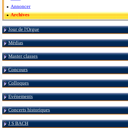
Annoncer
Archives
Jour de l'Orgue
Médias
Master classes
Concours
Colloques
Evénements
Concerts historiques
J S BACH