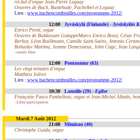
récital d’orgue Jean-Pierre Leguay
Oeuvres de Bach, Buxtehude, Pachelbel et Leguay
Lien :
www.bachencombrailles.com/programme-2012/
12:00
Jyväskylä (Finlande) -
Jyväskylän 
Enrico Presti, orgue
Oeuvres de Baldassare Galuppi/Marco Enrico Bossi, César Fr
Berlioz, Léon Boëllmann, Camille Saint-Saëns, Antonio Certani
Bohuslav Martinu, Jeanne Demessieux, John Cage, Jean Langl
- entrée libre
12:00
Pontaumur (63)
Les vingt minutes d’orgue
Matthieu Jolivet
Lien :
www.bachencombrailles.com/programme-2012/
10:30
Lannilis (29) -
Eglise
Françoise Pasco Panhelleux, orgue et Jean-Michel Alhaits, b
- Libre participation
Mardi 7 Août 2012
21:00
Mimizan (40)
Christophe Guida, orgue