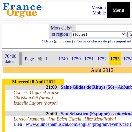
Version
Menu
Mobile
Mots clefs* :
et région :
* Dates (j/mm/aaaa) et/ou mots classés du plus importan
70408
Page
1
...
1749
1750
1751
1752
1753
175
dates
Août 2012
Mercredi 8 Août 2012
21:00
Saint-Gildas de Rhuys (56) -
Abbati
Concert Orgue et Harpe
Christian Ott (orgue)
Isabelle Lagors (harpe)
20:00
San Sebastien (Espagne) -
cathedral
Loreto Aramendi, Ana Belen Garcia, Alize Mendizabal
Lien :
www.quincenamusical.com/english/program/events/cat/1