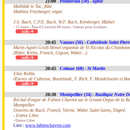
21:00
Pontorson (50) -
église
Mathilde le Tac, flûte
Mathieu Freyburger, orgue
J-S. Bach, C.P.E. Bach, W.F. Bach, Kirnberger, Müthel
- 12 euros - Pass 6 Concerts 60 euros - Gratuit pour scolaires
20:45
Vannes (56) -
Cathédrale Saint Pierr
Marie-Agnès Grall-Menet organiste de St Nicolas du Chardonne
(Ritter, Krebs, Franck, Gigout, Widor…)
20:45
Colmar (68) -
St Martin
Elise Rollin.
Œuvres de Cabezon, Buxtehude, F. Rich, F. Mendelssohn et Bar
20:30
Montpellier (34) -
Basilique Notre D
Récital d'orgue de Fabien Chavrot sur le Grand-Orgue de la B
Montpellier
Oeuvres de Bach, Franck, Vierne, Widor, Saint Saens, Dupré.
- Entree Libre
- Entree Libre
Lien :
www.fabienchavrot.com