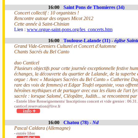
16:00
Saint Pons de Thomieres (34)
Concert collectif : 10 organistes !
Rencontre autour des orgues Micot 2012
Cette année à Saint-Chinian
Lien :
www.orgue-saint-pons.org/les_concerts.htm
16:00
Toulouse-Lalande (31) -
église Sain
Grand Vide-Greniers Culturel et Concert d'Automne
Chants Sacrés du Bel Canto
duo Canticel
Plusieurs objectifs pour cette journée exceptionnelle festive huma
échanges, la découverte du quartier de Lalande, de la superbe 
orgue : Avec « Musiques Sacrées du Bel Canto » Catherine Dagoi
rare des voix de femmes) et Edgar Teufel organiste, vous offrent
héroïnes mythiques et de partager avec eux les élans de l'art lyr
sacrée : lorsque Salomé, Cléopâtre, Judith... se rencontrent par 
- Entrée libre Renseignements/ Inscriptions concert et vide grenier : 06.31
canticel.reservation@live.fr
16:00
Chatou (78) -
Nd
Pascal Caldara (Allemagne)
- entrée libre