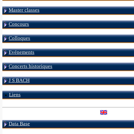
Master classes
Concours
Colloques
Evénements
Concerts historiques
J S BACH
Liens
Data Base