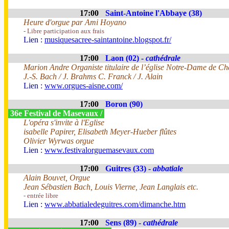
17:00
Saint-Antoine l'Abbaye (38)
Heure d'orgue par Ami Hoyano
- Libre participation aux frais
Lien :
musiquesacree-saintantoine.blogspot.fr/
17:00
Laon (02) -
cathédrale
Marion Andre Organiste titulaire de l’église Notre-Dame de C
J.-S. Bach / J. Brahms C. Franck / J. Alain
Lien :
www.orgues-aisne.com/
17:00
Boron (90)
36e Festival de Masevaux /
L'opéra s'invite à l'Eglise
isabelle Papirer, Elisabeth Meyer-Hueber flûtes
Olivier Wyrwas orgue
Lien :
www.festivalorguemasevaux.com
17:00
Guitres (33) -
abbatiale
Alain Bouvet, Orgue
Jean Sébastien Bach, Louis Vierne, Jean Langlais etc.
- entrée libre
Lien :
www.abbatialedeguitres.com/dimanche.htm
17:00
Sens (89) -
cathédrale