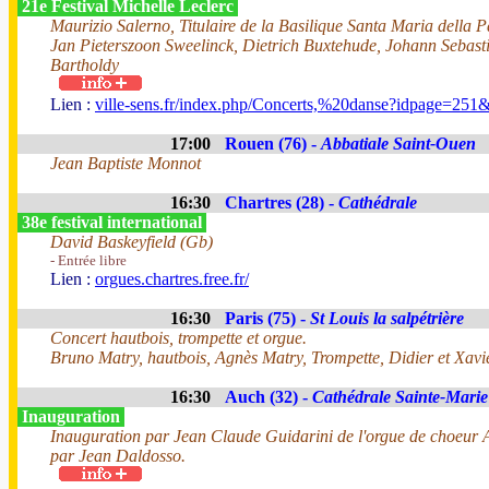
21e Festival Michelle Leclerc
Maurizio Salerno, Titulaire de la Basilique Santa Maria della Pa
Jan Pieterszoon Sweelinck, Dietrich Buxtehude, Johann Sebas
Bartholdy
Lien :
ville-sens.fr/index.php/Concerts,%20danse?idpage=25
17:00
Rouen (76) -
Abbatiale Saint-Ouen
Jean Baptiste Monnot
16:30
Chartres (28) -
Cathédrale
38e festival international
David Baskeyfield (Gb)
- Entrée libre
Lien :
orgues.chartres.free.fr/
16:30
Paris (75) -
St Louis la salpétrière
Concert hautbois, trompette et orgue.
Bruno Matry, hautbois, Agnès Matry, Trompette, Didier et Xavi
16:30
Auch (32) -
Cathédrale Sainte-Marie
Inauguration
Inauguration par Jean Claude Guidarini de l'orgue de choeur Ar
par Jean Daldosso.