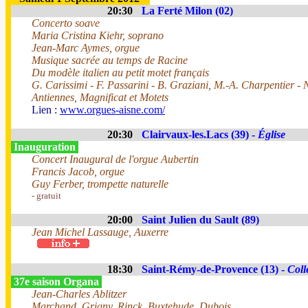
20:30
La Ferté Milon (02)
Concerto soave
Maria Cristina Kiehr, soprano
Jean-Marc Aymes, orgue
Musique sacrée au temps de Racine
Du modèle italien au petit motet français
G. Carissimi - F. Passarini - B. Graziani, M.-A. Charpentier -
Antiennes, Magnificat et Motets
Lien :
www.orgues-aisne.com/
20:30
Clairvaux-les.Lacs (39) -
Église
Inauguration
Concert Inaugural de l'orgue Aubertin
Francis Jacob, orgue
Guy Ferber, trompette naturelle
- gratuit
20:00
Saint Julien du Sault (89)
Jean Michel Lassauge, Auxerre
18:30
Saint-Rémy-de-Provence (13) -
Coll
37e saison Organa
Jean-Charles Ablitzer
Marchand, Grigny, Rinck, Buxtehude, Dubois