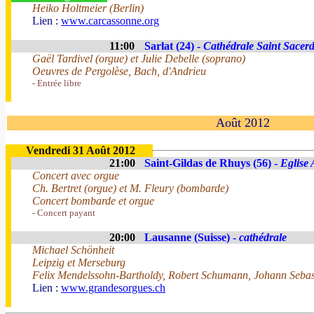
Heiko Holtmeier (Berlin)
Lien :
www.carcassonne.org
11:00
Sarlat (24) -
Cathédrale Saint Sacer
Gaël Tardivel (orgue) et Julie Debelle (soprano)
Oeuvres de Pergolèse, Bach, d'Andrieu
- Entrée libre
Août 2012
Vendredi 31 Août 2012
21:00
Saint-Gildas de Rhuys (56) -
Eglise 
Concert avec orgue
Ch. Bertret (orgue) et M. Fleury (bombarde)
Concert bombarde et orgue
- Concert payant
20:00
Lausanne (Suisse) -
cathédrale
Michael Schönheit
Leipzig et Merseburg
Felix Mendelssohn-Bartholdy, Robert Schumann, Johann Sebast
Lien :
www.grandesorgues.ch