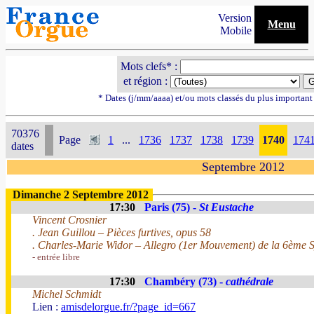
Version
Menu
Mobile
Mots clefs* :
et région :
* Dates (j/mm/aaaa) et/ou mots classés du plus importan
70376
Page
1
...
1736
1737
1738
1739
1740
174
dates
Septembre 2012
Dimanche 2 Septembre 2012
17:30
Paris (75) -
St Eustache
Vincent Crosnier
. Jean Guillou – Pièces furtives, opus 58
. Charles-Marie Widor – Allegro (1er Mouvement) de la 6ème
- entrée libre
17:30
Chambéry (73) -
cathédrale
Michel Schmidt
Lien :
amisdelorgue.fr/?page_id=667