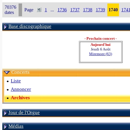
70376
Page
1
...
1736
1737
1738
1739
1740
174
dates
Base discographique
- Prochain concert -
Aujourd'hui
Jeudi 6 Août
Miremont (63)
Concerts
Liste
Annoncer
Archives
Jour de l'Orgue
Médias