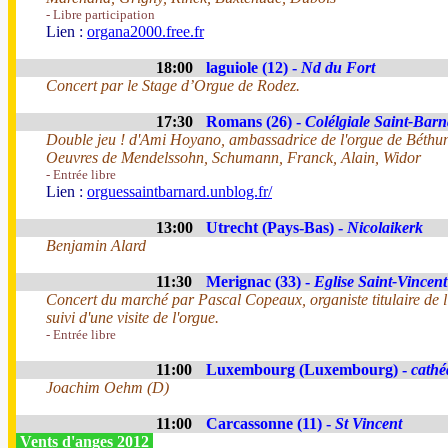
- Libre participation
Lien :
organa2000.free.fr
18:00
laguiole (12) -
Nd du Fort
Concert par le Stage d’Orgue de Rodez.
17:30
Romans (26) -
Colélgiale Saint-Bar
Double jeu ! d'Ami Hoyano, ambassadrice de l'orgue de Béthu
Oeuvres de Mendelssohn, Schumann, Franck, Alain, Widor
- Entrée libre
Lien :
orguessaintbarnard.unblog.fr/
13:00
Utrecht (Pays-Bas) -
Nicolaikerk
Benjamin Alard
11:30
Merignac (33) -
Eglise Saint-Vincent
Concert du marché par Pascal Copeaux, organiste titulaire de
suivi d'une visite de l'orgue.
- Entrée libre
11:00
Luxembourg (Luxembourg) -
cathé
Joachim Oehm (D)
11:00
Carcassonne (11) -
St Vincent
Vents d'anges 2012