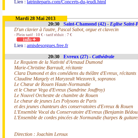
Lien :
latriniteparis.com/Concerts-du-jeudi.html
Mardi 28 Mai 2013
20:30
Saint-Chamond (42) -
Eglise Saint-P
D'un clavier à l'autre, Pascal Sabot, orgue et clavecin
- Plein tarif : 10 € - tarif réduit : 7 €
Lien :
amisdesorgues.free.fr
20:30
Evreux (27) -
Cathédrale
Le Requiem de la Nativité d'Arnaud Dumond
Marie-Christine Barrault, récitante
Clara Dumond et des comédiens du théâtre d'Evreux, récitants
Claudine Margely et Maryzeult Wiezoreck, sopranos
Le Chœur de Rouen Haute-Normandie
et le Chœur Vega d'Evreux (Sandrine Jouffroy)
Le Nouvel Orchestre de chambre de Rouen
Le chœur de jeunes Les Polysons de Paris
et des jeunes chanteurs des conservatoires d'Evreux & Rouen
L'Ensemble Vocal du Conservatoire d'Evreux (Benjamin Bédou
L'Ensemble de cordes pincées de Normandie (harpes & guitare
Direction : Joachim Leroux