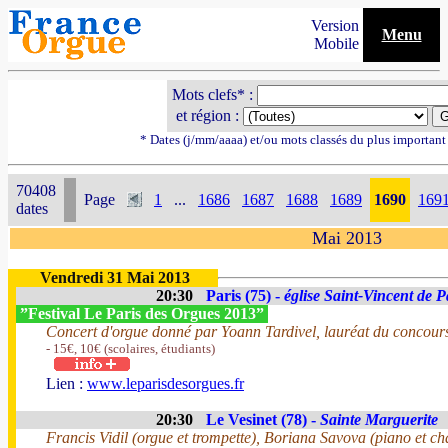
Version
Menu
Mobile
Mots clefs* :
et région :
* Dates (j/mm/aaaa) et/ou mots classés du plus importan
70408
Page
1
...
1686
1687
1688
1689
1690
169
dates
Mai 2013
Vendredi 31 Mai 2013
20:30
Paris (75) -
église Saint-Vincent de P
”Festival Le Paris des Orgues 2013”
Concert d'orgue donné par Yoann Tardivel, lauréat du concour
- 15€, 10€ (scolaires, étudiants)
Lien :
www.leparisdesorgues.fr
20:30
Le Vesinet (78) -
Sainte Marguerite
Francis Vidil (orgue et trompette), Boriana Savova (piano et ch