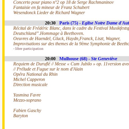
Concerto pour piano n°2 op 18 de Serge Rachmaninov
Fantaisie en fa mineur de Franz Schubert
Wesendonck Lieder de Richard Wagner
20:30
Paris (75) -
Eglise Notre Dame d'Aut
Récital de Frédéric Blanc, dans le cadre du Festival Musikfest
Deutschland”.Hommage à Beethoven.
Oeuvres de Haendel, Gluck, Haydn,Franck, Liszt, Wagner,
Improvisations sur des themes de la 9ème Symphonie de Beeth
- libre participation
20:00
Mulhouse (68) -
Ste Geneviève
Requiem de Duruflé // Messe « Cum Jubilo » op. 11version ave
// Prélude et Fugue sur le nom d'Alain
Opéra National du Rhin
Michel Capperon
Direction musicale
Yasmina Favre
Mezzo-soprano
Fabien Gaschy
Baryton