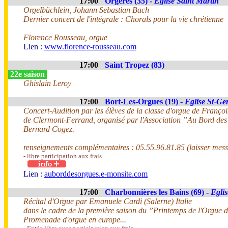
17:00
Orgères (35) -
Eglise Saint Martin
Orgelbüchlein, Johann Sebastian Bach
Dernier concert de l'intégrale : Chorals pour la vie chrétienne
Florence Rousseau, orgue
Lien :
www.florence-rousseau.com
17:00
Saint Tropez (83)
22e saison
Ghislain Leroy
17:00
Bort-Les-Orgues (19) -
Eglise St-Ge
Concert-Audition par les élèves de la classe d'orgue de Franç
de Clermont-Ferrand, organisé par l'Association ”Au Bord des
Bernard Cogez.
renseignements complémentaires : 05.55.96.81.85 (laisser mess
- libre participation aux frais
Lien :
auborddesorgues.e-monsite.com
17:00
Charbonnières les Bains (69) -
Egli
Récital d'Orgue par Emanuele Cardi (Salerne) Italie
dans le cadre de la première saison du ”Printemps de l'Orgu
Promenade d'orgue en europe...