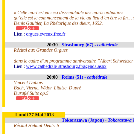
« Cette mort est en ceci dissemblable des morts ordinaires
qu’elle est le commencement de la vie au lieu d’en être la fin… 
Denis Gaultier, La Rhétorique des dieux, 1652.
Lien :
orgues.evreux.free.fr
20:30
Strasbourg (67) -
cathédrale
Récital aux Grandes Orgues
dans le cadre d'un programme anniversaire ”Albert Schweitzer
Lien :
www.cathedrale-strasbourg.fr/agenda.aspx
20:00
Reims (51) -
cathédrale
Vincent Dubois
Bach, Vierne, Widor, Litaize, Dupré
Duruflé Suite op.5
Lundi 27 Mai 2013
Tokorazawa (Japon) -
Tokorazawa 
Récital Helmut Deutsch