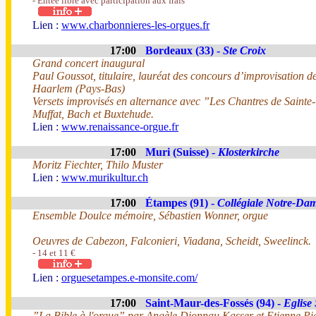
- Entée libre avec participation aux frais
Lien :
www.charbonnieres-les-orgues.fr
17:00
Bordeaux (33) -
Ste Croix
Grand concert inaugural
Paul Goussot, titulaire, lauréat des concours d’improvisation 
Haarlem (Pays-Bas)
Versets improvisés en alternance avec ”Les Chantres de Sainte
Muffat, Bach et Buxtehude.
Lien :
www.renaissance-orgue.fr
17:00
Muri (Suisse) -
Klosterkirche
Moritz Fiechter, Thilo Muster
Lien :
www.murikultur.ch
17:00
Étampes (91) -
Collégiale Notre-Da
Ensemble Doulce mémoire, Sébastien Wonner, orgue
Oeuvres de Cabezon, Falconieri, Viadana, Scheidt, Sweelinck.
- 14 et 11 €
Lien :
orguesetampes.e-monsite.com/
17:00
Saint-Maur-des-Fossés (94) -
Eglise 
”La Bible à l'orgue” par Angèle Dionnau Kasser et Etienne Pi