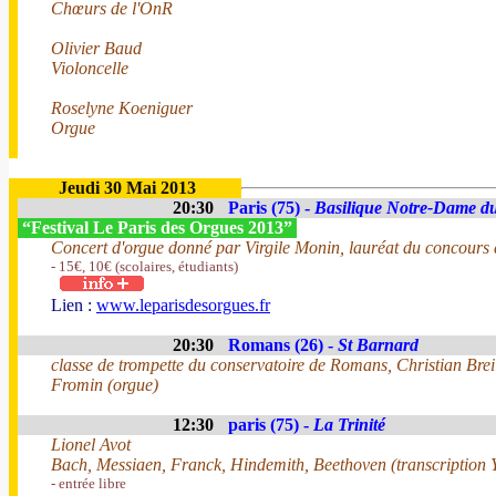
Chœurs de l'OnR
Olivier Baud
Violoncelle
Roselyne Koeniguer
Orgue
Jeudi 30 Mai 2013
20:30
Paris (75) -
Basilique Notre-Dame du
“Festival Le Paris des Orgues 2013”
Concert d'orgue donné par Virgile Monin, lauréat du concours 
- 15€, 10€ (scolaires, étudiants)
Lien :
www.leparisdesorgues.fr
20:30
Romans (26) -
St Barnard
classe de trompette du conservatoire de Romans, Christian Breil
Fromin (orgue)
12:30
paris (75) -
La Trinité
Lionel Avot
Bach, Messiaen, Franck, Hindemith, Beethoven (transcription Y
- entrée libre