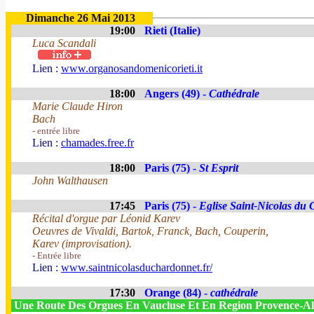
Dimanche 26 Mai 2013
19:00
Rieti (Italie)
Luca Scandali
Lien :
www.organosandomenicorieti.it
18:00
Angers (49) -
Cathédrale
Marie Claude Hiron
Bach
- entrée libre
Lien :
chamades.free.fr
18:00
Paris (75) -
St Esprit
John Walthausen
17:45
Paris (75) -
Eglise Saint-Nicolas du
Récital d'orgue par Léonid Karev
Oeuvres de Vivaldi, Bartok, Franck, Bach, Couperin,
Karev (improvisation).
- Entrée libre
Lien :
www.saintnicolasduchardonnet.fr/
17:30
Orange (84) -
cathédrale
Une Route Des Orgues En Vaucluse Et En Region Provence-