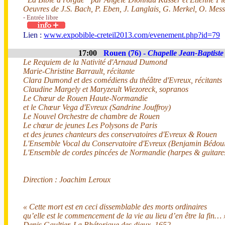
Oeuvres de J.S. Bach, P. Eben, J. Langlais, G. Merkel, O. Mes
- Entrée libre
Lien :
www.expobible-creteil2013.com/evenement.php?id=79
17:00
Rouen (76) -
Chapelle Jean-Baptiste 
Le Requiem de la Nativité d'Arnaud Dumond
Marie-Christine Barrault, récitante
Clara Dumond et des comédiens du théâtre d'Evreux, récitants
Claudine Margely et Maryzeult Wiezoreck, sopranos
Le Chœur de Rouen Haute-Normandie
et le Chœur Vega d'Evreux (Sandrine Jouffroy)
Le Nouvel Orchestre de chambre de Rouen
Le chœur de jeunes Les Polysons de Paris
et des jeunes chanteurs des conservatoires d'Evreux & Rouen
L'Ensemble Vocal du Conservatoire d'Evreux (Benjamin Bédou
L'Ensemble de cordes pincées de Normandie (harpes & guitare
Direction : Joachim Leroux
« Cette mort est en ceci dissemblable des morts ordinaires
qu’elle est le commencement de la vie au lieu d’en être la fin… 
Denis Gaultier, La Rhétorique des dieux, 1652.