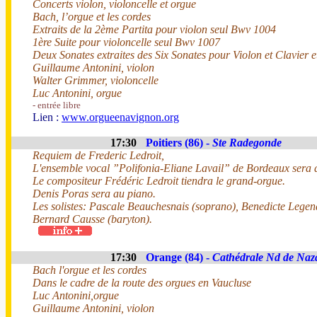
Concerts violon, violoncelle et orgue
Bach, l’orgue et les cordes
Extraits de la 2ème Partita pour violon seul Bwv 1004
1ère Suite pour violoncelle seul Bwv 1007
Deux Sonates extraites des Six Sonates pour Violon et Clavier 
Guillaume Antonini, violon
Walter Grimmer, violoncelle
Luc Antonini, orgue
- entrée libre
Lien :
www.orgueenavignon.org
17:30
Poitiers (86) -
Ste Radegonde
Requiem de Frederic Ledroit,
L'ensemble vocal ”Polifonia-Eliane Lavail” de Bordeaux sera d
Le compositeur Frédéric Ledroit tiendra le grand-orgue.
Denis Poras sera au piano.
Les solistes: Pascale Beauchesnais (soprano), Benedicte Legend
Bernard Causse (baryton).
17:30
Orange (84) -
Cathédrale Nd de Naz
Bach l'orgue et les cordes
Dans le cadre de la route des orgues en Vaucluse
Luc Antonini,orgue
Guillaume Antonini, violon