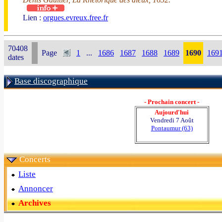
Lien :
orgues.evreux.free.fr
70408
Page
1
...
1686
1687
1688
1689
1690
169
dates
Base discographique
- Prochain concert -
Aujourd'hui
Vendredi 7 Août
Pontaumur (63)
Concerts
Liste
Annoncer
Archives