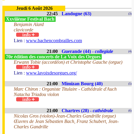
Jeudi 6 Août 2026
22:45
Landogne (63)
(3)
Xxviiième Festival Bach
Benjamin Alard
clavicorde
Lien :
www.bachencombrailles.com
21:00
Guerande (44) -
collegiale
(4)
70e édition des concerts de La Voix des Orgues
Erwann Tobie (accordéon) et Christophe Gauche (orgue)
Lien :
www.lavoixdesorgues.org/
21:00
Mimizan Bourg (40)
(5)
Marc Chiron : Organiste Titulaire - Cathédrale d'Auch
Natacha Triadou violon
21:00
Chartres (28) -
cathédrale
(6)
Nicolas Gros (violon)-Jean-Charles Gandrille (orgue)
Œuvres de Jean Sébastien Bach, Franz Schubert, Jean-
Charles Gandrille