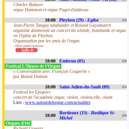
Charles Balayer
orgue Hammon et orgue Puget-Daldosso
18:00
Pleyben (29) -
Eglise
(23)
Jean-Pierre Tanguy talabarder et Roland Guyomarch
organiste donneront un concert tin whistle, bombarde et orgue
en l'église de Pleyben.
Organisation par les amis de l'orgue.
- libre participation
18:00
Embrun (05)
(24)
Festival L’Heure de l’Orgue
« Conversation avec François Couperin »
par Benoit Dumon
18:00
Saint-Julien-du-Sault (89)
(25)
Festival les Epopées
concert de l'académie orgue, violon, violoncelle, chant
Lien :
www.autourdelorgue.com/actualites
Bordeaux (33) -
Basilique St-
18:00
(26)
Michel
Orgues d'été
Richard Gowers