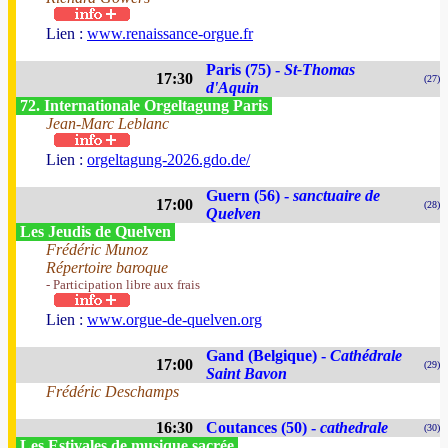
Lien :
www.renaissance-orgue.fr
Paris (75) -
St-Thomas
17:30
(27)
d'Aquin
72. Internationale Orgeltagung Paris
Jean-Marc Leblanc
Lien :
orgeltagung-2026.gdo.de/
Guern (56) -
sanctuaire de
17:00
(28)
Quelven
Les Jeudis de Quelven
Frédéric Munoz
Répertoire baroque
- Participation libre aux frais
Lien :
www.orgue-de-quelven.org
Gand (Belgique) -
Cathédrale
17:00
(29)
Saint Bavon
Frédéric Deschamps
16:30
Coutances (50) -
cathedrale
(30)
Les Estivales de musique sacrée