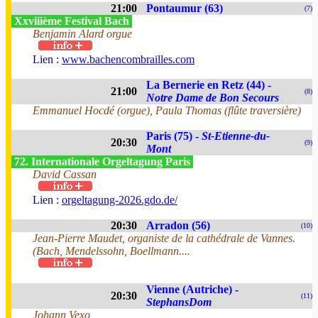
21:00
Pontaumur (63)
(7)
Xxviiième Festival Bach
Benjamin Alard orgue
Lien :
www.bachencombrailles.com
La Bernerie en Retz (44) -
21:00
(8)
Notre Dame de Bon Secours
Emmanuel Hocdé (orgue), Paula Thomas (flûte traversière)
Paris (75) -
St-Etienne-du-
20:30
(9)
Mont
72. Internationale Orgeltagung Paris
David Cassan
Lien :
orgeltagung-2026.gdo.de/
20:30
Arradon (56)
(10)
Jean-Pierre Maudet, organiste de la cathédrale de Vannes.
(Bach, Mendelssohn, Boellmann....
Vienne (Autriche) -
20:30
(11)
StephansDom
Johann Vexo