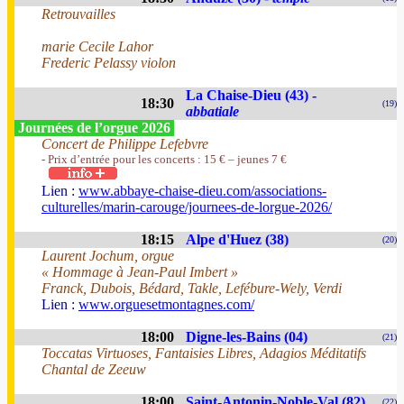
Retrouvailles
marie Cecile Lahor
Frederic Pelassy violon
La Chaise-Dieu (43) -
18:30
(19)
abbatiale
Journées de l’orgue 2026
Concert de Philippe Lefebvre
- Prix d’entrée pour les concerts : 15 € – jeunes 7 €
Lien :
www.abbaye-chaise-dieu.com/associations-
culturelles/marin-carouge/journees-de-lorgue-2026/
18:15
Alpe d'Huez (38)
(20)
Laurent Jochum, orgue
« Hommage à Jean-Paul Imbert »
Franck, Dubois, Bédard, Takle, Lefébure-Wely, Verdi
Lien :
www.orguesetmontagnes.com/
18:00
Digne-les-Bains (04)
(21)
Toccatas Virtuoses, Fantaisies Libres, Adagios Méditatifs
Chantal de Zeeuw
18:00
Saint-Antonin-Noble-Val (82)
(22)