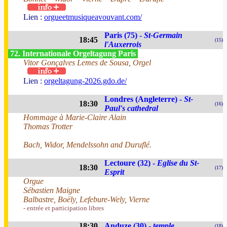
Lien :
orgueetmusiqueavouvant.com/
Paris (75) -
St-Germain
18:45
(15)
l'Auxerrois
72. Internationale Orgeltagung Paris
Vitor Gonçalves Lemes de Sousa, Orgel
Lien :
orgeltagung-2026.gdo.de/
Londres (Angleterre) -
St-
18:30
(16)
Paul's cathedral
Hommage à Marie-Claire Alain
Thomas Trotter
Bach, Widor, Mendelssohn and Duruflé.
Lectoure (32) -
Eglise du St-
18:30
(17)
Esprit
Orgue
Sébastien Maigne
Balbastre, Boëly, Lefebure-Wely, Vierne
- entrée et participation libres
18:30
Anduze (30) -
temple
(18)