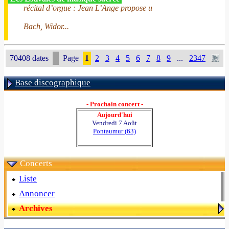
récital d’orgue : Jean L’Ange propose u
Bach, Widor...
70408 dates
Page
1
2
3
4
5
6
7
8
9
...
2347
Base discographique
- Prochain concert -
Aujourd'hui
Vendredi 7 Août
Pontaumur (63)
Concerts
Liste
Annoncer
Archives