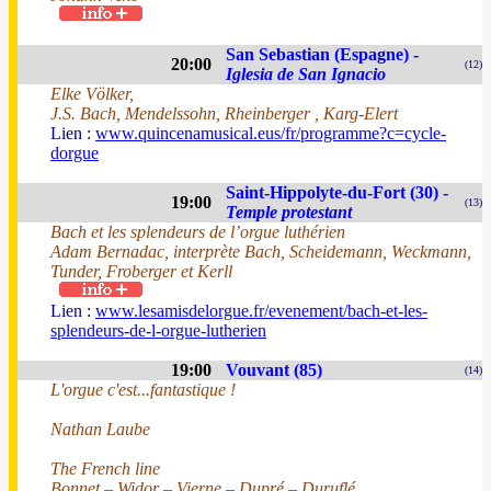
San Sebastian (Espagne) -
20:00
(12)
Iglesia de San Ignacio
Elke Völker,
J.S. Bach, Mendelssohn, Rheinberger , Karg-Elert
Lien :
www.quincenamusical.eus/fr/programme?c=cycle-
dorgue
Saint-Hippolyte-du-Fort (30) -
19:00
(13)
Temple protestant
Bach et les splendeurs de l’orgue luthérien
Adam Bernadac, interprète Bach, Scheidemann, Weckmann,
Tunder, Froberger et Kerll
Lien :
www.lesamisdelorgue.fr/evenement/bach-et-les-
splendeurs-de-l-orgue-lutherien
19:00
Vouvant (85)
(14)
L'orgue c'est...fantastique !
Nathan Laube
The French line
Bonnet – Widor – Vierne – Dupré – Duruflé