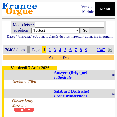
Version
Menu
Mobile
Mots clefs* :
et région :
* Dates (j/mm/aaaa) et/ou mots classés du plus important au moins important
70408 dates
Page
1
2
3
4
5
6
7
8
9
...
2347
Août 2026
Vendredi 7 Août 2026
Ansvers (Belgique) -
(1)
cathédrale
Stephane Eliot
Salzburg (Autriche) -
(2)
Franziskanerkirche
Olivier Latry
Messiaen