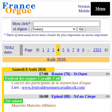
Version
Menu
Mobile
Mots clefs* :
et région :
* Dates (j/mm/aaaa) et/ou mots classés du plus important au moins important
70562
Page
1
2
3
4
5
6
7
8
9
...
2353
dates
Août 2026
Samedi 8 Août 2026
17:00
Rouen (76) -
St-Ouen
(91)
Festival des orgues Cavaillé-Coll
Concert des participants de la masterclass d'orgue
Lien :
www.festivaldesorguescavaillecoll.com/
16:00
Epinal (88) -
Nd au Cierge
(92)
21e saison
Maurizio Mancino (Milano)