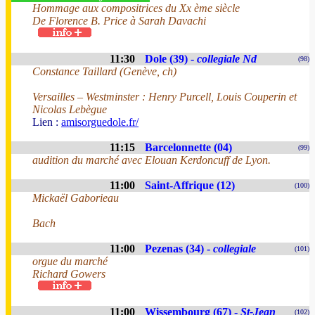
Hommage aux compositrices du Xx ème siècle
De Florence B. Price à Sarah Davachi
11:30
Dole (39) -
collegiale Nd
(98)
Constance Taillard (Genève, ch)
Versailles – Westminster : Henry Purcell, Louis Couperin et
Nicolas Lebègue
Lien :
amisorguedole.fr/
11:15
Barcelonnette (04)
(99)
audition du marché avec Elouan Kerdoncuff de Lyon.
11:00
Saint-Affrique (12)
(100)
Mickaël Gaborieau
Bach
11:00
Pezenas (34) -
collegiale
(101)
orgue du marché
Richard Gowers
11:00
Wissembourg (67) -
St-Jean
(102)