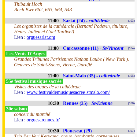
Thibault Hoch
Bach Bwv 662, 663, 664, 543
11:00
Sarlat (24) -
cathédrale
(103)
Les organistes de la cathédrale (Bernard Podevin, titulaire,
Henry Jullien et Gaël Tardivel)
Lien :
orguesarlat.org
11:00
Carcassonne (11) -
St-Vincent
(104)
Les Vents D'Anges
Grandes Tribunes Parisiennes Nathan Laube ( New-York ).
Oeuvres de Saint-Saens, Vierne, Duruflé
11:00
Saint-Malo (35) -
cathédrale
(105)
55e festival musique sacrée
Visites des orgues de la cathédrale
Lien :
www.festivaldemusiquesacree-stmalo.com/
10:30
Rennes (35) -
St-Etienne
(106)
30e saison
concert du marché
Lien :
orguesarennes.fr/
10:30
Plouescat (29)
(107)
Trio Per Vari Kervarec, orgue, bombarde, cornemuses