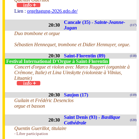
Lien :
orgeltagung-2026.gdo.de/
Cancale (35) -
Sainte-Jeanne-
20:30
(117)
Jugan
Duo trombone et orgue
Sébastien Hennequet, trombone et Didier Hennuyer, orgue.
20:30
Saint-Florentin (89)
(118)
Festival International D’Orgue à Saint-Florentin
Concert d'orgue et violon avec Marco Ruggeri (organiste à
Crémone, Italie) et Lina Uinskytte (violoniste à Vilnius,
Lituanie)
20:30
Saujon (17)
(119)
Guilain et Frédéric Desenclos
orgue et basson
Saint Denis (93) -
Basilique
20:30
(120)
Cathédrale
Quentin Guerillot, titulaire
- Libre participation