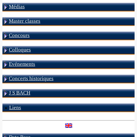
Médias
Master classes
Concours
Colloques
Evénements
Concerts historiques
J S BACH
Liens