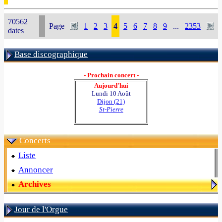
70562
Page
1
2
3
4
5
6
7
8
9
...
2353
dates
Base discographique
- Prochain concert -
Aujourd'hui
Lundi 10 Août
Dijon (21)
St-Pierre
Concerts
Liste
Annoncer
Archives
Jour de l'Orgue