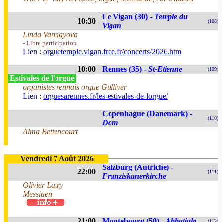
Le Vigan (30) -
Temple du
10:30
(108)
Vigan
Linda Vannayova
- Libre participation
Lien :
orguetemple.vigan.free.fr/concerts/2026.htm
10:00
Rennes (35) -
St-Etienne
(109)
Estivales de l'orgue
organistes rennais orgue Gulliver
Lien :
orguesarennes.fr/les-estivales-de-lorgue/
Copenhague (Danemark) -
(110)
Dom
Alma Bettencourt
Vendredi 7 Août 2026
Salzburg (Autriche) -
22:00
(111)
Franziskanerkirche
Olivier Latry
Messiaen
21:00
Montebourg (50) -
Abbatiale
(112)