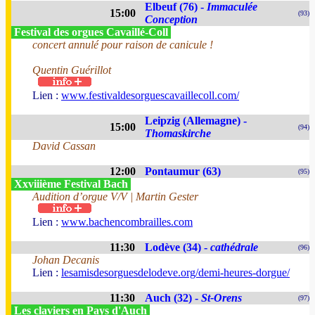
Elbeuf (76) -
Immaculée
15:00
(93)
Conception
Festival des orgues Cavaillé-Coll
concert annulé pour raison de canicule !
Quentin Guérillot
Lien :
www.festivaldesorguescavaillecoll.com/
Leipzig (Allemagne) -
15:00
(94)
Thomaskirche
David Cassan
12:00
Pontaumur (63)
(95)
Xxviiième Festival Bach
Audition d’orgue V/V | Martin Gester
Lien :
www.bachencombrailles.com
11:30
Lodève (34) -
cathédrale
(96)
Johan Decanis
Lien :
lesamisdesorguesdelodeve.org/demi-heures-dorgue/
11:30
Auch (32) -
St-Orens
(97)
Les claviers en Pays d'Auch