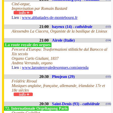
Ciné-orgue,
Improvisation par Romain Bastard
Lien :
www.abbatiades-de-montebourg.fr
21:00
bayeux (14) -
cathédrale
(113)
Alessendro La Ciacera, Organiste de la basilique de Lisieux
21:00
Airole (Italie)
(114)
La route royale des orgues
Percorsi d'Europa: Trasformazioni stilistiche dal Barocco al
Xix secolo
Organo Carlo Giuliani, 1837
Andrea Verrando, organo
Lien :
www.larouteroyaledesorgues.com/agenda
20:30
Ploujean (29)
(115)
Frédéric Rivoal
Musiques anglaise, française, allemande, irlandaise 17e et
18e siècles
20:30
Saint-Denis (93) -
cathédrale
(116)
72. Internationale Orgeltagung Paris
Quentin Guérillot