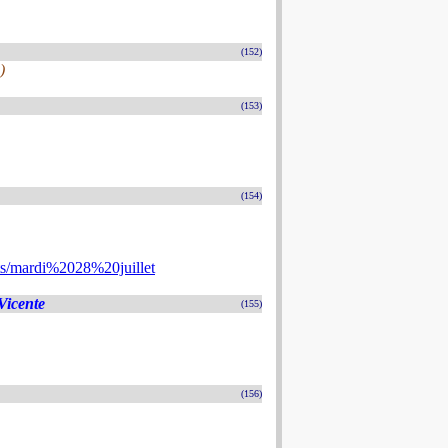
(152)
)
(153)
(154)
/mardi%2028%20juillet
Vicente
(155)
(156)