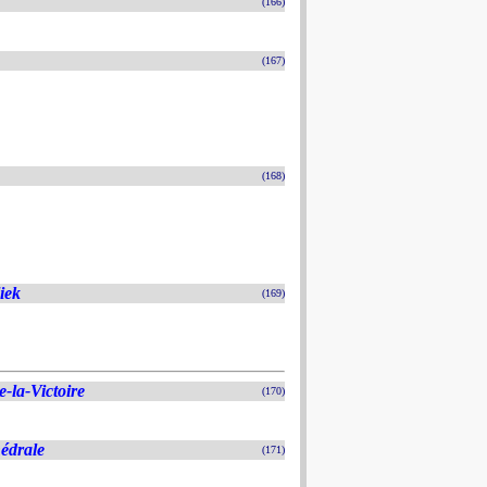
(166)
(167)
(168)
iek
(169)
-la-Victoire
(170)
hédrale
(171)