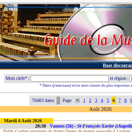
Base discogra
Mots clefs* :
et région :
* Dates (j/mm/aaaa) et/ou mots classés du plus important
70483 dates
Page
1
2
3
4
5
6
7
8
Août 2026
Mardi 4 Août 2026
20:30
Vannes (56) -
St-François-Xavier (chapelle
Teddy Garbet organiste de Notre-Dame de bonne nouvelle à Lorient