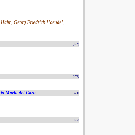
 Hahn, Georg Friedrich Haendel,
(172)
(173)
nta María del Coro
(174)
(175)