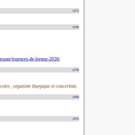
(157)
(158)
rouge/journees-de-lorgue-2026/
(159)
es , organiste liturgique et concertiste.
(160)
(161)