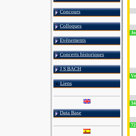
Concours
Colloques
Jo
Evénements
Concerts historiques
J S BACH
Ve
Liens
34
Data Base
72