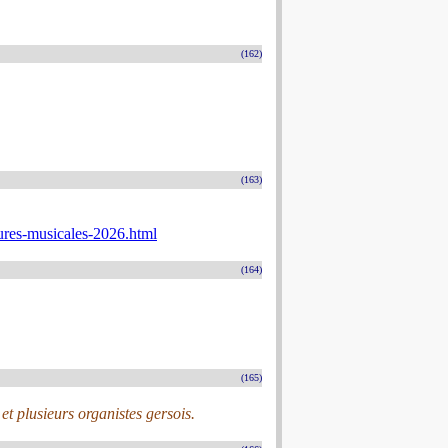
(162)
(163)
ures-musicales-2026.html
(164)
(165)
et plusieurs organistes gersois.