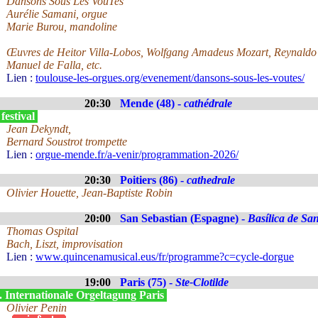
Dansons Sous Les VoûTes
Aurélie Samani, orgue
Marie Burou, mandoline
Œuvres de Heitor Villa-Lobos, Wolfgang Amadeus Mozart, Reynaldo
Manuel de Falla, etc.
Lien :
toulouse-les-orgues.org/evenement/dansons-sous-les-voutes/
20:30
Mende (48) -
cathédrale
festival
Jean Dekyndt,
Bernard Soustrot trompette
Lien :
orgue-mende.fr/a-venir/programmation-2026/
20:30
Poitiers (86) -
cathedrale
Olivier Houette, Jean-Baptiste Robin
20:00
San Sebastian (Espagne) -
Basílica de Sa
Thomas Ospital
Bach, Liszt, improvisation
Lien :
www.quincenamusical.eus/fr/programme?c=cycle-dorgue
19:00
Paris (75) -
Ste-Clotilde
. Internationale Orgeltagung Paris
Olivier Penin