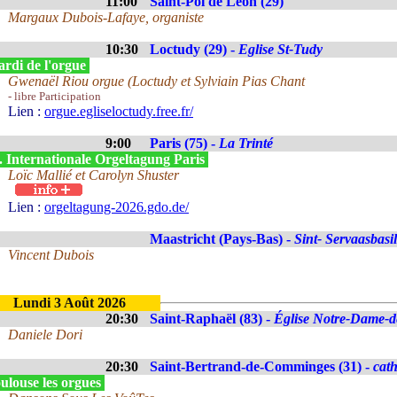
11:00
Saint-Pol de Léon (29)
Margaux Dubois-Lafaye, organiste
10:30
Loctudy (29) -
Eglise St-Tudy
rdi de l'orgue
Gwenaël Riou orgue (Loctudy et Sylviain Pias Chant
- libre Participation
Lien :
orgue.egliseloctudy.free.fr/
9:00
Paris (75) -
La Trinté
. Internationale Orgeltagung Paris
Loïc Mallié et Carolyn Shuster
Lien :
orgeltagung-2026.gdo.de/
Maastricht (Pays-Bas) -
Sint- Servaasbasil
Vincent Dubois
Lundi 3 Août 2026
20:30
Saint-Raphaël (83) -
Église Notre-Dame-de
Daniele Dori
20:30
Saint-Bertrand-de-Comminges (31) -
cat
ulouse les orgues