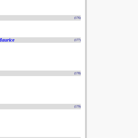
(176)
Maurice
(177)
(178)
(179)