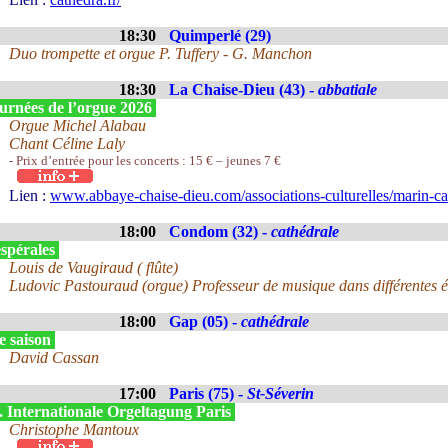
18:30
Quimperlé (29)
Duo trompette et orgue P. Tuffery - G. Manchon
18:30
La Chaise-Dieu (43) -
abbatiale
urnées de l’orgue 2026
Orgue Michel Alabau
Chant Céline Laly
- Prix d’entrée pour les concerts : 15 € – jeunes 7 €
Lien :
www.abbaye-chaise-dieu.com/associations-culturelles/marin-ca
18:00
Condom (32) -
cathédrale
spérales
Louis de Vaugiraud ( flûte)
Ludovic Pastouraud (orgue) Professeur de musique dans différentes écol
18:00
Gap (05) -
cathédrale
e saison
David Cassan
17:00
Paris (75) -
St-Séverin
. Internationale Orgeltagung Paris
Christophe Mantoux