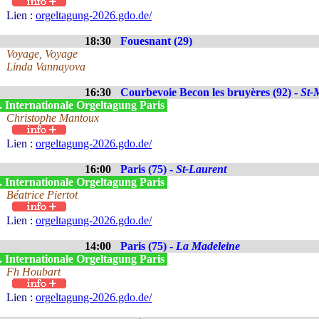
Lien :
orgeltagung-2026.gdo.de/
18:30
Fouesnant (29)
Voyage, Voyage
Linda Vannayova
16:30
Courbevoie Becon les bruyères (92) -
St-
. Internationale Orgeltagung Paris
Christophe Mantoux
Lien :
orgeltagung-2026.gdo.de/
16:00
Paris (75) -
St-Laurent
. Internationale Orgeltagung Paris
Béatrice Piertot
Lien :
orgeltagung-2026.gdo.de/
14:00
Paris (75) -
La Madeleine
. Internationale Orgeltagung Paris
Fh Houbart
Lien :
orgeltagung-2026.gdo.de/