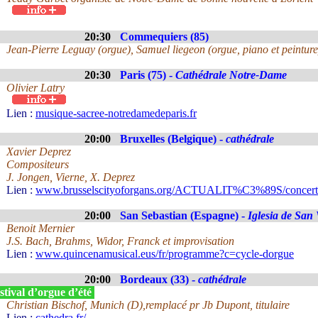
20:30
Commequiers (85)
Jean-Pierre Leguay (orgue), Samuel liegeon (orgue, piano et peinture
20:30
Paris (75) -
Cathédrale Notre-Dame
Olivier Latry
Lien :
musique-sacree-notredamedeparis.fr
20:00
Bruxelles (Belgique) -
cathédrale
Xavier Deprez
Compositeurs
J. Jongen, Vierne, X. Deprez
Lien :
www.brusselscityoforgans.org/ACTUALIT%C3%89S/concerts
20:00
San Sebastian (Espagne) -
Iglesia de San 
Benoit Mernier
J.S. Bach, Brahms, Widor, Franck et improvisation
Lien :
www.quincenamusical.eus/fr/programme?c=cycle-dorgue
20:00
Bordeaux (33) -
cathédrale
tival d’orgue d’été
Christian Bischof, Munich (D),remplacé pr Jb Dupont, titulaire
Lien :
cathedra.fr/