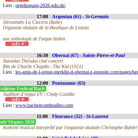
Lien :
orgeltagung-2026.gdo.de/
17:00
Argentan (61) -
St-Germain
Alessandro La Ciacera (Italie)
Organiste titulaire de la Basilique de Lisieux
une anthologie de l'orgue italien
16:30
Obernai (67) -
Saints-Pierre-et-Paul
Stanislas Théodas ciné concert
film de Charlie Chaplin : The Kid (1921)
Lien :
les-amis-de-l-orgue-merklin-d-obernai.e-monsite.com/pages/he
12:00
Pontaumur (63)
viiième Festival Bach
Audition d’orgue I/V | Cindy Castillo
Lien :
www.bachencombrailles.com
11:00
Fleurance (32) -
St-Laurent
stiv'Orgues 2026
moment musical interprété par l'organiste titulaire Christophe Buhler 