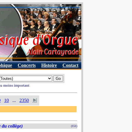
phique
Concerts
Histoire
Contact
 au moins important
9
10
...
2350
 du collège)
(151)