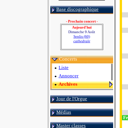
Base discographique
- Prochain concert -
Aujourd'hui
Dimanche 9 Août
Senlis (60)
cathedrale
Concerts
Liste
Annoncer
Archives
Jour de l'Orgue
Médias
Fes
Master classes