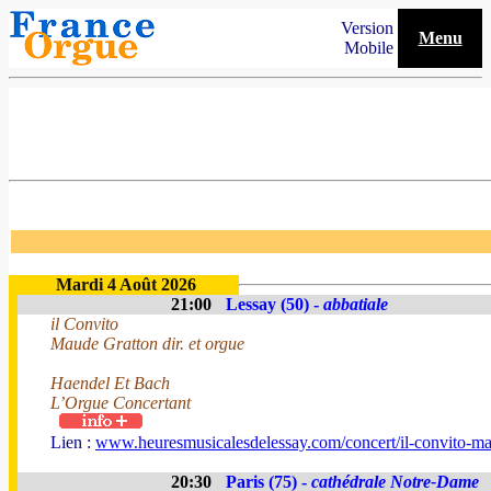
Version
Menu
Mobile
Mardi 4 Août 2026
21:00
Lessay (50) -
abbatiale
il Convito
Maude Gratton dir. et orgue
Haendel Et Bach
L’Orgue Concertant
Lien :
www.heuresmusicalesdelessay.com/concert/il-convito-ma
20:30
Paris (75) -
cathédrale Notre-Dame