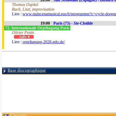
Thomas Ospital
Bach, Liszt, improvisation
Lien :
www.quincenamusical.eus/fr/programme?c=cycle-dorgu
19:00
Paris (75) -
Ste-Clotilde
72. Internationale Orgeltagung Paris
Olivier Penin
Lien :
orgeltagung-2026.gdo.de/
Base discographique
Concerts