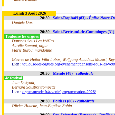
Lundi 3 Août 2026
20:30
Saint-Raphaël (83) -
Église Notre-Da
Daniele Dori
20:30
Saint-Bertrand-de-Comminges (31)
Toulouse les orgues
Dansons Sous Les VoûTes
Aurélie Samani, orgue
Marie Burou, mandoline
Œuvres de Heitor Villa-Lobos, Wolfgang Amadeus Mozart, Reyn
Lien :
toulouse-les-orgues.org/evenement/dansons-sous-les-vout
20:30
Mende (48) -
cathédrale
4e festival
Jean Dekyndt,
Bernard Soustrot trompette
Lien :
orgue-mende.fr/a-venir/programmation-2026/
20:30
Poitiers (86) -
cathedrale
Olivier Houette, Jean-Baptiste Robin
20:00
San Sebastian (Espagne) -
Basílica 