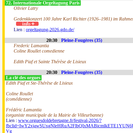
72. Internationale Orgeltagung Paris
Olivier Latry
Gedenkkonzert 100 Jahre Karl Richter (1926–1981) im Rahmen
Lien :
orgeltagung-2026.gdo.de/
20:30
Pleine-Fougères (35)
Frederic Lamantia
Coline Roullet comedienne
Edith Piaf et Sainte Thérèse de Lisieux
20:30
Pleine-Fougères (35)
La clé des orgues
Edith Piaf et Ste-Thérèse de Lisieux
Coline Roullet
(comédienne)
Frédéric Lamantia
(organiste municipale de la Mairie de Villeurbanne)
Lien :
www.orguesdoldebretagne.fr/festival-2026/?
fbclid=IwY2xjawSUxgNleHRuA2FlbQIxMABicmlkETE1Y
Vg