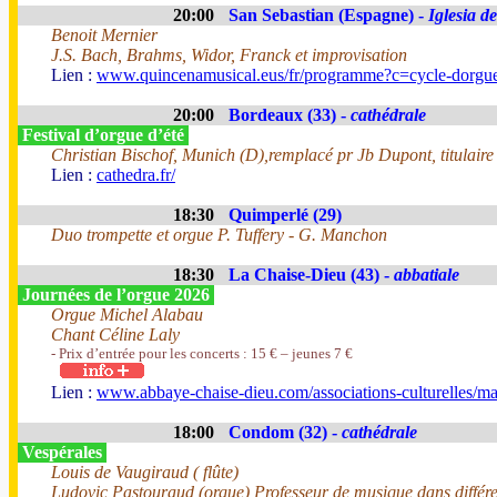
20:00
San Sebastian (Espagne) -
Iglesia d
Benoit Mernier
J.S. Bach, Brahms, Widor, Franck et improvisation
Lien :
www.quincenamusical.eus/fr/programme?c=cycle-dorgu
20:00
Bordeaux (33) -
cathédrale
Festival d’orgue d’été
Christian Bischof, Munich (D),remplacé pr Jb Dupont, titulaire
Lien :
cathedra.fr/
18:30
Quimperlé (29)
Duo trompette et orgue P. Tuffery - G. Manchon
18:30
La Chaise-Dieu (43) -
abbatiale
Journées de l’orgue 2026
Orgue Michel Alabau
Chant Céline Laly
- Prix d’entrée pour les concerts : 15 € – jeunes 7 €
Lien :
www.abbaye-chaise-dieu.com/associations-culturelles/ma
18:00
Condom (32) -
cathédrale
Vespérales
Louis de Vaugiraud ( flûte)
Ludovic Pastouraud (orgue) Professeur de musique dans différente