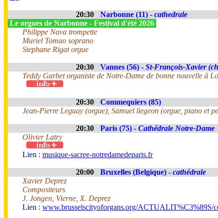
20:30
Narbonne (11) -
cathedrale
Le orgues de Narbonne - Festival d'été 2026
Philippe Nava trompette
Muriel Tomao soprano
Stephane Rigat orgue
20:30
Vannes (56) -
St-François-Xavier (ch
Teddy Garbet organiste de Notre-Dame de bonne nouvelle à Lo
20:30
Commequiers (85)
Jean-Pierre Leguay (orgue), Samuel liegeon (orgue, piano et pe
20:30
Paris (75) -
Cathédrale Notre-Dame
Olivier Latry
Lien :
musique-sacree-notredamedeparis.fr
20:00
Bruxelles (Belgique) -
cathédrale
Xavier Deprez
Compositeurs
J. Jongen, Vierne, X. Deprez
Lien :
www.brusselscityoforgans.org/ACTUALIT%C3%89S/con