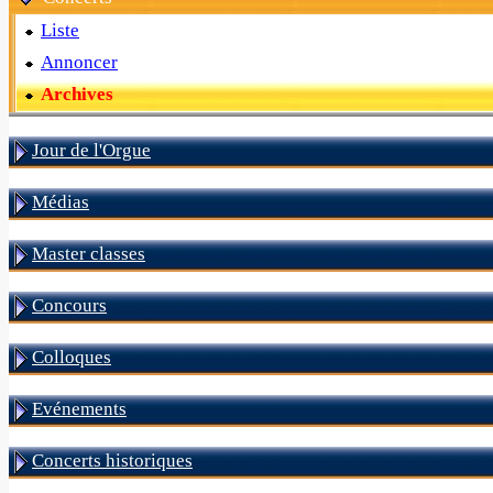
Liste
Annoncer
Archives
Jour de l'Orgue
Médias
Master classes
Concours
Colloques
Evénements
Concerts historiques