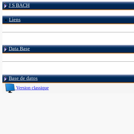
J S BACH
Liens
Data Base
Base de datos
Version classique