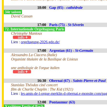
18:00
Gap (05) -
cathédrale
34e saison
David Cassan
17:00
Paris (75) -
St-Séverin
72. Internationale Orgeltagung Paris
Christophe Mantoux
Lien :
orgeltagung-2026.gdo.de/
17:00
Argentan (61) -
St-Germain
Alessandro La Ciacera (Italie)
Organiste titulaire de la Basilique de Lisieux
une anthologie de l'orgue italien
16:30
Obernai (67) -
Saints-Pierre-et-Paul
Stanislas Théodas ciné concert
film de Charlie Chaplin : The Kid (1921)
Lien :
les-amis-de-l-orgue-merklin-d-obernai.e-monsite.com/pa
12:00
Pontaumur (63)
Xxviiième Festival Bach