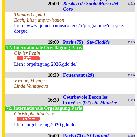
20:00
Basílica de Santa María del
(101)
Coro
Thomas Ospital
Bach, Liszt, improvisation
Lien :
www.quincenamusical.eus/fr/programme?c=cycle-
dorgue
19:00
Paris (75) -
Ste-Clotilde
(102)
72. Internationale Orgeltagung Paris
Olivier Penin
Lien :
orgeltagung-2026.gdo.de/
18:30
Fouesnant (29)
(103)
Voyage, Voyage
Linda Vannayova
Courbevoie Becon les
16:30
(104)
bruyères (92) -
St-Maurice
72. Internationale Orgeltagung Paris
Christophe Mantoux
Lien :
orgeltagung-2026.gdo.de/
16:00
Paris (75) -
St-Laurent
(105)