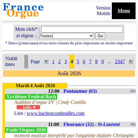
Version
Menu
Mobile
Mots clefs* :
et région :
* Dates (j/mm/aaaa) et/ou mots classés du plus important au moins important
70408
Page
1
2
3
4
5
6
7
8
9
...
2347
dates
Août 2026
Mardi 4 Août 2026
12:00
Pontaumur (63)
(91)
Xxviiième Festival Bach
Audition d’orgue I/V | Cindy Castillo
Lien :
www.bachencombrailles.com
11:00
Fleurance (32) -
St-Laurent
(92)
Festiv'Orgues 2026
moment musical interprété par l'organiste titulaire Christophe