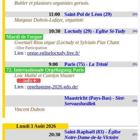
Buhler et plusieurs organistes gersois.
11:00
Saint-Pol de Léon (29)
(93)
Margaux Dubois-Lafaye, organiste
10:30
Loctudy (29) -
Eglise St-Tudy
(94)
Mardi de l'orgue
Gwenaël Riou orgue (Loctudy et Sylviain Pias Chant
- libre Participation
Lien :
orgue.egliseloctudy.free.fr/
9:00
Paris (75) -
La Trinté
(95)
72. Internationale Orgeltagung Paris
Loïc Mallié et Carolyn Shuster
Lien :
orgeltagung-2026.gdo.de/
Maastricht (Pays-Bas) -
Sint-
(96)
Servaasbasiliek
Vincent Dubois
Lundi 3 Août 2026
Saint-Raphaël (83) -
Église
20:30
(97)
Notre-Dame-de-la-Victoire