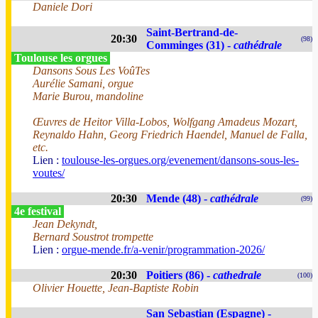
Daniele Dori
Saint-Bertrand-de-
20:30
(98)
Comminges (31) -
cathédrale
Toulouse les orgues
Dansons Sous Les VoûTes
Aurélie Samani, orgue
Marie Burou, mandoline
Œuvres de Heitor Villa-Lobos, Wolfgang Amadeus Mozart,
Reynaldo Hahn, Georg Friedrich Haendel, Manuel de Falla,
etc.
Lien :
toulouse-les-orgues.org/evenement/dansons-sous-les-
voutes/
20:30
Mende (48) -
cathédrale
(99)
4e festival
Jean Dekyndt,
Bernard Soustrot trompette
Lien :
orgue-mende.fr/a-venir/programmation-2026/
20:30
Poitiers (86) -
cathedrale
(100)
Olivier Houette, Jean-Baptiste Robin
San Sebastian (Espagne) -