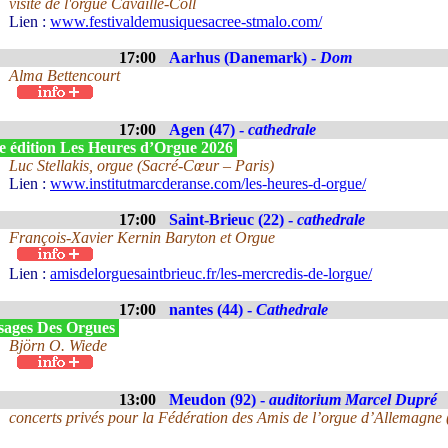
visite de l'orgue Cavaillé-Coll
Lien :
www.festivaldemusiquesacree-stmalo.com/
17:00
Aarhus (Danemark) -
Dom
Alma Bettencourt
17:00
Agen (47) -
cathedrale
e édition Les Heures d’Orgue 2026
Luc Stellakis, orgue (Sacré-Cœur – Paris)
Lien :
www.institutmarcderanse.com/les-heures-d-orgue/
17:00
Saint-Brieuc (22) -
cathedrale
François-Xavier Kernin Baryton et Orgue
Lien :
amisdelorguesaintbrieuc.fr/les-mercredis-de-lorgue/
17:00
nantes (44) -
Cathedrale
sages Des Orgues
Björn O. Wiede
13:00
Meudon (92) -
auditorium Marcel Dupré
concerts privés pour la Fédération des Amis de l’orgue d’Allemagne