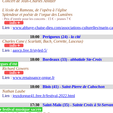
Concert de Jean-Charles Ablitzer
L’école de Rameau, de l’opéra à l’église
Splendeur et poésie de l’orgue des Lumières
- Prix d’entrée pour les concerts : 15 € – jeunes 7 €
Lien :
www.abbaye-chaise-dieu.com/associations-culturelles/marin-ca
18:00
Perigueux (24) -
la cité
Charles Cane ( Scarlatti, Bach, Corrette, Lasceux)
Lien :
aaocp.free.fr/styled-5/
18:00
Bordeaux (33) -
abbatiale Ste-Croix
gues d'été
Richard Gowers
Lien :
www.renaissance-orgue.fr
18:00
Blois (41) -
Saint-Pierre de Cabochon
Nathan Laube
Lien :
jeuxdorgue41.free.fr/festival-2022.html
17:30
Saint-Malo (35) -
Sainte Croix à St-Serva
 festival musique sacrée