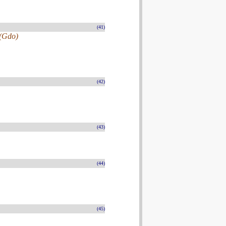
(41)
 (Gdo)
(42)
(43)
(44)
(45)