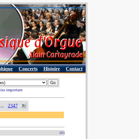
phique
Concerts
Histoire
Contact
oins important
...
2347
(31)