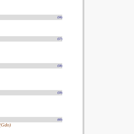
(56)
(57)
(58)
(59)
(60)
 (Gdo)