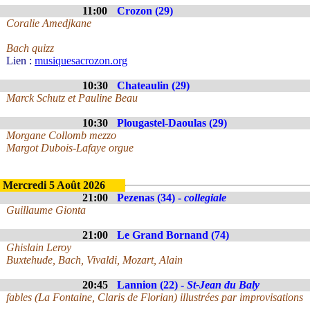
11:00
Crozon (29)
Coralie Amedjkane
Bach quizz
Lien :
musiquesacrozon.org
10:30
Chateaulin (29)
Marck Schutz et Pauline Beau
10:30
Plougastel-Daoulas (29)
Morgane Collomb mezzo
Margot Dubois-Lafaye orgue
Mercredi 5 Août 2026
21:00
Pezenas (34) -
collegiale
Guillaume Gionta
21:00
Le Grand Bornand (74)
Ghislain Leroy
Buxtehude, Bach, Vivaldi, Mozart, Alain
20:45
Lannion (22) -
St-Jean du Baly
fables (La Fontaine, Claris de Florian) illustrées par improvisations