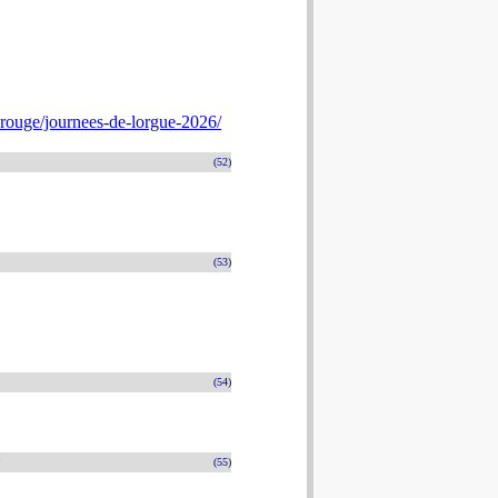
rouge/journees-de-lorgue-2026/
(52)
(53)
(54)
n
(55)