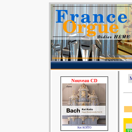
M
Nouveau CD
Kei KOÏTO
72