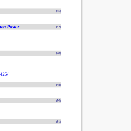
(46)
uen Pastor
(47)
(48)
4425/
(49)
(50)
(51)