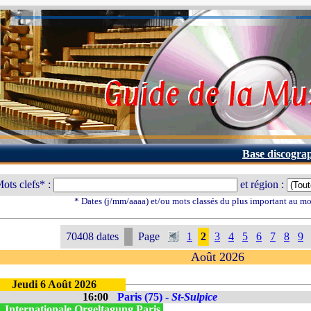
Base discogra
ots clefs* :
et région :
* Dates (j/mm/aaaa) et/ou mots classés du plus important au m
70408 dates
Page
1
2
3
4
5
6
7
8
9
Août 2026
Jeudi 6 Août 2026
16:00
Paris (75) -
St-Sulpice
. Internationale Orgeltagung Paris