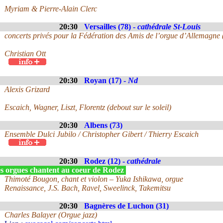
Myriam & Pierre-Alain Clerc
20:30
Versailles (78) -
cathédrale St-Louis
concerts privés pour la Fédération des Amis de l’orgue d’Allemagne
Christian Ott
20:30
Royan (17) -
Nd
Alexis Grizard
Escaich, Wagner, Liszt, Florentz (debout sur le soleil)
20:30
Albens (73)
Ensemble Dulci Jubilo / Christopher Gibert / Thierry Escaich
20:30
Rodez (12) -
cathédrale
s orgues chantent au coeur de Rodez
Thimoté Bougon, chant et violon – Yuka Ishikawa, orgue
Renaissance, J.S. Bach, Ravel, Sweelinck, Takemitsu
20:30
Bagnères de Luchon (31)
Charles Balayer (Orgue jazz)