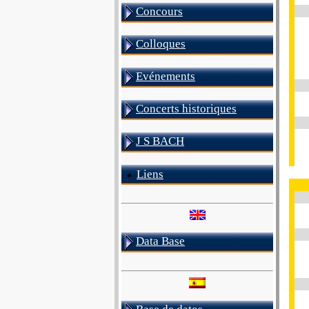
Concours
Colloques
Evénements
Concerts historiques
J S BACH
Liens
Data Base