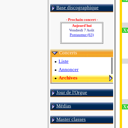
Base discographique
- Prochain concert -
Aujourd'hui
Xx
Vendredi 7 Août
Pontaumur (63)
Concerts
Liste
Annoncer
Archives
Jour de l'Orgue
Médias
Xx
Master classes