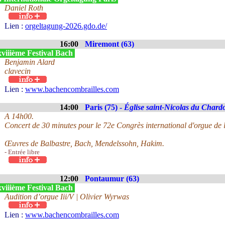
Daniel Roth
Lien :
orgeltagung-2026.gdo.de/
16:00
Miremont (63)
viiième Festival Bach
Benjamin Alard
clavecin
Lien :
www.bachencombrailles.com
14:00
Paris (75) -
Église saint-Nicolas du Chard
A 14h00.
Concert de 30 minutes pour le 72e Congrès international d'orgue de l
Œuvres de Balbastre, Bach, Mendelssohn, Hakim.
- Entrée libre
12:00
Pontaumur (63)
viiième Festival Bach
Audition d’orgue Iii/V | Olivier Wyrwas
Lien :
www.bachencombrailles.com