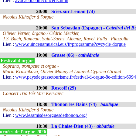
Lien :
avocacol.com/concerts.html
20:00
Sciez-sur-Léman (74)
Nicolas Kilhoffer à l'orgue
20:00
San Sebastian (Espagne) -
Catedral del B
Olivier Vernet, órgano / Cédric Meckler,
J.S. Bach, Rameau, Saint-Saëns, Albéniz, Ravel, Falla , Piazzolla
Lien :
www.quincenamusical.eus/fr/programme?c=cycle-dorgue
19:00
Grasse (06) -
cathédrale
 Festival d'orgue
Soprano, trompette et orgue -
Maria Krasnikova, Olivier Mauny et Laurent-Cyprien Giraud
Lien :
www.paysdegrassetourisme.fr/festival-d-orgue-8e-edition-699
19:00
Roscoff (29)
Concert Trio Pêr Vari Kervarec
18:30
Thonon-les-Bains (74) -
basilique
Nicolas Kilhoffer à l'orgue
Lien :
www.lesamisdesorguesdethonon.org/
18:30
La Chaise-Dieu (43) -
abbatiale
urnées de l’orgue 2026