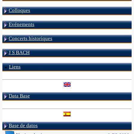
Colloques
Evénements
Concerts historiques
J S BACH
Liens
Data Base
Base de datos