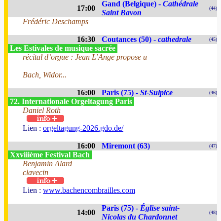
Gand (Belgique) -
Cathédrale
17:00
(44)
Saint Bavon
Frédéric Deschamps
16:30
Coutances (50) -
cathedrale
(45)
Les Estivales de musique sacrée
récital d’orgue : Jean L’Ange propose u
Bach, Widor...
16:00
Paris (75) -
St-Sulpice
(46)
72. Internationale Orgeltagung Paris
Daniel Roth
Lien :
orgeltagung-2026.gdo.de/
16:00
Miremont (63)
(47)
Xxviiième Festival Bach
Benjamin Alard
clavecin
Lien :
www.bachencombrailles.com
Paris (75) -
Église saint-
14:00
(48)
Nicolas du Chardonnet