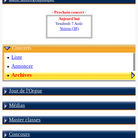
- Prochain concert -
Aujourd'hui
Vendredi 7 Août
Voiron (38)
Concerts
Liste
Annoncer
Archives
Jour de l'Orgue
Médias
Master classes
Concours