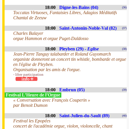
18:00
Digne-les-Bains (04)
(36)
Toccatas Virtuoses, Fantaisies Libres, Adagios Méditatifs
Chantal de Zeeuw
18:00
Saint-Antonin-Noble-Val (82)
(37)
Charles Balayer
orgue Hammon et orgue Puget-Daldosso
18:00
Pleyben (29) -
Eglise
(38)
Jean-Pierre Tanguy talabarder et Roland Guyomarch
organiste donneront un concert tin whistle, bombarde et orgue
en l'église de Pleyben.
Organisation par les amis de l'orgue.
- libre participation
18:00
Embrun (05)
(39)
Festival L’Heure de l’Orgue
« Conversation avec François Couperin »
par Benoit Dumon
18:00
Saint-Julien-du-Sault (89)
(40)
Festival les Epopées
concert de l'académie orgue, violon, violoncelle, chant