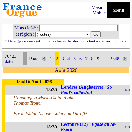
Version
Menu
Mobile
Mots clefs* :
et région :
* Dates (j/mm/aaaa) et/ou mots classés du plus important au moins important
70423
Page
1
2
3
4
5
6
7
8
9
...
2348
dates
Août 2026
Jeudi 6 Août 2026
Londres (Angleterre) -
St-
18:30
(31)
Paul's cathedral
Hommage à Marie-Claire Alain
Thomas Trotter
Bach, Widor, Mendelssohn and Duruflé.
Lectoure (32) -
Eglise du St-
18:30
(32)
Esprit