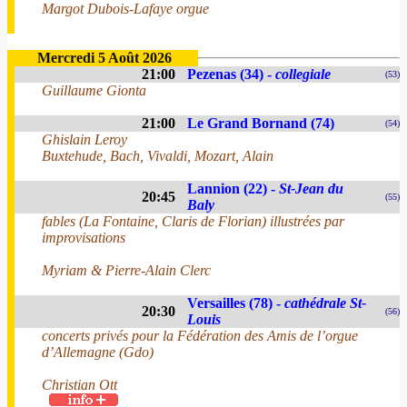
Margot Dubois-Lafaye orgue
Mercredi 5 Août 2026
21:00
Pezenas (34) -
collegiale
(53)
Guillaume Gionta
21:00
Le Grand Bornand (74)
(54)
Ghislain Leroy
Buxtehude, Bach, Vivaldi, Mozart, Alain
Lannion (22) -
St-Jean du
20:45
(55)
Baly
fables (La Fontaine, Claris de Florian) illustrées par
improvisations
Myriam & Pierre-Alain Clerc
Versailles (78) -
cathédrale St-
20:30
(56)
Louis
concerts privés pour la Fédération des Amis de l’orgue
d’Allemagne (Gdo)
Christian Ott