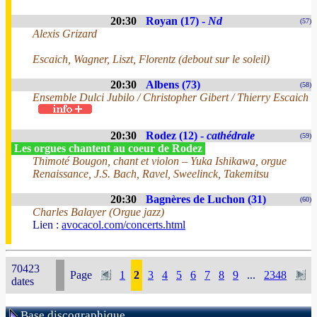
20:30
Royan (17) -
Nd
(57)
Alexis Grizard
Escaich, Wagner, Liszt, Florentz (debout sur le soleil)
20:30
Albens (73)
(58)
Ensemble Dulci Jubilo / Christopher Gibert / Thierry Escaich
20:30
Rodez (12) -
cathédrale
(59)
Les orgues chantent au coeur de Rodez
Thimoté Bougon, chant et violon – Yuka Ishikawa, orgue
Renaissance, J.S. Bach, Ravel, Sweelinck, Takemitsu
20:30
Bagnères de Luchon (31)
(60)
Charles Balayer (Orgue jazz)
Lien :
avocacol.com/concerts.html
70423
Page
1
2
3
4
5
6
7
8
9
...
2348
dates
Base discographique