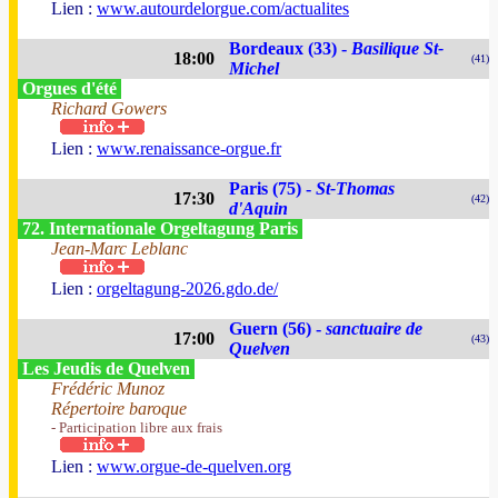
Lien :
www.autourdelorgue.com/actualites
Bordeaux (33) -
Basilique St-
18:00
(41)
Michel
Orgues d'été
Richard Gowers
Lien :
www.renaissance-orgue.fr
Paris (75) -
St-Thomas
17:30
(42)
d'Aquin
72. Internationale Orgeltagung Paris
Jean-Marc Leblanc
Lien :
orgeltagung-2026.gdo.de/
Guern (56) -
sanctuaire de
17:00
(43)
Quelven
Les Jeudis de Quelven
Frédéric Munoz
Répertoire baroque
- Participation libre aux frais
Lien :
www.orgue-de-quelven.org