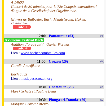
A 14h00.
Concert de 30 minutes pour le 72e Congrès international
d'orgue de la Gesellschaft der Orgelfreunde.
Œuvres de Balbastre, Bach, Mendelssohn, Hakim.
- Entrée libre
12:00
Pontaumur (63)
(49)
Xxviiième Festival Bach
Audition d’orgue Iii/V | Olivier Wyrwas
Lien :
www.bachencombrailles.com
11:00
Crozon (29)
(50)
Coralie Amedjkane
Bach quizz
Lien :
musiquesacrozon.org
10:30
Chateaulin (29)
(51)
Marck Schutz et Pauline Beau
10:30
Plougastel-Daoulas (29)
(52)
Morgane Collomb mezzo