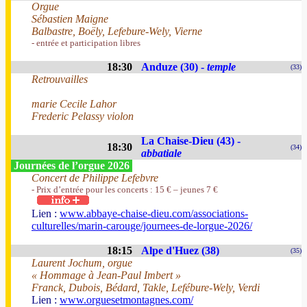
Orgue
Sébastien Maigne
Balbastre, Boëly, Lefebure-Wely, Vierne
- entrée et participation libres
18:30
Anduze (30) -
temple
(33)
Retrouvailles
marie Cecile Lahor
Frederic Pelassy violon
La Chaise-Dieu (43) -
18:30
(34)
abbatiale
Journées de l’orgue 2026
Concert de Philippe Lefebvre
- Prix d’entrée pour les concerts : 15 € – jeunes 7 €
Lien :
www.abbaye-chaise-dieu.com/associations-
culturelles/marin-carouge/journees-de-lorgue-2026/
18:15
Alpe d'Huez (38)
(35)
Laurent Jochum, orgue
« Hommage à Jean-Paul Imbert »
Franck, Dubois, Bédard, Takle, Lefébure-Wely, Verdi
Lien :
www.orguesetmontagnes.com/