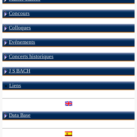
Concours
Colloques
Evénements
Concerts historiques
J S BACH
Liens
Data Base