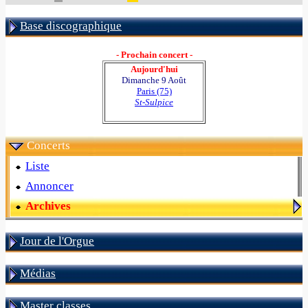
Base discographique
- Prochain concert -
Aujourd'hui
Dimanche 9 Août
Paris (75)
St-Sulpice
Concerts
Liste
Annoncer
Archives
Jour de l'Orgue
Médias
Master classes