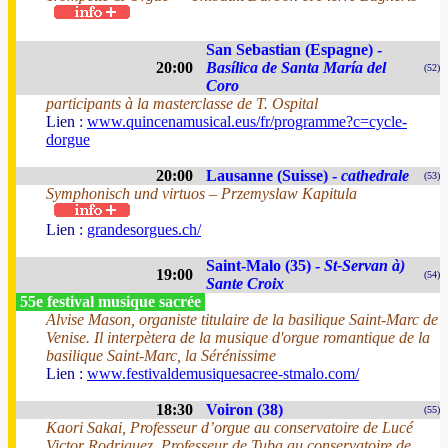
San Sebastian (Espagne) -
20:00
Basílica de Santa María del
(52)
Coro
participants à la masterclasse de T. Ospital
Lien :
www.quincenamusical.eus/fr/programme?c=cycle-
dorgue
20:00
Lausanne (Suisse) -
cathedrale
(53)
Symphonisch und virtuos – Przemyslaw Kapitula
Lien :
grandesorgues.ch/
Saint-Malo (35) -
St-Servan à)
19:00
(54)
Sante Croix
55e festival musique sacrée
Alvise Mason, organiste titulaire de la basilique Saint-Marc de
Venise. Il interpètera de la musique d'orgue romantique de la
basilique Saint-Marc, la Sérénissime
Lien :
www.festivaldemusiquesacree-stmalo.com/
18:30
Voiron (38)
(55)
Kaori Sakai, Professeur d’orgue au conservatoire de Lucé
Victor Rodriguez, Professeur de Tuba au conservatoire de