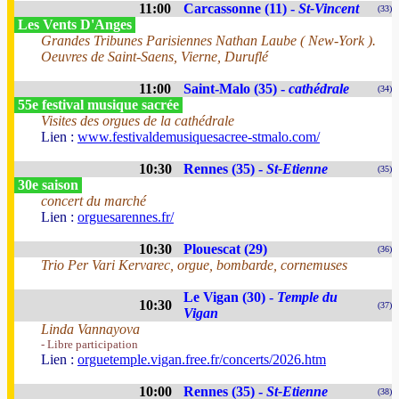
11:00
Carcassonne (11) -
St-Vincent
(33)
Les Vents D'Anges
Grandes Tribunes Parisiennes Nathan Laube ( New-York ).
Oeuvres de Saint-Saens, Vierne, Duruflé
11:00
Saint-Malo (35) -
cathédrale
(34)
55e festival musique sacrée
Visites des orgues de la cathédrale
Lien :
www.festivaldemusiquesacree-stmalo.com/
10:30
Rennes (35) -
St-Etienne
(35)
30e saison
concert du marché
Lien :
orguesarennes.fr/
10:30
Plouescat (29)
(36)
Trio Per Vari Kervarec, orgue, bombarde, cornemuses
Le Vigan (30) -
Temple du
10:30
(37)
Vigan
Linda Vannayova
- Libre participation
Lien :
orguetemple.vigan.free.fr/concerts/2026.htm
10:00
Rennes (35) -
St-Etienne
(38)