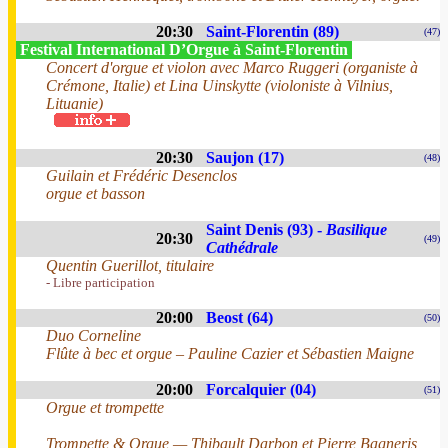
20:30
Saint-Florentin (89)
(47)
Festival International D’Orgue à Saint-Florentin
Concert d'orgue et violon avec Marco Ruggeri (organiste à
Crémone, Italie) et Lina Uinskytte (violoniste à Vilnius,
Lituanie)
20:30
Saujon (17)
(48)
Guilain et Frédéric Desenclos
orgue et basson
Saint Denis (93) -
Basilique
20:30
(49)
Cathédrale
Quentin Guerillot, titulaire
- Libre participation
20:00
Beost (64)
(50)
Duo Corneline
Flûte à bec et orgue – Pauline Cazier et Sébastien Maigne
20:00
Forcalquier (04)
(51)
Orgue et trompette
Trompette & Orgue — Thibault Darbon et Pierre Bagneris