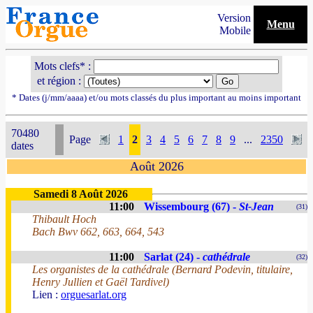
Version
Menu
Mobile
Mots clefs* :
et région :
* Dates (j/mm/aaaa) et/ou mots classés du plus important au moins important
70480
Page
1
2
3
4
5
6
7
8
9
...
2350
dates
Août 2026
Samedi 8 Août 2026
11:00
Wissembourg (67) -
St-Jean
(31)
Thibault Hoch
Bach Bwv 662, 663, 664, 543
11:00
Sarlat (24) -
cathédrale
(32)
Les organistes de la cathédrale (Bernard Podevin, titulaire,
Henry Jullien et Gaël Tardivel)
Lien :
orguesarlat.org