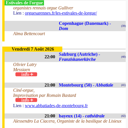
Estivales de l'orgue
organistes rennais orgue Gulliver
Lien :
orguesarennes.fr/les-estivales-de-lorgue/
Copenhague (Danemark) -
(39)
Dom
Alma Bettencourt
Vendredi 7 Août 2026
Salzburg (Autriche) -
22:00
(40)
Franziskanerkirche
Olivier Latry
Messiaen
21:00
Montebourg (50) -
Abbatiale
(41)
Ciné-orgue,
Improvisation par Romain Bastard
Lien :
www.abbatiades-de-montebourg.fr
21:00
bayeux (14) -
cathédrale
(42)
Alessendro La Ciacera, Organiste de la basilique de Lisieux