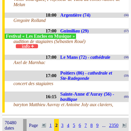
Melun
18:00
Argentière (74)
(56)
Gregoire Rolland
17:00
Guimiliau (29)
(57)
Festival « Les Enclos en Musique »
audition de stagiaires (Sébastien Roué)
17:00
Le Mans (72) -
cathédrale
(58)
Axel de Marnhac
Poitiers (86) -
cathedrale et
17:00
(59)
Ste-Radegonde
concert des stagiaires
Sainte-Anne d'Auray (56) -
16:15
(60)
basilique
baryton Matthieu Auvray et Antoine Joly aux claviers,
70480
Page
1
2
3
4
5
6
7
8
9
...
2350
dates