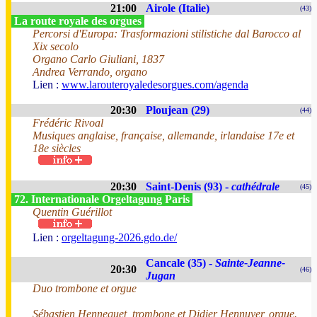
21:00
Airole (Italie)
(43)
La route royale des orgues
Percorsi d'Europa: Trasformazioni stilistiche dal Barocco al
Xix secolo
Organo Carlo Giuliani, 1837
Andrea Verrando, organo
Lien :
www.larouteroyaledesorgues.com/agenda
20:30
Ploujean (29)
(44)
Frédéric Rivoal
Musiques anglaise, française, allemande, irlandaise 17e et
18e siècles
20:30
Saint-Denis (93) -
cathédrale
(45)
72. Internationale Orgeltagung Paris
Quentin Guérillot
Lien :
orgeltagung-2026.gdo.de/
Cancale (35) -
Sainte-Jeanne-
20:30
(46)
Jugan
Duo trombone et orgue
Sébastien Hennequet, trombone et Didier Hennuyer, orgue.