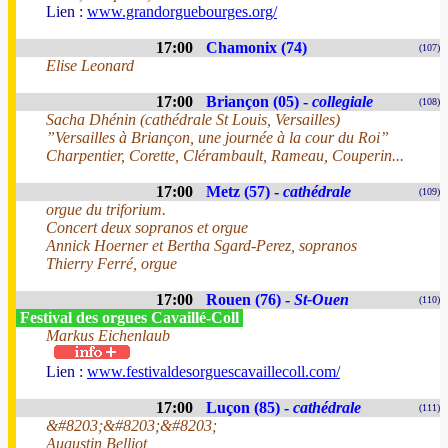
Lien :
www.grandorguebourges.org/
17:00
Chamonix (74)
(107)
Elise Leonard
17:00
Briançon (05) -
collegiale
(108)
Sacha Dhénin (cathédrale St Louis, Versailles)
”Versailles à Briançon, une journée à la cour du Roi”
Charpentier, Corette, Clérambault, Rameau, Couperin...
17:00
Metz (57) -
cathédrale
(109)
orgue du triforium.
Concert deux sopranos et orgue
Annick Hoerner et Bertha Sgard-Perez, sopranos
Thierry Ferré, orgue
17:00
Rouen (76) -
St-Ouen
(110)
Festival des orgues Cavaillé-Coll
Markus Eichenlaub
Lien :
www.festivaldesorguescavaillecoll.com/
17:00
Luçon (85) -
cathédrale
(111)
&#8203;&#8203;&#8203;
Augustin Belliot