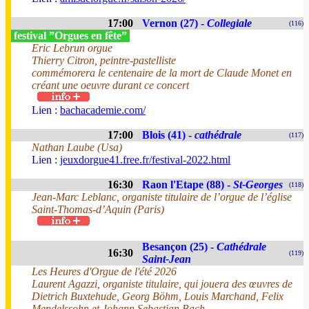
17:00
Vernon (27) -
Collegiale
(116)
festival ”Orgues en fête”
Eric Lebrun orgue
Thierry Citron, peintre-pastelliste
commémorera le centenaire de la mort de Claude Monet en
créant une oeuvre durant ce concert
Lien :
bachacademie.com/
17:00
Blois (41) -
cathédrale
(117)
Nathan Laube (Usa)
Lien :
jeuxdorgue41.free.fr/festival-2022.html
16:30
Raon l'Etape (88) -
St-Georges
(118)
Jean-Marc Leblanc, organiste titulaire de l’orgue de l’église
Saint-Thomas-d’Aquin (Paris)
Besançon (25) -
Cathédrale
16:30
(119)
Saint-Jean
Les Heures d'Orgue de l'été 2026
Laurent Agazzi, organiste titulaire, qui jouera des œuvres de
Dietrich Buxtehude, Georg Böhm, Louis Marchand, Felix
Mendelssohn et Johann Sebastian Bach