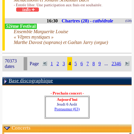
- Entrée libre. Une participation aux frais est souhaitée.
16:30
Chartres (28) -
cathédrale
(120)
52ème Festival
Ensemble Marguerite Louise
« Vêpres mystiques »
Marthe Davost (soprano) et Gaétan Jarry (orgue)
70373
Page
1
2
3
4
5
6
7
8
9
...
2346
dates
Base discographique
- Prochain concert -
Aujourd'hui
Jeudi 6 Août
Pontaumur (63)
Concerts