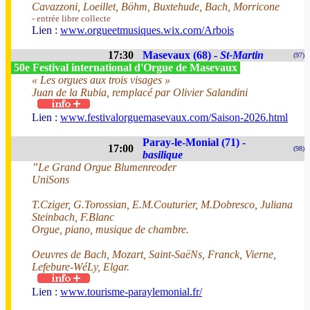
Cavazzoni, Loeillet, Böhm, Buxtehude, Bach, Morricone
- entrée libre collecte
Lien :
www.orgueetmusiques.wix.com/Arbois
17:30
Masevaux (68) -
St-Martin
(97)
50e Festival international d'Orgue de Masevaux
« Les orgues aux trois visages »
Juan de la Rubia, remplacé par Olivier Salandini
Lien :
www.festivalorguemasevaux.com/Saison-2026.html
Paray-le-Monial (71) -
17:00
(98)
basilique
”Le Grand Orgue Blumenreoder
UniSons
T.Cziger, G.Torossian, E.M.Couturier, M.Dobresco, Juliana
Steinbach, F.Blanc
Orgue, piano, musique de chambre.
Oeuvres de Bach, Mozart, Saint-SaëNs, Franck, Vierne,
Lefebure-WéLy, Elgar.
Lien :
www.tourisme-paraylemonial.fr/