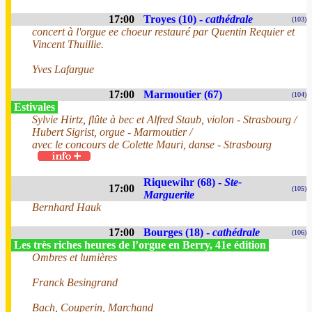
17:00
Troyes (10) -
cathédrale
(103)
concert à l'orgue ee choeur restauré par Quentin Requier et
Vincent Thuillie.
Yves Lafargue
17:00
Marmoutier (67)
(104)
Estivales
Sylvie Hirtz, flûte à bec et Alfred Staub, violon - Strasbourg /
Hubert Sigrist, orgue - Marmoutier /
avec le concours de Colette Mauri, danse - Strasbourg
Riquewihr (68) -
Ste-
17:00
(105)
Marguerite
Bernhard Hauk
17:00
Bourges (18) -
cathédrale
(106)
Les très riches heures de l’orgue en Berry, 41e édition
Ombres et lumières
Franck Besingrand
Bach, Couperin, Marchand