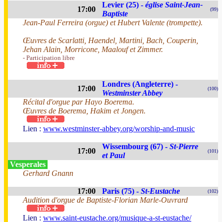
Levier (25) -
église Saint-Jean-
17:00
(99)
Baptiste
Jean-Paul Ferreira (orgue) et Hubert Valente (trompette).
Œuvres de Scarlatti, Haendel, Martini, Bach, Couperin,
Jehan Alain, Morricone, Maalouf et Zimmer.
- Participation libre
Londres (Angleterre) -
17:00
(100)
Westminster Abbey
Récital d'orgue par Hayo Boerema.
Œuvres de Boerema, Hakim et Jongen.
Lien :
www.westminster-abbey.org/worship-and-music
Wissembourg (67) -
St-Pierre
17:00
(101)
et Paul
Vesperales
Gerhard Gnann
17:00
Paris (75) -
St-Eustache
(102)
Audition d'orgue de Baptiste-Florian Marle-Ouvrard
Lien :
www.saint-eustache.org/musique-a-st-eustache/