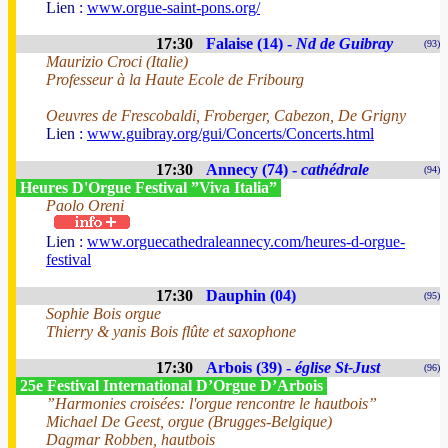
Lien :
www.orgue-saint-pons.org/
17:30
Falaise (14) -
Nd de Guibray
(93)
Maurizio Croci (Italie)
Professeur à la Haute Ecole de Fribourg
Oeuvres de Frescobaldi, Froberger, Cabezon, De Grigny
Lien :
www.guibray.org/gui/Concerts/Concerts.html
17:30
Annecy (74) -
cathédrale
(94)
Heures D'Orgue Festival ”Viva Italia”
Paolo Oreni
Lien :
www.orguecathedraleannecy.com/heures-d-orgue-
festival
17:30
Dauphin (04)
(95)
Sophie Bois orgue
Thierry & yanis Bois flûte et saxophone
17:30
Arbois (39) -
église St-Just
(96)
25e Festival International D’Orgue D’Arbois
”Harmonies croisées: l'orgue rencontre le hautbois”
Michael De Geest, orgue (Brugges-Belgique)
Dagmar Robben, hautbois