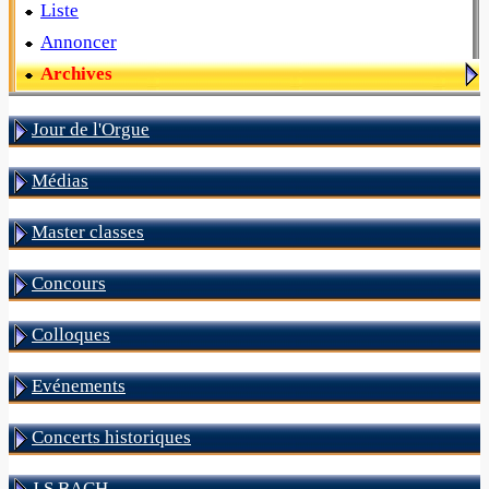
Liste
Annoncer
Archives
Jour de l'Orgue
Médias
Master classes
Concours
Colloques
Evénements
Concerts historiques
J S BACH