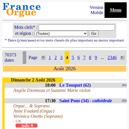
Version
Menu
Mobile
Mots clefs* :
et région :
* Dates (j/mm/aaaa) et/ou mots classés du plus important au moins important
70373
Page
1
2
3
4
5
6
7
8
9
...
2346
dates
Août 2026
Dimanche 2 Août 2026
18:00
Le Touquet (62)
(91)
Angèle Dionneau et Suzanne Marie violon
17:30
Saint Pons (34) -
cathédrale
(92)
Orgue... & Soprano
Anne Foulard (Orgue)
Verònica Onetto (Soprano)
- 12€