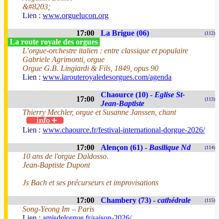
&#8203;
Lien :
www.orguelucon.org
17:00
La Brigue (06)
(112)
La route royale des orgues
L’orgue-orchestre italien : entre classique et populaire
Gabriele Agrimonti, orgue
Orgue G.B. Lingiardi & Fils, 1849, opus 90
Lien :
www.larouteroyaledesorgues.com/agenda
Chaource (10) -
Eglise St-
17:00
(113)
Jean-Baptiste
Thierry Mechler, orgue et Susanne Janssen, chant
Lien :
www.chaource.fr/festival-international-dorgue-2026/
17:00
Alençon (61) -
Basilique Nd
(114)
10 ans de l'orgue Daldosso.
Jean-Baptiste Dupont
Js Bach et ses précurseurs et improvisations
17:00
Chambery (73) -
cathédrale
(115)
Song-Yeong Im – Paris
Lien :
amisdelorgue.fr/saison-2026/