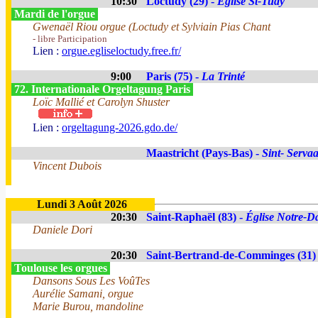
10:30
Loctudy (29) -
Eglise St-Tudy
Mardi de l'orgue
Gwenaël Riou orgue (Loctudy et Sylviain Pias Chant
- libre Participation
Lien :
orgue.egliseloctudy.free.fr/
9:00
Paris (75) -
La Trinté
72. Internationale Orgeltagung Paris
Loïc Mallié et Carolyn Shuster
Lien :
orgeltagung-2026.gdo.de/
Maastricht (Pays-Bas) -
Sint- Servaa
Vincent Dubois
Lundi 3 Août 2026
20:30
Saint-Raphaël (83) -
Église Notre-Da
Daniele Dori
20:30
Saint-Bertrand-de-Comminges (31)
Toulouse les orgues
Dansons Sous Les VoûTes
Aurélie Samani, orgue
Marie Burou, mandoline