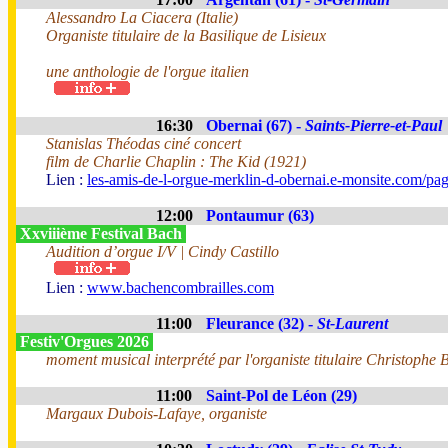
Alessandro La Ciacera (Italie)
Organiste titulaire de la Basilique de Lisieux
une anthologie de l'orgue italien
16:30
Obernai (67) -
Saints-Pierre-et-Paul
Stanislas Théodas ciné concert
film de Charlie Chaplin : The Kid (1921)
Lien :
les-amis-de-l-orgue-merklin-d-obernai.e-monsite.com/pa
12:00
Pontaumur (63)
Xxviiième Festival Bach
Audition d’orgue I/V | Cindy Castillo
Lien :
www.bachencombrailles.com
11:00
Fleurance (32) -
St-Laurent
Festiv'Orgues 2026
moment musical interprété par l'organiste titulaire Christophe B
11:00
Saint-Pol de Léon (29)
Margaux Dubois-Lafaye, organiste