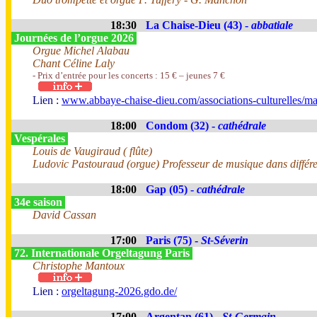
18:30
La Chaise-Dieu (43) -
abbatiale
Journées de l’orgue 2026
Orgue Michel Alabau
Chant Céline Laly
- Prix d’entrée pour les concerts : 15 € – jeunes 7 €
Lien :
www.abbaye-chaise-dieu.com/associations-culturelles/ma
18:00
Condom (32) -
cathédrale
Vespérales
Louis de Vaugiraud ( flûte)
Ludovic Pastouraud (orgue) Professeur de musique dans différente
18:00
Gap (05) -
cathédrale
34e saison
David Cassan
17:00
Paris (75) -
St-Séverin
72. Internationale Orgeltagung Paris
Christophe Mantoux
Lien :
orgeltagung-2026.gdo.de/
17:00
Argentan (61) -
St-Germain