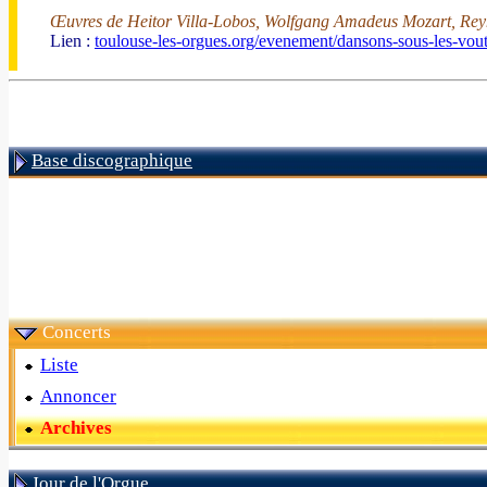
Œuvres de Heitor Villa-Lobos, Wolfgang Amadeus Mozart, Reyn
Lien :
toulouse-les-orgues.org/evenement/dansons-sous-les-vout
Base discographique
Concerts
Liste
Annoncer
Archives
Jour de l'Orgue