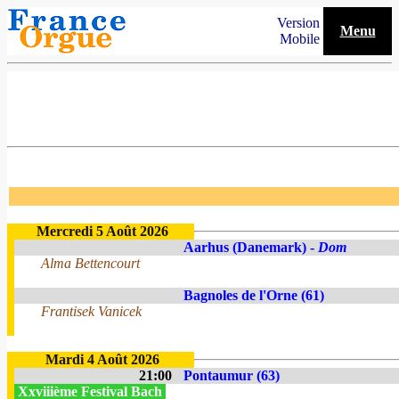
Version
Menu
Mobile
Mercredi 5 Août 2026
Aarhus (Danemark) -
Dom
Alma Bettencourt
Bagnoles de l'Orne (61)
Frantisek Vanicek
Mardi 4 Août 2026
21:00
Pontaumur (63)
Xxviiième Festival Bach