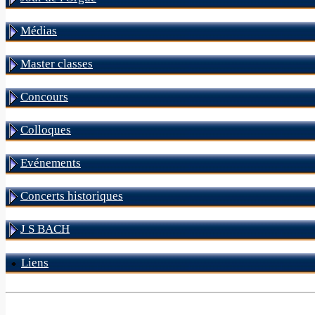
Médias
Master classes
Concours
Colloques
Evénements
Concerts historiques
J S BACH
Liens