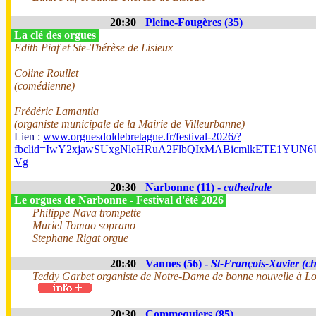
20:30
Pleine-Fougères (35)
La clé des orgues
Edith Piaf et Ste-Thérèse de Lisieux
Coline Roullet
(comédienne)
Frédéric Lamantia
(organiste municipale de la Mairie de Villeurbanne)
Lien :
www.orguesdoldebretagne.fr/festival-2026/?
fbclid=IwY2xjawSUxgNleHRuA2FlbQIxMABicmlkETE1Y
Vg
20:30
Narbonne (11) -
cathedrale
Le orgues de Narbonne - Festival d'été 2026
Philippe Nava trompette
Muriel Tomao soprano
Stephane Rigat orgue
20:30
Vannes (56) -
St-François-Xavier (ch
Teddy Garbet organiste de Notre-Dame de bonne nouvelle à Lo
20:30
Commequiers (85)