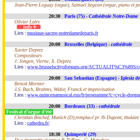
Jean-Pierre Leguay (orgue), Samuel liegeon (orgue, piano et pe
20:30
Paris (75) -
Cathédrale Notre-Dame
Olivier Latry
Lien :
musique-sacree-notredamedeparis.fr
20:00
Bruxelles (Belgique) -
cathédrale
Xavier Deprez
Compositeurs
J. Jongen, Vierne, X. Deprez
Lien :
www.brusselscityoforgans.org/ACTUALIT%C3%89S/con
20:00
San Sebastian (Espagne) -
Iglesia d
Benoit Mernier
J.S. Bach, Brahms, Widor, Franck et improvisation
Lien :
www.quincenamusical.eus/fr/programme?c=cycle-dorgu
20:00
Bordeaux (33) -
cathédrale
Festival d’orgue d’été
Christian Bischof, Munich (D),remplacé pr Jb Dupont, titulaire
Lien :
cathedra.fr/
18:30
Quimperlé (29)
Duo trompette et orgue P. Tuffery - G. Manchon