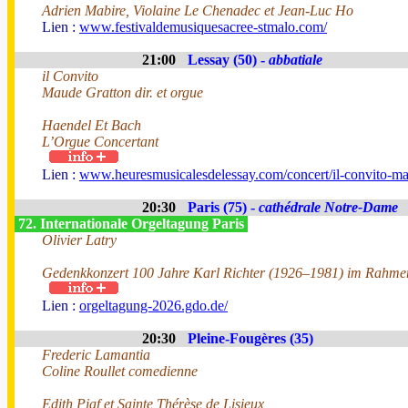
Adrien Mabire, Violaine Le Chenadec et Jean-Luc Ho
Lien :
www.festivaldemusiquesacree-stmalo.com/
21:00
Lessay (50) -
abbatiale
il Convito
Maude Gratton dir. et orgue
Haendel Et Bach
L’Orgue Concertant
Lien :
www.heuresmusicalesdelessay.com/concert/il-convito-ma
20:30
Paris (75) -
cathédrale Notre-Dame
72. Internationale Orgeltagung Paris
Olivier Latry
Gedenkkonzert 100 Jahre Karl Richter (1926–1981) im Rahmen
Lien :
orgeltagung-2026.gdo.de/
20:30
Pleine-Fougères (35)
Frederic Lamantia
Coline Roullet comedienne
Edith Piaf et Sainte Thérèse de Lisieux