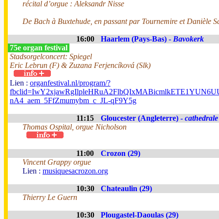
récital d’orgue : Aleksandr Nisse
De Bach à Buxtehude, en passant par Tournemire et Danièle Sa
16:00
Haarlem (Pays-Bas) -
Bavokerk
75e organ festival
Stadsorgelconcert: Spiegel
Eric Lebrun (F) & Zuzana Ferjencíková (Slk)
Lien :
organfestival.nl/program/?
fbclid=IwY2xjawRgIlpleHRuA2FlbQIxMABicmlkETE1YUN
nA4_aem_5FfZmumybm_c_JL-qF9Y5g
11:15
Gloucester (Angleterre) -
cathedrale
Thomas Ospital, orgue Nicholson
11:00
Crozon (29)
Vincent Grappy orgue
Lien :
musiquesacrozon.org
10:30
Chateaulin (29)
Thierry Le Guern
10:30
Plougastel-Daoulas (29)