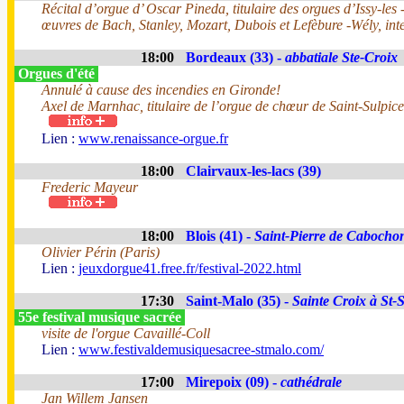
Récital d’orgue d’ Oscar Pineda, titulaire des orgues d’Issy-le
œuvres de Bach, Stanley, Mozart, Dubois et Lefèbure -Wély, inte
18:00
Bordeaux (33) -
abbatiale Ste-Croix
Orgues d'été
Annulé à cause des incendies en Gironde!
Axel de Marnhac, titulaire de l’orgue de chœur de Saint-Sulpice
Lien :
www.renaissance-orgue.fr
18:00
Clairvaux-les-lacs (39)
Frederic Mayeur
18:00
Blois (41) -
Saint-Pierre de Cabocho
Olivier Périn (Paris)
Lien :
jeuxdorgue41.free.fr/festival-2022.html
17:30
Saint-Malo (35) -
Sainte Croix à St-
55e festival musique sacrée
visite de l'orgue Cavaillé-Coll
Lien :
www.festivaldemusiquesacree-stmalo.com/
17:00
Mirepoix (09) -
cathédrale
Jan Willem Jansen