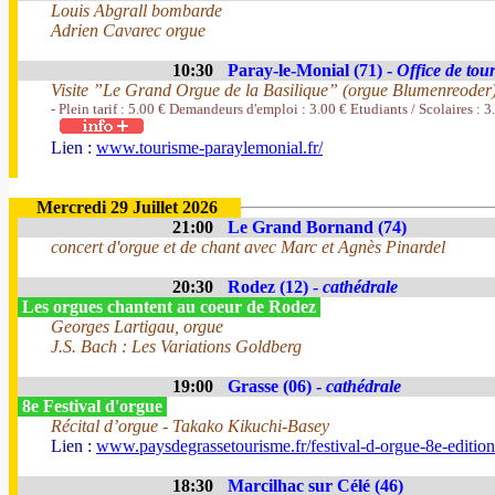
Louis Abgrall bombarde
Adrien Cavarec orgue
10:30
Paray-le-Monial (71) -
Office de tou
Visite ”Le Grand Orgue de la Basilique” (orgue Blumenreoder
- Plein tarif : 5.00 € Demandeurs d'emploi : 3.00 € Etudiants / Scolaires : 3
Lien :
www.tourisme-paraylemonial.fr/
Mercredi 29 Juillet 2026
21:00
Le Grand Bornand (74)
concert d'orgue et de chant avec Marc et Agnès Pinardel
20:30
Rodez (12) -
cathédrale
Les orgues chantent au coeur de Rodez
Georges Lartigau, orgue
J.S. Bach : Les Variations Goldberg
19:00
Grasse (06) -
cathédrale
8e Festival d'orgue
Récital d’orgue - Takako Kikuchi-Basey
Lien :
www.paysdegrassetourisme.fr/festival-d-orgue-8e-editio
18:30
Marcilhac sur Célé (46)