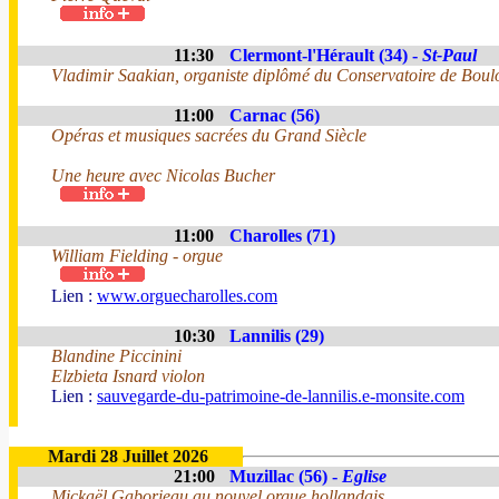
11:30
Clermont-l'Hérault (34) -
St-Paul
Vladimir Saakian, organiste diplômé du Conservatoire de Boul
11:00
Carnac (56)
Opéras et musiques sacrées du Grand Siècle
Une heure avec Nicolas Bucher
11:00
Charolles (71)
William Fielding - orgue
Lien :
www.orguecharolles.com
10:30
Lannilis (29)
Blandine Piccinini
Elzbieta Isnard violon
Lien :
sauvegarde-du-patrimoine-de-lannilis.e-monsite.com
Mardi 28 Juillet 2026
21:00
Muzillac (56) -
Eglise
Mickaël Gaborieau au nouvel orgue hollandais