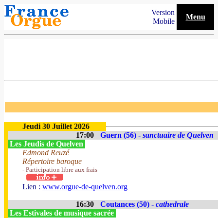
Version
Menu
Mobile
Jeudi 30 Juillet 2026
17:00
Guern (56) -
sanctuaire de Quelven
Les Jeudis de Quelven
Edmond Reuzé
Répertoire baroque
- Participation libre aux frais
Lien :
www.orgue-de-quelven.org
16:30
Coutances (50) -
cathedrale
Les Estivales de musique sacrée