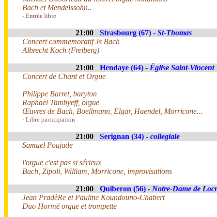
Bach et Mendelssohn..
- Entrée libre
21:00
Strasbourg (67) -
St-Thomas
Concert commemoratif Js Bach
Albrecht Koch (Freiberg)
21:00
Hendaye (64) -
Église Saint-Vincent
Concert de Chant et Orgue
Philippe Barret, baryton
Raphaël Tambyeff, orgue
Œuvres de Bach, Boellmann, Elgar, Haendel, Morricone...
- Libre participation
21:00
Serignan (34) -
collegiale
Samuel Poujade
l'orgue c'est pas si sérieux
Bach, Zipoli, William, Morricone, improvisations
21:00
Quiberon (56) -
Notre-Dame de Loc
Jean PradèRe et Pauline Koundouno-Chabert
Duo Hormé orgue et trompette