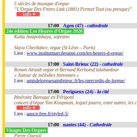
5 siècles de musique d'orgue
”L'Orgue Des Freres Link (1881) Permet Tout (ou presque)”.
17:00
Agen (47) -
cathedrale
24e édition Les Heures d’Orgue 2026
Katia Anapolskaya, soprano
Slava Chevliakov, orgue (St Léon – Paris)
Lien :
www.institutmarcderanse.com/les-heures-d-orgue/
17:00
Saint-Brieuc (22) -
cathedrale
Ronan Airault orgue et Bernard Kerboeuf talabardeur
« Autour de mélodies bretonnes »
Lien :
amisdelorguesaintbrieuc.fr/les-mercredis-de-lorgue/
17:00
Perigueux (24) -
la cité
Itinéraire Baroque en Périgord
concert d'orgue Ton Koopman, lequel jouera, entre autres, les
Lien :
aaocp.free.fr/styled-5/
17:00
nantes (44) -
Cathedrale
Visages Des Orgues
Pierre Queval