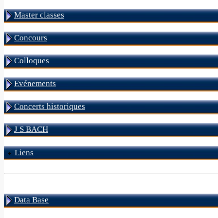
Master classes
Concours
Colloques
Evénements
Concerts historiques
J S BACH
Liens
Data Base