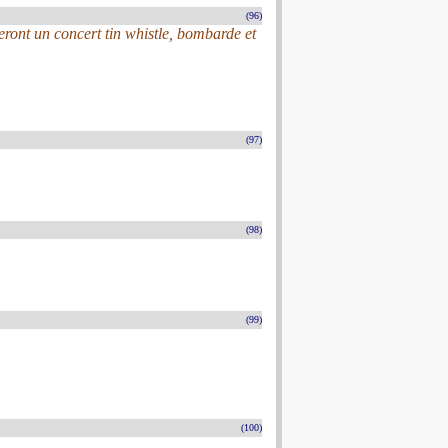
(96)
ont un concert tin whistle, bombarde et
(97)
(98)
(99)
(100)