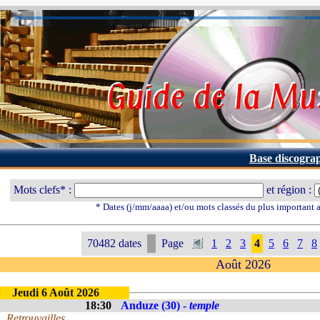
Base discogra
Mots clefs* :
et région :
* Dates (j/mm/aaaa) et/ou mots classés du plus important
70482 dates
Page
1
2
3
4
5
6
7
8
Août 2026
Jeudi 6 Août 2026
18:30
Anduze (30) -
temple
Retrouvailles