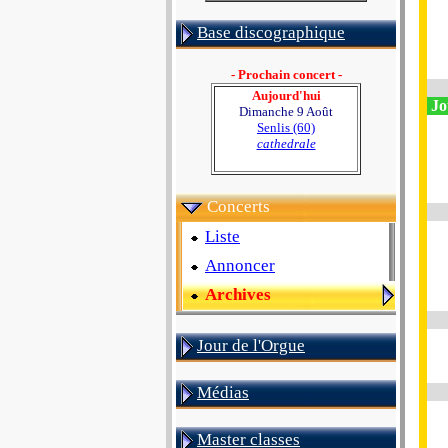
Base discographique
- Prochain concert -
Aujourd'hui
Jo
Dimanche 9 Août
Senlis (60)
cathedrale
Concerts
Liste
Annoncer
Archives
Jour de l'Orgue
Médias
Master classes