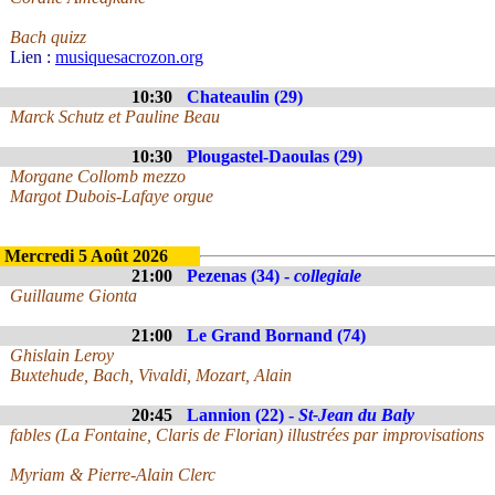
Bach quizz
Lien :
musiquesacrozon.org
10:30
Chateaulin (29)
Marck Schutz et Pauline Beau
10:30
Plougastel-Daoulas (29)
Morgane Collomb mezzo
Margot Dubois-Lafaye orgue
Mercredi 5 Août 2026
21:00
Pezenas (34) -
collegiale
Guillaume Gionta
21:00
Le Grand Bornand (74)
Ghislain Leroy
Buxtehude, Bach, Vivaldi, Mozart, Alain
20:45
Lannion (22) -
St-Jean du Baly
fables (La Fontaine, Claris de Florian) illustrées par improvisations
Myriam & Pierre-Alain Clerc