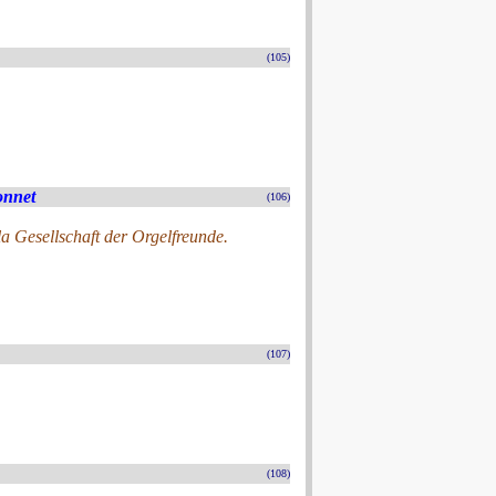
(105)
onnet
(106)
a Gesellschaft der Orgelfreunde.
(107)
(108)