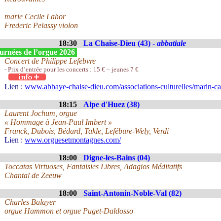
marie Cecile Lahor
Frederic Pelassy violon
18:30
La Chaise-Dieu (43) -
abbatiale
urnées de l’orgue 2026
Concert de Philippe Lefebvre
- Prix d’entrée pour les concerts : 15 € – jeunes 7 €
Lien :
www.abbaye-chaise-dieu.com/associations-culturelles/marin-ca
18:15
Alpe d'Huez (38)
Laurent Jochum, orgue
« Hommage à Jean-Paul Imbert »
Franck, Dubois, Bédard, Takle, Lefébure-Wely, Verdi
Lien :
www.orguesetmontagnes.com/
18:00
Digne-les-Bains (04)
Toccatas Virtuoses, Fantaisies Libres, Adagios Méditatifs
Chantal de Zeeuw
18:00
Saint-Antonin-Noble-Val (82)
Charles Balayer
orgue Hammon et orgue Puget-Daldosso