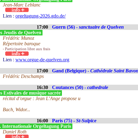
Jean-Marc Leblanc
Lien :
orgeltagung-2026.gdo.de/
17:00
Guern (56) -
sanctuaire de Quelven
s Jeudis de Quelven
Frédéric Munoz
Répertoire baroque
- Participation libre aux frais
Lien :
www.orgue-de-quelven.org
17:00
Gand (Belgique) -
Cathédrale Saint Bavo
Frédéric Deschamps
16:30
Coutances (50) -
cathedrale
s Estivales de musique sacrée
récital d’orgue : Jean L’Ange propose u
Bach, Widor...
16:00
Paris (75) -
St-Sulpice
. Internationale Orgeltagung Paris
Daniel Roth