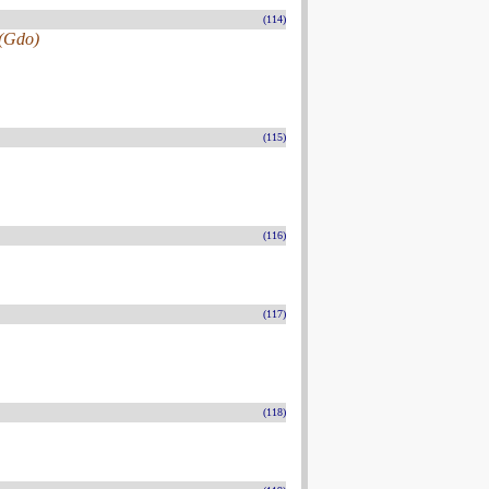
(114)
 (Gdo)
(115)
(116)
(117)
(118)