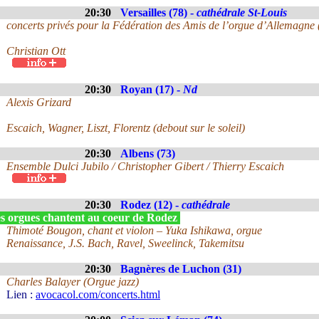
20:30
Versailles (78) -
cathédrale St-Louis
concerts privés pour la Fédération des Amis de l’orgue d’Allemagne
Christian Ott
20:30
Royan (17) -
Nd
Alexis Grizard
Escaich, Wagner, Liszt, Florentz (debout sur le soleil)
20:30
Albens (73)
Ensemble Dulci Jubilo / Christopher Gibert / Thierry Escaich
20:30
Rodez (12) -
cathédrale
s orgues chantent au coeur de Rodez
Thimoté Bougon, chant et violon – Yuka Ishikawa, orgue
Renaissance, J.S. Bach, Ravel, Sweelinck, Takemitsu
20:30
Bagnères de Luchon (31)
Charles Balayer (Orgue jazz)
Lien :
avocacol.com/concerts.html