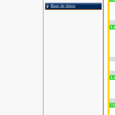
Base de datos
Le
Le
72