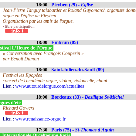
18:00
Pleyben (29) -
Eglise
Jean-Pierre Tanguy talabarder et Roland Guyomarch organiste donner
orgue en l'église de Pleyben.
Organisation par les amis de l'orgue.
- libre participation
18:00
Embrun (05)
stival L’Heure de l’Orgue
« Conversation avec François Couperin »
par Benoit Dumon
18:00
Saint-Julien-du-Sault (89)
Festival les Epopées
concert de l'académie orgue, violon, violoncelle, chant
Lien :
www.autourdelorgue.com/actualites
18:00
Bordeaux (33) -
Basilique St-Michel
gues d'été
Richard Gowers
Lien :
www.renaissance-orgue.fr
17:30
Paris (75) -
St-Thomas d'Aquin
. Internationale Orgeltagung Paris