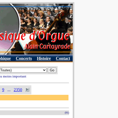
phique
Concerts
Histoire
Contact
 au moins important
9
...
2350
(91)