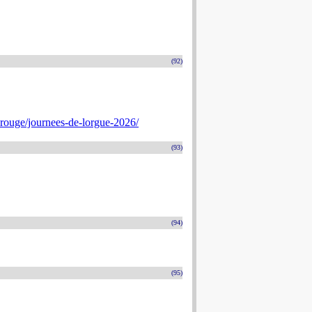
(92)
rouge/journees-de-lorgue-2026/
(93)
(94)
(95)