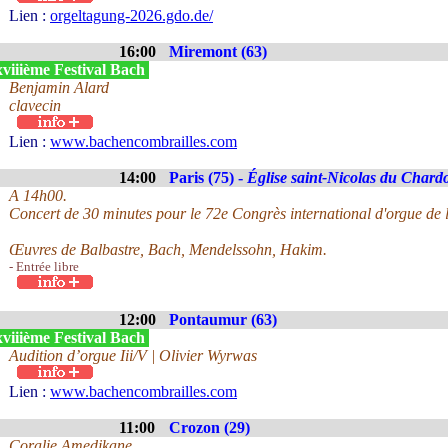
Lien :
orgeltagung-2026.gdo.de/
16:00
Miremont (63)
viiième Festival Bach
Benjamin Alard
clavecin
Lien :
www.bachencombrailles.com
14:00
Paris (75) -
Église saint-Nicolas du Chard
A 14h00.
Concert de 30 minutes pour le 72e Congrès international d'orgue de l
Œuvres de Balbastre, Bach, Mendelssohn, Hakim.
- Entrée libre
12:00
Pontaumur (63)
viiième Festival Bach
Audition d’orgue Iii/V | Olivier Wyrwas
Lien :
www.bachencombrailles.com
11:00
Crozon (29)
Coralie Amedjkane