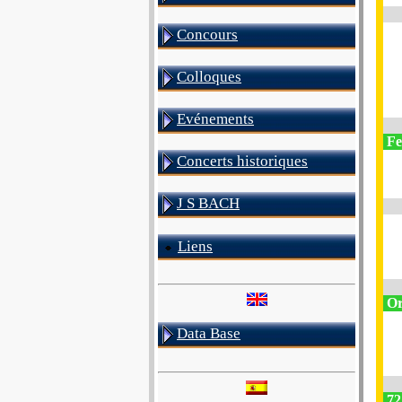
Concours
Colloques
Evénements
Fe
Concerts historiques
J S BACH
Liens
Or
Data Base
72