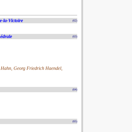
-la-Victoire
(62)
hédrale
(63)
 Hahn, Georg Friedrich Haendel,
(64)
(65)