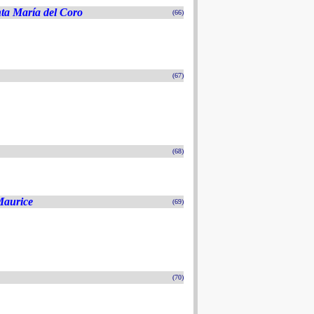
nta María del Coro
(66)
(67)
(68)
Maurice
(69)
(70)