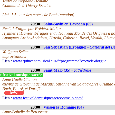
Textes de Stéphane Héaume
Commande à Thierry Escaich
Licht ! Autour des motets de Bach (creation)
20:30
Saint-Savin en Lavedan (65)
Recital d’orgue par Frédéric Muñoz
Hymnes et Danses ibériques et du Nouveau Monde des Origines à no
Anonymes Arabo-Andalous, Urreda, Cabezon, Ravel, Vivaldi, Livre d
20:00
San Sebastian (Espagne) -
Catedral del B
Wolfgang Seifen
improvisations
Lien :
www.quincenamusical.eus/fr/programme?c=cycle-dorgue
20:00
Saint-Malo (35) -
cathédrale
 festival musique sacrée
Anne Gaelle Chanon
œuvres de Giovanni de Macque, Susanne van Soldt d'après Orlando d
Bach, Fauré, et Duruflé.
Lien :
www.festivaldemusiquesacree-stmalo.com/
20:00
Vaison la Romaine (84)
Anne-Isabelle de Percevaux