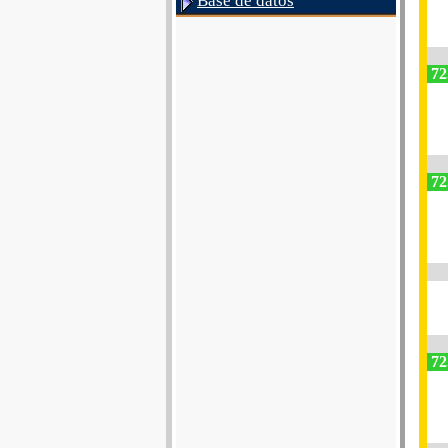
Base de datos
72
72
72