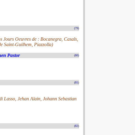
(79)
s Jours Oeuvres de : Bocanegra, Casals,
e Saint-Guilhem, Piazzolla)
uen Pastor
(80)
(81)
i Lasso, Jehan Alain, Johann Sebastian
(82)