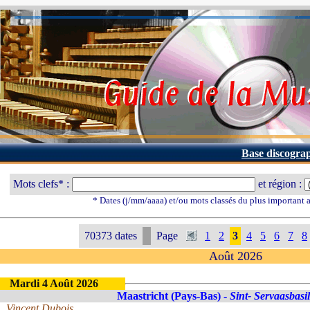
Base discogra
Mots clefs* :
et région :
* Dates (j/mm/aaaa) et/ou mots classés du plus important
70373 dates
Page
1
2
3
4
5
6
7
8
Août 2026
Mardi 4 Août 2026
Maastricht (Pays-Bas) -
Sint- Servaasbasil
Vincent Dubois