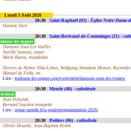
Lundi 3 Août 2026
20:30
Saint-Raphaël (83) -
Église Notre-Dame-de
Daniele Dori
20:30
Saint-Bertrand-de-Comminges (31) -
cat
ulouse les orgues
Dansons Sous Les VoûTes
Aurélie Samani, orgue
Marie Burou, mandoline
Œuvres de Heitor Villa-Lobos, Wolfgang Amadeus Mozart, Reynaldo
Manuel de Falla, etc.
Lien :
toulouse-les-orgues.org/evenement/dansons-sous-les-voutes/
20:30
Mende (48) -
cathédrale
festival
Jean Dekyndt,
Bernard Soustrot trompette
Lien :
orgue-mende.fr/a-venir/programmation-2026/
20:30
Poitiers (86) -
cathedrale
Olivier Houette, Jean-Baptiste Robin