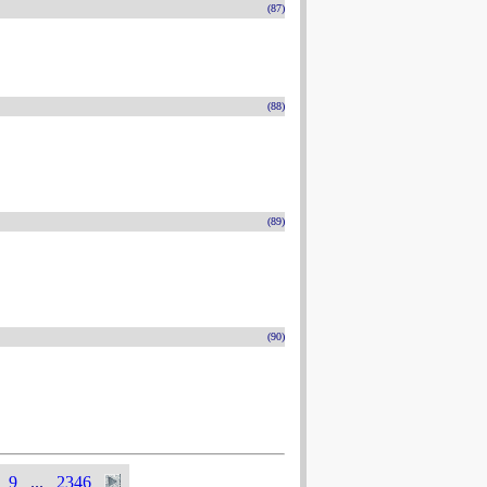
(87)
(88)
(89)
(90)
9
...
2346