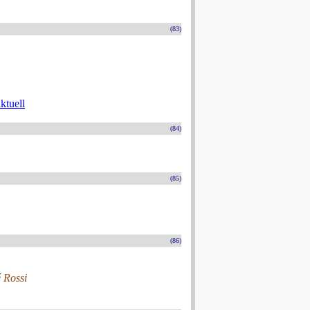
(83)
ktuell
(84)
(85)
(86)
é Rossi