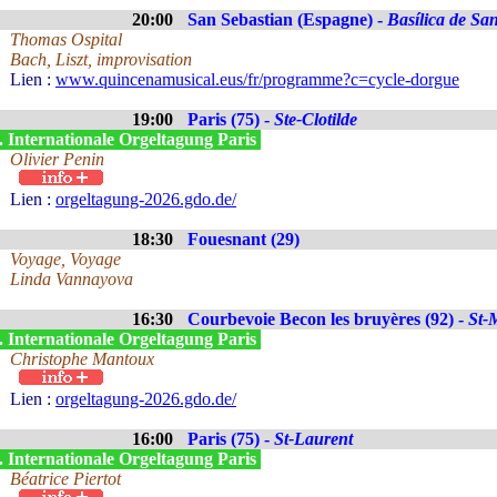
20:00
San Sebastian (Espagne) -
Basílica de Sa
Thomas Ospital
Bach, Liszt, improvisation
Lien :
www.quincenamusical.eus/fr/programme?c=cycle-dorgue
19:00
Paris (75) -
Ste-Clotilde
. Internationale Orgeltagung Paris
Olivier Penin
Lien :
orgeltagung-2026.gdo.de/
18:30
Fouesnant (29)
Voyage, Voyage
Linda Vannayova
16:30
Courbevoie Becon les bruyères (92) -
St-
. Internationale Orgeltagung Paris
Christophe Mantoux
Lien :
orgeltagung-2026.gdo.de/
16:00
Paris (75) -
St-Laurent
. Internationale Orgeltagung Paris
Béatrice Piertot