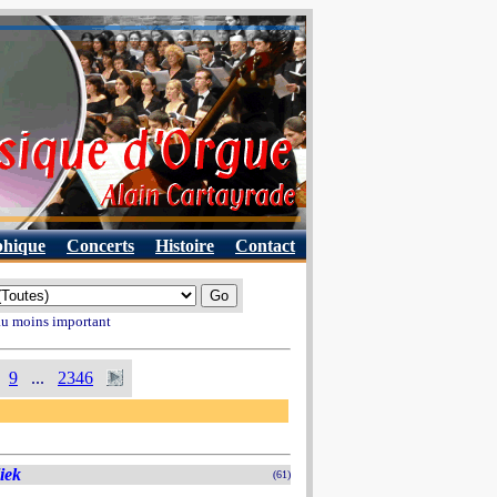
phique
Concerts
Histoire
Contact
 au moins important
9
...
2346
iek
(61)