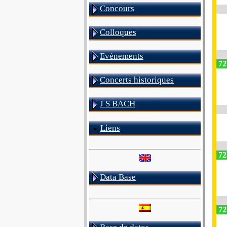
Concours
Colloques
Evénements
72
Concerts historiques
J S BACH
Liens
72
Data Base
72