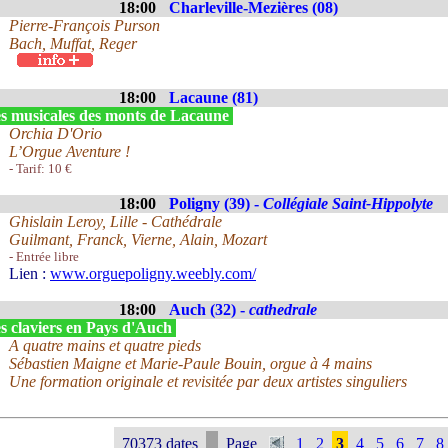
18:00
Charleville-Mezières (08)
Pierre-François Purson
Bach, Muffat, Reger
18:00
Lacaune (81)
s musicales des monts de Lacaune
Orchia D'Orio
L’Orgue Aventure !
- Tarif: 10 €
18:00
Poligny (39) -
Collégiale Saint-Hippolyte
Ghislain Leroy, Lille - Cathédrale
Guilmant, Franck, Vierne, Alain, Mozart
- Entrée libre
Lien :
www.orguepoligny.weebly.com/
18:00
Auch (32) -
cathedrale
s claviers en Pays d'Auch
A quatre mains et quatre pieds
Sébastien Maigne et Marie-Paule Bouin, orgue à 4 mains
Une formation originale et revisitée par deux artistes singuliers
70373 dates
Page
1
2
3
4
5
6
7
8