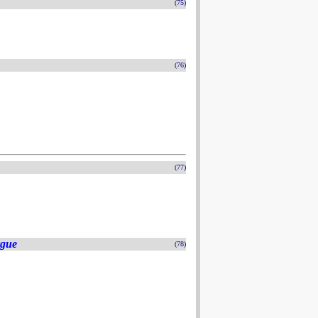
(75)
(76)
(77)
rgue
(78)