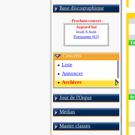
Base discographique
- Prochain concert -
Aujourd'hui
Jeudi 6 Août
Pontaumur (63)
To
Concerts
Liste
Annoncer
Archives
4e 
Jour de l'Orgue
Médias
Master classes