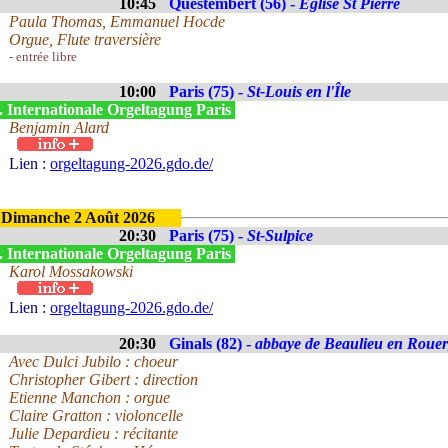
10:45
Questembert (56) -
Eglise St Pierre
Paula Thomas, Emmanuel Hocde
Orgue, Flute traversière
- entrée libre
10:00
Paris (75) -
St-Louis en l'Île
. Internationale Orgeltagung Paris
Benjamin Alard
Lien :
orgeltagung-2026.gdo.de/
Dimanche 2 Août 2026
20:30
Paris (75) -
St-Sulpice
. Internationale Orgeltagung Paris
Karol Mossakowski
Lien :
orgeltagung-2026.gdo.de/
20:30
Ginals (82) -
abbaye de Beaulieu en Roue
Avec Dulci Jubilo : choeur
Christopher Gibert : direction
Etienne Manchon : orgue
Claire Gratton : violoncelle
Julie Depardieu : récitante