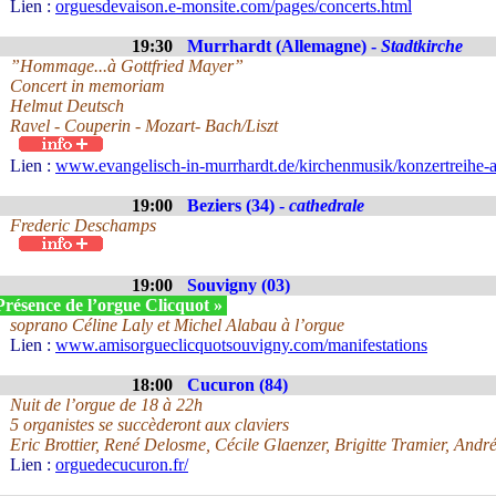
Lien :
orguesdevaison.e-monsite.com/pages/concerts.html
19:30
Murrhardt (Allemagne) -
Stadtkirche
”Hommage...à Gottfried Mayer”
Concert in memoriam
Helmut Deutsch
Ravel - Couperin - Mozart- Bach/Liszt
Lien :
www.evangelisch-in-murrhardt.de/kirchenmusik/konzertreihe-a
19:00
Beziers (34) -
cathedrale
Frederic Deschamps
19:00
Souvigny (03)
Présence de l’orgue Clicquot »
soprano Céline Laly et Michel Alabau à l’orgue
Lien :
www.amisorgueclicquotsouvigny.com/manifestations
18:00
Cucuron (84)
Nuit de l’orgue de 18 à 22h
5 organistes se succèderont aux claviers
Eric Brottier, René Delosme, Cécile Glaenzer, Brigitte Tramier, Andr
Lien :
orguedecucuron.fr/