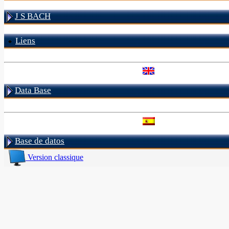
J S BACH
Liens
Data Base
Base de datos
Version classique