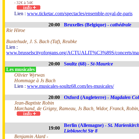
- 32€ à 54€
Lien :
www.ticketac.com/spectacles/ensemble-royal-de-paris
20:00
Bruxelles (Belgique) -
cathédrale
Rie Hiroe
Buxtehude, J. S. Bach (Taf), Reubke
Lien :
www.brusselscityoforgans.org/ACTUALIT%C3%89S/concerts/mar
20:00
Soultz (68) -
St-Maurice
Les musicales
Olivier Wyrwas
Hommage à Js Bach
Lien :
www.musicales-soultz68.com/les-musicales/
20:00
Oxford (Angleterre) -
Magdalen Col
Jean-Baptiste Robin
Marchand, de Grigny, Rameau, Js Bach, Widor, Franck, Robin,
Berlin (Allemagne) -
St. Marienkirch
19:00
Liebknecht Str 8
Benjamin Alard -