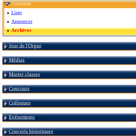
Concerts
Liste
Annoncer
Archives
Jour de l'Orgue
Médias
Master classes
Concours
Colloques
Evénements
Concerts historiques