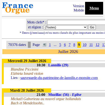
Version
Menu
Mobile
Mots clefs* :
et région :
* Dates (j/mm/aaaa) et/ou mots classés du plus important au moins 
70376 dates
Page
1
...
5
6
7
8
9
10
11
12
1
Juillet 2026
Mercredi 29 Juillet 2026
10:30
Lannilis (29)
Blandine Piccinini
Elzbieta Isnard violon
Lien :
sauvegarde-du-patrimoine-de-lannilis.e-monsite.com
Mardi 28 Juillet 2026
21:00
Muzillac (56) -
Eglise
Mickaël Gaborieau au nouvel orgue hollandais
Bach et Mendelssohn..