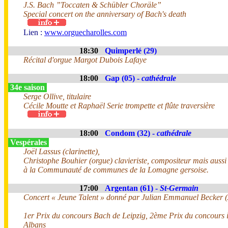
J.S. Bach ”Toccaten & Schübler Choräle”
Special concert on the anniversary of Bach's death
Lien :
www.orguecharolles.com
18:30
Quimperlé (29)
Récital d'orgue Margot Dubois Lafaye
18:00
Gap (05) -
cathédrale
34e saison
Serge Ollive, titulaire
Cécile Moutte et Raphaël Serie trompette et flûte traversière
18:00
Condom (32) -
cathédrale
Vespérales
Joël Lassus (clarinette),
Christophe Bouhier (orgue) clavieriste, compositeur mais aussi
à la Communauté de communes de la Lomagne gersoise.
17:00
Argentan (61) -
St-Germain
Concert « Jeune Talent » donné par Julian Emmanuel Becker 
1er Prix du concours Bach de Leipzig, 2ème Prix du concours i
Albans