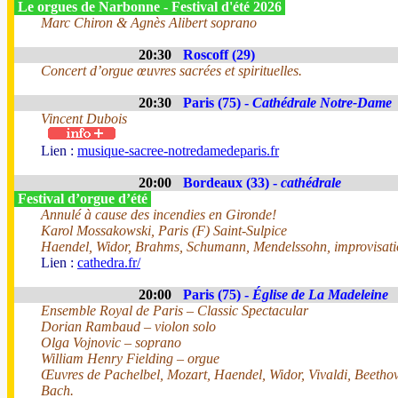
Le orgues de Narbonne - Festival d'été 2026
Marc Chiron & Agnès Alibert soprano
20:30
Roscoff (29)
Concert d’orgue œuvres sacrées et spirituelles.
20:30
Paris (75) -
Cathédrale Notre-Dame
Vincent Dubois
Lien :
musique-sacree-notredamedeparis.fr
20:00
Bordeaux (33) -
cathédrale
Festival d’orgue d’été
Annulé à cause des incendies en Gironde!
Karol Mossakowski, Paris (F) Saint-Sulpice
Haendel, Widor, Brahms, Schumann, Mendelssohn, improvisati
Lien :
cathedra.fr/
20:00
Paris (75) -
Église de La Madeleine
Ensemble Royal de Paris – Classic Spectacular
Dorian Rambaud – violon solo
Olga Vojnovic – soprano
William Henry Fielding – orgue
Œuvres de Pachelbel, Mozart, Haendel, Widor, Vivaldi, Beethov
Bach.