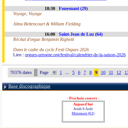
18:30
Fouesnant (29)
Voyage, Voyage
Alma Bettencourt & William Fielding
16:00
Saint-Jean de Luz (64)
Récital d'orgue Benjamin Righetti
Dans le cadre du cycle Festi Orgues 2026
Lien :
orgues-urrugne.org/festival/calendrier-de-la-saison-2026
70376 dates
Page
1
...
5
6
7
8
9
10
11
12
1
Base discographique
- Prochain concert -
Aujourd'hui
Jeudi 6 Août
Miremont (63)