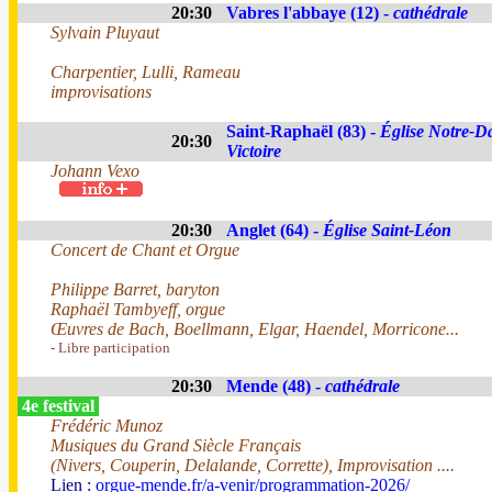
20:30
Vabres l'abbaye (12) -
cathédrale
Sylvain Pluyaut
Charpentier, Lulli, Rameau
improvisations
Saint-Raphaël (83) -
Église Notre-D
20:30
Victoire
Johann Vexo
20:30
Anglet (64) -
Église Saint-Léon
Concert de Chant et Orgue
Philippe Barret, baryton
Raphaël Tambyeff, orgue
Œuvres de Bach, Boellmann, Elgar, Haendel, Morricone...
- Libre participation
20:30
Mende (48) -
cathédrale
4e festival
Frédéric Munoz
Musiques du Grand Siècle Français
(Nivers, Couperin, Delalande, Corrette), Improvisation ....
Lien :
orgue-mende.fr/a-venir/programmation-2026/