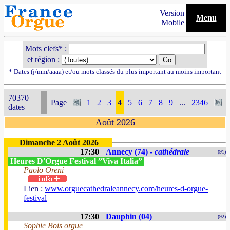
Version
Menu
Mobile
Mots clefs* :
et région :
* Dates (j/mm/aaaa) et/ou mots classés du plus important au moins important
70370
Page
1
2
3
4
5
6
7
8
9
...
2346
dates
Août 2026
Dimanche 2 Août 2026
17:30
Annecy (74) -
cathédrale
(91)
Heures D'Orgue Festival ”Viva Italia”
Paolo Oreni
Lien :
www.orguecathedraleannecy.com/heures-d-orgue-
festival
17:30
Dauphin (04)
(92)
Sophie Bois orgue