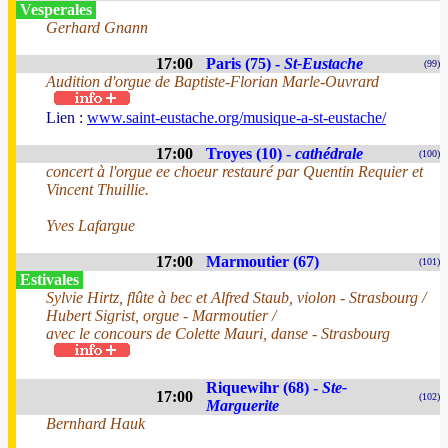
Vesperales
Gerhard Gnann
17:00
Paris (75) -
St-Eustache
(99)
Audition d'orgue de Baptiste-Florian Marle-Ouvrard
Lien :
www.saint-eustache.org/musique-a-st-eustache/
17:00
Troyes (10) -
cathédrale
(100)
concert à l'orgue ee choeur restauré par Quentin Requier et
Vincent Thuillie.
Yves Lafargue
17:00
Marmoutier (67)
(101)
Estivales
Sylvie Hirtz, flûte à bec et Alfred Staub, violon - Strasbourg /
Hubert Sigrist, orgue - Marmoutier /
avec le concours de Colette Mauri, danse - Strasbourg
Riquewihr (68) -
Ste-
17:00
(102)
Marguerite
Bernhard Hauk