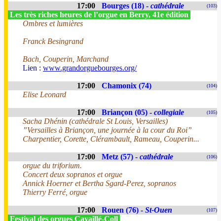
17:00
Bourges (18) -
cathédrale
(103)
Les très riches heures de l’orgue en Berry, 41e édition
Ombres et lumières
Franck Besingrand
Bach, Couperin, Marchand
Lien :
www.grandorguebourges.org/
17:00
Chamonix (74)
(104)
Elise Leonard
17:00
Briançon (05) -
collegiale
(105)
Sacha Dhénin (cathédrale St Louis, Versailles)
”Versailles à Briançon, une journée à la cour du Roi”
Charpentier, Corette, Clérambault, Rameau, Couperin...
17:00
Metz (57) -
cathédrale
(106)
orgue du triforium.
Concert deux sopranos et orgue
Annick Hoerner et Bertha Sgard-Perez, sopranos
Thierry Ferré, orgue
17:00
Rouen (76) -
St-Ouen
(107)
Festival des orgues Cavaillé-Coll