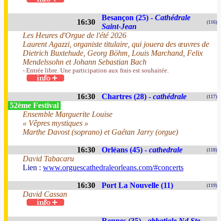
Besançon (25) -
Cathédrale
16:30
(116)
Saint-Jean
Les Heures d'Orgue de l'été 2026
Laurent Agazzi, organiste titulaire, qui jouera des œuvres de
Dietrich Buxtehude, Georg Böhm, Louis Marchand, Felix
Mendelssohn et Johann Sebastian Bach
- Entrée libre. Une participation aux frais est souhaitée.
16:30
Chartres (28) -
cathédrale
(117)
52ème Festival
Ensemble Marguerite Louise
« Vêpres mystiques »
Marthe Davost (soprano) et Gaétan Jarry (orgue)
16:30
Orléans (45) -
cathedrale
(118)
David Tabacaru
Lien :
www.orguescathedraleorleans.com/#concerts
16:30
Port La Nouvelle (11)
(119)
David Cassan
Rennes (35) -
abbatiale Nd Ste