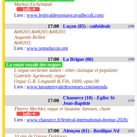
Markus Eichenlaub
Lien :
www.festivaldesorguescavaillecoll.com/
17:00
Luçon (85) -
cathédrale
(108)
&#8203;&#8203;&#8203;
Augustin Belliot
&#8203;
Lien :
www.orguelucon.org
17:00
La Brigue (06)
(109)
La route royale des orgues
L’orgue-orchestre italien : entre classique et populaire
Gabriele Agrimonti, orgue
Orgue G.B. Lingiardi & Fils, 1849, opus 90
Lien :
www.larouteroyaledesorgues.com/agenda
Chaource (10) -
Eglise St-
17:00
(110)
Jean-Baptiste
Thierry Mechler, orgue et Susanne Janssen, chant
Lien :
www.chaource.fr/festival-international-dorgue-2026/
17:00
Alençon (61) -
Basilique Nd
(111)
10 ans de l'orgue Daldosso.