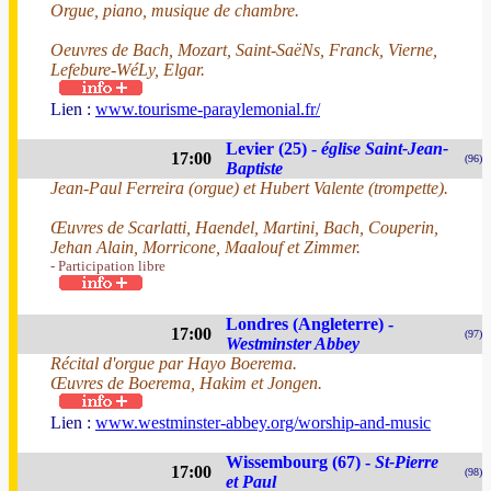
Orgue, piano, musique de chambre.
Oeuvres de Bach, Mozart, Saint-SaëNs, Franck, Vierne,
Lefebure-WéLy, Elgar.
Lien :
www.tourisme-paraylemonial.fr/
Levier (25) -
église Saint-Jean-
17:00
(96)
Baptiste
Jean-Paul Ferreira (orgue) et Hubert Valente (trompette).
Œuvres de Scarlatti, Haendel, Martini, Bach, Couperin,
Jehan Alain, Morricone, Maalouf et Zimmer.
- Participation libre
Londres (Angleterre) -
17:00
(97)
Westminster Abbey
Récital d'orgue par Hayo Boerema.
Œuvres de Boerema, Hakim et Jongen.
Lien :
www.westminster-abbey.org/worship-and-music
Wissembourg (67) -
St-Pierre
17:00
(98)
et Paul