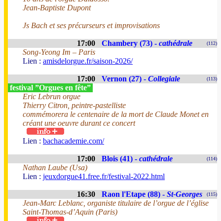
Jean-Baptiste Dupont
Js Bach et ses précurseurs et improvisations
17:00
Chambery (73) -
cathédrale
(112)
Song-Yeong Im – Paris
Lien :
amisdelorgue.fr/saison-2026/
17:00
Vernon (27) -
Collegiale
(113)
festival ”Orgues en fête”
Eric Lebrun orgue
Thierry Citron, peintre-pastelliste
commémorera le centenaire de la mort de Claude Monet en
créant une oeuvre durant ce concert
Lien :
bachacademie.com/
17:00
Blois (41) -
cathédrale
(114)
Nathan Laube (Usa)
Lien :
jeuxdorgue41.free.fr/festival-2022.html
16:30
Raon l'Etape (88) -
St-Georges
(115)
Jean-Marc Leblanc, organiste titulaire de l’orgue de l’église
Saint-Thomas-d’Aquin (Paris)