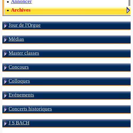
Annoncer
Archives
Jour de l'Orgue
Médias
Master classes
Concours
Colloques
Evénements
Concerts historiques
J S BACH