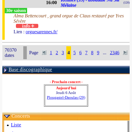
16:00
(120)
Mélaine
30e saison
Alma Bettencourt , grand orgue de Claus restauré par Yves
Sévère
Lien :
orguesarennes.fr/
70370
Page
1
2
3
4
5
6
7
8
9
...
2346
dates
Base discographique
- Prochain concert -
Aujourd'hui
Jeudi 6 Août
Plougastel-Daoulas (29)
Concerts
Liste