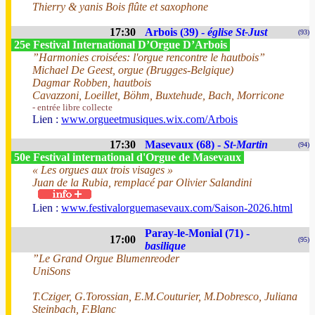
Thierry & yanis Bois flûte et saxophone
17:30
Arbois (39) -
église St-Just
(93)
25e Festival International D’Orgue D’Arbois
”Harmonies croisées: l'orgue rencontre le hautbois”
Michael De Geest, orgue (Brugges-Belgique)
Dagmar Robben, hautbois
Cavazzoni, Loeillet, Böhm, Buxtehude, Bach, Morricone
- entrée libre collecte
Lien :
www.orgueetmusiques.wix.com/Arbois
17:30
Masevaux (68) -
St-Martin
(94)
50e Festival international d'Orgue de Masevaux
« Les orgues aux trois visages »
Juan de la Rubia, remplacé par Olivier Salandini
Lien :
www.festivalorguemasevaux.com/Saison-2026.html
Paray-le-Monial (71) -
17:00
(95)
basilique
”Le Grand Orgue Blumenreoder
UniSons
T.Cziger, G.Torossian, E.M.Couturier, M.Dobresco, Juliana
Steinbach, F.Blanc