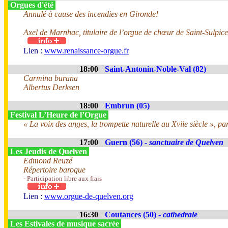
Orgues d'été
Annulé à cause des incendies en Gironde!
Axel de Marnhac, titulaire de l’orgue de chœur de Saint-Sulpice
Lien :
www.renaissance-orgue.fr
18:00
Saint-Antonin-Noble-Val (82)
Carmina burana
Albertus Derksen
18:00
Embrun (05)
Festival L’Heure de l’Orgue
« La voix des anges, la trompette naturelle au Xviie siècle », pa
17:00
Guern (56) -
sanctuaire de Quelven
Les Jeudis de Quelven
Edmond Reuzé
Répertoire baroque
- Participation libre aux frais
Lien :
www.orgue-de-quelven.org
16:30
Coutances (50) -
cathedrale
Les Estivales de musique sacrée