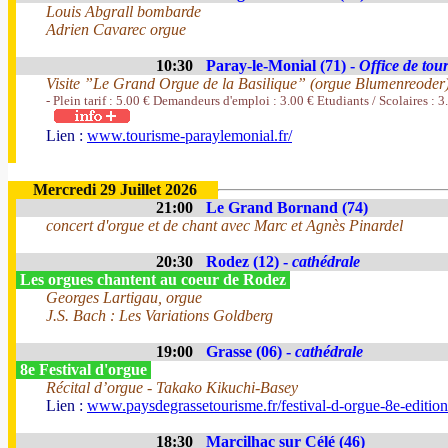
Louis Abgrall bombarde
Adrien Cavarec orgue
10:30
Paray-le-Monial (71) -
Office de tou
Visite ”Le Grand Orgue de la Basilique” (orgue Blumenreoder
- Plein tarif : 5.00 € Demandeurs d'emploi : 3.00 € Etudiants / Scolaires : 3
Lien :
www.tourisme-paraylemonial.fr/
Mercredi 29 Juillet 2026
21:00
Le Grand Bornand (74)
concert d'orgue et de chant avec Marc et Agnès Pinardel
20:30
Rodez (12) -
cathédrale
Les orgues chantent au coeur de Rodez
Georges Lartigau, orgue
J.S. Bach : Les Variations Goldberg
19:00
Grasse (06) -
cathédrale
8e Festival d'orgue
Récital d’orgue - Takako Kikuchi-Basey
Lien :
www.paysdegrassetourisme.fr/festival-d-orgue-8e-editio
18:30
Marcilhac sur Célé (46)