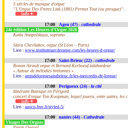
5 siècles de musique d'orgue
”L'Orgue Des Freres Link (1881) Permet Tout (ou presque)”.
17:00
Agen (47) -
cathedrale
24e édition Les Heures d’Orgue 2026
Katia Anapolskaya, soprano
Slava Chevliakov, orgue (St Léon – Paris)
Lien :
www.institutmarcderanse.com/les-heures-d-orgue/
17:00
Saint-Brieuc (22) -
cathedrale
Ronan Airault orgue et Bernard Kerboeuf talabardeur
« Autour de mélodies bretonnes »
Lien :
amisdelorguesaintbrieuc.fr/les-mercredis-de-lorgue/
17:00
Perigueux (24) -
la cité
Itinéraire Baroque en Périgord
concert d'orgue Ton Koopman, lequel jouera, entre autres, les
Lien :
aaocp.free.fr/styled-5/
17:00
nantes (44) -
Cathedrale
Visages Des Orgues
Pierre Queval