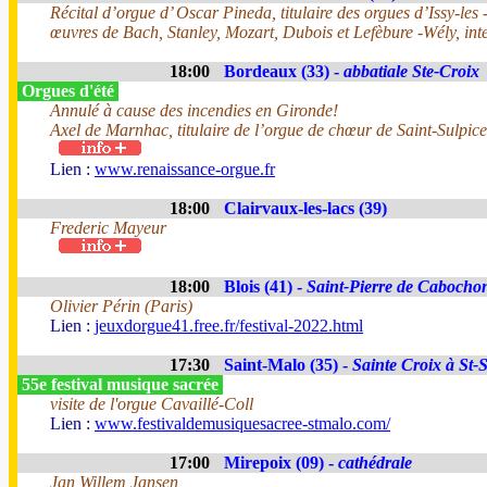
Récital d’orgue d’ Oscar Pineda, titulaire des orgues d’Issy-le
œuvres de Bach, Stanley, Mozart, Dubois et Lefèbure -Wély, inte
18:00
Bordeaux (33) -
abbatiale Ste-Croix
Orgues d'été
Annulé à cause des incendies en Gironde!
Axel de Marnhac, titulaire de l’orgue de chœur de Saint-Sulpice
Lien :
www.renaissance-orgue.fr
18:00
Clairvaux-les-lacs (39)
Frederic Mayeur
18:00
Blois (41) -
Saint-Pierre de Cabocho
Olivier Périn (Paris)
Lien :
jeuxdorgue41.free.fr/festival-2022.html
17:30
Saint-Malo (35) -
Sainte Croix à St-
55e festival musique sacrée
visite de l'orgue Cavaillé-Coll
Lien :
www.festivaldemusiquesacree-stmalo.com/
17:00
Mirepoix (09) -
cathédrale
Jan Willem Jansen