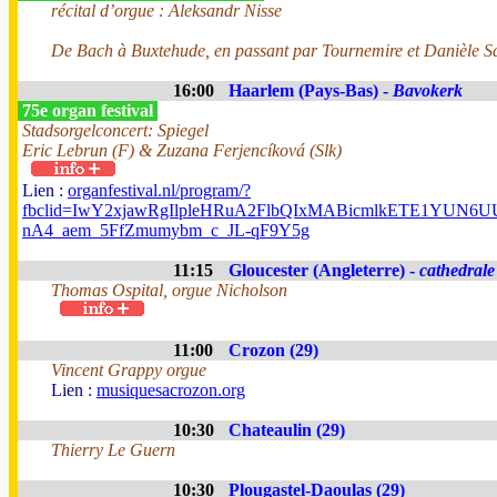
récital d’orgue : Aleksandr Nisse
De Bach à Buxtehude, en passant par Tournemire et Danièle Sa
16:00
Haarlem (Pays-Bas) -
Bavokerk
75e organ festival
Stadsorgelconcert: Spiegel
Eric Lebrun (F) & Zuzana Ferjencíková (Slk)
Lien :
organfestival.nl/program/?
fbclid=IwY2xjawRgIlpleHRuA2FlbQIxMABicmlkETE1YUN
nA4_aem_5FfZmumybm_c_JL-qF9Y5g
11:15
Gloucester (Angleterre) -
cathedrale
Thomas Ospital, orgue Nicholson
11:00
Crozon (29)
Vincent Grappy orgue
Lien :
musiquesacrozon.org
10:30
Chateaulin (29)
Thierry Le Guern
10:30
Plougastel-Daoulas (29)