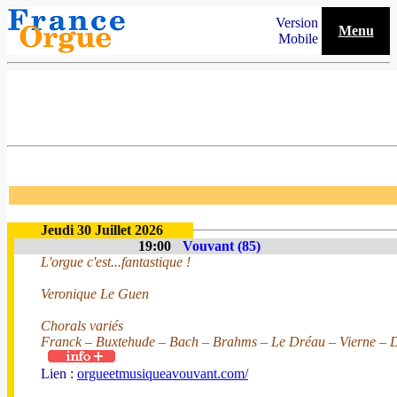
Version
Menu
Mobile
Jeudi 30 Juillet 2026
19:00
Vouvant (85)
L'orgue c'est...fantastique !
Veronique Le Guen
Chorals variés
Franck – Buxtehude – Bach – Brahms – Le Dréau – Vierne – D
Lien :
orgueetmusiqueavouvant.com/