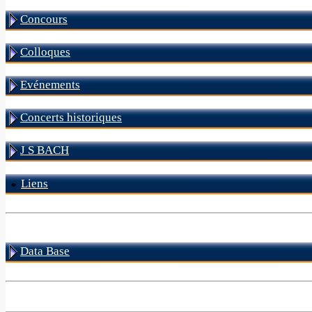
Concours
Colloques
Evénements
Concerts historiques
J S BACH
Liens
Data Base