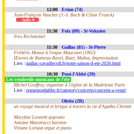
12:00
Evian (74)
Jean-François Vaucher (J.-S. Bach & César Franck)
11:30
Foix (09) -
St-Volusien
Yves Rechsteiner
11:30
Gaillac (81) -
St-Pierre
Frédéric Munoz à l'orgue Maucourt (1862)
Œuvres de Rameau Ravel, Bizet, Muñoz, Improvisation
Lien :
gaillac-cavaillecoll.fr/notre-saison-d-ete-2026.html
10:30
Pont-l'Abbé (29)
Les vendredis musicaux de l'été
Michel Geoffroy, organiste à l’église de la Madeleine Paris
Lien :
orguepontlabbe.fr/category/concerts/concerts-a-venir/
Oletta (2B)
un voyage musical et lyrique à travers la vie d'Agatha Christie
Maryline Leonetti qoprano
Antoine Maestracci baryton
Viviane Loriaut orgue et piano