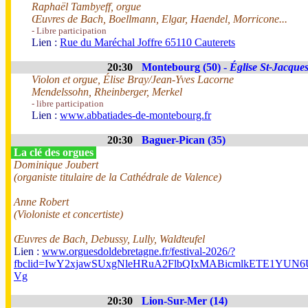
Raphaël Tambyeff, orgue
Œuvres de Bach, Boellmann, Elgar, Haendel, Morricone...
- Libre participation
Lien :
Rue du Maréchal Joffre 65110 Cauterets
20:30
Montebourg (50) -
Église St-Jacque
Violon et orgue, Élise Bray/Jean-Yves Lacorne
Mendelssohn, Rheinberger, Merkel
- libre participation
Lien :
www.abbatiades-de-montebourg.fr
20:30
Baguer-Pican (35)
La clé des orgues
Dominique Joubert
(organiste titulaire de la Cathédrale de Valence)
Anne Robert
(Violoniste et concertiste)
Œuvres de Bach, Debussy, Lully, Waldteufel
Lien :
www.orguesdoldebretagne.fr/festival-2026/?
fbclid=IwY2xjawSUxgNleHRuA2FlbQIxMABicmlkETE1Y
Vg
20:30
Lion-Sur-Mer (14)