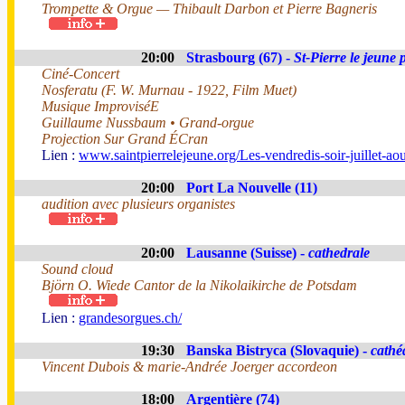
Trompette & Orgue — Thibault Darbon et Pierre Bagneris
20:00
Strasbourg (67) -
St-Pierre le jeune 
Ciné-Concert
Nosferatu (F. W. Murnau - 1922, Film Muet)
Musique ImproviséE
Guillaume Nussbaum • Grand-orgue
Projection Sur Grand ÉCran
Lien :
www.saintpierrelejeune.org/Les-vendredis-soir-juillet-a
20:00
Port La Nouvelle (11)
audition avec plusieurs organistes
20:00
Lausanne (Suisse) -
cathedrale
Sound cloud
Björn O. Wiede Cantor de la Nikolaikirche de Potsdam
Lien :
grandesorgues.ch/
19:30
Banska Bistryca (Slovaquie) -
cathé
Vincent Dubois & marie-Andrée Joerger accordeon
18:00
Argentière (74)