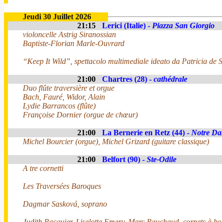
Jeudi 30 Juillet 2026
21:15
Lerici (Italie) -
Piazza San Giorgio
violoncelle Astrig Siranossian
Baptiste-Florian Marle-Ouvrard
“Keep It Wild”, spettacolo multimediale ideato da Patricia de 
21:00
Chartres (28) -
cathédrale
Duo flûte traversière et orgue
Bach, Fauré, Widor, Alain
Lydie Barrancos (flûte)
Françoise Dornier (orgue de chœur)
21:00
La Bernerie en Retz (44) -
Notre Da
Michel Bourcier (orgue), Michel Grizard (guitare classique)
21:00
Belfort (90) -
Ste-Odile
A tre cornetti
Les Traversées Baroques
Dagmar Sasková, soprano
Judith Pacquier, Liselotte Emery, Marc Pauchaud, cornets à b